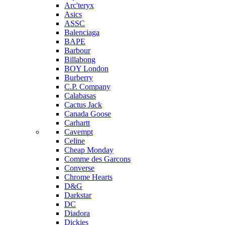
Arc'teryx
Asics
ASSC
Balenciaga
BAPE
Barbour
Billabong
BOY London
Burberry
C.P. Company
Calabasas
Cactus Jack
Canada Goose
Carhartt
Cavempt
Celine
Cheap Monday
Comme des Garcons
Converse
Chrome Hearts
D&G
Darkstar
DC
Diadora
Dickies