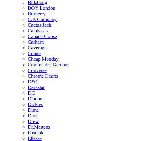
Billabong
BOY London
Burberry
C.P. Company
Cactus Jack
Calabasas
Canada Goose
Carhartt
Cavempt
Celine
Cheap Monday
Comme des Garcons
Converse
Chrome Hearts
D&G
Darkstar
DC
Diadora
Dickies
Dime
Dior
Drew
Dr.Martens
Eastpak
Ellesse