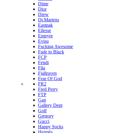
Dime
Dior
Drew
Dr.Martens
Eastpak
Ellesse
Empyre
Evisu
Fucking Awesome
Fade to Black
FCP
Fendi
Fila
Fjallraven
Fear Of God
FR2
Fred Perry
FTP
Gap
Gallery Dept
Golf
Gregory
Gucci
Happy Socks
Hermès