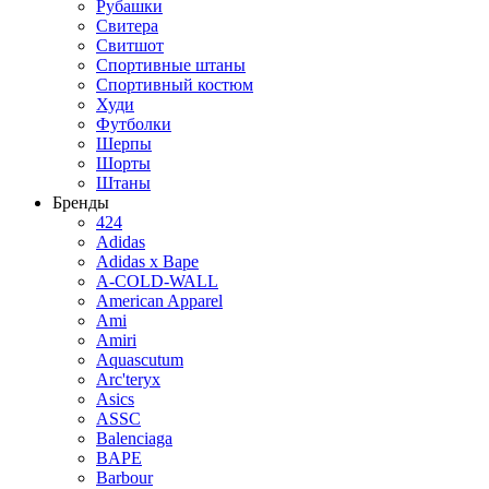
Рубашки
Свитера
Свитшот
Спортивные штаны
Спортивный костюм
Худи
Футболки
Шерпы
Шорты
Штаны
Бренды
424
Adidas
Adidas x Bape
A-COLD-WALL
American Apparel
Ami
Amiri
Aquascutum
Arc'teryx
Asics
ASSC
Balenciaga
BAPE
Barbour