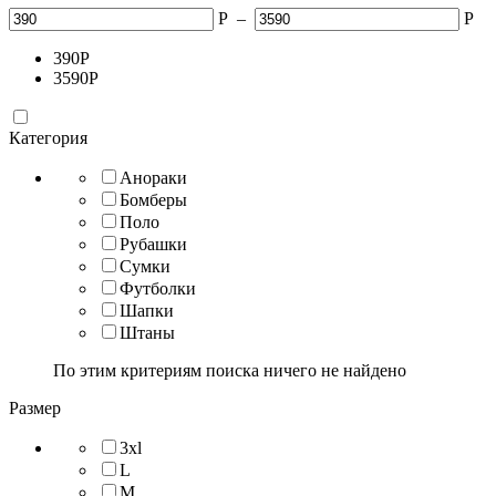
Р
–
Р
390
Р
3590
Р
Категория
Анораки
Бомберы
Поло
Рубашки
Сумки
Футболки
Шапки
Штаны
По этим критериям поиска ничего не найдено
Размер
3xl
L
M