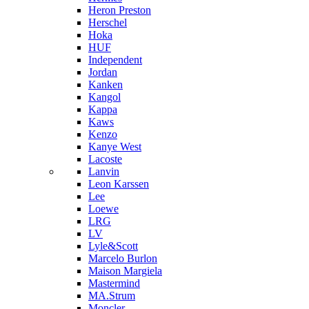
Heron Preston
Hersсhel
Hoka
HUF
Independent
Jordan
Kanken
Kangol
Kappa
Kaws
Kenzo
Kanye West
Lacoste
Lanvin
Leon Karssen
Lee
Loewe
LRG
LV
Lyle&Scott
Marcelo Burlon
Maison Margiela
Mastermind
MA.Strum
Moncler