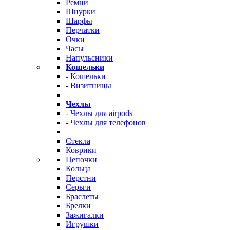
Ремни
Шнурки
Шарфы
Перчатки
Очки
Часы
Напульсники
Кошельки
- Кошельки
- Визитницы
Чехлы
- Чехлы для airpods
- Чехлы для телефонов
Стекла
Коврики
Цепочки
Кольца
Перстни
Серьги
Браслеты
Брелки
Зажигалки
Игрушки