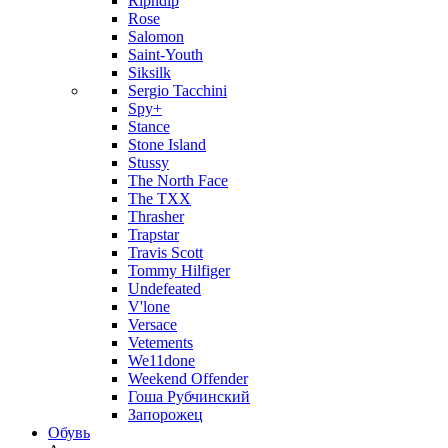
Ripndip
Rose
Salomon
Saint-Youth
Siksilk
Sergio Tacchini
Spy+
Stance
Stone Island
Stussy
The North Face
The TXX
Thrasher
Trapstar
Travis Scott
Tommy Hilfiger
Undefeated
V'lone
Versace
Vetements
We11done
Weekend Offender
Гоша Рубчинский
Запорожец
Обувь