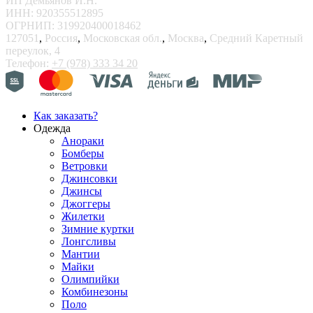
ИП Демьянов И.Н.
ИНН: 920355512895
ОГРНИП: 319920400018462
127051
,
Россия
,
Московская обл.
,
Москва
,
Средний Каретный
переулок, 4
Телефон:
+7 (978) 333 34 20
Как заказать?
Одежда
Анораки
Бомберы
Ветровки
Джинсовки
Джинсы
Джоггеры
Жилетки
Зимние куртки
Лонгсливы
Мантии
Майки
Олимпийки
Комбинезоны
Поло