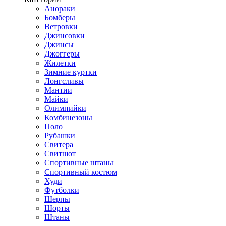
Анораки
Бомберы
Ветровки
Джинсовки
Джинсы
Джоггеры
Жилетки
Зимние куртки
Лонгсливы
Мантии
Майки
Олимпийки
Комбинезоны
Поло
Рубашки
Свитера
Свитшот
Спортивные штаны
Спортивный костюм
Худи
Футболки
Шерпы
Шорты
Штаны