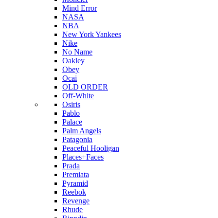
Mind Error
NASA
NBA
New York Yankees
Nike
No Name
Oakley
Obey
Ocai
OLD ORDER
Off-White
Osiris
Pablo
Palace
Palm Angels
Patagonia
Peaceful Hooligan
Places+Faces
Prada
Premiata
Pyramid
Reebok
Revenge
Rhude