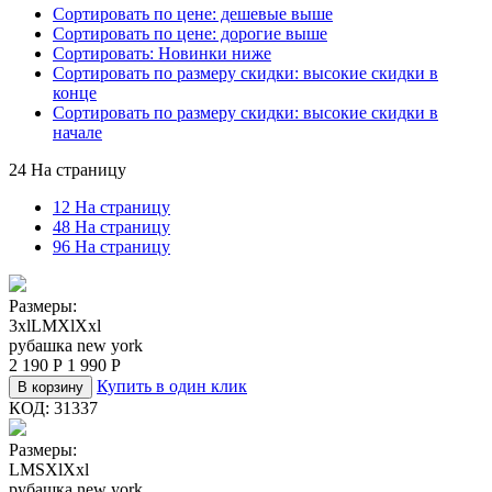
Сортировать по цене: дешевые выше
Сортировать по цене: дорогие выше
Сортировать: Новинки ниже
Сортировать по размеру скидки: высокие скидки в
конце
Сортировать по размеру скидки: высокие скидки в
начале
24 На страницу
12 На страницу
48 На страницу
96 На страницу
Размеры:
3xl
L
M
Xl
Xxl
рубашка new york
2 190
Р
1 990
Р
Купить в один клик
В корзину
КОД:
31337
Размеры:
L
M
S
Xl
Xxl
рубашка new york