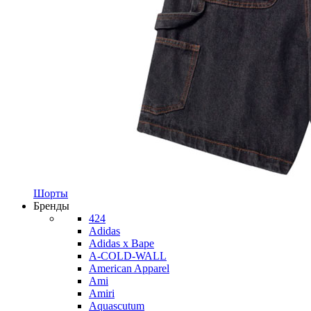
Шорты
Бренды
424
Adidas
Adidas x Bape
A-COLD-WALL
American Apparel
Ami
Amiri
Aquascutum