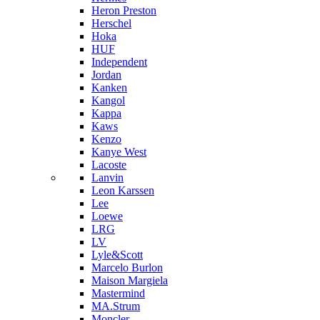
Heron Preston
Hersсhel
Hoka
HUF
Independent
Jordan
Kanken
Kangol
Kappa
Kaws
Kenzo
Kanye West
Lacoste
Lanvin
Leon Karssen
Lee
Loewe
LRG
LV
Lyle&Scott
Marcelo Burlon
Maison Margiela
Mastermind
MA.Strum
Moncler