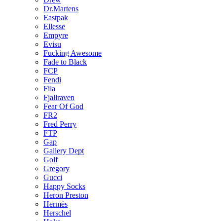
Dr.Martens
Eastpak
Ellesse
Empyre
Evisu
Fucking Awesome
Fade to Black
FCP
Fendi
Fila
Fjallraven
Fear Of God
FR2
Fred Perry
FTP
Gap
Gallery Dept
Golf
Gregory
Gucci
Happy Socks
Heron Preston
Hermès
Hersсhel