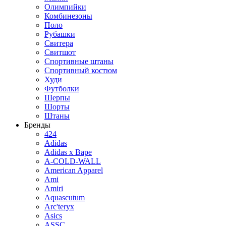
Олимпийки
Комбинезоны
Поло
Рубашки
Свитера
Свитшот
Спортивные штаны
Спортивный костюм
Худи
Футболки
Шерпы
Шорты
Штаны
Бренды
424
Adidas
Adidas x Bape
A-COLD-WALL
American Apparel
Ami
Amiri
Aquascutum
Arc'teryx
Asics
ASSC