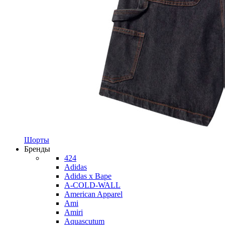
Шорты
Бренды
424
Adidas
Adidas x Bape
A-COLD-WALL
American Apparel
Ami
Amiri
Aquascutum