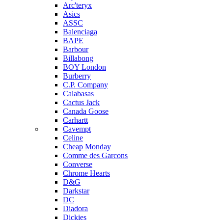
Arc'teryx
Asics
ASSC
Balenciaga
BAPE
Barbour
Billabong
BOY London
Burberry
C.P. Company
Calabasas
Cactus Jack
Canada Goose
Carhartt
Cavempt
Celine
Cheap Monday
Comme des Garcons
Converse
Chrome Hearts
D&G
Darkstar
DC
Diadora
Dickies