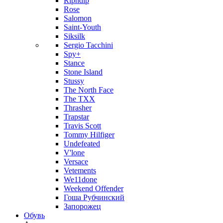
Ripndip
Rose
Salomon
Saint-Youth
Siksilk
Sergio Tacchini
Spy+
Stance
Stone Island
Stussy
The North Face
The TXX
Thrasher
Trapstar
Travis Scott
Tommy Hilfiger
Undefeated
V'lone
Versace
Vetements
We11done
Weekend Offender
Гоша Рубчинский
Запорожец
Обувь