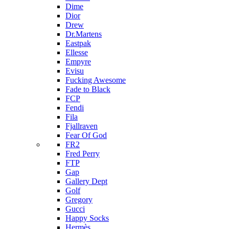
Dime
Dior
Drew
Dr.Martens
Eastpak
Ellesse
Empyre
Evisu
Fucking Awesome
Fade to Black
FCP
Fendi
Fila
Fjallraven
Fear Of God
FR2
Fred Perry
FTP
Gap
Gallery Dept
Golf
Gregory
Gucci
Happy Socks
Hermès