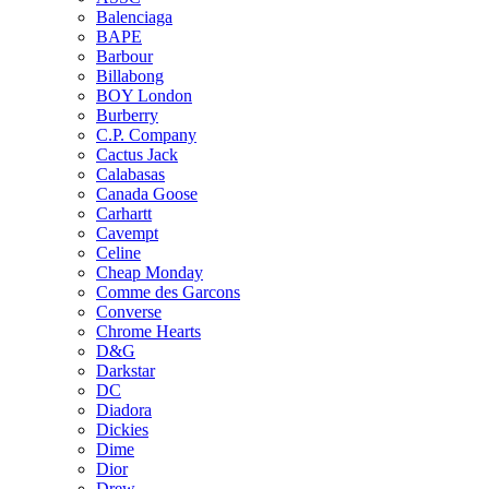
Balenciaga
BAPE
Barbour
Billabong
BOY London
Burberry
C.P. Company
Cactus Jack
Calabasas
Canada Goose
Carhartt
Cavempt
Celine
Cheap Monday
Comme des Garcons
Converse
Chrome Hearts
D&G
Darkstar
DC
Diadora
Dickies
Dime
Dior
Drew