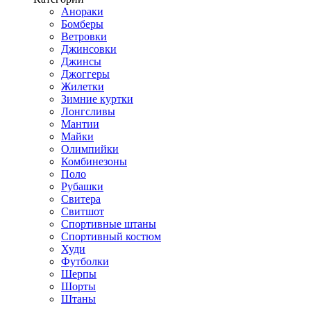
Анораки
Бомберы
Ветровки
Джинсовки
Джинсы
Джоггеры
Жилетки
Зимние куртки
Лонгсливы
Мантии
Майки
Олимпийки
Комбинезоны
Поло
Рубашки
Свитера
Свитшот
Спортивные штаны
Спортивный костюм
Худи
Футболки
Шерпы
Шорты
Штаны