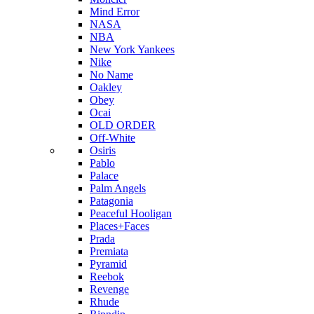
Mind Error
NASA
NBA
New York Yankees
Nike
No Name
Oakley
Obey
Ocai
OLD ORDER
Off-White
Osiris
Pablo
Palace
Palm Angels
Patagonia
Peaceful Hooligan
Places+Faces
Prada
Premiata
Pyramid
Reebok
Revenge
Rhude