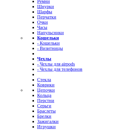
Ремни
Шнурки
Шарфы
Перчатки
Очки
Часы
Напульсники
Кошельки
- Кошельки
- Визитницы
Чехлы
- Чехлы для airpods
- Чехлы для телефонов
Стекла
Коврики
Цепочки
Кольца
Перстни
Серьги
Браслеты
Брелки
Зажигалки
Игрушки