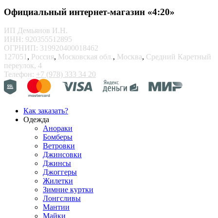
Официальный интернет-магазин «4:20»
ИП Демьянов И.Н.
ИНН: 920355512895
ОГРНИП: 319920400018462
127051
,
Россия
,
Московская обл.
,
Москва
,
Средний Каретный
переулок, 4
Телефон:
+7 (978) 333 34 20
Как заказать?
Одежда
Анораки
Бомберы
Ветровки
Джинсовки
Джинсы
Джоггеры
Жилетки
Зимние куртки
Лонгсливы
Мантии
Майки