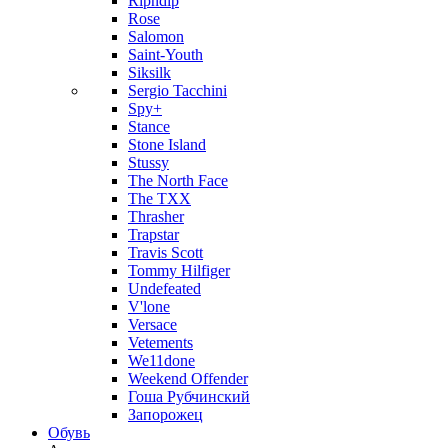
Ripndip
Rose
Salomon
Saint-Youth
Siksilk
Sergio Tacchini
Spy+
Stance
Stone Island
Stussy
The North Face
The TXX
Thrasher
Trapstar
Travis Scott
Tommy Hilfiger
Undefeated
V'lone
Versace
Vetements
We11done
Weekend Offender
Гоша Рубчинский
Запорожец
Обувь