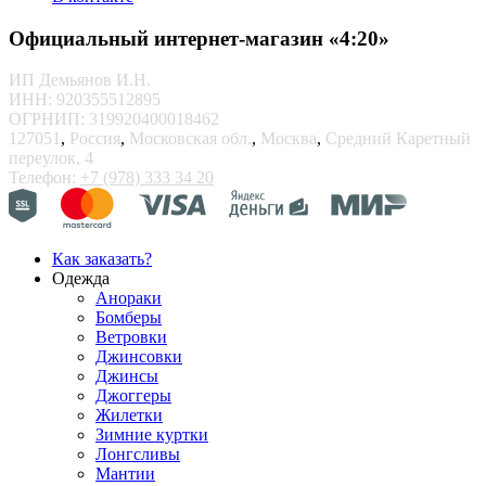
Официальный интернет-магазин «4:20»
ИП Демьянов И.Н.
ИНН: 920355512895
ОГРНИП: 319920400018462
127051
,
Россия
,
Московская обл.
,
Москва
,
Средний Каретный
переулок, 4
Телефон:
+7 (978) 333 34 20
Как заказать?
Одежда
Анораки
Бомберы
Ветровки
Джинсовки
Джинсы
Джоггеры
Жилетки
Зимние куртки
Лонгсливы
Мантии