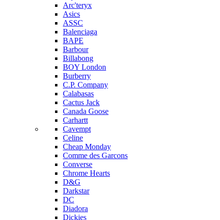
Arc'teryx
Asics
ASSC
Balenciaga
BAPE
Barbour
Billabong
BOY London
Burberry
C.P. Company
Calabasas
Cactus Jack
Canada Goose
Carhartt
Cavempt
Celine
Cheap Monday
Comme des Garcons
Converse
Chrome Hearts
D&G
Darkstar
DC
Diadora
Dickies