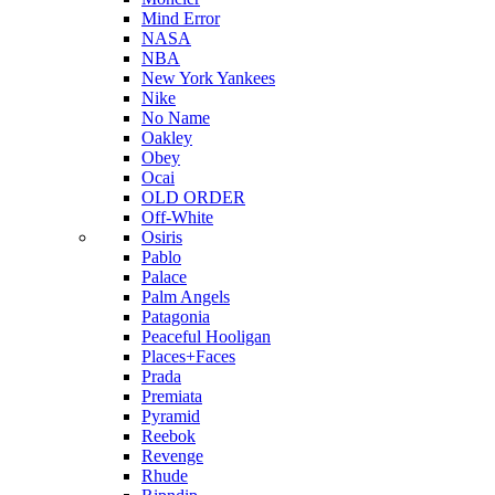
Mind Error
NASA
NBA
New York Yankees
Nike
No Name
Oakley
Obey
Ocai
OLD ORDER
Off-White
Osiris
Pablo
Palace
Palm Angels
Patagonia
Peaceful Hooligan
Places+Faces
Prada
Premiata
Pyramid
Reebok
Revenge
Rhude