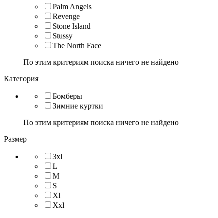
Palm Angels
Revenge
Stone Island
Stussy
The North Face
По этим критериям поиска ничего не найдено
Категория
Бомберы
Зимние куртки
По этим критериям поиска ничего не найдено
Размер
3xl
L
M
S
Xl
Xxl