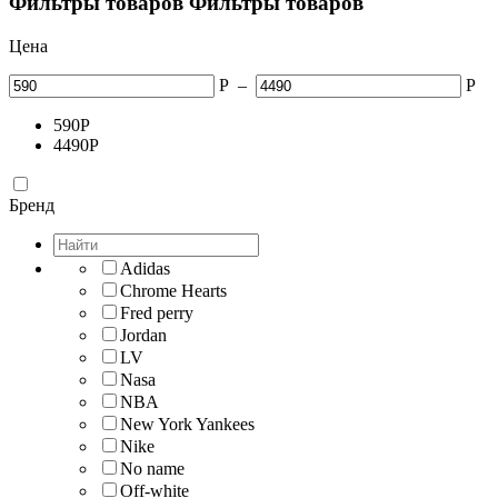
Фильтры товаров
Фильтры товаров
Цена
Р
–
Р
590
Р
4490
Р
Бренд
Adidas
Chrome Hearts
Fred perry
Jordan
LV
Nasa
NBA
New York Yankees
Nike
No name
Off-white