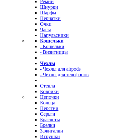
Ремни
Шнурки
Шарфы
Перчатки
Очки
Часы
Напульсники
Кошельки
- Кошельки
- Визитницы
Чехлы
- Чехлы для airpods
- Чехлы для телефонов
Стекла
Коврики
Цепочки
Кольца
Перстни
Серьги
Браслеты
Брелки
Зажигалки
Игрушки