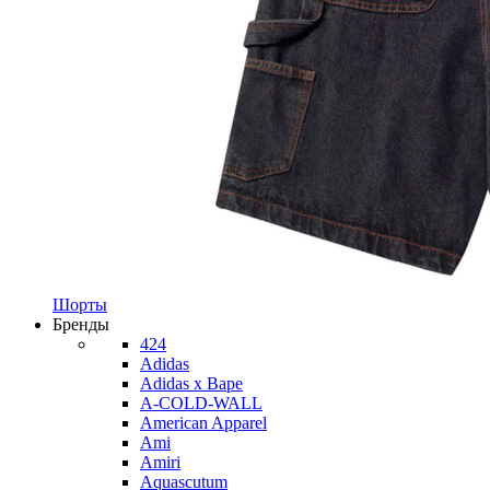
Шорты
Бренды
424
Adidas
Adidas x Bape
A-COLD-WALL
American Apparel
Ami
Amiri
Aquascutum