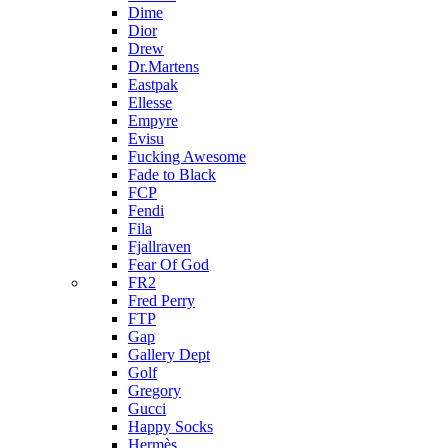
Dime
Dior
Drew
Dr.Martens
Eastpak
Ellesse
Empyre
Evisu
Fucking Awesome
Fade to Black
FCP
Fendi
Fila
Fjallraven
Fear Of God
FR2
Fred Perry
FTP
Gap
Gallery Dept
Golf
Gregory
Gucci
Happy Socks
Hermès