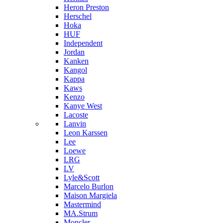
Heron Preston
Hersсhel
Hoka
HUF
Independent
Jordan
Kanken
Kangol
Kappa
Kaws
Kenzo
Kanye West
Lacoste
Lanvin
Leon Karssen
Lee
Loewe
LRG
LV
Lyle&Scott
Marcelo Burlon
Maison Margiela
Mastermind
MA.Strum
Moncler