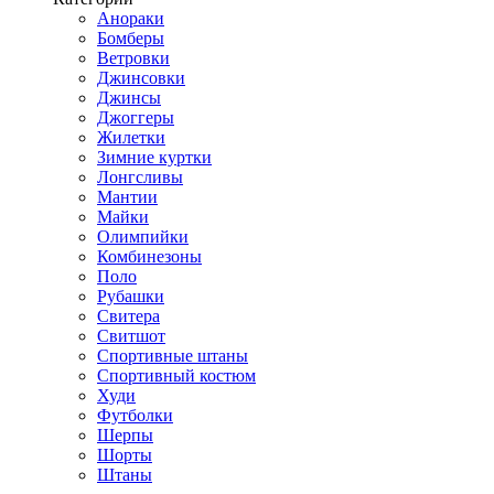
Анораки
Бомберы
Ветровки
Джинсовки
Джинсы
Джоггеры
Жилетки
Зимние куртки
Лонгсливы
Мантии
Майки
Олимпийки
Комбинезоны
Поло
Рубашки
Свитера
Свитшот
Спортивные штаны
Спортивный костюм
Худи
Футболки
Шерпы
Шорты
Штаны