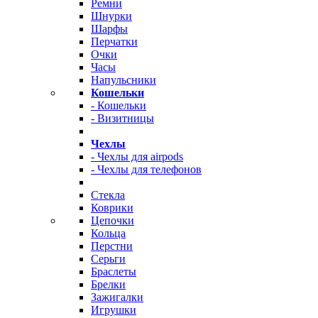
Ремни
Шнурки
Шарфы
Перчатки
Очки
Часы
Напульсники
Кошельки
- Кошельки
- Визитницы
Чехлы
- Чехлы для airpods
- Чехлы для телефонов
Стекла
Коврики
Цепочки
Кольца
Перстни
Серьги
Браслеты
Брелки
Зажигалки
Игрушки