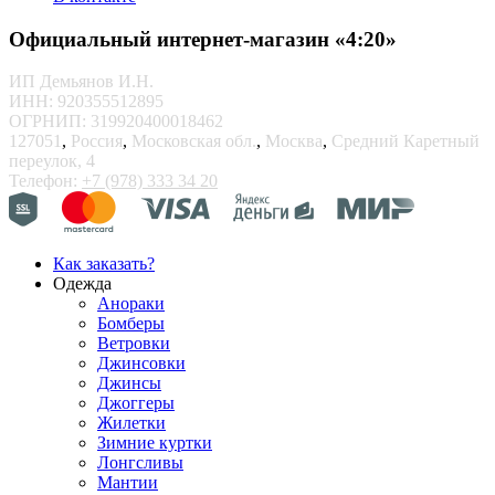
Официальный интернет-магазин «4:20»
ИП Демьянов И.Н.
ИНН: 920355512895
ОГРНИП: 319920400018462
127051
,
Россия
,
Московская обл.
,
Москва
,
Средний Каретный
переулок, 4
Телефон:
+7 (978) 333 34 20
Как заказать?
Одежда
Анораки
Бомберы
Ветровки
Джинсовки
Джинсы
Джоггеры
Жилетки
Зимние куртки
Лонгсливы
Мантии