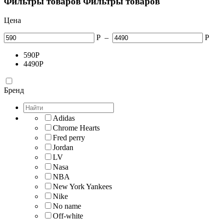
Фильтры товаров
Фильтры товаров
Цена
Р
–
Р
590
Р
4490
Р
Бренд
Adidas
Chrome Hearts
Fred perry
Jordan
LV
Nasa
NBA
New York Yankees
Nike
No name
Off-white