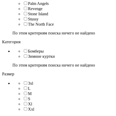
Palm Angels
Revenge
Stone Island
Stussy
The North Face
По этим критериям поиска ничего не найдено
Категория
Бомберы
Зимние куртки
По этим критериям поиска ничего не найдено
Размер
3xl
L
M
S
Xl
Xxl