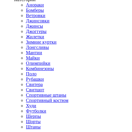
Анораки
Бомберы
Ветровки
Джинсовки
Джинсы
Джоггеры
Жилетки
Зимние куртки
Лонгсливы
Мантии
Майки
Олимпийки
Комбинезоны
Поло
Рубашки
Свитера
Свитшот
Спортивные штаны
Спортивный костюм
Худи
Футболки
Шерпы
Шорты
Штаны