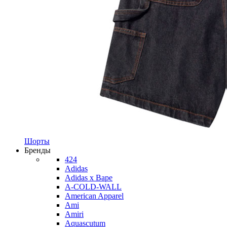
Шорты
Бренды
424
Adidas
Adidas x Bape
A-COLD-WALL
American Apparel
Ami
Amiri
Aquascutum