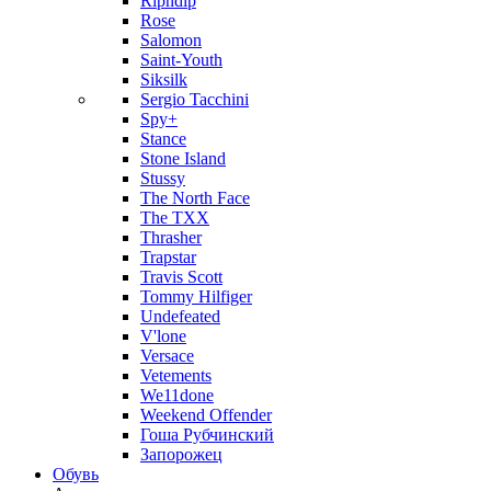
Ripndip
Rose
Salomon
Saint-Youth
Siksilk
Sergio Tacchini
Spy+
Stance
Stone Island
Stussy
The North Face
The TXX
Thrasher
Trapstar
Travis Scott
Tommy Hilfiger
Undefeated
V'lone
Versace
Vetements
We11done
Weekend Offender
Гоша Рубчинский
Запорожец
Обувь