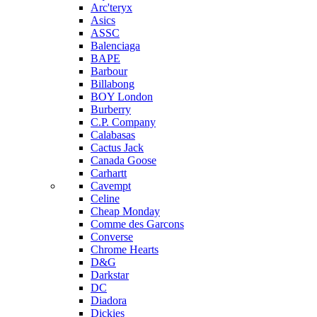
Arc'teryx
Asics
ASSC
Balenciaga
BAPE
Barbour
Billabong
BOY London
Burberry
C.P. Company
Calabasas
Cactus Jack
Canada Goose
Carhartt
Cavempt
Celine
Cheap Monday
Comme des Garcons
Converse
Chrome Hearts
D&G
Darkstar
DC
Diadora
Dickies