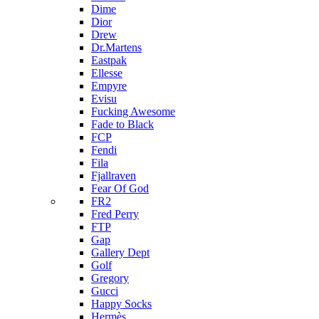
Dime
Dior
Drew
Dr.Martens
Eastpak
Ellesse
Empyre
Evisu
Fucking Awesome
Fade to Black
FCP
Fendi
Fila
Fjallraven
Fear Of God
FR2
Fred Perry
FTP
Gap
Gallery Dept
Golf
Gregory
Gucci
Happy Socks
Hermès