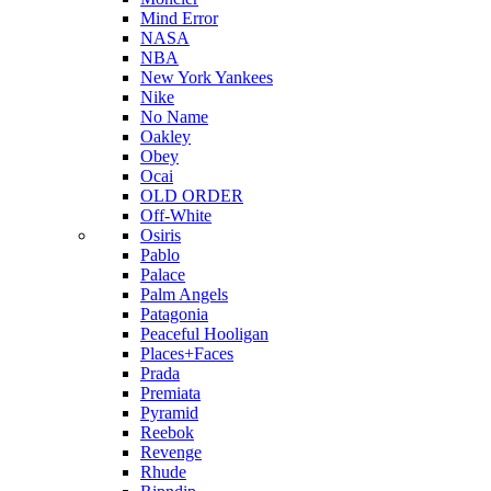
Mind Error
NASA
NBA
New York Yankees
Nike
No Name
Oakley
Obey
Ocai
OLD ORDER
Off-White
Osiris
Pablo
Palace
Palm Angels
Patagonia
Peaceful Hooligan
Places+Faces
Prada
Premiata
Pyramid
Reebok
Revenge
Rhude