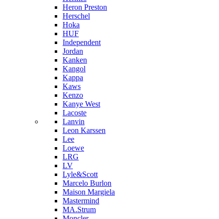
Heron Preston
Hersсhel
Hoka
HUF
Independent
Jordan
Kanken
Kangol
Kappa
Kaws
Kenzo
Kanye West
Lacoste
Lanvin
Leon Karssen
Lee
Loewe
LRG
LV
Lyle&Scott
Marcelo Burlon
Maison Margiela
Mastermind
MA.Strum
Moncler