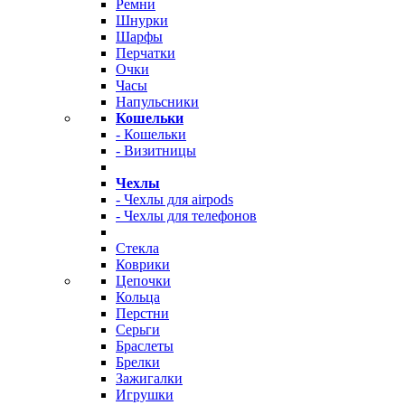
Ремни
Шнурки
Шарфы
Перчатки
Очки
Часы
Напульсники
Кошельки
- Кошельки
- Визитницы
Чехлы
- Чехлы для airpods
- Чехлы для телефонов
Стекла
Коврики
Цепочки
Кольца
Перстни
Серьги
Браслеты
Брелки
Зажигалки
Игрушки