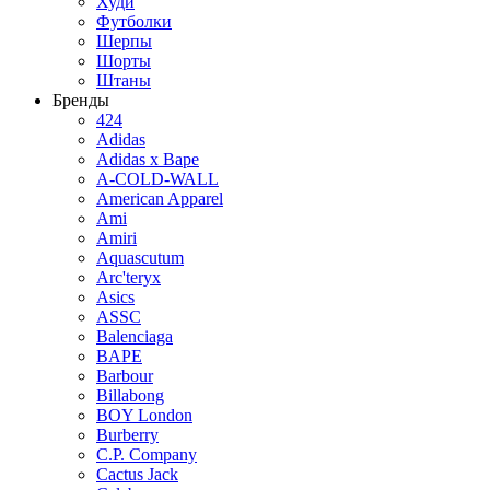
Худи
Футболки
Шерпы
Шорты
Штаны
Бренды
424
Adidas
Adidas x Bape
A-COLD-WALL
American Apparel
Ami
Amiri
Aquascutum
Arc'teryx
Asics
ASSC
Balenciaga
BAPE
Barbour
Billabong
BOY London
Burberry
C.P. Company
Cactus Jack