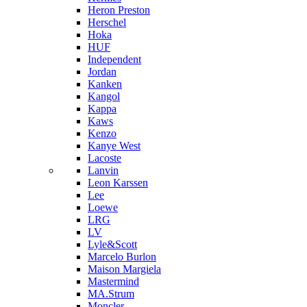
Heron Preston
Hersсhel
Hoka
HUF
Independent
Jordan
Kanken
Kangol
Kappa
Kaws
Kenzo
Kanye West
Lacoste
Lanvin
Leon Karssen
Lee
Loewe
LRG
LV
Lyle&Scott
Marcelo Burlon
Maison Margiela
Mastermind
MA.Strum
Moncler