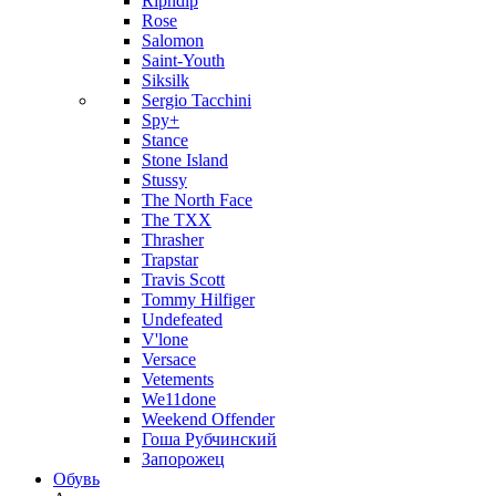
Ripndip
Rose
Salomon
Saint-Youth
Siksilk
Sergio Tacchini
Spy+
Stance
Stone Island
Stussy
The North Face
The TXX
Thrasher
Trapstar
Travis Scott
Tommy Hilfiger
Undefeated
V'lone
Versace
Vetements
We11done
Weekend Offender
Гоша Рубчинский
Запорожец
Обувь