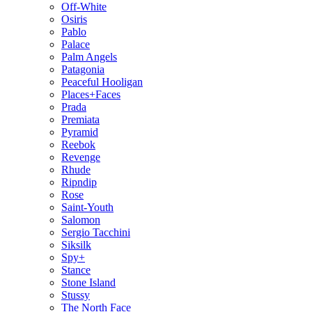
Off-White
Osiris
Pablo
Palace
Palm Angels
Patagonia
Peaceful Hooligan
Places+Faces
Prada
Premiata
Pyramid
Reebok
Revenge
Rhude
Ripndip
Rose
Saint-Youth
Salomon
Sergio Tacchini
Siksilk
Spy+
Stance
Stone Island
Stussy
The North Face