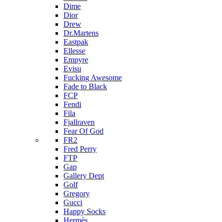
Dime
Dior
Drew
Dr.Martens
Eastpak
Ellesse
Empyre
Evisu
Fucking Awesome
Fade to Black
FCP
Fendi
Fila
Fjallraven
Fear Of God
FR2
Fred Perry
FTP
Gap
Gallery Dept
Golf
Gregory
Gucci
Happy Socks
Hermès