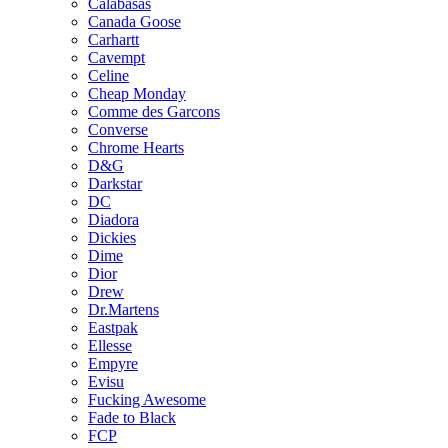
Calabasas
Canada Goose
Carhartt
Cavempt
Celine
Cheap Monday
Comme des Garcons
Converse
Chrome Hearts
D&G
Darkstar
DC
Diadora
Dickies
Dime
Dior
Drew
Dr.Martens
Eastpak
Ellesse
Empyre
Evisu
Fucking Awesome
Fade to Black
FCP