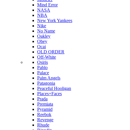
Mind Error
NASA
NBA
New York Yankees
Nike
No Name
Oakley
Obey
Ocai
OLD ORDER
Off-White
Osiris
Pablo
Palace
Palm Angels
Patagonia
Peaceful Hooligan
Places+Faces
Prada
Premiata
Pyramid
Reebok
Revenge
Rhude