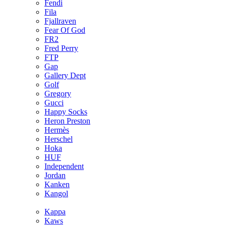
Fendi
Fila
Fjallraven
Fear Of God
FR2
Fred Perry
FTP
Gap
Gallery Dept
Golf
Gregory
Gucci
Happy Socks
Heron Preston
Hermès
Hersсhel
Hoka
HUF
Independent
Jordan
Kanken
Kangol
Kappa
Kaws