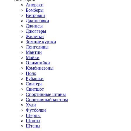
Анораки
Бомберы
Ветровки
Джинсовки
Джинсы
Джоггеры
Жилетки
Зимние куртки
Лонгсливы
Мантии
Майки
Олимпийки
Комбинезоны
Поло
Рубашки
Свитера
Свитшот
Спортивные штаны
Спортивный костюм
Худи
Футболки
Шерпы
Шорты
Штаны