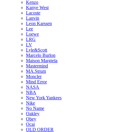
Kenzo
Kanye West
Lacoste
Lanvin
Leon Karssen
Lee
Loewe
LRG
LV
Lyle&Scott
Marcelo Burlon
Maison Margiela
Mastermind
MA.Strum
Moncler
Mind Error
NASA
NBA
New York Yankees
Nike
No Name
Oakley
Obey
Ocai
OLD ORDER