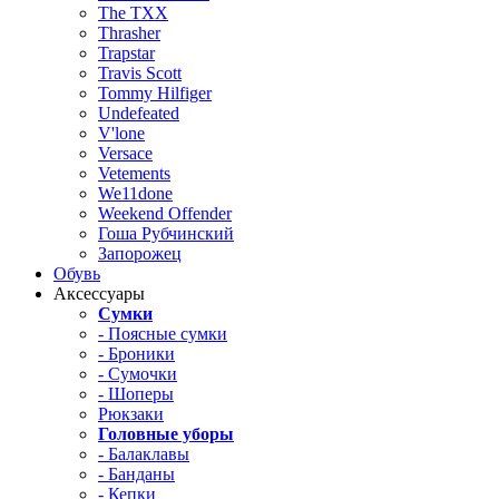
The TXX
Thrasher
Trapstar
Travis Scott
Tommy Hilfiger
Undefeated
V'lone
Versace
Vetements
We11done
Weekend Offender
Гоша Рубчинский
Запорожец
Обувь
Аксессуары
Сумки
- Поясные сумки
- Броники
- Сумочки
- Шоперы
Рюкзаки
Головные уборы
- Балаклавы
- Банданы
- Кепки