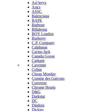
Arc'teryx
Asics
ASSC
Balenciaga
BAPE
Barbour
Billabong
BOY London
Burberry
C.P. Company
Calabasas
Cactus Jack
Canada Goose
Carhartt
Cavempt
Celine
Cheap Monday
Comme des Garcons
Converse
Chrome Hearts
D&G
Darkstar
DC
Diadora
Dickies