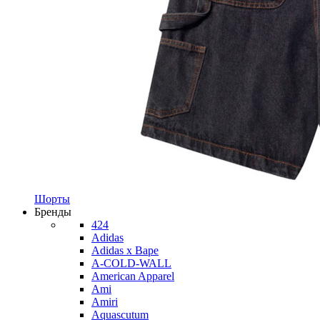
Шорты
Бренды
424
Adidas
Adidas x Bape
A-COLD-WALL
American Apparel
Ami
Amiri
Aquascutum