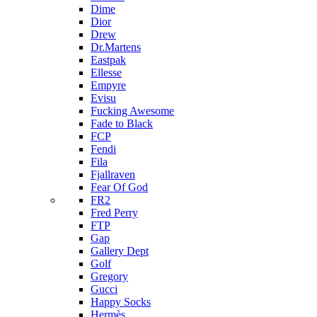
Dime
Dior
Drew
Dr.Martens
Eastpak
Ellesse
Empyre
Evisu
Fucking Awesome
Fade to Black
FCP
Fendi
Fila
Fjallraven
Fear Of God
FR2
Fred Perry
FTP
Gap
Gallery Dept
Golf
Gregory
Gucci
Happy Socks
Hermès