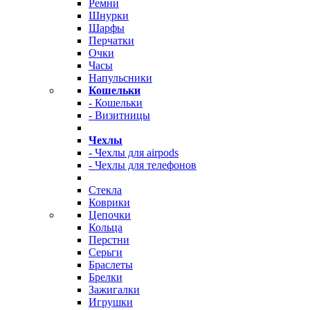
Ремни
Шнурки
Шарфы
Перчатки
Очки
Часы
Напульсники
Кошельки
- Кошельки
- Визитницы
Чехлы
- Чехлы для airpods
- Чехлы для телефонов
Стекла
Коврики
Цепочки
Кольца
Перстни
Серьги
Браслеты
Брелки
Зажигалки
Игрушки