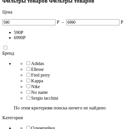
Фильтры товаров
Фильтры товаров
Цена
Р
–
Р
590
Р
6990
Р
Бренд
Adidas
Ellesse
Fred perry
Kappa
Nike
No name
Sergio tacchini
По этим критериям поиска ничего не найдено
Категория
Олимпийки