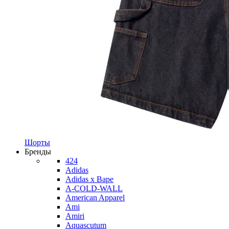
Шорты
Бренды
424
Adidas
Adidas x Bape
A-COLD-WALL
American Apparel
Ami
Amiri
Aquascutum