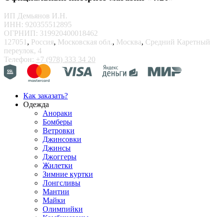
ИП Демьянов И.Н.
ИНН: 920355512895
ОГРНИП: 319920400018462
127051
,
Россия
,
Московская обл.
,
Москва
,
Средний Каретный
переулок, 4
Телефон:
+7 (978) 333 34 20
Как заказать?
Одежда
Анораки
Бомберы
Ветровки
Джинсовки
Джинсы
Джоггеры
Жилетки
Зимние куртки
Лонгсливы
Мантии
Майки
Олимпийки