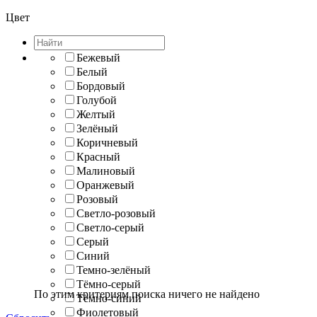
Цвет
Бежевый
Белый
Бордовый
Голубой
Желтый
Зелёный
Коричневый
Красный
Малиновый
Оранжевый
Розовый
Светло-розовый
Светло-серый
Серый
Синий
Темно-зелёный
Тёмно-серый
По этим критериям поиска ничего не найдено
Тёмно-синий
Фиолетовый