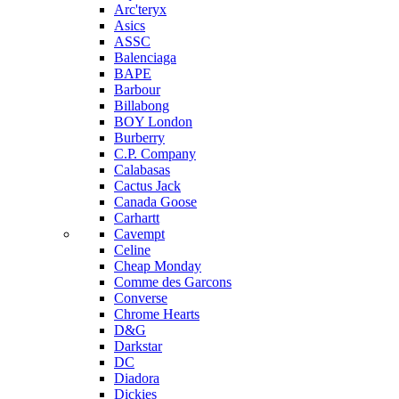
Arc'teryx
Asics
ASSC
Balenciaga
BAPE
Barbour
Billabong
BOY London
Burberry
C.P. Company
Calabasas
Cactus Jack
Canada Goose
Carhartt
Cavempt
Celine
Cheap Monday
Comme des Garcons
Converse
Chrome Hearts
D&G
Darkstar
DC
Diadora
Dickies