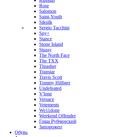
Ripndip
Rose
Salomon
Saint-Youth
Siksilk
Sergio Tacchini
Spy+
Stance
Stone Island
Stussy
The North Face
The TXX
Thrasher
Trapstar
Travis Scott
Tommy Hilfiger
Undefeated
V'lone
Versace
Vetements
We11done
Weekend Offender
Гоша Рубчинский
Запорожец
Обувь