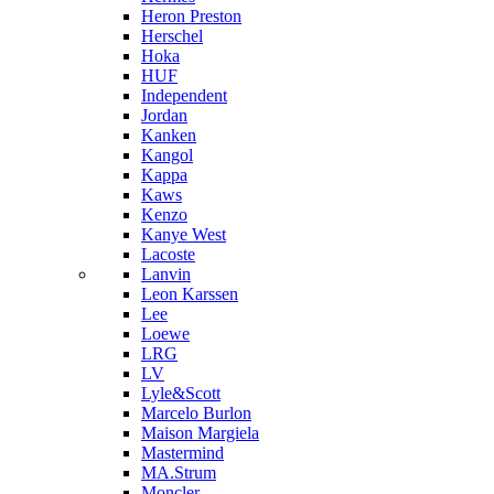
Heron Preston
Hersсhel
Hoka
HUF
Independent
Jordan
Kanken
Kangol
Kappa
Kaws
Kenzo
Kanye West
Lacoste
Lanvin
Leon Karssen
Lee
Loewe
LRG
LV
Lyle&Scott
Marcelo Burlon
Maison Margiela
Mastermind
MA.Strum
Moncler