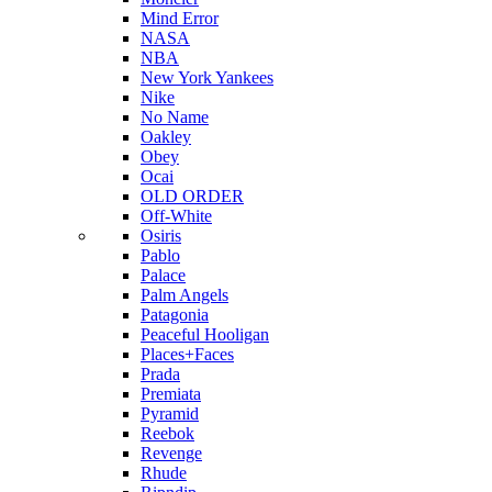
Mind Error
NASA
NBA
New York Yankees
Nike
No Name
Oakley
Obey
Ocai
OLD ORDER
Off-White
Osiris
Pablo
Palace
Palm Angels
Patagonia
Peaceful Hooligan
Places+Faces
Prada
Premiata
Pyramid
Reebok
Revenge
Rhude