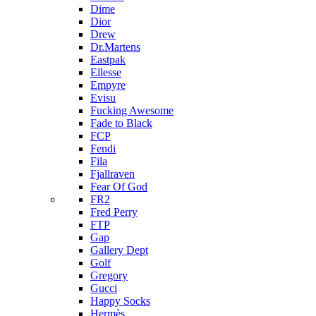
Dime
Dior
Drew
Dr.Martens
Eastpak
Ellesse
Empyre
Evisu
Fucking Awesome
Fade to Black
FCP
Fendi
Fila
Fjallraven
Fear Of God
FR2
Fred Perry
FTP
Gap
Gallery Dept
Golf
Gregory
Gucci
Happy Socks
Hermès