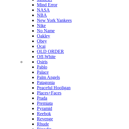
Mind Error
NASA
NBA
New York Yankees
Nike
No Name
Oakley
Obey
Ocai
OLD ORDER
Off-White
Osiris
Pablo
Palace
Palm Angels
Patagonia
Peaceful Hooligan
Places+Faces
Prada
Premiata
Pyramid
Reebok
Revenge
Rhude