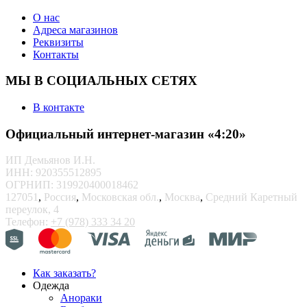
О нас
Адреса магазинов
Реквизиты
Контакты
МЫ В СОЦИАЛЬНЫХ СЕТЯХ
В контакте
Официальный интернет-магазин «4:20»
ИП Демьянов И.Н.
ИНН: 920355512895
ОГРНИП: 319920400018462
127051
,
Россия
,
Московская обл.
,
Москва
,
Средний Каретный
переулок, 4
Телефон:
+7 (978) 333 34 20
Как заказать?
Одежда
Анораки