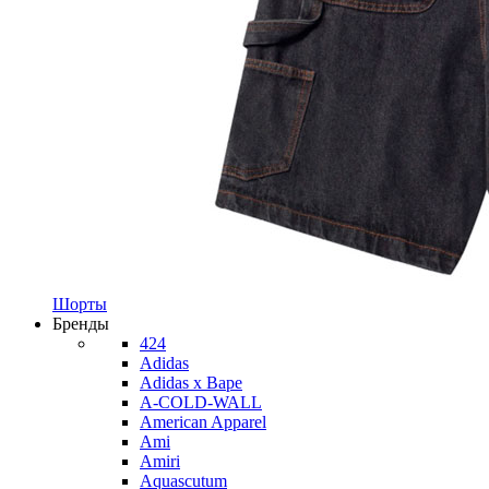
Шорты
Бренды
424
Adidas
Adidas x Bape
A-COLD-WALL
American Apparel
Ami
Amiri
Aquascutum