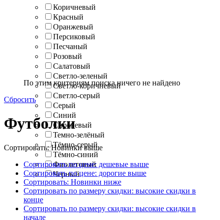
Коричневый
Красный
Оранжевый
Персиковый
Песчаный
Розовый
Салатовый
Светло-зеленый
По этим критериям поиска ничего не найдено
Светло-коричневый
Светло-серый
Сбросить
Серый
Синий
Футболки
Сиреневый
Темно-зелёный
Тёмно-серый
Сортировать: Новинки выше
Тёмно-синий
Сортировать по цене: дешевые выше
Фиолетовый
Сортировать по цене: дорогие выше
Черный
Сортировать: Новинки ниже
Сортировать по размеру скидки: высокие скидки в
конце
Сортировать по размеру скидки: высокие скидки в
начале