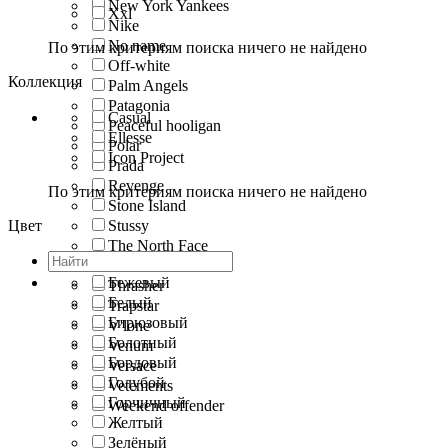
New York Yankees
Xxl
Nike
No name
По этим критериям поиска ничего не найдено
Off-white
Коллекция
Palm Angels
Patagonia
Casual
Peaceful hooligan
Ellesse
Polar
Icon Project
Prada
Revenge
По этим критериям поиска ничего не найдено
Stone Island
Цвет
Stussy
The North Face
The txx
Бежевый
Thrasher
Белый
Trapstar
Бирюзовый
V'lone
Болотный
Venum
Бордовый
Versace
Голубой
Vetements
Горчичный
Weekend offender
Желтый
Зелёный