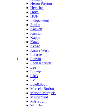
Heron Preston
Hersсhel
Hoka
HUF
Independent
Jordan
Kanken
Kangol
Kappa
Kaws
Kenzo
Kanye West
Lacoste
Lanvin
Leon Karssen
Lee
Loewe
LRG
LV
Lyle&Scott
Marcelo Burlon
Maison Margiela
Mastermind
MA.Strum
Moncler