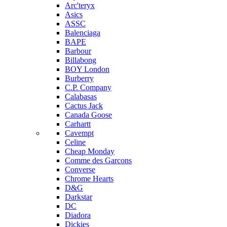
Arc'teryx
Asics
ASSC
Balenciaga
BAPE
Barbour
Billabong
BOY London
Burberry
C.P. Company
Calabasas
Cactus Jack
Canada Goose
Carhartt
Cavempt
Celine
Cheap Monday
Comme des Garcons
Converse
Chrome Hearts
D&G
Darkstar
DC
Diadora
Dickies