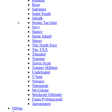
Ripndip
Rose
Salomon
Saint-Youth
Siksilk
Sergio Tacchini
Spy+
Stance
Stone Island
Stussy
The North Face
The TXX
Thrasher
Trapstar
Travis Scott
Tommy Hilfiger
Undefeated
V'lone
Versace
Vetements
We11done
Weekend Offender
Гоша Рубчинский
Запорожец
Обувь