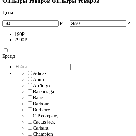
Фильтры товаров
Фильтры товаров
Цена
Р
–
Р
190
Р
2990
Р
Бренд
Adidas
Amiri
Arc'teryx
Balenciaga
Bape
Barbour
Burberry
C.P company
Cactus jack
Carhartt
Champion