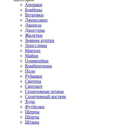
Анораки
Бомберы
Ветровки
Джинсовки
Джинсы
Джоггеры
Жилетки
Зимние куртки
Лонгсливы
Мантии
Майки
Олимпийки
Комбинезоны
Поло
Рубашки
Свитера
Свитшот
Спортивные штаны
Спортивный костюм
Худи
Футболки
Шерпы
Шорты
Штаны