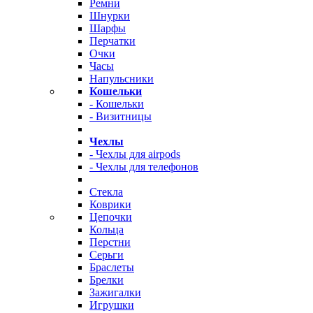
Ремни
Шнурки
Шарфы
Перчатки
Очки
Часы
Напульсники
Кошельки
- Кошельки
- Визитницы
Чехлы
- Чехлы для airpods
- Чехлы для телефонов
Стекла
Коврики
Цепочки
Кольца
Перстни
Серьги
Браслеты
Брелки
Зажигалки
Игрушки