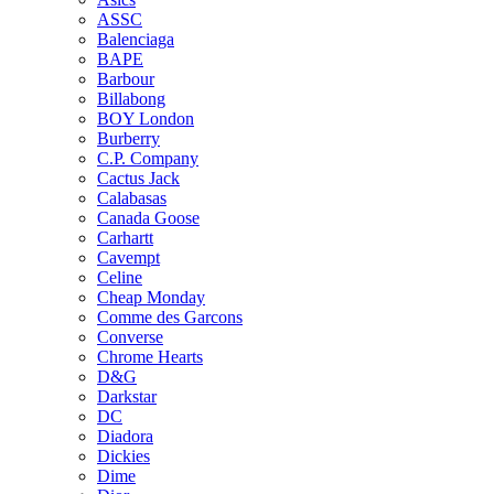
ASSC
Balenciaga
BAPE
Barbour
Billabong
BOY London
Burberry
C.P. Company
Cactus Jack
Calabasas
Canada Goose
Carhartt
Cavempt
Celine
Cheap Monday
Comme des Garcons
Converse
Chrome Hearts
D&G
Darkstar
DC
Diadora
Dickies
Dime