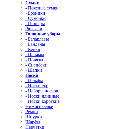
Сумки
- Поясные сумки
- Броники
- Сумочки
- Шоперы
Рюкзаки
Головные уборы
- Балаклавы
- Банданы
- Кепки
- Панамы
- Повязки
- Снепбеки
- Шапки
Носки
- Гольфы
- Носки exp
- Наборы носков
- Носки длинные
- Носки короткие
Нижнее белье
Ремни
Шнурки
Шарфы
Перчатки