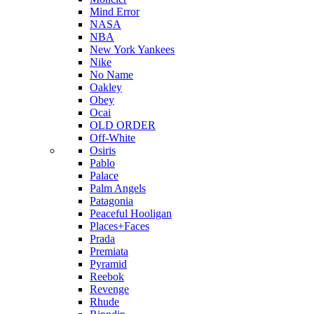
Mind Error
NASA
NBA
New York Yankees
Nike
No Name
Oakley
Obey
Ocai
OLD ORDER
Off-White
Osiris
Pablo
Palace
Palm Angels
Patagonia
Peaceful Hooligan
Places+Faces
Prada
Premiata
Pyramid
Reebok
Revenge
Rhude