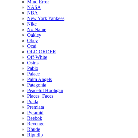
Mind Error
NASA
NBA
New York Yankees
Nike
No Name
Oakley
Obey
Ocai
OLD ORDER
Off-White
Osiris
Pablo
Palace
Palm Angels
Patagonia
Peaceful Hooligan
Places+Faces
Prada
Premiata
Pyramid
Reebok
Revenge
Rhude
Ripndip