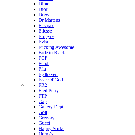
Dime
Dior
Drew
Dr.Martens
Eastpak
Ellesse
Empyre
Evisu
Fucking Awesome
Fade to Black
FCP
Fendi
Fila
Fjallraven
Fear Of God
FR2
Fred Perry
FTP
Gap
Gallery Dept
Golf
Gregory
Gucci
Happy Socks
Hermès