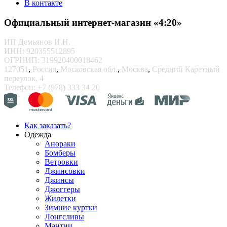
В контакте
Официальный интернет-магазин «4:20»
ИП Демьянов И.Н.
ИНН: 920355512895
ОГРНИП: 319920400018462
127051
,
Россия
,
Московская обл.
,
Москва
,
Средний Каретный
переулок, 4
Телефон:
+7 (978) 333 34 20
Как заказать?
Одежда
Анораки
Бомберы
Ветровки
Джинсовки
Джинсы
Джоггеры
Жилетки
Зимние куртки
Лонгсливы
Мантии