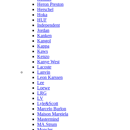
Heron Preston
Hersсhel
Hoka
HUF
Independent
Jordan
Kanken
Kangol
Kappa
Kaws
Kenzo
Kanye West
Lacoste
Lanvin
Leon Karssen
Lee
Loewe
LRG
LV
Lyle&Scott
Marcelo Burlon
Maison Margiela
Mastermind
MA.Strum
Moncler