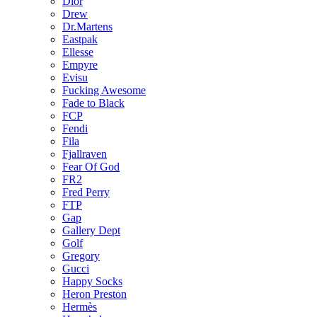
Dior
Drew
Dr.Martens
Eastpak
Ellesse
Empyre
Evisu
Fucking Awesome
Fade to Black
FCP
Fendi
Fila
Fjallraven
Fear Of God
FR2
Fred Perry
FTP
Gap
Gallery Dept
Golf
Gregory
Gucci
Happy Socks
Heron Preston
Hermès