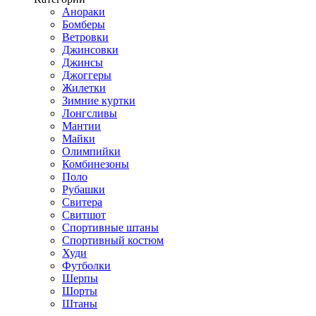
Анораки
Бомберы
Ветровки
Джинсовки
Джинсы
Джоггеры
Жилетки
Зимние куртки
Лонгсливы
Мантии
Майки
Олимпийки
Комбинезоны
Поло
Рубашки
Свитера
Свитшот
Спортивные штаны
Спортивный костюм
Худи
Футболки
Шерпы
Шорты
Штаны