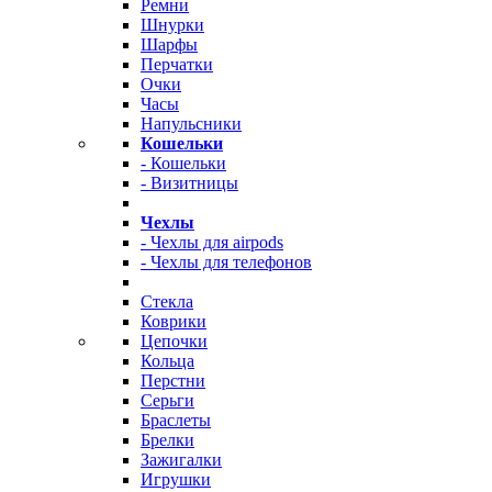
Ремни
Шнурки
Шарфы
Перчатки
Очки
Часы
Напульсники
Кошельки
- Кошельки
- Визитницы
Чехлы
- Чехлы для airpods
- Чехлы для телефонов
Стекла
Коврики
Цепочки
Кольца
Перстни
Серьги
Браслеты
Брелки
Зажигалки
Игрушки