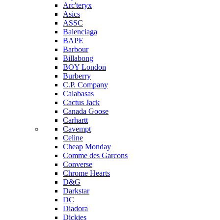
Arc'teryx
Asics
ASSC
Balenciaga
BAPE
Barbour
Billabong
BOY London
Burberry
C.P. Company
Calabasas
Cactus Jack
Canada Goose
Carhartt
Cavempt
Celine
Cheap Monday
Comme des Garcons
Converse
Chrome Hearts
D&G
Darkstar
DC
Diadora
Dickies