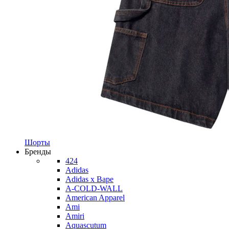
Шорты
Бренды
424
Adidas
Adidas x Bape
A-COLD-WALL
American Apparel
Ami
Amiri
Aquascutum