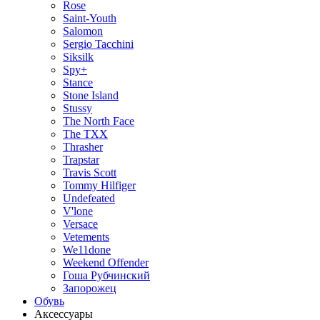
Rose
Saint-Youth
Salomon
Sergio Tacchini
Siksilk
Spy+
Stance
Stone Island
Stussy
The North Face
The TXX
Thrasher
Trapstar
Travis Scott
Tommy Hilfiger
Undefeated
V'lone
Versace
Vetements
We11done
Weekend Offender
Гоша Рубчинский
Запорожец
Обувь
Аксессуары