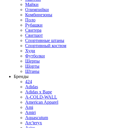
Майки
Олимпийки
Комбинезоны
Поло
Рубашки
Свитера
Свитшот
Спортивные штаны
Спортивный костюм
Худи
Футболки
Шерпы
Шорты
Штаны
Бренды
424
Adidas
Adidas x Bape
A-COLD-WALL
American Apparel
Ami
Amiri
Aquascutum
Arc'teryx
Asics