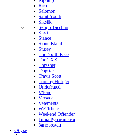
Ripndip
Rose
Salomon
Saint-Youth
Siksilk
Sergio Tacchini
Spy+
Stance
Stone Island
Stussy
The North Face
The TXX
Thrasher
Trapstar
Travis Scott
Tommy Hilfiger
Undefeated
V'lone
Versace
Vetements
We11done
Weekend Offender
Гоша Рубчинский
Запорожец
Обувь