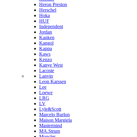
Heron Preston
Hersсhel
Hoka
HUF
Independent
Jordan
Kanken
Kangol
Kappa
Kaws
Kenzo
Kanye West
Lacoste
Lanvin
Leon Karssen
Lee
Loewe
LRG
LV
Lyle&Scott
Marcelo Burlon
Maison Margiela
Mastermind
MA.Strum
Moncler