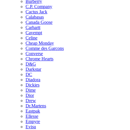
Burberry
C.P. Company
Cactus Jack
Calabasas
Canada Goose
Carhartt
Cavempt
Celine
Cheap Monday
Comme des Garcons
Converse
Chrome Hearts
D&G
Darkstar
DC
Diadora
Dickies
Dime
Dior
Drew
Dr.Martens
Eastpak
Ellesse
Empyre
Evisu