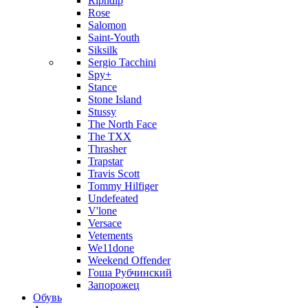
Ripndip
Rose
Salomon
Saint-Youth
Siksilk
Sergio Tacchini
Spy+
Stance
Stone Island
Stussy
The North Face
The TXX
Thrasher
Trapstar
Travis Scott
Tommy Hilfiger
Undefeated
V'lone
Versace
Vetements
We11done
Weekend Offender
Гоша Рубчинский
Запорожец
Обувь