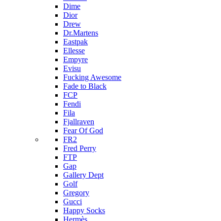
Dime
Dior
Drew
Dr.Martens
Eastpak
Ellesse
Empyre
Evisu
Fucking Awesome
Fade to Black
FCP
Fendi
Fila
Fjallraven
Fear Of God
FR2
Fred Perry
FTP
Gap
Gallery Dept
Golf
Gregory
Gucci
Happy Socks
Hermès