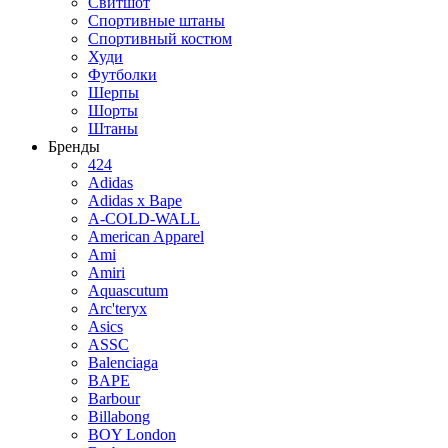
Свитшот
Спортивные штаны
Спортивный костюм
Худи
Футболки
Шерпы
Шорты
Штаны
Бренды
424
Adidas
Adidas x Bape
A-COLD-WALL
American Apparel
Ami
Amiri
Aquascutum
Arc'teryx
Asics
ASSC
Balenciaga
BAPE
Barbour
Billabong
BOY London