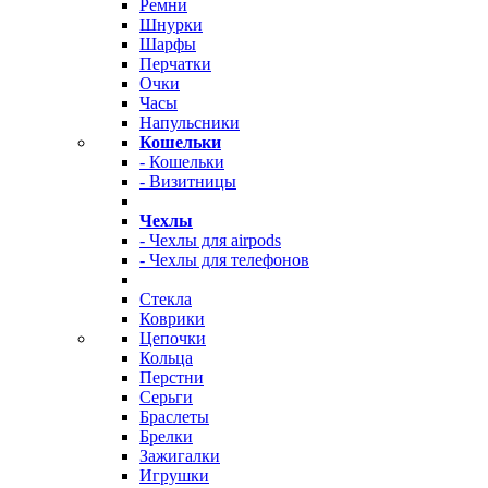
Ремни
Шнурки
Шарфы
Перчатки
Очки
Часы
Напульсники
Кошельки
- Кошельки
- Визитницы
Чехлы
- Чехлы для airpods
- Чехлы для телефонов
Стекла
Коврики
Цепочки
Кольца
Перстни
Серьги
Браслеты
Брелки
Зажигалки
Игрушки