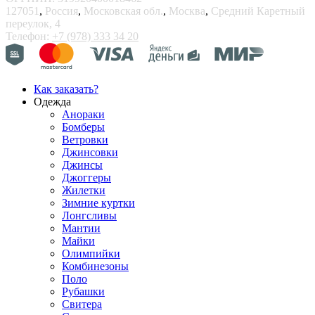
127051
,
Россия
,
Московская обл.
,
Москва
,
Средний Каретный
переулок, 4
Телефон:
+7 (978) 333 34 20
Как заказать?
Одежда
Анораки
Бомберы
Ветровки
Джинсовки
Джинсы
Джоггеры
Жилетки
Зимние куртки
Лонгсливы
Мантии
Майки
Олимпийки
Комбинезоны
Поло
Рубашки
Свитера