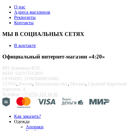
О нас
Адреса магазинов
Реквизиты
Контакты
МЫ В СОЦИАЛЬНЫХ СЕТЯХ
В контакте
Официальный интернет-магазин «4:20»
ИП Демьянов И.Н.
ИНН: 920355512895
ОГРНИП: 319920400018462
127051
,
Россия
,
Московская обл.
,
Москва
,
Средний Каретный
переулок, 4
Телефон:
+7 (978) 333 34 20
Как заказать?
Одежда
Анораки