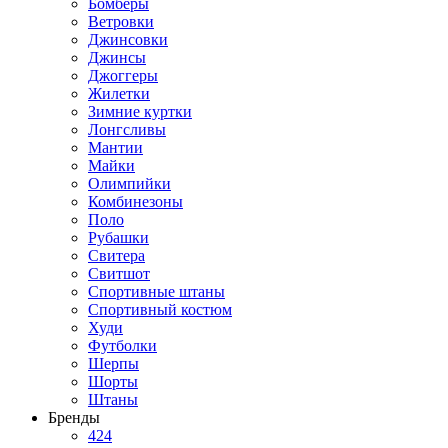
Бомберы
Ветровки
Джинсовки
Джинсы
Джоггеры
Жилетки
Зимние куртки
Лонгсливы
Мантии
Майки
Олимпийки
Комбинезоны
Поло
Рубашки
Свитера
Свитшот
Спортивные штаны
Спортивный костюм
Худи
Футболки
Шерпы
Шорты
Штаны
Бренды
424