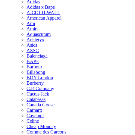
Adidas
Adidas x Bape
A-COLD-WALL
American Apparel
Ami
Amiri
Aquascutum
Arc'teryx
Asics
ASSC
Balenciaga
BAPE
Barbour
Billabong
BOY London
Burberry
C.P. Company
Cactus Jack
Calabasas
Canada Goose
Carhartt
Cavempt
Celine
Cheap Monday
Comme des Garcons