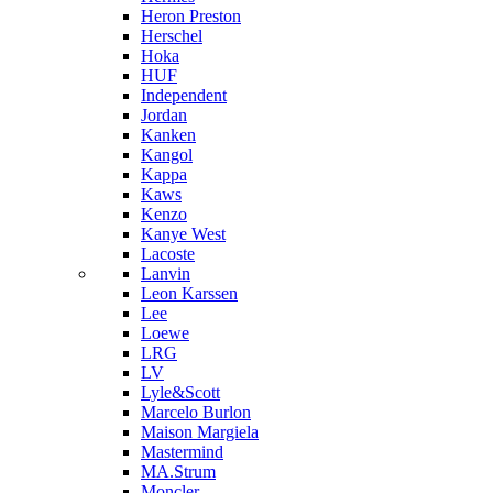
Heron Preston
Hersсhel
Hoka
HUF
Independent
Jordan
Kanken
Kangol
Kappa
Kaws
Kenzo
Kanye West
Lacoste
Lanvin
Leon Karssen
Lee
Loewe
LRG
LV
Lyle&Scott
Marcelo Burlon
Maison Margiela
Mastermind
MA.Strum
Moncler