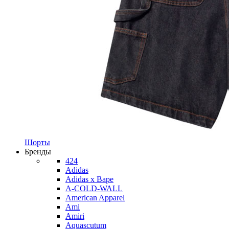
Шорты
Бренды
424
Adidas
Adidas x Bape
A-COLD-WALL
American Apparel
Ami
Amiri
Aquascutum