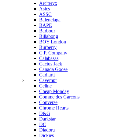
Arc'teryx
Asics
ASSC
Balenciaga
BAPE
Barbour
Billabong
BOY London
Burberry
C.P. Company
Calabasas
Cactus Jack
Canada Goose
Carhartt
Cavempt
Celine
Cheap Monday
Comme des Garcons
Converse
Chrome Hearts
D&G
Darkstar
DC
Diadora
Dickies