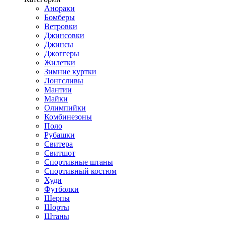
Анораки
Бомберы
Ветровки
Джинсовки
Джинсы
Джоггеры
Жилетки
Зимние куртки
Лонгсливы
Мантии
Майки
Олимпийки
Комбинезоны
Поло
Рубашки
Свитера
Свитшот
Спортивные штаны
Спортивный костюм
Худи
Футболки
Шерпы
Шорты
Штаны