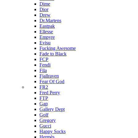
Dime
Dior
Drew
Dr.Martens
Eastpak
Ellesse
Empyre
Evisu
Fucking Awesome
Fade to Black
FCP
Fendi
Fila
Fjallraven
Fear Of God
FR2
Fred Perry
FTP
Gap
Gallery Dept
Golf
Gregory
Gucci
Happy Socks
Hermès