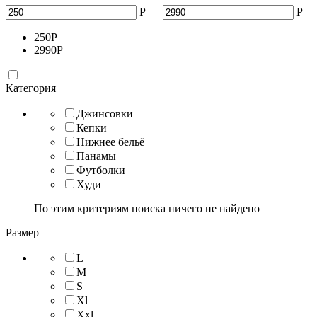
Р
–
Р
250
Р
2990
Р
Категория
Джинсовки
Кепки
Нижнее бельё
Панамы
Футболки
Худи
По этим критериям поиска ничего не найдено
Размер
L
M
S
Xl
Xxl