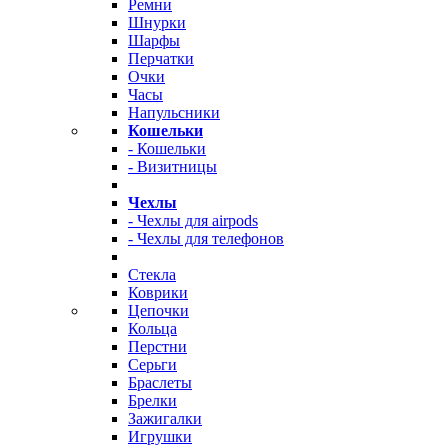
Ремни
Шнурки
Шарфы
Перчатки
Очки
Часы
Напульсники
Кошельки
- Кошельки
- Визитницы
Чехлы
- Чехлы для airpods
- Чехлы для телефонов
Стекла
Коврики
Цепочки
Кольца
Перстни
Серьги
Браслеты
Брелки
Зажигалки
Игрушки