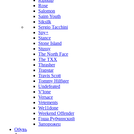
Ripndip
Rose
Salomon
Saint-Youth
Siksilk
Sergio Tacchini
Spy+
Stance
Stone Island
Stussy
The North Face
The TXX
Thrasher
Trapstar
Travis Scott
Tommy Hilfiger
Undefeated
V'lone
Versace
Vetements
We11done
Weekend Offender
Гоша Рубчинский
Запорожец
Обувь