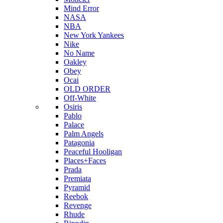
Mind Error
NASA
NBA
New York Yankees
Nike
No Name
Oakley
Obey
Ocai
OLD ORDER
Off-White
Osiris
Pablo
Palace
Palm Angels
Patagonia
Peaceful Hooligan
Places+Faces
Prada
Premiata
Pyramid
Reebok
Revenge
Rhude