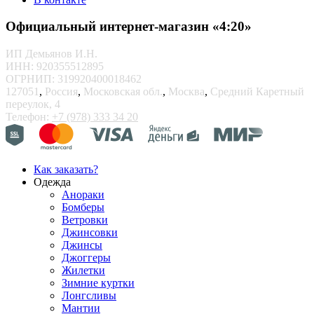
Официальный интернет-магазин «4:20»
ИП Демьянов И.Н.
ИНН: 920355512895
ОГРНИП: 319920400018462
127051
,
Россия
,
Московская обл.
,
Москва
,
Средний Каретный
переулок, 4
Телефон:
+7 (978) 333 34 20
Как заказать?
Одежда
Анораки
Бомберы
Ветровки
Джинсовки
Джинсы
Джоггеры
Жилетки
Зимние куртки
Лонгсливы
Мантии