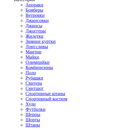
Анораки
Бомберы
Ветровки
Джинсовки
Джинсы
Джоггеры
Жилетки
Зимние куртки
Лонгсливы
Мантии
Майки
Олимпийки
Комбинезоны
Поло
Рубашки
Свитера
Свитшот
Спортивные штаны
Спортивный костюм
Худи
Футболки
Шерпы
Шорты
Штаны