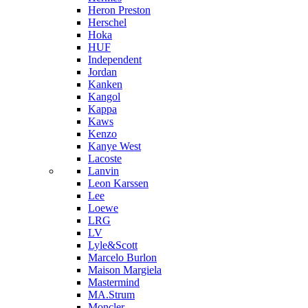
Heron Preston
Hersсhel
Hoka
HUF
Independent
Jordan
Kanken
Kangol
Kappa
Kaws
Kenzo
Kanye West
Lacoste
Lanvin
Leon Karssen
Lee
Loewe
LRG
LV
Lyle&Scott
Marcelo Burlon
Maison Margiela
Mastermind
MA.Strum
Moncler