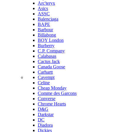
Arc'teryx
Asics
ASSC
Balenciaga
BAPE
Barbour
Billabong
BOY London
Burberry
C.P. Company
Calabasas
Cactus Jack
Canada Goose
Carhartt
Cavempt
Celine
Cheap Monday
Comme des Garcons
Converse
Chrome Hearts
D&G
Darkstar
DC
Diadora
Dickies