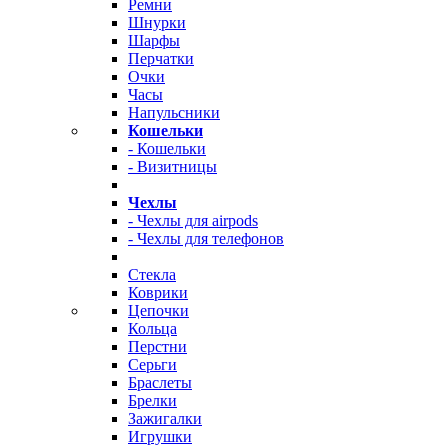
Ремни
Шнурки
Шарфы
Перчатки
Очки
Часы
Напульсники
Кошельки
- Кошельки
- Визитницы
Чехлы
- Чехлы для airpods
- Чехлы для телефонов
Стекла
Коврики
Цепочки
Кольца
Перстни
Серьги
Браслеты
Брелки
Зажигалки
Игрушки