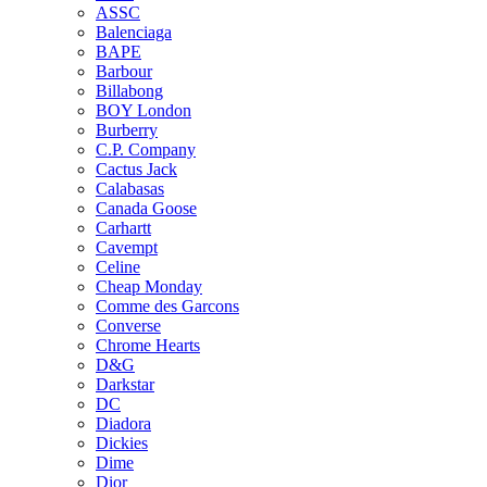
ASSC
Balenciaga
BAPE
Barbour
Billabong
BOY London
Burberry
C.P. Company
Cactus Jack
Calabasas
Canada Goose
Carhartt
Cavempt
Celine
Cheap Monday
Comme des Garcons
Converse
Chrome Hearts
D&G
Darkstar
DC
Diadora
Dickies
Dime
Dior