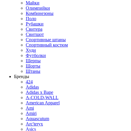
Майки
Олимпийки
Комбинезоны
Поло
Рубашки
Свитера
Свитшот
Спортивные штаны
Спортивный костюм
Худи
Футболки
Шерпы
Шорты
Штаны
Бренды
424
Adidas
Adidas x Bape
A-COLD-WALL
American Apparel
Ami
Amiri
Aquascutum
Arc'teryx
Asics