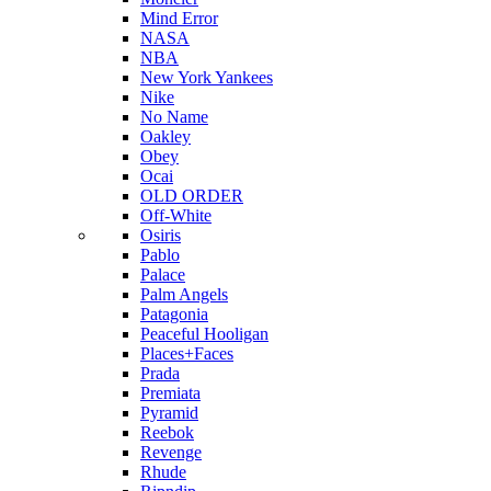
Mind Error
NASA
NBA
New York Yankees
Nike
No Name
Oakley
Obey
Ocai
OLD ORDER
Off-White
Osiris
Pablo
Palace
Palm Angels
Patagonia
Peaceful Hooligan
Places+Faces
Prada
Premiata
Pyramid
Reebok
Revenge
Rhude