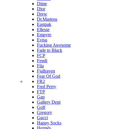
Dime
Dior
Drew
Dr.Martens
Eastpak
Ellesse
Empyre
Evisu
Fucking Awesome
Fade to Black
FCP
Fendi
Fila
Fjallraven
Fear Of God
FR2
Fred Perry
FTP
Gap
Gallery Dept
Golf
Gregory
Gucci
Happy Socks
Hermès