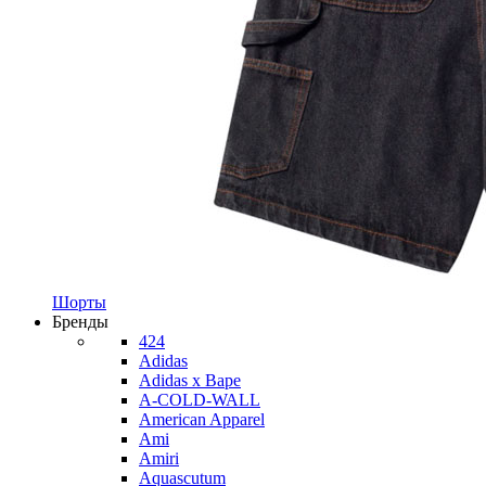
Шорты
Бренды
424
Adidas
Adidas x Bape
A-COLD-WALL
American Apparel
Ami
Amiri
Aquascutum