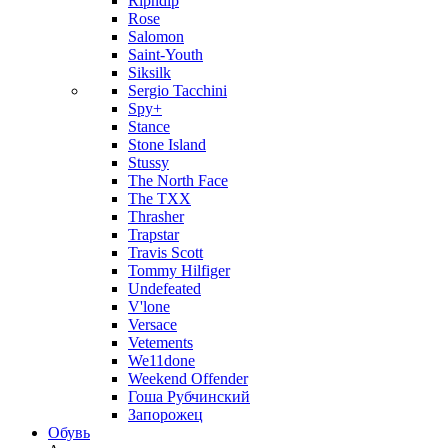
Ripndip
Rose
Salomon
Saint-Youth
Siksilk
Sergio Tacchini
Spy+
Stance
Stone Island
Stussy
The North Face
The TXX
Thrasher
Trapstar
Travis Scott
Tommy Hilfiger
Undefeated
V'lone
Versace
Vetements
We11done
Weekend Offender
Гоша Рубчинский
Запорожец
Обувь