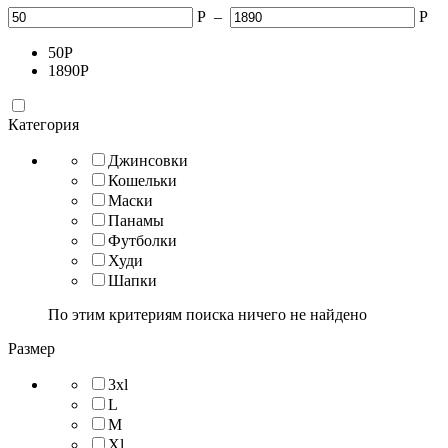
Р
–
Р
50
Р
1890
Р
Категория
Джинсовки
Кошельки
Маски
Панамы
Футболки
Худи
Шапки
По этим критериям поиска ничего не найдено
Размер
3xl
L
M
Xl