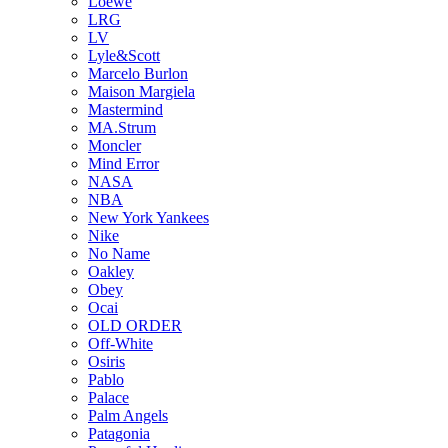
Loewe
LRG
LV
Lyle&Scott
Marcelo Burlon
Maison Margiela
Mastermind
MA.Strum
Moncler
Mind Error
NASA
NBA
New York Yankees
Nike
No Name
Oakley
Obey
Ocai
OLD ORDER
Off-White
Osiris
Pablo
Palace
Palm Angels
Patagonia