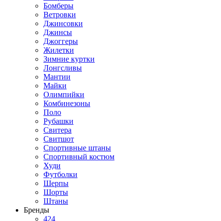
Бомберы
Ветровки
Джинсовки
Джинсы
Джоггеры
Жилетки
Зимние куртки
Лонгсливы
Мантии
Майки
Олимпийки
Комбинезоны
Поло
Рубашки
Свитера
Свитшот
Спортивные штаны
Спортивный костюм
Худи
Футболки
Шерпы
Шорты
Штаны
Бренды
424