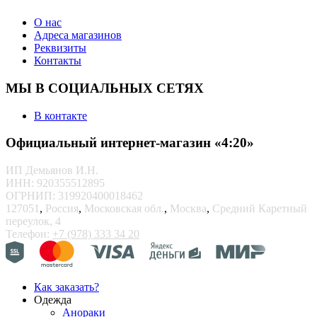
О нас
Адреса магазинов
Реквизиты
Контакты
МЫ В СОЦИАЛЬНЫХ СЕТЯХ
В контакте
Официальный интернет-магазин «4:20»
ИП Демьянов И.Н.
ИНН: 920355512895
ОГРНИП: 319920400018462
127051
,
Россия
,
Московская обл.
,
Москва
,
Средний Каретный
переулок, 4
Телефон:
+7 (978) 333 34 20
Как заказать?
Одежда
Анораки