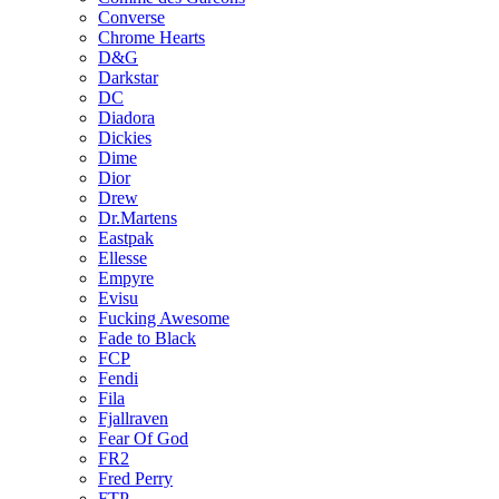
Converse
Chrome Hearts
D&G
Darkstar
DC
Diadora
Dickies
Dime
Dior
Drew
Dr.Martens
Eastpak
Ellesse
Empyre
Evisu
Fucking Awesome
Fade to Black
FCP
Fendi
Fila
Fjallraven
Fear Of God
FR2
Fred Perry
FTP