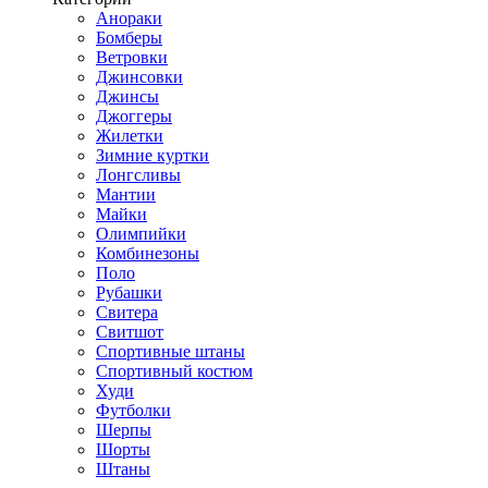
Анораки
Бомберы
Ветровки
Джинсовки
Джинсы
Джоггеры
Жилетки
Зимние куртки
Лонгсливы
Мантии
Майки
Олимпийки
Комбинезоны
Поло
Рубашки
Свитера
Свитшот
Спортивные штаны
Спортивный костюм
Худи
Футболки
Шерпы
Шорты
Штаны