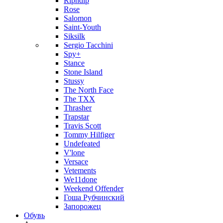
Ripndip
Rose
Salomon
Saint-Youth
Siksilk
Sergio Tacchini
Spy+
Stance
Stone Island
Stussy
The North Face
The TXX
Thrasher
Trapstar
Travis Scott
Tommy Hilfiger
Undefeated
V'lone
Versace
Vetements
We11done
Weekend Offender
Гоша Рубчинский
Запорожец
Обувь