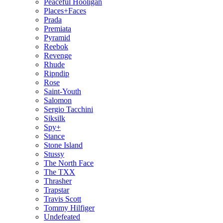
Peaceful Hooligan
Places+Faces
Prada
Premiata
Pyramid
Reebok
Revenge
Rhude
Ripndip
Rose
Saint-Youth
Salomon
Sergio Tacchini
Siksilk
Spy+
Stance
Stone Island
Stussy
The North Face
The TXX
Thrasher
Trapstar
Travis Scott
Tommy Hilfiger
Undefeated