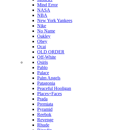
Mind Error
NASA
NBA
New York Yankees
Nike
No Name
Oakley
Obey
Ocai
OLD ORDER
Off-White
Osiris
Pablo
Palace
Palm Angels
Patagonia
Peaceful Hooligan
Places+Faces
Prada
Premiata
Pyramid
Reebok
Revenge
Rhude