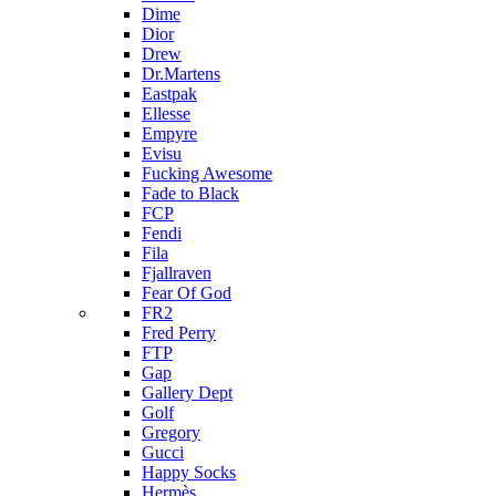
Dime
Dior
Drew
Dr.Martens
Eastpak
Ellesse
Empyre
Evisu
Fucking Awesome
Fade to Black
FCP
Fendi
Fila
Fjallraven
Fear Of God
FR2
Fred Perry
FTP
Gap
Gallery Dept
Golf
Gregory
Gucci
Happy Socks
Hermès