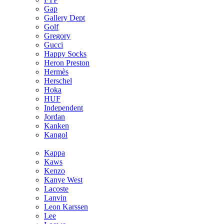
Gap
Gallery Dept
Golf
Gregory
Gucci
Happy Socks
Heron Preston
Hermès
Hersсhel
Hoka
HUF
Independent
Jordan
Kanken
Kangol
Kappa
Kaws
Kenzo
Kanye West
Lacoste
Lanvin
Leon Karssen
Lee