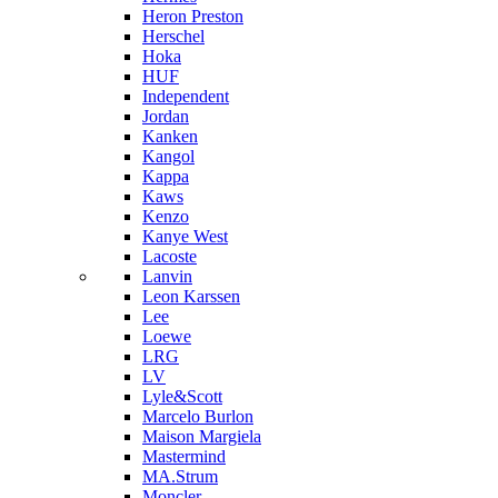
Heron Preston
Hersсhel
Hoka
HUF
Independent
Jordan
Kanken
Kangol
Kappa
Kaws
Kenzo
Kanye West
Lacoste
Lanvin
Leon Karssen
Lee
Loewe
LRG
LV
Lyle&Scott
Marcelo Burlon
Maison Margiela
Mastermind
MA.Strum
Moncler