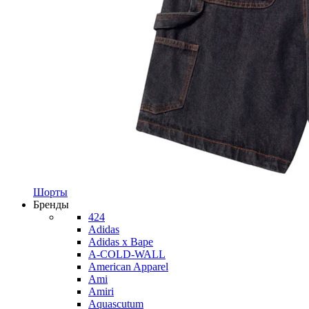
Шорты
Бренды
424
Adidas
Adidas x Bape
A-COLD-WALL
American Apparel
Ami
Amiri
Aquascutum