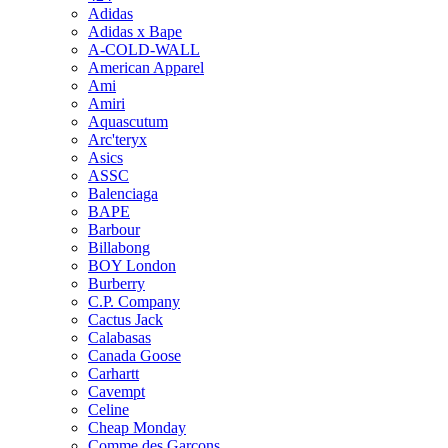
Adidas
Adidas x Bape
A-COLD-WALL
American Apparel
Ami
Amiri
Aquascutum
Arc'teryx
Asics
ASSC
Balenciaga
BAPE
Barbour
Billabong
BOY London
Burberry
C.P. Company
Cactus Jack
Calabasas
Canada Goose
Carhartt
Cavempt
Celine
Cheap Monday
Comme des Garcons