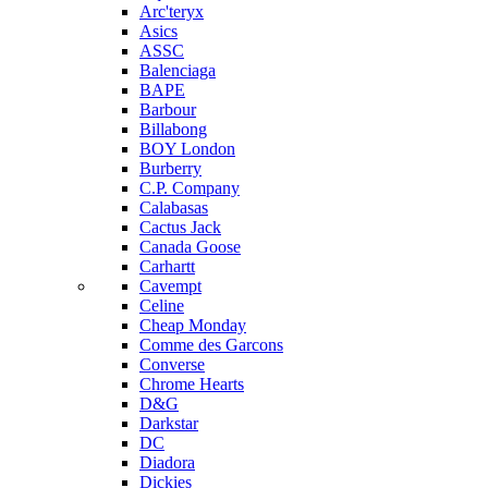
Arc'teryx
Asics
ASSC
Balenciaga
BAPE
Barbour
Billabong
BOY London
Burberry
C.P. Company
Calabasas
Cactus Jack
Canada Goose
Carhartt
Cavempt
Celine
Cheap Monday
Comme des Garcons
Converse
Chrome Hearts
D&G
Darkstar
DC
Diadora
Dickies