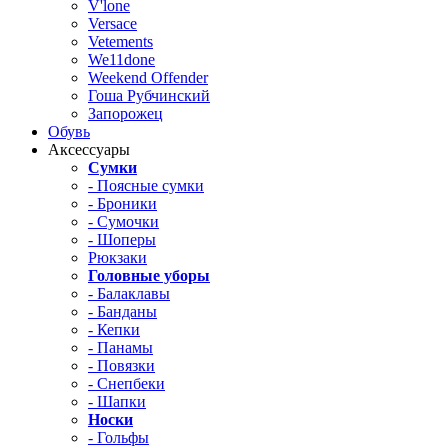
V'lone
Versace
Vetements
We11done
Weekend Offender
Гоша Рубчинский
Запорожец
Обувь
Аксессуары
Сумки
- Поясные сумки
- Броники
- Сумочки
- Шоперы
Рюкзаки
Головные уборы
- Балаклавы
- Банданы
- Кепки
- Панамы
- Повязки
- Снепбеки
- Шапки
Носки
- Гольфы