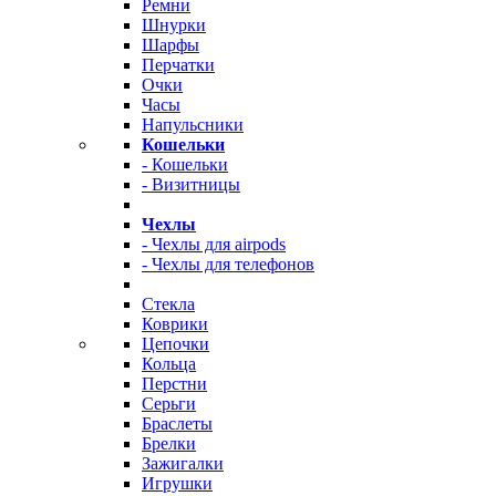
Ремни
Шнурки
Шарфы
Перчатки
Очки
Часы
Напульсники
Кошельки
- Кошельки
- Визитницы
Чехлы
- Чехлы для airpods
- Чехлы для телефонов
Стекла
Коврики
Цепочки
Кольца
Перстни
Серьги
Браслеты
Брелки
Зажигалки
Игрушки