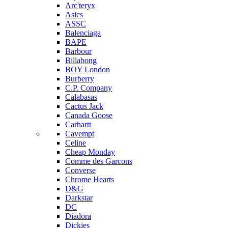
Arc'teryx
Asics
ASSC
Balenciaga
BAPE
Barbour
Billabong
BOY London
Burberry
C.P. Company
Calabasas
Cactus Jack
Canada Goose
Carhartt
Cavempt
Celine
Cheap Monday
Comme des Garcons
Converse
Chrome Hearts
D&G
Darkstar
DC
Diadora
Dickies