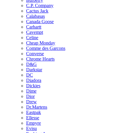
Burberry
C.P. Company
Cactus Jack
Calabasas
Canada Goose
Carhartt
Cavempt
Celine
Cheap Monday
Comme des Garcons
Converse
Chrome Hearts
D&G
Darkstar
DC
Diadora
Dickies
Dime
Dior
Drew
Dr.Martens
Eastpak
Ellesse
Empyre
Evisu