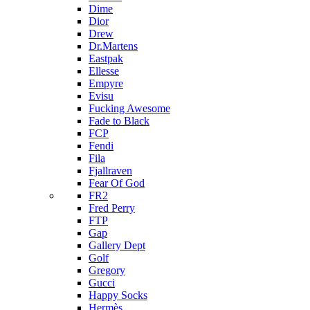
Dime
Dior
Drew
Dr.Martens
Eastpak
Ellesse
Empyre
Evisu
Fucking Awesome
Fade to Black
FCP
Fendi
Fila
Fjallraven
Fear Of God
FR2
Fred Perry
FTP
Gap
Gallery Dept
Golf
Gregory
Gucci
Happy Socks
Hermès