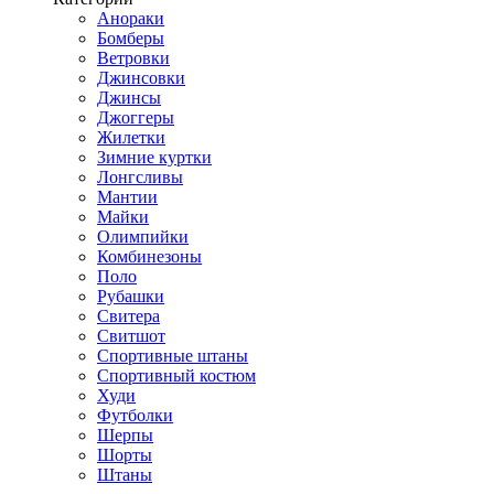
Анораки
Бомберы
Ветровки
Джинсовки
Джинсы
Джоггеры
Жилетки
Зимние куртки
Лонгсливы
Мантии
Майки
Олимпийки
Комбинезоны
Поло
Рубашки
Свитера
Свитшот
Спортивные штаны
Спортивный костюм
Худи
Футболки
Шерпы
Шорты
Штаны