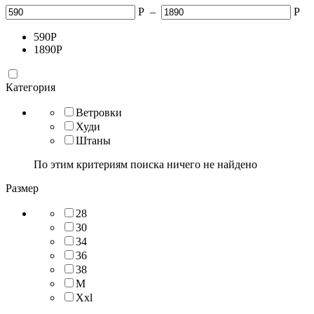
Р
–
Р
590
Р
1890
Р
Категория
Ветровки
Худи
Штаны
По этим критериям поиска ничего не найдено
Размер
28
30
34
36
38
M
Xxl