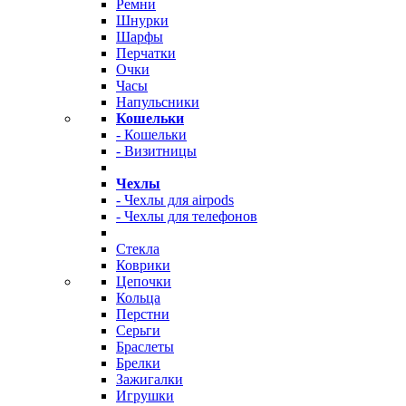
Ремни
Шнурки
Шарфы
Перчатки
Очки
Часы
Напульсники
Кошельки
- Кошельки
- Визитницы
Чехлы
- Чехлы для airpods
- Чехлы для телефонов
Стекла
Коврики
Цепочки
Кольца
Перстни
Серьги
Браслеты
Брелки
Зажигалки
Игрушки