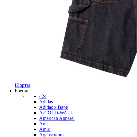
Шорты
Бренды
424
Adidas
Adidas x Bape
A-COLD-WALL
American Apparel
Ami
Amiri
Aquascutum