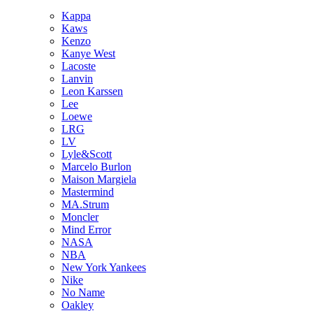
Kappa
Kaws
Kenzo
Kanye West
Lacoste
Lanvin
Leon Karssen
Lee
Loewe
LRG
LV
Lyle&Scott
Marcelo Burlon
Maison Margiela
Mastermind
MA.Strum
Moncler
Mind Error
NASA
NBA
New York Yankees
Nike
No Name
Oakley