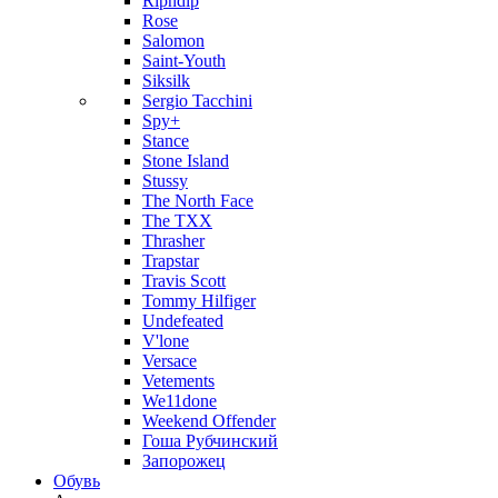
Ripndip
Rose
Salomon
Saint-Youth
Siksilk
Sergio Tacchini
Spy+
Stance
Stone Island
Stussy
The North Face
The TXX
Thrasher
Trapstar
Travis Scott
Tommy Hilfiger
Undefeated
V'lone
Versace
Vetements
We11done
Weekend Offender
Гоша Рубчинский
Запорожец
Обувь