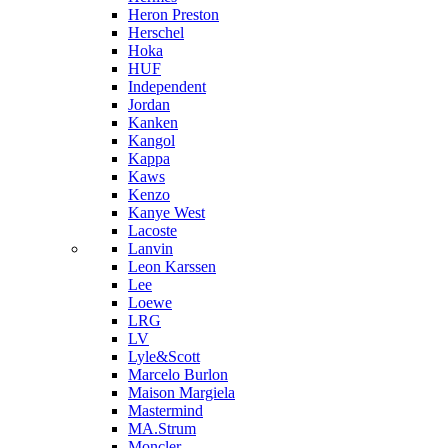
Heron Preston
Hersсhel
Hoka
HUF
Independent
Jordan
Kanken
Kangol
Kappa
Kaws
Kenzo
Kanye West
Lacoste
Lanvin
Leon Karssen
Lee
Loewe
LRG
LV
Lyle&Scott
Marcelo Burlon
Maison Margiela
Mastermind
MA.Strum
Moncler