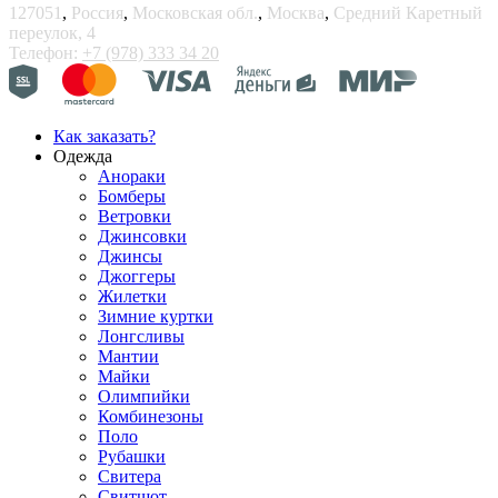
127051
,
Россия
,
Московская обл.
,
Москва
,
Средний Каретный
переулок, 4
Телефон:
+7 (978) 333 34 20
Как заказать?
Одежда
Анораки
Бомберы
Ветровки
Джинсовки
Джинсы
Джоггеры
Жилетки
Зимние куртки
Лонгсливы
Мантии
Майки
Олимпийки
Комбинезоны
Поло
Рубашки
Свитера
Свитшот