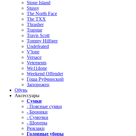
Stone Island
Stussy
The North Face
The TXX
Thrasher
Trapstar
Travis Scott
Tommy Hilfiger
Undefeated
V'lone
Versace
Vetements
We11done
Weekend Offender
Гоша Рубчинский
Запорожец
Обувь
Аксессуары
Сумки
- Поясные сумки
- Броники
- Сумочки
- Шоперы
Рюкзаки
Головные уборы