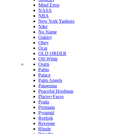
Mind Error
NASA
NBA
New York Yankees
Nike
No Name
Oakley
Obey
Ocai
OLD ORDER
Off-White
Osiris
Pablo
Palace
Palm Angels
Patagonia
Peaceful Hooligan
Places+Faces
Prada
Premiata
Pyramid
Reebok
Revenge
Rhude