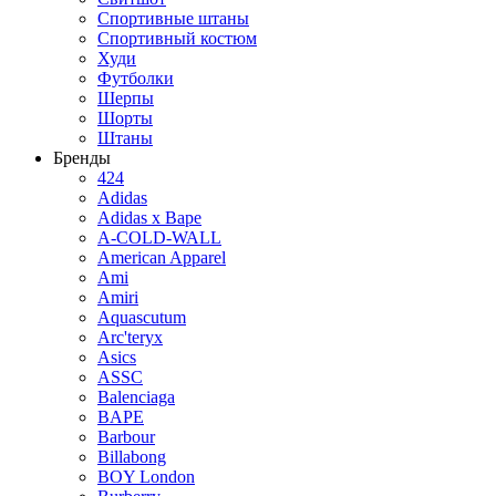
Спортивные штаны
Спортивный костюм
Худи
Футболки
Шерпы
Шорты
Штаны
Бренды
424
Adidas
Adidas x Bape
A-COLD-WALL
American Apparel
Ami
Amiri
Aquascutum
Arc'teryx
Asics
ASSC
Balenciaga
BAPE
Barbour
Billabong
BOY London