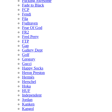
Fucking Awesome
Fade to Black
FCP
Fendi
Fila
Fjallraven
Fear Of God
FR2
Fred Perry
FTP
Gap
Gallery Dept
Golf
Gregory
Gucci
Happy Socks
Heron Preston
Hermès
Hersсhel
Hoka
HUF
Independent
Jordan
Kanken
Kangol