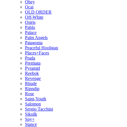
Obey
Ocai
OLD ORDER
Off-White
Osiris
Pablo
Palace
Palm Angels
Patagonia
Peaceful Hooligan
Places+Faces
Prada
Premiata
Pyramid
Reebok
Revenge
Rhude
Ripndip
Rose
Saint-Youth
Salomon
Sergio Tacchini
Siksilk
Spy+
Stance