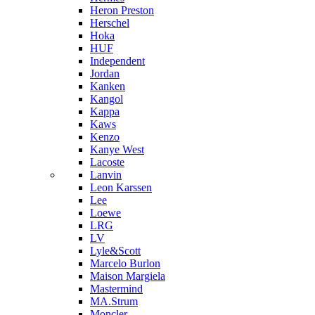
Heron Preston
Hersсhel
Hoka
HUF
Independent
Jordan
Kanken
Kangol
Kappa
Kaws
Kenzo
Kanye West
Lacoste
Lanvin
Leon Karssen
Lee
Loewe
LRG
LV
Lyle&Scott
Marcelo Burlon
Maison Margiela
Mastermind
MA.Strum
Moncler