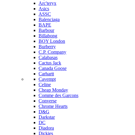
Arc'teryx
Asics
ASSC
Balenciaga
BAPE
Barbour
Billabong
BOY London
Burberry
C.P. Company
Calabasas
Cactus Jack
Canada Goose
Carhartt
Cavempt
Celine
Cheap Monday
Comme des Garcons
Converse
Chrome Hearts
D&G
Darkstar
DC
Diadora
Dickies