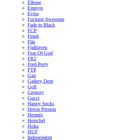
Ellesse
Empyre
Evisu
Fucking Awesome
Fade to Black
FCP
Fendi
Fila
Fjallraven
Fear Of God
FR2
Fred Perry
FTP
Gap
Gallery Dept
Golf
Gregory
Gucci
Happy Socks
Heron Preston
Hermès
Hersсhel
Hoka
HUF
Independent