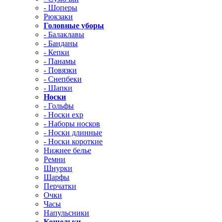
- Шоперы
Рюкзаки
Головные уборы
- Балаклавы
- Банданы
- Кепки
- Панамы
- Повязки
- Снепбеки
- Шапки
Носки
- Гольфы
- Носки exp
- Наборы носков
- Носки длинные
- Носки короткие
Нижнее белье
Ремни
Шнурки
Шарфы
Перчатки
Очки
Часы
Напульсники
Кошельки