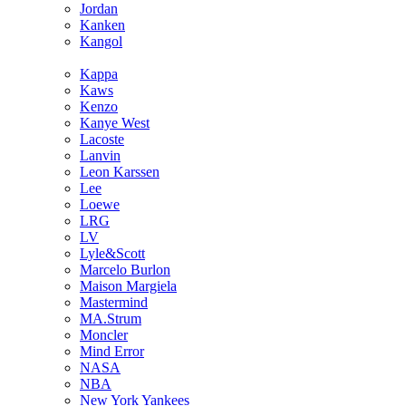
Jordan
Kanken
Kangol
Kappa
Kaws
Kenzo
Kanye West
Lacoste
Lanvin
Leon Karssen
Lee
Loewe
LRG
LV
Lyle&Scott
Marcelo Burlon
Maison Margiela
Mastermind
MA.Strum
Moncler
Mind Error
NASA
NBA
New York Yankees