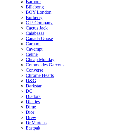
Barbour
Billabong
BOY London
Burberry
C.P. Company
Cactus Jack
Calabasas
Canada Goose
Carhartt
Cavempt
Celine
Cheap Monday
Comme des Garcons
Converse
Chrome Hearts
D&G
Darkstar
DC
Diadora
Dickies
Dime
Dior
Drew
Dr.Martens
Eastpak