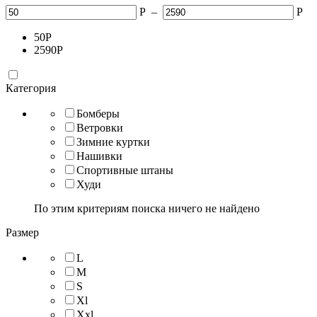
Р
–
Р
50
Р
2590
Р
Категория
Бомберы
Ветровки
Зимние куртки
Нашивки
Спортивные штаны
Худи
По этим критериям поиска ничего не найдено
Размер
L
M
S
Xl
Xxl