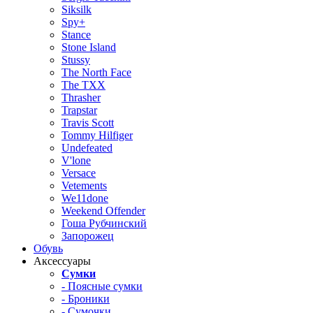
Siksilk
Spy+
Stance
Stone Island
Stussy
The North Face
The TXX
Thrasher
Trapstar
Travis Scott
Tommy Hilfiger
Undefeated
V'lone
Versace
Vetements
We11done
Weekend Offender
Гоша Рубчинский
Запорожец
Обувь
Аксессуары
Сумки
- Поясные сумки
- Броники
- Сумочки