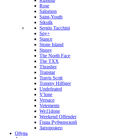
Ripndip
Rose
Salomon
Saint-Youth
Siksilk
Sergio Tacchini
Spy+
Stance
Stone Island
Stussy
The North Face
The TXX
Thrasher
Trapstar
Travis Scott
Tommy Hilfiger
Undefeated
V'lone
Versace
Vetements
We11done
Weekend Offender
Гоша Рубчинский
Запорожец
Обувь