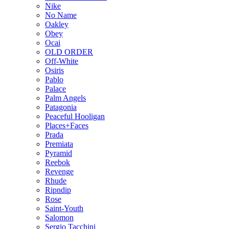
Nike
No Name
Oakley
Obey
Ocai
OLD ORDER
Off-White
Osiris
Pablo
Palace
Palm Angels
Patagonia
Peaceful Hooligan
Places+Faces
Prada
Premiata
Pyramid
Reebok
Revenge
Rhude
Ripndip
Rose
Saint-Youth
Salomon
Sergio Tacchini