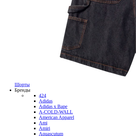
Шорты
Бренды
424
Adidas
Adidas x Bape
A-COLD-WALL
American Apparel
Ami
Amiri
Aquascutum