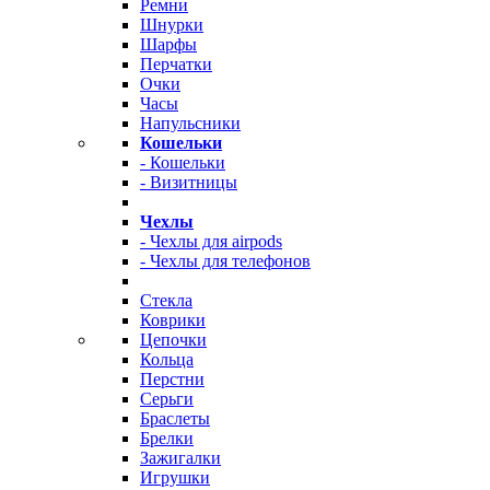
Ремни
Шнурки
Шарфы
Перчатки
Очки
Часы
Напульсники
Кошельки
- Кошельки
- Визитницы
Чехлы
- Чехлы для airpods
- Чехлы для телефонов
Стекла
Коврики
Цепочки
Кольца
Перстни
Серьги
Браслеты
Брелки
Зажигалки
Игрушки