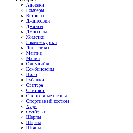
Анораки
Бомберы
Ветровки
Джинсовки
Джинсы
Джоггеры
Жилетки
Зимние куртки
Лонгсливы
Мантии
Майки
Олимпийки
Комбинезоны
Поло
Рубашки
Свитера
Свитшот
Спортивные штаны
Спортивный костюм
Худи
Футболки
Шерпы
Шорты
Штаны