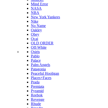
Mind Error
NASA
NBA
New York Yankees
Nike
No Name
Oakley
Obey
Ocai
OLD ORDER
Off-White
Osiris
Pablo
Palace
Palm Angels
Patagonia
Peaceful Hooligan
Places+Faces
Prada
Premiata
Pyramid
Reebok
Revenge
Rhude