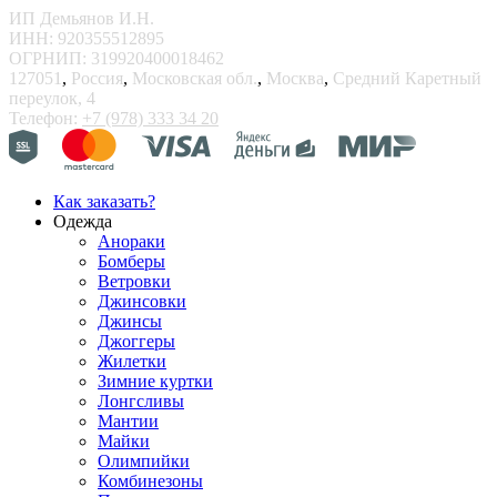
ИП Демьянов И.Н.
ИНН: 920355512895
ОГРНИП: 319920400018462
127051
,
Россия
,
Московская обл.
,
Москва
,
Средний Каретный
переулок, 4
Телефон:
+7 (978) 333 34 20
Как заказать?
Одежда
Анораки
Бомберы
Ветровки
Джинсовки
Джинсы
Джоггеры
Жилетки
Зимние куртки
Лонгсливы
Мантии
Майки
Олимпийки
Комбинезоны