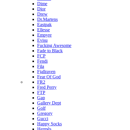
Dime
Dior
Drew
Dr.Martens
Eastpak
Ellesse
Empyre
Evisu
Fucking Awesome
Fade to Black
FCP
Fendi
Fila
Fjallraven
Fear Of God
FR2
Fred Perry
FTP
Gap
Gallery Dept
Golf
Gregory
Gucci
Happy Socks
Hermès