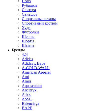
Поло
Рубашки
Свитера
Свитшот
Спортивные штаны
Спортивный костюм
Худи
Футболки
Шерпы
Шорты
Штаны
Бренды
424
Adidas
Adidas x Bape
A-COLD-WALL
American Apparel
Ami
Amiri
Aquascutum
Arc'teryx
Asics
ASSC
Balenciaga
BAPE