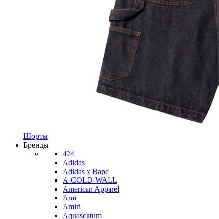
Шорты
Бренды
424
Adidas
Adidas x Bape
A-COLD-WALL
American Apparel
Ami
Amiri
Aquascutum