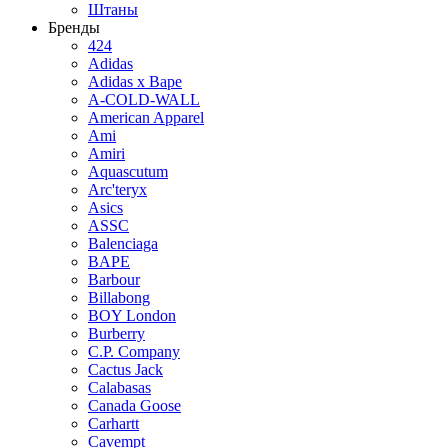
Штаны
Бренды
424
Adidas
Adidas x Bape
A-COLD-WALL
American Apparel
Ami
Amiri
Aquascutum
Arc'teryx
Asics
ASSC
Balenciaga
BAPE
Barbour
Billabong
BOY London
Burberry
C.P. Company
Cactus Jack
Calabasas
Canada Goose
Carhartt
Cavempt