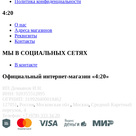
Политика конфиденциальности
4:20
О нас
Адреса магазинов
Реквизиты
Контакты
МЫ В СОЦИАЛЬНЫХ СЕТЯХ
В контакте
Официальный интернет-магазин «4:20»
ИП Демьянов И.Н.
ИНН: 920355512895
ОГРНИП: 319920400018462
127051
,
Россия
,
Московская обл.
,
Москва
,
Средний Каретный
переулок, 4
Телефон:
+7 (978) 333 34 20