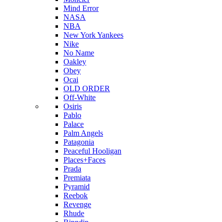
Mind Error
NASA
NBA
New York Yankees
Nike
No Name
Oakley
Obey
Ocai
OLD ORDER
Off-White
Osiris
Pablo
Palace
Palm Angels
Patagonia
Peaceful Hooligan
Places+Faces
Prada
Premiata
Pyramid
Reebok
Revenge
Rhude