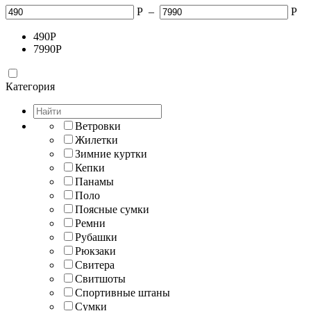
Р
–
Р
490
Р
7990
Р
Категория
Ветровки
Жилетки
Зимние куртки
Кепки
Панамы
Поло
Поясные сумки
Ремни
Рубашки
Рюкзаки
Свитера
Свитшоты
Спортивные штаны
Сумки