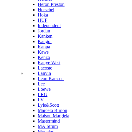
Heron Preston
Hersсhel
Hoka
HUF
Independent
Jordan
Kanken
Kangol
Kappa
Kaws
Kenzo
Kanye West
Lacoste
Lanvin
Leon Karssen
Lee
Loewe
LRG
LV
Lyle&Scott
Marcelo Burlon
Maison Margiela
Mastermind
MA.Strum
Moncler