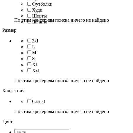
Футболки
Худи
Шорты
По этим критериям поиска ничего не найдено
Штаны
Размер
3xl
L
M
S
Xl
Xxl
По этим критериям поиска ничего не найдено
Коллекция
Casual
По этим критериям поиска ничего не найдено
Цвет