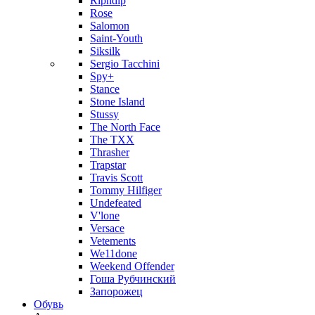
Ripndip
Rose
Salomon
Saint-Youth
Siksilk
Sergio Tacchini
Spy+
Stance
Stone Island
Stussy
The North Face
The TXX
Thrasher
Trapstar
Travis Scott
Tommy Hilfiger
Undefeated
V'lone
Versace
Vetements
We11done
Weekend Offender
Гоша Рубчинский
Запорожец
Обувь