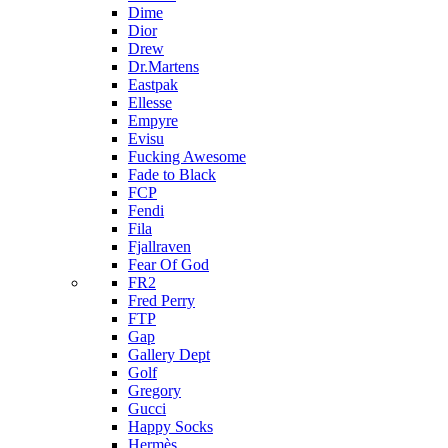
Dime
Dior
Drew
Dr.Martens
Eastpak
Ellesse
Empyre
Evisu
Fucking Awesome
Fade to Black
FCP
Fendi
Fila
Fjallraven
Fear Of God
FR2
Fred Perry
FTP
Gap
Gallery Dept
Golf
Gregory
Gucci
Happy Socks
Hermès