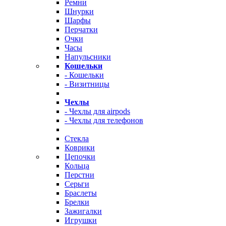
Ремни
Шнурки
Шарфы
Перчатки
Очки
Часы
Напульсники
Кошельки
- Кошельки
- Визитницы
Чехлы
- Чехлы для airpods
- Чехлы для телефонов
Стекла
Коврики
Цепочки
Кольца
Перстни
Серьги
Браслеты
Брелки
Зажигалки
Игрушки