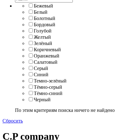
Бежевый
Белый
Болотный
Бордовый
Голубой
Желтый
Зелёный
Коричневый
Оранжевый
Салатовый
Серый
Синий
Темно-зелёный
Тёмно-серый
Тёмно-синий
Черный
По этим критериям поиска ничего не найдено
Сбросить
C.P company