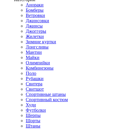
Анораки
Бомберы
Ветровки
Джинсовки
Джинсы
Джоггеры
Жилетки
Зимние куртки
Лонгсливы
Мантии
Майки
Олимпийки
Комбинезоны
Поло
Рубашки
Свитера
Свитшот
Спортивные штаны
Спортивный костюм
Худи
Футболки
Шерпы
Шорты
Штаны