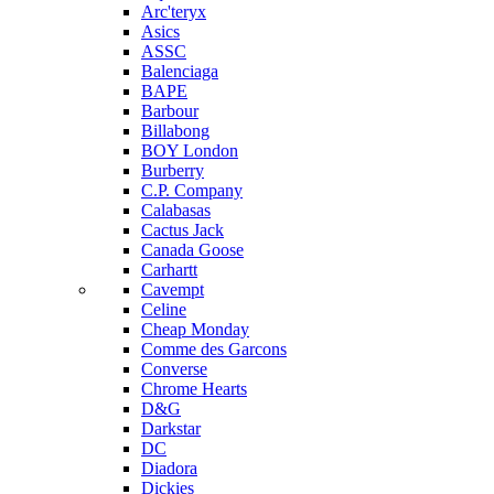
Arc'teryx
Asics
ASSC
Balenciaga
BAPE
Barbour
Billabong
BOY London
Burberry
C.P. Company
Calabasas
Cactus Jack
Canada Goose
Carhartt
Cavempt
Celine
Cheap Monday
Comme des Garcons
Converse
Chrome Hearts
D&G
Darkstar
DC
Diadora
Dickies