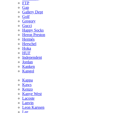
FTP
Gap
Gallery Dept
Golf
Gregory
Gucci
Happy Socks
Heron Preston
Hermès
Hersсhel
Hoka
HUF
Independent
Jordan
Kanken
Kangol
Kappa
Kaws
Kenzo
Kanye West
Lacoste
Lanvin
Leon Karssen
Lee