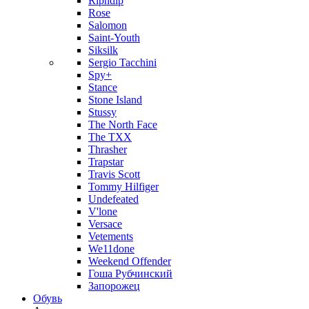
Ripndip
Rose
Salomon
Saint-Youth
Siksilk
Sergio Tacchini
Spy+
Stance
Stone Island
Stussy
The North Face
The TXX
Thrasher
Trapstar
Travis Scott
Tommy Hilfiger
Undefeated
V'lone
Versace
Vetements
We11done
Weekend Offender
Гоша Рубчинский
Запорожец
Обувь