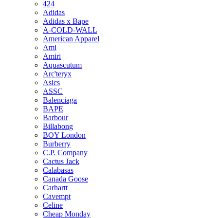
424
Adidas
Adidas x Bape
A-COLD-WALL
American Apparel
Ami
Amiri
Aquascutum
Arc'teryx
Asics
ASSC
Balenciaga
BAPE
Barbour
Billabong
BOY London
Burberry
C.P. Company
Cactus Jack
Calabasas
Canada Goose
Carhartt
Cavempt
Celine
Cheap Monday