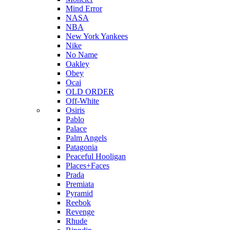
Mind Error
NASA
NBA
New York Yankees
Nike
No Name
Oakley
Obey
Ocai
OLD ORDER
Off-White
Osiris
Pablo
Palace
Palm Angels
Patagonia
Peaceful Hooligan
Places+Faces
Prada
Premiata
Pyramid
Reebok
Revenge
Rhude