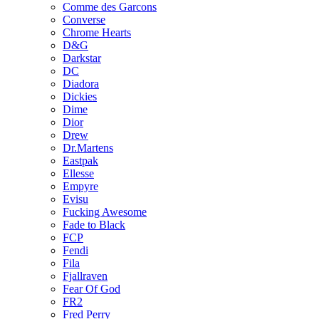
Comme des Garcons
Converse
Chrome Hearts
D&G
Darkstar
DC
Diadora
Dickies
Dime
Dior
Drew
Dr.Martens
Eastpak
Ellesse
Empyre
Evisu
Fucking Awesome
Fade to Black
FCP
Fendi
Fila
Fjallraven
Fear Of God
FR2
Fred Perry