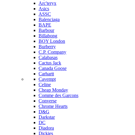
Arc'teryx
Asics
ASSC
Balenciaga
BAPE
Barbour
Billabong
BOY London
Burberry
C.P. Company
Calabasas
Cactus Jack
Canada Goose
Carhartt
Cavempt
Celine
Cheap Monday
Comme des Garcons
Converse
Chrome Hearts
D&G
Darkstar
DC
Diadora
Dickies