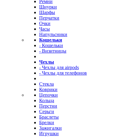
Ремни
Шнурки
Шарфы
Перчатки
Очки
Часы
Напульсники
Кошельки
- Кошельки
- Визитницы
Чехлы
- Чехлы для airpods
- Чехлы для телефонов
Стекла
Коврики
Цепочки
Кольца
Перстни
Серьги
Браслеты
Брелки
Зажигалки
Игрушки