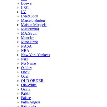
Loewe
LRG
LV
Lyle&Scott
Marcelo Burlon
Maison Margiela
Mastermind
MA.Strum
Moncler
Mind Error
NASA
NBA
New York Yankees
Nike
No Name
Oakley
Obey
Ocai
OLD ORDER
Off-White
Osiris
Pablo
Palace
Palm Angels
Patagonia