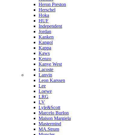
Heron Preston
Hersсhel
Hoka
HUF
Independent
Jordan
Kanken
Kangol
Kappa
Kaws
Kenzo
Kanye West
Lacoste
Lanvin
Leon Karssen
Lee
Loewe
LRG
LV
Lyle&Scott
Marcelo Burlon
Maison Margiela
Mastermind
MA.Strum
Moncler