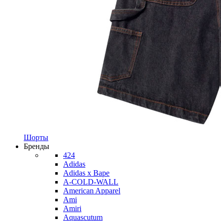
Шорты
Бренды
424
Adidas
Adidas x Bape
A-COLD-WALL
American Apparel
Ami
Amiri
Aquascutum