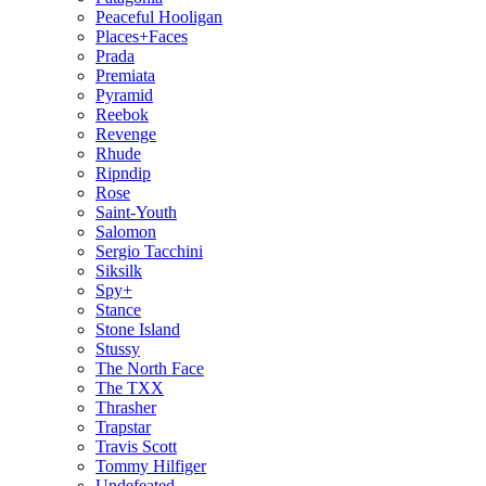
Peaceful Hooligan
Places+Faces
Prada
Premiata
Pyramid
Reebok
Revenge
Rhude
Ripndip
Rose
Saint-Youth
Salomon
Sergio Tacchini
Siksilk
Spy+
Stance
Stone Island
Stussy
The North Face
The TXX
Thrasher
Trapstar
Travis Scott
Tommy Hilfiger
Undefeated