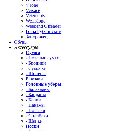
V'lone
Versace
Vetements
We11done
Weekend Offender
Гоша Рубчинский
Запорожец
Обувь
Аксессуары
Сумки
- Поясные сумки
- Броники
- Сумочки
- Шоперы
Рюкзаки
Головные уборы
- Балаклавы
- Банданы
- Кепки
- Панамы
- Повязки
- Снепбеки
- Шапки
Носки