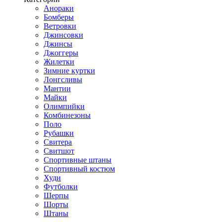
Анораки
Бомберы
Ветровки
Джинсовки
Джинсы
Джоггеры
Жилетки
Зимние куртки
Лонгсливы
Мантии
Майки
Олимпийки
Комбинезоны
Поло
Рубашки
Свитера
Свитшот
Спортивные штаны
Спортивный костюм
Худи
Футболки
Шерпы
Шорты
Штаны