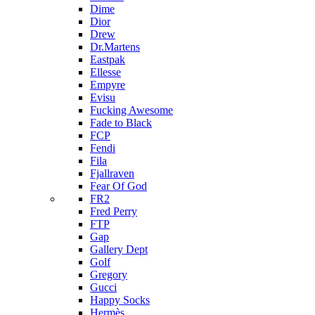
Dime
Dior
Drew
Dr.Martens
Eastpak
Ellesse
Empyre
Evisu
Fucking Awesome
Fade to Black
FCP
Fendi
Fila
Fjallraven
Fear Of God
FR2
Fred Perry
FTP
Gap
Gallery Dept
Golf
Gregory
Gucci
Happy Socks
Hermès