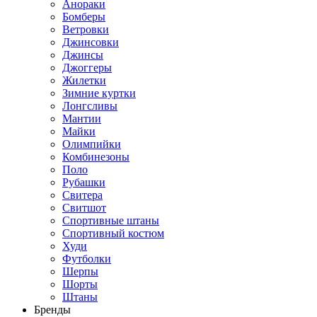
Анораки
Бомберы
Ветровки
Джинсовки
Джинсы
Джоггеры
Жилетки
Зимние куртки
Лонгсливы
Мантии
Майки
Олимпийки
Комбинезоны
Поло
Рубашки
Свитера
Свитшот
Спортивные штаны
Спортивный костюм
Худи
Футболки
Шерпы
Шорты
Штаны
Бренды