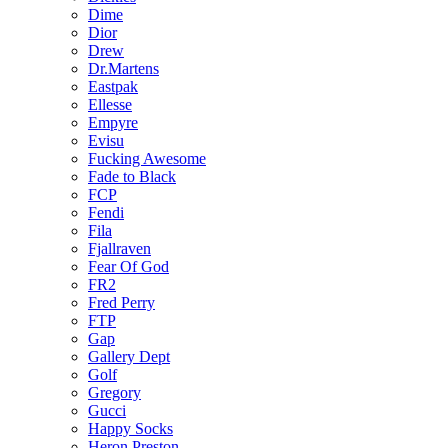
Dime
Dior
Drew
Dr.Martens
Eastpak
Ellesse
Empyre
Evisu
Fucking Awesome
Fade to Black
FCP
Fendi
Fila
Fjallraven
Fear Of God
FR2
Fred Perry
FTP
Gap
Gallery Dept
Golf
Gregory
Gucci
Happy Socks
Heron Preston