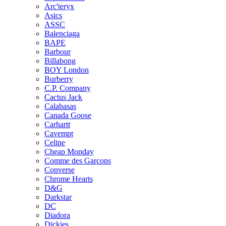
Arc'teryx
Asics
ASSC
Balenciaga
BAPE
Barbour
Billabong
BOY London
Burberry
C.P. Company
Cactus Jack
Calabasas
Canada Goose
Carhartt
Cavempt
Celine
Cheap Monday
Comme des Garcons
Converse
Chrome Hearts
D&G
Darkstar
DC
Diadora
Dickies