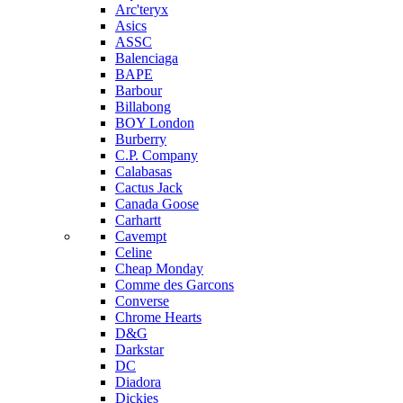
Arc'teryx
Asics
ASSC
Balenciaga
BAPE
Barbour
Billabong
BOY London
Burberry
C.P. Company
Calabasas
Cactus Jack
Canada Goose
Carhartt
Cavempt
Celine
Cheap Monday
Comme des Garcons
Converse
Chrome Hearts
D&G
Darkstar
DC
Diadora
Dickies