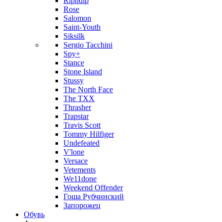
Ripndip
Rose
Salomon
Saint-Youth
Siksilk
Sergio Tacchini
Spy+
Stance
Stone Island
Stussy
The North Face
The TXX
Thrasher
Trapstar
Travis Scott
Tommy Hilfiger
Undefeated
V'lone
Versace
Vetements
We11done
Weekend Offender
Гоша Рубчинский
Запорожец
Обувь