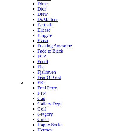
Dime
Dior
Drew
Dr.Martens
Eastpak
Ellesse
Empyre
Evisu
Fucking Awesome
Fade to Black
FCP
Fendi
Fila
Fjallraven
Fear Of God
FR2
Fred Perry
FTP
Gap
Gallery Dept
Golf
Gregory
Gucci
Happy Socks
Hermès