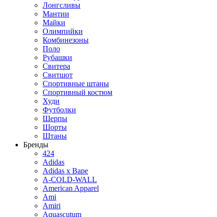
Лонгсливы
Мантии
Майки
Олимпийки
Комбинезоны
Поло
Рубашки
Свитера
Свитшот
Спортивные штаны
Спортивный костюм
Худи
Футболки
Шерпы
Шорты
Штаны
Бренды
424
Adidas
Adidas x Bape
A-COLD-WALL
American Apparel
Ami
Amiri
Aquascutum