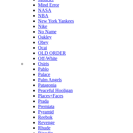
Mind Error
NASA
NBA
New York Yankees
Nike
No Name
Oakley
Obey
Ocai
OLD ORDER
Off-White
Osiris
Pablo
Palace
Palm Angels
Patagonia
Peaceful Hooligan
Places+Faces
Prada
Premiata
Pyramid
Reebok
Revenge
Rhude