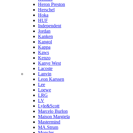
Heron Preston
Hersсhel
Hoka
HUF
Independent
Jordan
Kanken
Kangol
Kappa
Kaws
Kenzo
Kanye West
Lacoste
Lanvin
Leon Karssen
Lee
Loewe
LRG
LV
Lyle&Scott
Marcelo Burlon
Maison Margiela
Mastermind
MA.Strum
Moncler