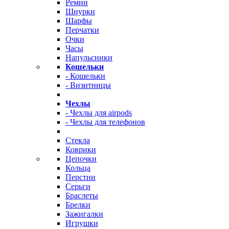
Ремни
Шнурки
Шарфы
Перчатки
Очки
Часы
Напульсники
Кошельки
- Кошельки
- Визитницы
Чехлы
- Чехлы для airpods
- Чехлы для телефонов
Стекла
Коврики
Цепочки
Кольца
Перстни
Серьги
Браслеты
Брелки
Зажигалки
Игрушки