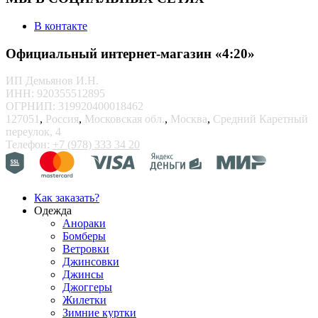
В контакте
Официальный интернет-магазин «4:20»
ИП Демьянов И.Н.
ИНН: 920355512895
ОГРНИП: 319920400018462
127051
,
Россия
,
Московская обл.
,
Москва
,
Средний Каретный
переулок, 4
Телефон:
+7 (978) 333 34 20
Как заказать?
Одежда
Анораки
Бомберы
Ветровки
Джинсовки
Джинсы
Джоггеры
Жилетки
Зимние куртки