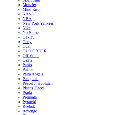
MA.Strum
Moncler
Mind Error
NASA
NBA
New York Yankees
Nike
No Name
Oakley
Obey
Ocai
OLD ORDER
Off-White
Osiris
Pablo
Palace
Palm Angels
Patagonia
Peaceful Hooligan
Places+Faces
Prada
Premiata
Pyramid
Reebok
Revenge