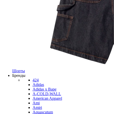
Шорты
Бренды
424
Adidas
Adidas x Bape
A-COLD-WALL
American Apparel
Ami
Amiri
Aquascutum