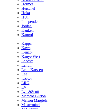
Hermès
Hersсhel
Hoka
HUF
Independent
Jordan
Kanken
Kangol
Kappa
Kaws
Kenzo
Kanye West
Lacoste
Lanvin
Leon Karssen
Lee
Loewe
LRG
LV
Lyle&Scott
Marcelo Burlon
Maison Margiela
Mastermind