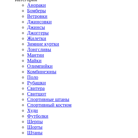
Анораки
Бомберы
Ветровки
Джинсовки
Джинсы
Джоггеры
Жилетки
Зимние куртки
Лонгсливы
Мантии
Майки
Олимпийки
Комбинезоны
Поло
Рубашки
Свитера
Свитшот
Спортивные штаны
Спортивный костюм
Худи
Футболки
Шерпы
Шорты
Штаны