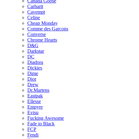
Canada Goose
Carhartt
Cavempt
Celine
Cheap Monday
Comme des Garcons
Converse
Chrome Hearts
D&G
Darkstar
DC
Diadora
Dickies
Dime
Dior
Drew
Dr.Martens
Eastpak
Ellesse
Empyre
Evisu
Fucking Awesome
Fade to Black
FCP
Fendi