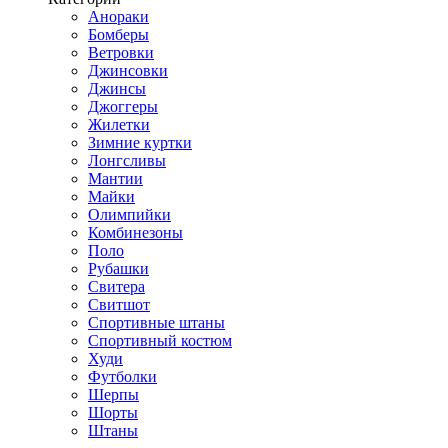
Анораки
Бомберы
Ветровки
Джинсовки
Джинсы
Джоггеры
Жилетки
Зимние куртки
Лонгсливы
Мантии
Майки
Олимпийки
Комбинезоны
Поло
Рубашки
Свитера
Свитшот
Спортивные штаны
Спортивный костюм
Худи
Футболки
Шерпы
Шорты
Штаны