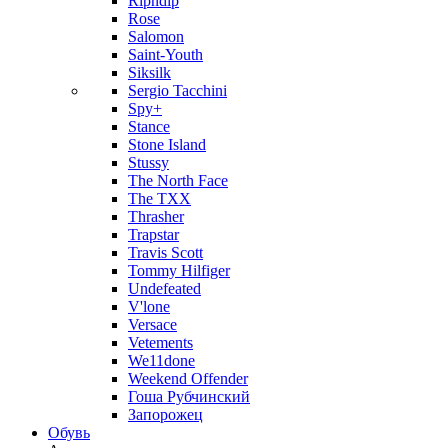
Ripndip
Rose
Salomon
Saint-Youth
Siksilk
Sergio Tacchini
Spy+
Stance
Stone Island
Stussy
The North Face
The TXX
Thrasher
Trapstar
Travis Scott
Tommy Hilfiger
Undefeated
V'lone
Versace
Vetements
We11done
Weekend Offender
Гоша Рубчинский
Запорожец
Обувь