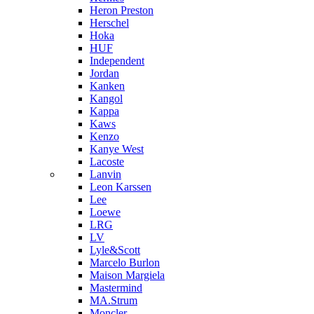
Heron Preston
Hersсhel
Hoka
HUF
Independent
Jordan
Kanken
Kangol
Kappa
Kaws
Kenzo
Kanye West
Lacoste
Lanvin
Leon Karssen
Lee
Loewe
LRG
LV
Lyle&Scott
Marcelo Burlon
Maison Margiela
Mastermind
MA.Strum
Moncler