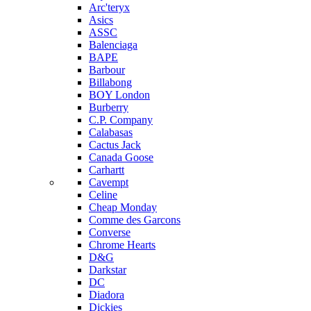
Arc'teryx
Asics
ASSC
Balenciaga
BAPE
Barbour
Billabong
BOY London
Burberry
C.P. Company
Calabasas
Cactus Jack
Canada Goose
Carhartt
Cavempt
Celine
Cheap Monday
Comme des Garcons
Converse
Chrome Hearts
D&G
Darkstar
DC
Diadora
Dickies