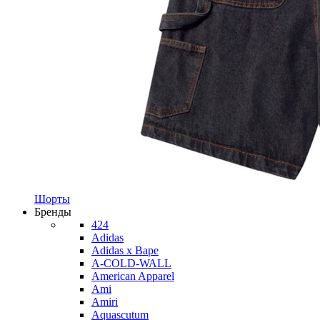
Шорты
Бренды
424
Adidas
Adidas x Bape
A-COLD-WALL
American Apparel
Ami
Amiri
Aquascutum