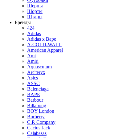
Футболки
Шерпы
Шорты
Штаны
Бренды
424
Adidas
Adidas x Bape
A-COLD-WALL
American Apparel
Ami
Amiri
Aquascutum
Arc'teryx
Asics
ASSC
Balenciaga
BAPE
Barbour
Billabong
BOY London
Burberry
C.P. Company
Cactus Jack
Calabasas