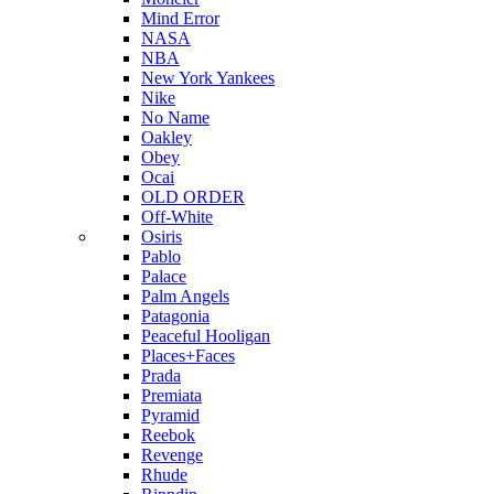
Mind Error
NASA
NBA
New York Yankees
Nike
No Name
Oakley
Obey
Ocai
OLD ORDER
Off-White
Osiris
Pablo
Palace
Palm Angels
Patagonia
Peaceful Hooligan
Places+Faces
Prada
Premiata
Pyramid
Reebok
Revenge
Rhude