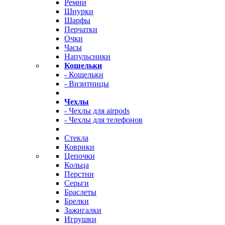
Ремни
Шнурки
Шарфы
Перчатки
Очки
Часы
Напульсники
Кошельки
- Кошельки
- Визитницы
Чехлы
- Чехлы для airpods
- Чехлы для телефонов
Стекла
Коврики
Цепочки
Кольца
Перстни
Серьги
Браслеты
Брелки
Зажигалки
Игрушки