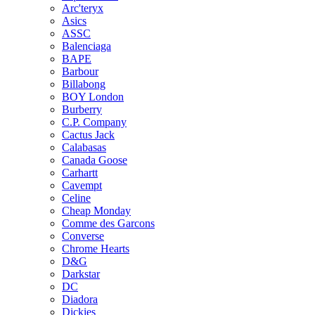
Arc'teryx
Asics
ASSC
Balenciaga
BAPE
Barbour
Billabong
BOY London
Burberry
C.P. Company
Cactus Jack
Calabasas
Canada Goose
Carhartt
Cavempt
Celine
Cheap Monday
Comme des Garcons
Converse
Chrome Hearts
D&G
Darkstar
DC
Diadora
Dickies