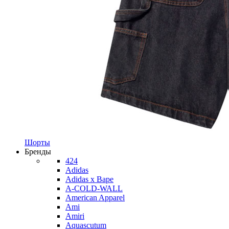
Шорты
Бренды
424
Adidas
Adidas x Bape
A-COLD-WALL
American Apparel
Ami
Amiri
Aquascutum