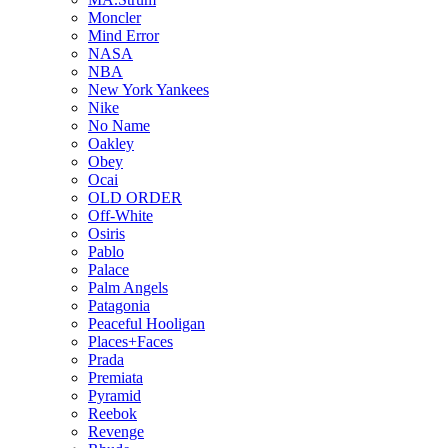
Moncler
Mind Error
NASA
NBA
New York Yankees
Nike
No Name
Oakley
Obey
Ocai
OLD ORDER
Off-White
Osiris
Pablo
Palace
Palm Angels
Patagonia
Peaceful Hooligan
Places+Faces
Prada
Premiata
Pyramid
Reebok
Revenge