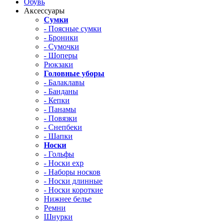
Обувь
Аксессуары
Сумки
- Поясные сумки
- Броники
- Сумочки
- Шоперы
Рюкзаки
Головные уборы
- Балаклавы
- Банданы
- Кепки
- Панамы
- Повязки
- Снепбеки
- Шапки
Носки
- Гольфы
- Носки exp
- Наборы носков
- Носки длинные
- Носки короткие
Нижнее белье
Ремни
Шнурки