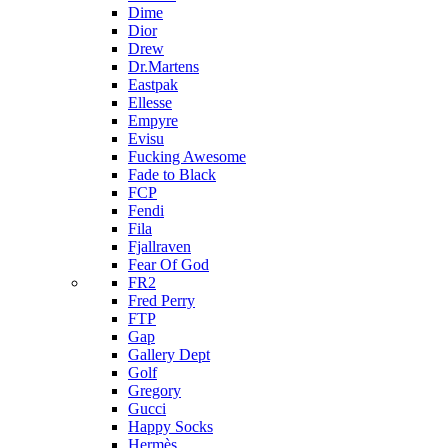
Dime
Dior
Drew
Dr.Martens
Eastpak
Ellesse
Empyre
Evisu
Fucking Awesome
Fade to Black
FCP
Fendi
Fila
Fjallraven
Fear Of God
FR2
Fred Perry
FTP
Gap
Gallery Dept
Golf
Gregory
Gucci
Happy Socks
Hermès