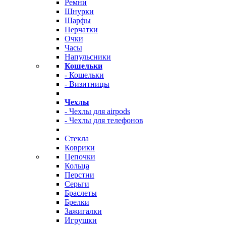
Ремни
Шнурки
Шарфы
Перчатки
Очки
Часы
Напульсники
Кошельки
- Кошельки
- Визитницы
Чехлы
- Чехлы для airpods
- Чехлы для телефонов
Стекла
Коврики
Цепочки
Кольца
Перстни
Серьги
Браслеты
Брелки
Зажигалки
Игрушки