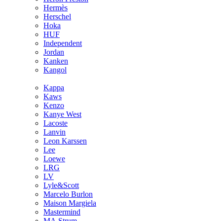
Hermès
Hersсhel
Hoka
HUF
Independent
Jordan
Kanken
Kangol
Kappa
Kaws
Kenzo
Kanye West
Lacoste
Lanvin
Leon Karssen
Lee
Loewe
LRG
LV
Lyle&Scott
Marcelo Burlon
Maison Margiela
Mastermind
MA.Strum