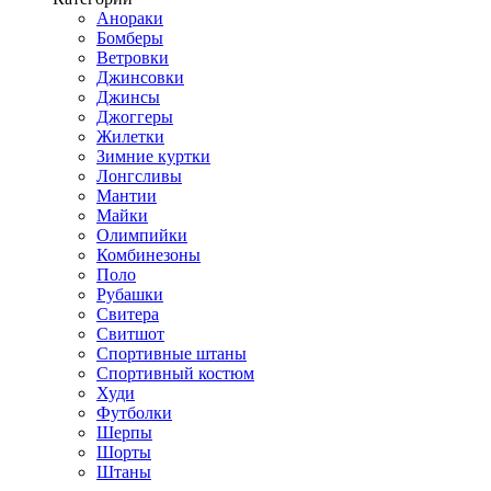
Анораки
Бомберы
Ветровки
Джинсовки
Джинсы
Джоггеры
Жилетки
Зимние куртки
Лонгсливы
Мантии
Майки
Олимпийки
Комбинезоны
Поло
Рубашки
Свитера
Свитшот
Спортивные штаны
Спортивный костюм
Худи
Футболки
Шерпы
Шорты
Штаны