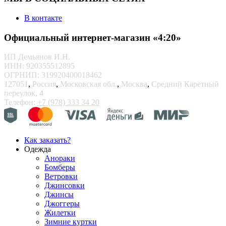
В контакте
Официальный интернет-магазин «4:20»
ИП Демьянов И.Н.
ИНН: 920355512895
ОГРНИП: 319920400018462
127051
,
Россия
,
Московская обл.
,
Москва
,
Средний Каретный
переулок, 4
Телефон:
+7 (978) 333 34 20
Как заказать?
Одежда
Анораки
Бомберы
Ветровки
Джинсовки
Джинсы
Джоггеры
Жилетки
Зимние куртки