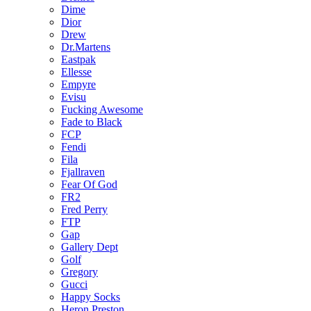
Dime
Dior
Drew
Dr.Martens
Eastpak
Ellesse
Empyre
Evisu
Fucking Awesome
Fade to Black
FCP
Fendi
Fila
Fjallraven
Fear Of God
FR2
Fred Perry
FTP
Gap
Gallery Dept
Golf
Gregory
Gucci
Happy Socks
Heron Preston