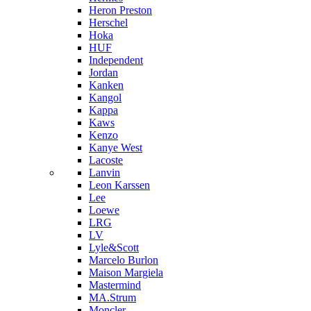
Heron Preston
Hersсhel
Hoka
HUF
Independent
Jordan
Kanken
Kangol
Kappa
Kaws
Kenzo
Kanye West
Lacoste
Lanvin
Leon Karssen
Lee
Loewe
LRG
LV
Lyle&Scott
Marcelo Burlon
Maison Margiela
Mastermind
MA.Strum
Moncler