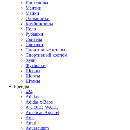
Лонгсливы
Мантии
Майки
Олимпийки
Комбинезоны
Поло
Рубашки
Свитера
Свитшот
Спортивные штаны
Спортивный костюм
Худи
Футболки
Шерпы
Шорты
Штаны
Бренды
424
Adidas
Adidas x Bape
A-COLD-WALL
American Apparel
Ami
Amiri
Aquascutum