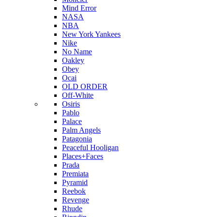
Mind Error
NASA
NBA
New York Yankees
Nike
No Name
Oakley
Obey
Ocai
OLD ORDER
Off-White
Osiris
Pablo
Palace
Palm Angels
Patagonia
Peaceful Hooligan
Places+Faces
Prada
Premiata
Pyramid
Reebok
Revenge
Rhude