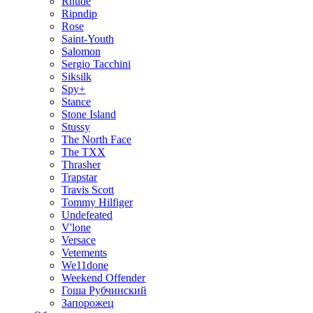
Rhude
Ripndip
Rose
Saint-Youth
Salomon
Sergio Tacchini
Siksilk
Spy+
Stance
Stone Island
Stussy
The North Face
The TXX
Thrasher
Trapstar
Travis Scott
Tommy Hilfiger
Undefeated
V'lone
Versace
Vetements
We11done
Weekend Offender
Гоша Рубчинский
Запорожец