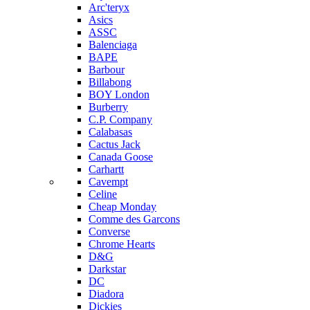
Arc'teryx
Asics
ASSC
Balenciaga
BAPE
Barbour
Billabong
BOY London
Burberry
C.P. Company
Calabasas
Cactus Jack
Canada Goose
Carhartt
Cavempt
Celine
Cheap Monday
Comme des Garcons
Converse
Chrome Hearts
D&G
Darkstar
DC
Diadora
Dickies