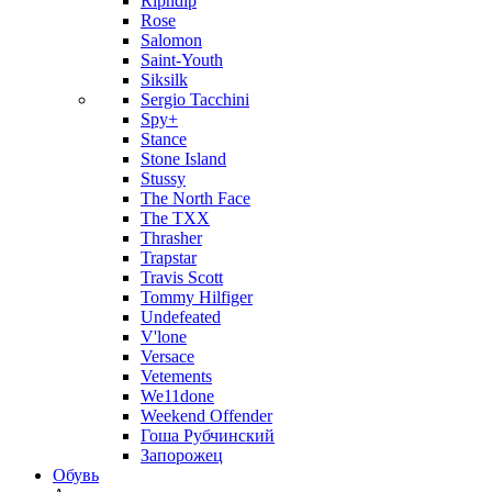
Ripndip
Rose
Salomon
Saint-Youth
Siksilk
Sergio Tacchini
Spy+
Stance
Stone Island
Stussy
The North Face
The TXX
Thrasher
Trapstar
Travis Scott
Tommy Hilfiger
Undefeated
V'lone
Versace
Vetements
We11done
Weekend Offender
Гоша Рубчинский
Запорожец
Обувь