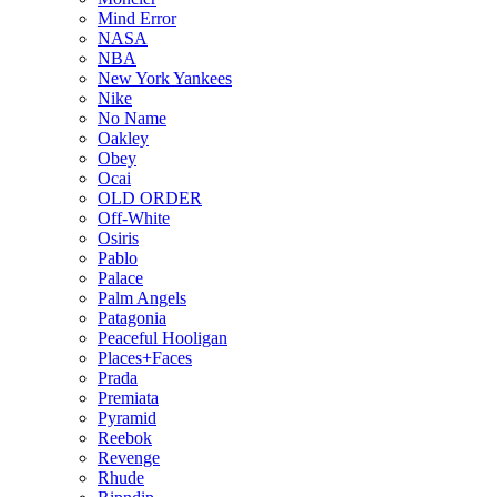
Mind Error
NASA
NBA
New York Yankees
Nike
No Name
Oakley
Obey
Ocai
OLD ORDER
Off-White
Osiris
Pablo
Palace
Palm Angels
Patagonia
Peaceful Hooligan
Places+Faces
Prada
Premiata
Pyramid
Reebok
Revenge
Rhude