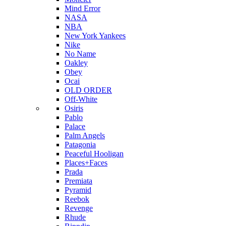
Mind Error
NASA
NBA
New York Yankees
Nike
No Name
Oakley
Obey
Ocai
OLD ORDER
Off-White
Osiris
Pablo
Palace
Palm Angels
Patagonia
Peaceful Hooligan
Places+Faces
Prada
Premiata
Pyramid
Reebok
Revenge
Rhude