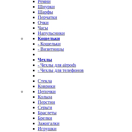
Ремни
Шнурки
Шарфы
Перчатки
Очки
Часы
Напульсники
Кошельки
- Кошельки
- Визитницы
Чехлы
- Чехлы для airpods
- Чехлы для телефонов
Стекла
Коврики
Цепочки
Кольца
Перстни
Серьги
Браслеты
Брелки
Зажигалки
Игрушки