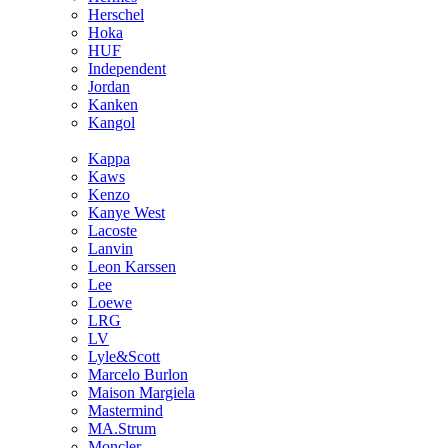
Hersсhel
Hoka
HUF
Independent
Jordan
Kanken
Kangol
Kappa
Kaws
Kenzo
Kanye West
Lacoste
Lanvin
Leon Karssen
Lee
Loewe
LRG
LV
Lyle&Scott
Marcelo Burlon
Maison Margiela
Mastermind
MA.Strum
Moncler