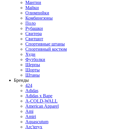
Мантии
Майки
Олимпийки
Комбинезоны
Поло
Рубашки
Свитера
Свитшот
Спортивные штаны
Спортивный костюм
Худи
Футболки
Шерпы
Шорты
Штаны
Бренды
424
Adidas
Adidas x Bape
A-COLD-WALL
American Apparel
Ami
Amiri
Aquascutum
Arc'teryx