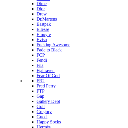
Dime
Dior
Drew
Dr.Martens
Eastpak
Ellesse
Empyre
Evisu
Fucking Awesome
Fade to Black
FCP
Fendi
Fila
Fjallraven
Fear Of God
FR2
Fred Perry
FTP
Gap
Gallery Dept
Golf
Gregory
Gucci
Happy Socks
Hermès