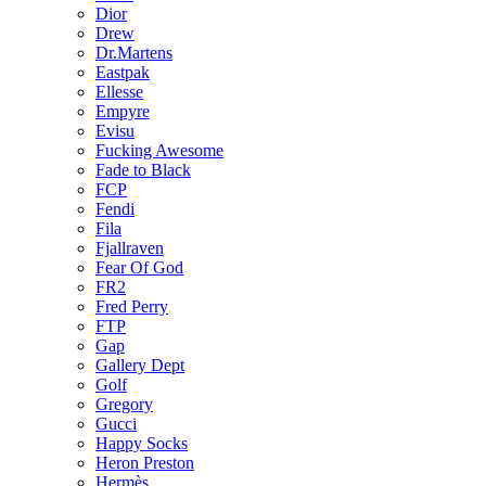
Dior
Drew
Dr.Martens
Eastpak
Ellesse
Empyre
Evisu
Fucking Awesome
Fade to Black
FCP
Fendi
Fila
Fjallraven
Fear Of God
FR2
Fred Perry
FTP
Gap
Gallery Dept
Golf
Gregory
Gucci
Happy Socks
Heron Preston
Hermès