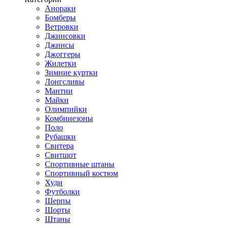
Анораки
Бомберы
Ветровки
Джинсовки
Джинсы
Джоггеры
Жилетки
Зимние куртки
Лонгсливы
Мантии
Майки
Олимпийки
Комбинезоны
Поло
Рубашки
Свитера
Свитшот
Спортивные штаны
Спортивный костюм
Худи
Футболки
Шерпы
Шорты
Штаны