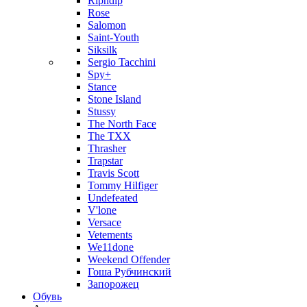
Ripndip
Rose
Salomon
Saint-Youth
Siksilk
Sergio Tacchini
Spy+
Stance
Stone Island
Stussy
The North Face
The TXX
Thrasher
Trapstar
Travis Scott
Tommy Hilfiger
Undefeated
V'lone
Versace
Vetements
We11done
Weekend Offender
Гоша Рубчинский
Запорожец
Обувь