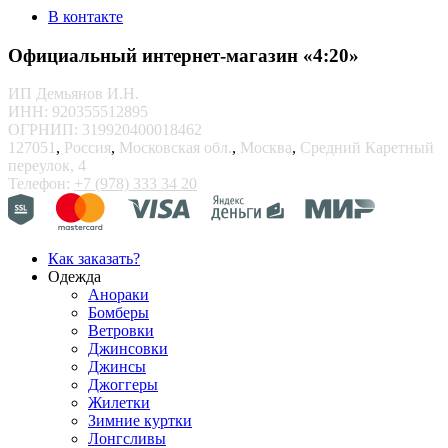
В контакте
Официальный интернет-магазин «4:20»
ИП Демьянов И.Н.
ИНН: 920355512895
ОГРНИП: 319920400018462
127051
,
Россия
,
Московская обл.
,
Москва
,
Средний Каретный
переулок, 4
Телефон:
+7 (978) 333 34 20
Как заказать?
Одежда
Анораки
Бомберы
Ветровки
Джинсовки
Джинсы
Джоггеры
Жилетки
Зимние куртки
Лонгсливы