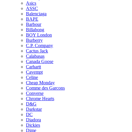
Asics
ASSC
Balenciaga
BAPE
Barbour
Billabong
BOY London
Burberry
C.P. Company
Cactus Jack
Calabasas
Canada Goose
Carhartt
Cavempt
Celine
Cheap Monday
Comme des Garcons
Converse
Chrome Hearts
D&G
Darkstar
DC
Diadora
Dickies
Dime