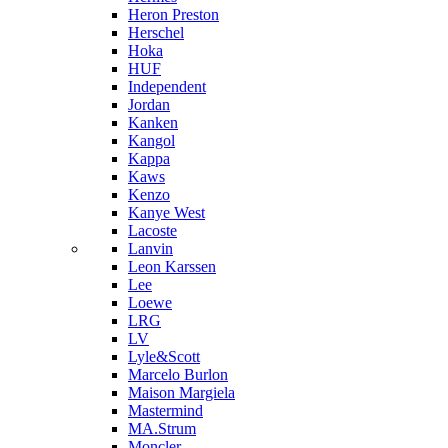
Heron Preston
Hersсhel
Hoka
HUF
Independent
Jordan
Kanken
Kangol
Kappa
Kaws
Kenzo
Kanye West
Lacoste
Lanvin
Leon Karssen
Lee
Loewe
LRG
LV
Lyle&Scott
Marcelo Burlon
Maison Margiela
Mastermind
MA.Strum
Moncler