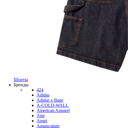
Шорты
Бренды
424
Adidas
Adidas x Bape
A-COLD-WALL
American Apparel
Ami
Amiri
Aquascutum