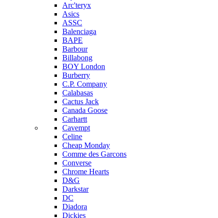
Arc'teryx
Asics
ASSC
Balenciaga
BAPE
Barbour
Billabong
BOY London
Burberry
C.P. Company
Calabasas
Cactus Jack
Canada Goose
Carhartt
Cavempt
Celine
Cheap Monday
Comme des Garcons
Converse
Chrome Hearts
D&G
Darkstar
DC
Diadora
Dickies