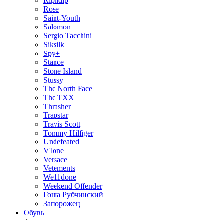
Ripndip
Rose
Saint-Youth
Salomon
Sergio Tacchini
Siksilk
Spy+
Stance
Stone Island
Stussy
The North Face
The TXX
Thrasher
Trapstar
Travis Scott
Tommy Hilfiger
Undefeated
V'lone
Versace
Vetements
We11done
Weekend Offender
Гоша Рубчинский
Запорожец
Обувь