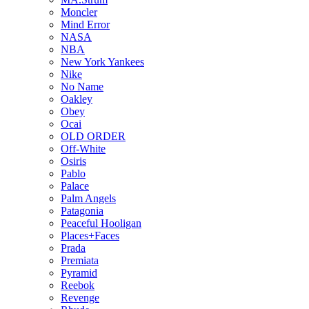
Moncler
Mind Error
NASA
NBA
New York Yankees
Nike
No Name
Oakley
Obey
Ocai
OLD ORDER
Off-White
Osiris
Pablo
Palace
Palm Angels
Patagonia
Peaceful Hooligan
Places+Faces
Prada
Premiata
Pyramid
Reebok
Revenge