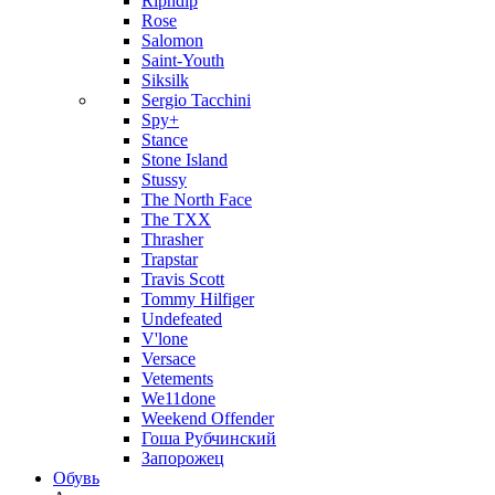
Ripndip
Rose
Salomon
Saint-Youth
Siksilk
Sergio Tacchini
Spy+
Stance
Stone Island
Stussy
The North Face
The TXX
Thrasher
Trapstar
Travis Scott
Tommy Hilfiger
Undefeated
V'lone
Versace
Vetements
We11done
Weekend Offender
Гоша Рубчинский
Запорожец
Обувь