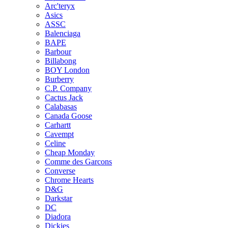
Arc'teryx
Asics
ASSC
Balenciaga
BAPE
Barbour
Billabong
BOY London
Burberry
C.P. Company
Cactus Jack
Calabasas
Canada Goose
Carhartt
Cavempt
Celine
Cheap Monday
Comme des Garcons
Converse
Chrome Hearts
D&G
Darkstar
DC
Diadora
Dickies