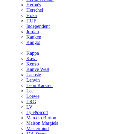
Hermès
Hersсhel
Hoka
HUF
Independent
Jordan
Kanken
Kangol
Kappa
Kaws
Kenzo
Kanye West
Lacoste
Lanvin
Leon Karssen
Lee
Loewe
LRG
LV
Lyle&Scott
Marcelo Burlon
Maison Margiela
Mastermind
MA.Strum