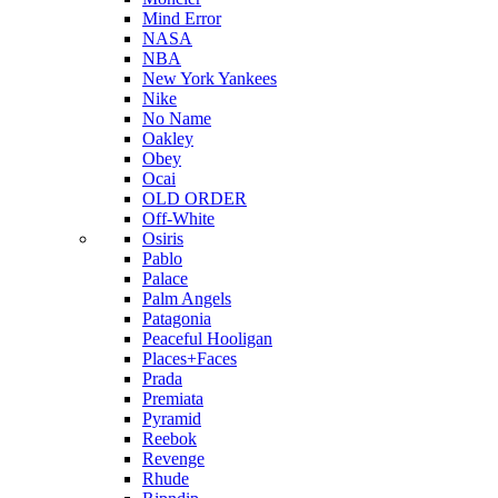
Mind Error
NASA
NBA
New York Yankees
Nike
No Name
Oakley
Obey
Ocai
OLD ORDER
Off-White
Osiris
Pablo
Palace
Palm Angels
Patagonia
Peaceful Hooligan
Places+Faces
Prada
Premiata
Pyramid
Reebok
Revenge
Rhude