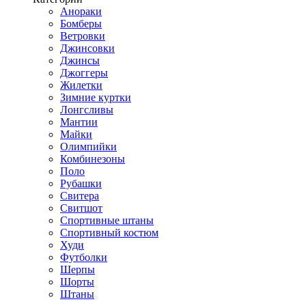
Анораки
Бомберы
Ветровки
Джинсовки
Джинсы
Джоггеры
Жилетки
Зимние куртки
Лонгсливы
Мантии
Майки
Олимпийки
Комбинезоны
Поло
Рубашки
Свитера
Свитшот
Спортивные штаны
Спортивный костюм
Худи
Футболки
Шерпы
Шорты
Штаны