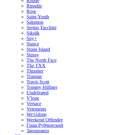
Rhude
Ripndip
Rose
Saint-Youth
Salomon
Sergio Tacchini
Siksilk
Spy+
Stance
Stone Island
Stussy
The North Face
The TXX
Thrasher
Trapstar
Travis Scott
Tommy Hilfiger
Undefeated
V'lone
Versace
Vetements
We11done
Weekend Offender
Гоша Рубчинский
Запорожец