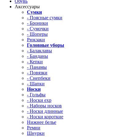
Обувь
Аксессуары
Сумки
- Поясные сумки
- Броники
- Сумочки
- Шоперы
Рюкзаки
Головные уборы
- Балаклавы
- Банданы
- Кепки
- Панамы
- Повязки
- Снепбеки
- Шапки
Носки
- Гольфы
- Носки exp
- Наборы носков
- Носки длинные
- Носки короткие
Нижнее белье
Ремни
Шнурки