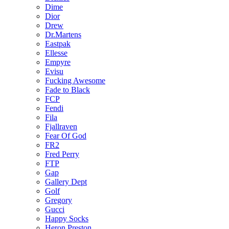
Dime
Dior
Drew
Dr.Martens
Eastpak
Ellesse
Empyre
Evisu
Fucking Awesome
Fade to Black
FCP
Fendi
Fila
Fjallraven
Fear Of God
FR2
Fred Perry
FTP
Gap
Gallery Dept
Golf
Gregory
Gucci
Happy Socks
Heron Preston