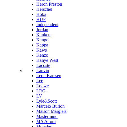
Heron Preston
Hersсhel
Hoka
HUF
Independent
Jordan
Kanken
Kangol
Kappa
Kaws
Kenzo
Kanye West
Lacoste
Lanvin
Leon Karssen
Lee
Loewe
LRG
LV
Lyle&Scott
Marcelo Burlon
Maison Margiela
Mastermind
MA.Strum
Moncler