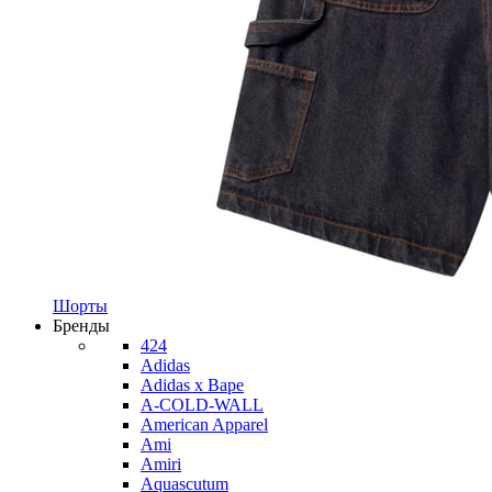
Шорты
Бренды
424
Adidas
Adidas x Bape
A-COLD-WALL
American Apparel
Ami
Amiri
Aquascutum