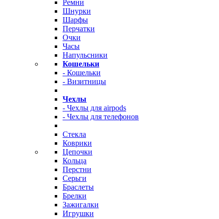
Ремни
Шнурки
Шарфы
Перчатки
Очки
Часы
Напульсники
Кошельки
- Кошельки
- Визитницы
Чехлы
- Чехлы для airpods
- Чехлы для телефонов
Стекла
Коврики
Цепочки
Кольца
Перстни
Серьги
Браслеты
Брелки
Зажигалки
Игрушки