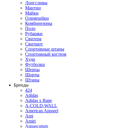
Лонгсливы
Мантии
Майки
Олимпийки
Комбинезоны
Поло
Рубашки
Свитера
Свитшот
Спортивные штаны
Спортивный костюм
Худи
Футболки
Шерпы
Шорты
Штаны
Бренды
424
Adidas
Adidas x Bape
A-COLD-WALL
American Apparel
Ami
Amiri
Aquascutum