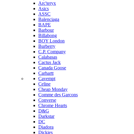
Arc'teryx
Asics
ASSC
Balenciaga
BAPE
Barbour
Billabong
BOY London
Burberry
C.P. Company
Calabasas
Cactus Jack
Canada Goose
Carhartt
Cavempt
Celine
Cheap Monday
Comme des Garcons
Converse
Chrome Hearts
D&G
Darkstar
DC
Diadora
Dickies