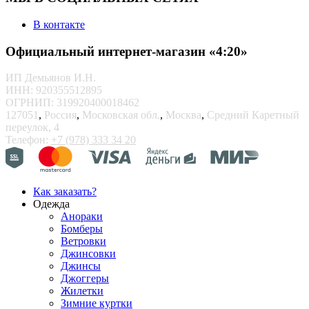
В контакте
Официальный интернет-магазин «4:20»
ИП Демьянов И.Н.
ИНН: 920355512895
ОГРНИП: 319920400018462
127051
,
Россия
,
Московская обл.
,
Москва
,
Средний Каретный
переулок, 4
Телефон:
+7 (978) 333 34 20
Как заказать?
Одежда
Анораки
Бомберы
Ветровки
Джинсовки
Джинсы
Джоггеры
Жилетки
Зимние куртки