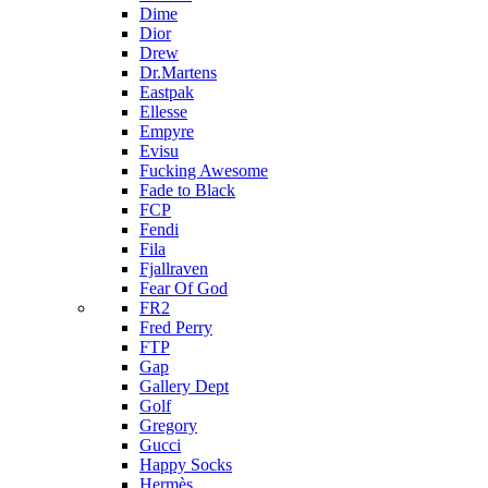
Dime
Dior
Drew
Dr.Martens
Eastpak
Ellesse
Empyre
Evisu
Fucking Awesome
Fade to Black
FCP
Fendi
Fila
Fjallraven
Fear Of God
FR2
Fred Perry
FTP
Gap
Gallery Dept
Golf
Gregory
Gucci
Happy Socks
Hermès