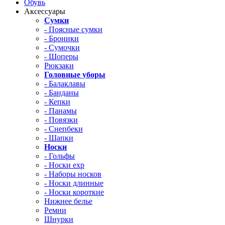
Обувь
Аксессуары
Сумки
- Поясные сумки
- Броники
- Сумочки
- Шоперы
Рюкзаки
Головные уборы
- Балаклавы
- Банданы
- Кепки
- Панамы
- Повязки
- Снепбеки
- Шапки
Носки
- Гольфы
- Носки exp
- Наборы носков
- Носки длинные
- Носки короткие
Нижнее белье
Ремни
Шнурки