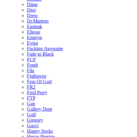
Dime
Dior
Drew
Dr.Martens
Eastpak
Ellesse
Empyre
Evisu
Fucking Awesome
Fade to Black
FCP
Fendi
Fila
Fjallraven
Fear Of God
FR2
Fred Perry
FTP
Gap
Gallery Dept
Golf
Gregory
Gucci
Happy Socks
Heron Preston