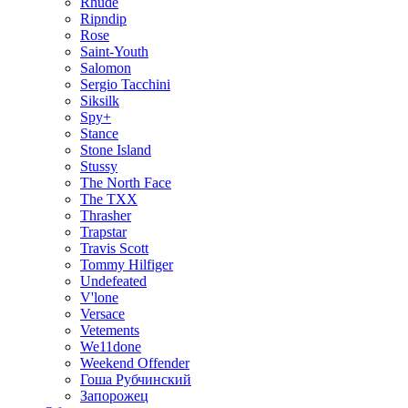
Rhude
Ripndip
Rose
Saint-Youth
Salomon
Sergio Tacchini
Siksilk
Spy+
Stance
Stone Island
Stussy
The North Face
The TXX
Thrasher
Trapstar
Travis Scott
Tommy Hilfiger
Undefeated
V'lone
Versace
Vetements
We11done
Weekend Offender
Гоша Рубчинский
Запорожец