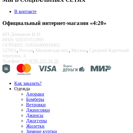
В контакте
Официальный интернет-магазин «4:20»
ИП Демьянов И.Н.
ИНН: 920355512895
ОГРНИП: 319920400018462
127051
,
Россия
,
Московская обл.
,
Москва
,
Средний Каретный
переулок, 4
Телефон:
+7 (978) 333 34 20
Как заказать?
Одежда
Анораки
Бомберы
Ветровки
Джинсовки
Джинсы
Джоггеры
Жилетки
Зимние куртки