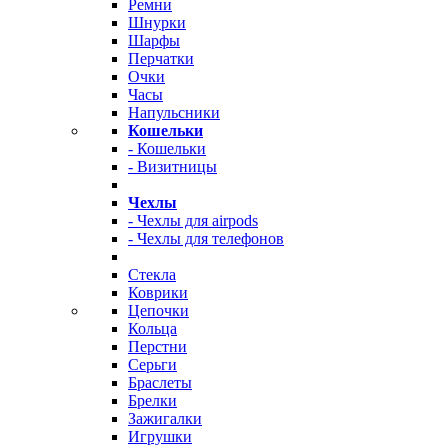
Ремни
Шнурки
Шарфы
Перчатки
Очки
Часы
Напульсники
Кошельки
- Кошельки
- Визитницы
Чехлы
- Чехлы для airpods
- Чехлы для телефонов
Стекла
Коврики
Цепочки
Кольца
Перстни
Серьги
Браслеты
Брелки
Зажигалки
Игрушки