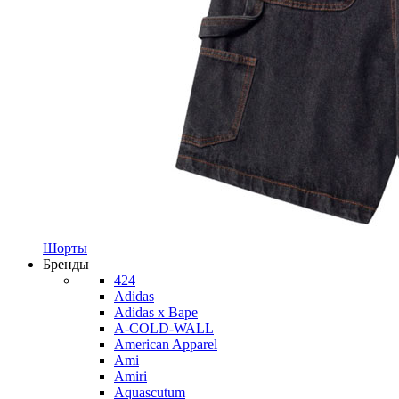
Шорты
Бренды
424
Adidas
Adidas x Bape
A-COLD-WALL
American Apparel
Ami
Amiri
Aquascutum