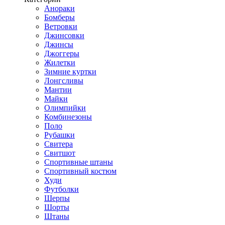
Анораки
Бомберы
Ветровки
Джинсовки
Джинсы
Джоггеры
Жилетки
Зимние куртки
Лонгсливы
Мантии
Майки
Олимпийки
Комбинезоны
Поло
Рубашки
Свитера
Свитшот
Спортивные штаны
Спортивный костюм
Худи
Футболки
Шерпы
Шорты
Штаны