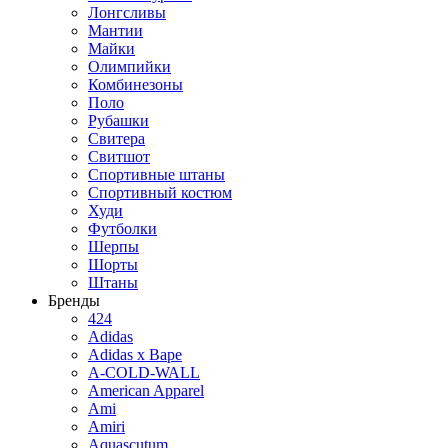
Лонгсливы
Мантии
Майки
Олимпийки
Комбинезоны
Поло
Рубашки
Свитера
Свитшот
Спортивные штаны
Спортивный костюм
Худи
Футболки
Шерпы
Шорты
Штаны
Бренды
424
Adidas
Adidas x Bape
A-COLD-WALL
American Apparel
Ami
Amiri
Aquascutum