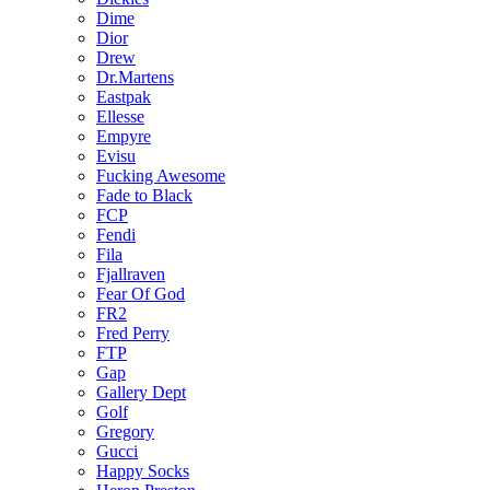
Dime
Dior
Drew
Dr.Martens
Eastpak
Ellesse
Empyre
Evisu
Fucking Awesome
Fade to Black
FCP
Fendi
Fila
Fjallraven
Fear Of God
FR2
Fred Perry
FTP
Gap
Gallery Dept
Golf
Gregory
Gucci
Happy Socks