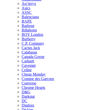
Arc'teryx
Asics
ASSC
Balenciaga
BAPE
Barbour
Billabong
BOY London
Burberry
C.P. Company
Cactus Jack
Calabasas
Canada Goose
Carhartt
Cavempt
Celine
Cheap Monday
Comme des Garcons
Converse
Chrome Hearts
D&G
Darkstar
DC
Diadora
Dickies