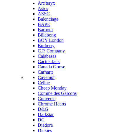
Arc'teryx
Asics
ASSC
Balenciaga
BAPE
Barbour
Billabong
BOY London
Burberry
C.P. Company
Calabasas
Cactus Jack
Canada Goose
Carhartt
Cavempt
Celine
Cheap Monday
Comme des Garcons
Converse
Chrome Hearts
D&G
Darkstar
DC
Diadora
Dickies