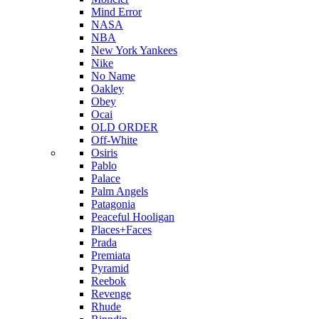
Mind Error
NASA
NBA
New York Yankees
Nike
No Name
Oakley
Obey
Ocai
OLD ORDER
Off-White
Osiris
Pablo
Palace
Palm Angels
Patagonia
Peaceful Hooligan
Places+Faces
Prada
Premiata
Pyramid
Reebok
Revenge
Rhude