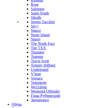
Ripndip
Rose
Salomon
Saint-Youth
Siksilk
Sergio Tacchini
Spy+
Stance
Stone Island
Stussy
The North Face
The TXX
Thrasher
Trapstar
Travis Scott
Tommy Hilfiger
Undefeated
V'lone
Versace
Vetements
We11done
Weekend Offender
Гоша Рубчинский
Запорожец
Обувь