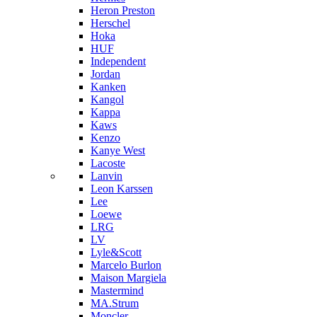
Heron Preston
Hersсhel
Hoka
HUF
Independent
Jordan
Kanken
Kangol
Kappa
Kaws
Kenzo
Kanye West
Lacoste
Lanvin
Leon Karssen
Lee
Loewe
LRG
LV
Lyle&Scott
Marcelo Burlon
Maison Margiela
Mastermind
MA.Strum
Moncler