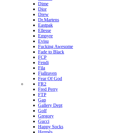
Dime
Dior
Drew
Dr.Martens
Eastpak
Ellesse
Empyre
Evisu
Fucking Awesome
Fade to Black
FCP
Fendi
Fila
Fjallraven
Fear Of God
FR2
Fred Perry
FTP
Gap
Gallery Dept
Golf
Gregory
Gucci
Happy Socks
Hermès