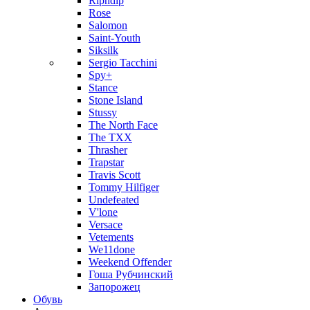
Ripndip
Rose
Salomon
Saint-Youth
Siksilk
Sergio Tacchini
Spy+
Stance
Stone Island
Stussy
The North Face
The TXX
Thrasher
Trapstar
Travis Scott
Tommy Hilfiger
Undefeated
V'lone
Versace
Vetements
We11done
Weekend Offender
Гоша Рубчинский
Запорожец
Обувь