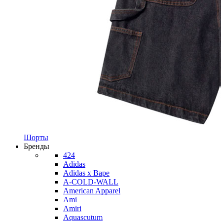
Шорты
Бренды
424
Adidas
Adidas x Bape
A-COLD-WALL
American Apparel
Ami
Amiri
Aquascutum