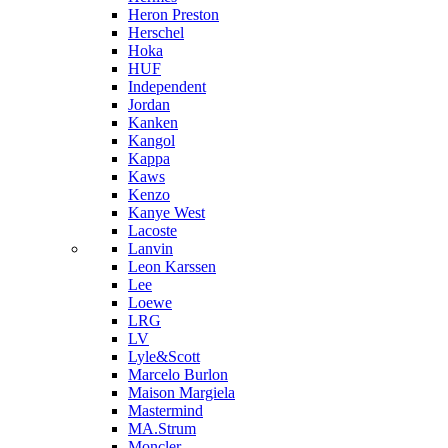
Heron Preston
Hersсhel
Hoka
HUF
Independent
Jordan
Kanken
Kangol
Kappa
Kaws
Kenzo
Kanye West
Lacoste
Lanvin
Leon Karssen
Lee
Loewe
LRG
LV
Lyle&Scott
Marcelo Burlon
Maison Margiela
Mastermind
MA.Strum
Moncler