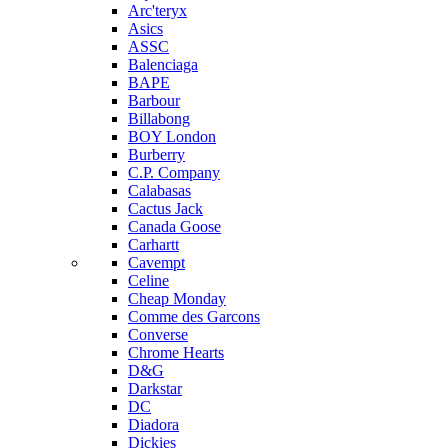
Arc'teryx
Asics
ASSC
Balenciaga
BAPE
Barbour
Billabong
BOY London
Burberry
C.P. Company
Calabasas
Cactus Jack
Canada Goose
Carhartt
Cavempt
Celine
Cheap Monday
Comme des Garcons
Converse
Chrome Hearts
D&G
Darkstar
DC
Diadora
Dickies