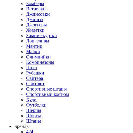
Бомберы
Ветровки
Джинсовки
Джинсы
Джоггеры
Жилетки
Зимние куртки
Лонгсливы
Мантии
Майки
Олимпийки
Комбинезоны
Поло
Рубашки
Свитера
Свитшот
Спортивные штаны
Спортивный костюм
Худи
Футболки
Шерпы
Шорты
Штаны
Бренды
424