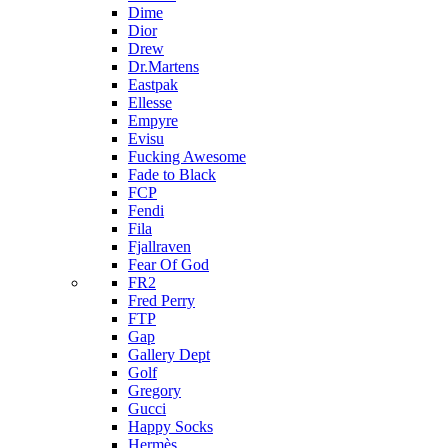
Dime
Dior
Drew
Dr.Martens
Eastpak
Ellesse
Empyre
Evisu
Fucking Awesome
Fade to Black
FCP
Fendi
Fila
Fjallraven
Fear Of God
FR2
Fred Perry
FTP
Gap
Gallery Dept
Golf
Gregory
Gucci
Happy Socks
Hermès