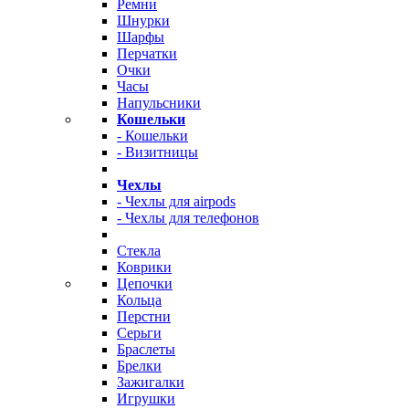
Ремни
Шнурки
Шарфы
Перчатки
Очки
Часы
Напульсники
Кошельки
- Кошельки
- Визитницы
Чехлы
- Чехлы для airpods
- Чехлы для телефонов
Стекла
Коврики
Цепочки
Кольца
Перстни
Серьги
Браслеты
Брелки
Зажигалки
Игрушки