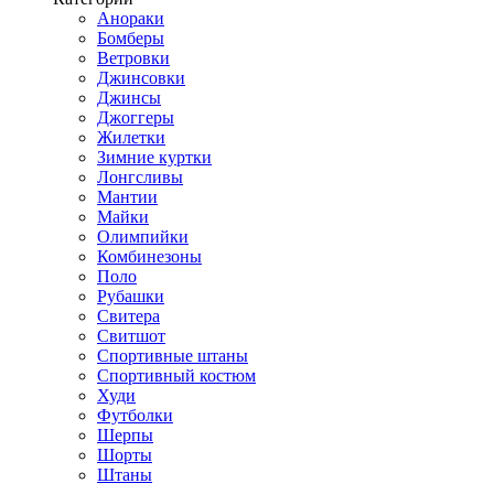
Анораки
Бомберы
Ветровки
Джинсовки
Джинсы
Джоггеры
Жилетки
Зимние куртки
Лонгсливы
Мантии
Майки
Олимпийки
Комбинезоны
Поло
Рубашки
Свитера
Свитшот
Спортивные штаны
Спортивный костюм
Худи
Футболки
Шерпы
Шорты
Штаны