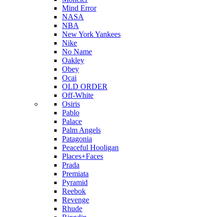
Mind Error
NASA
NBA
New York Yankees
Nike
No Name
Oakley
Obey
Ocai
OLD ORDER
Off-White
Osiris
Pablo
Palace
Palm Angels
Patagonia
Peaceful Hooligan
Places+Faces
Prada
Premiata
Pyramid
Reebok
Revenge
Rhude