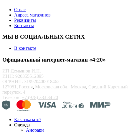
О нас
Адреса магазинов
Реквизиты
Контакты
МЫ В СОЦИАЛЬНЫХ СЕТЯХ
В контакте
Официальный интернет-магазин «4:20»
ИП Демьянов И.Н.
ИНН: 920355512895
ОГРНИП: 319920400018462
127051
,
Россия
,
Московская обл.
,
Москва
,
Средний Каретный
переулок, 4
Телефон:
+7 (978) 333 34 20
Как заказать?
Одежда
Анораки