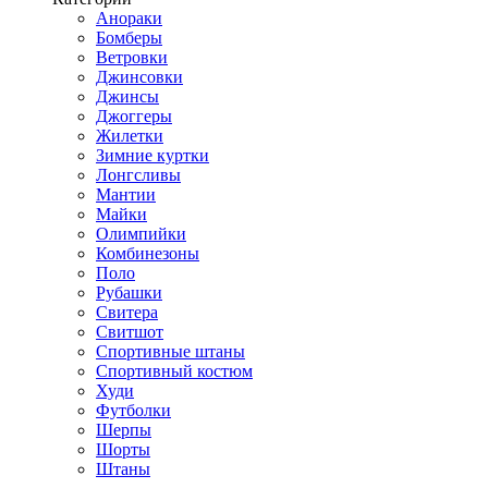
Анораки
Бомберы
Ветровки
Джинсовки
Джинсы
Джоггеры
Жилетки
Зимние куртки
Лонгсливы
Мантии
Майки
Олимпийки
Комбинезоны
Поло
Рубашки
Свитера
Свитшот
Спортивные штаны
Спортивный костюм
Худи
Футболки
Шерпы
Шорты
Штаны