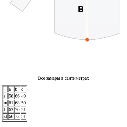
Все замеры в сантиметрах
a
b
c
s
58
66
49
m
61
68
50
l
63
70
51
xl
66
72
51