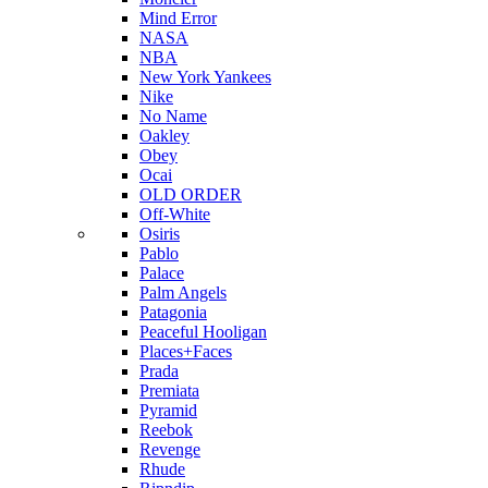
Mind Error
NASA
NBA
New York Yankees
Nike
No Name
Oakley
Obey
Ocai
OLD ORDER
Off-White
Osiris
Pablo
Palace
Palm Angels
Patagonia
Peaceful Hooligan
Places+Faces
Prada
Premiata
Pyramid
Reebok
Revenge
Rhude