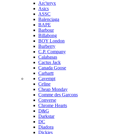
Arc'teryx
Asics
ASSC
Balenciaga
BAPE
Barbour
Billabong
BOY London
Burberry
C.P. Company
Calabasas
Cactus Jack
Canada Goose
Carhartt
Cavempt
Celine
Cheap Monday
Comme des Garcons
Converse
Chrome Hearts
D&G
Darkstar
DC
Diadora
Dickies