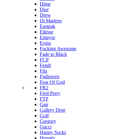
Dime
Dior
Drew
Dr.Martens
Eastpak
Ellesse
Empyre
Evisu
Fucking Awesome
Fade to Black
FCP
Fendi
Fila
Fjallraven
Fear Of God
FR2
Fred Perry
FTP
Gap
Gallery Dept
Golf
Gregory
Gucci
Happy Socks
Hermès