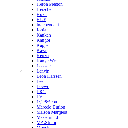
Heron Preston
Hersсhel
Hoka
HUF
Independent
Jordan
Kanken
Kangol
Kappa
Kaws
Kenzo
Kanye West
Lacoste
Lanvin
Leon Karssen
Lee
Loewe
LRG
LV
Lyle&Scott
Marcelo Burlon
Maison Margiela
Mastermind
MA.Strum
Moncler