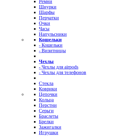
Ремни
Шнурки
Шарфы
Перчатки
Очки
Часы
Напульсники
Кошельки
- Кошельки
- Визитницы
Чехлы
- Чехлы для airpods
- Чехлы для телефонов
Стекла
Коврики
Цепочки
Кольца
Перстни
Серьги
Браслеты
Брелки
Зажигалки
Игрушки