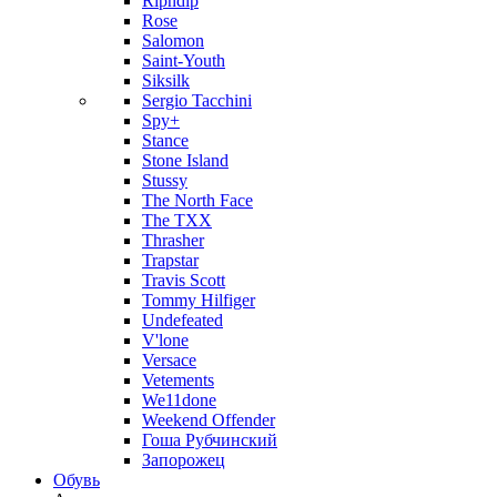
Ripndip
Rose
Salomon
Saint-Youth
Siksilk
Sergio Tacchini
Spy+
Stance
Stone Island
Stussy
The North Face
The TXX
Thrasher
Trapstar
Travis Scott
Tommy Hilfiger
Undefeated
V'lone
Versace
Vetements
We11done
Weekend Offender
Гоша Рубчинский
Запорожец
Обувь