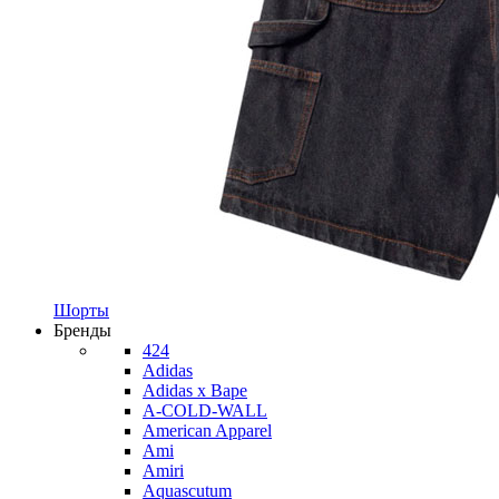
Шорты
Бренды
424
Adidas
Adidas x Bape
A-COLD-WALL
American Apparel
Ami
Amiri
Aquascutum