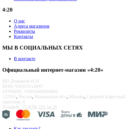
4:20
О нас
Адреса магазинов
Реквизиты
Контакты
МЫ В СОЦИАЛЬНЫХ СЕТЯХ
В контакте
Официальный интернет-магазин «4:20»
ИП Демьянов И.Н.
ИНН: 920355512895
ОГРНИП: 319920400018462
127051
,
Россия
,
Московская обл.
,
Москва
,
Средний Каретный
переулок, 4
Телефон:
+7 (978) 333 34 20
Как заказать?