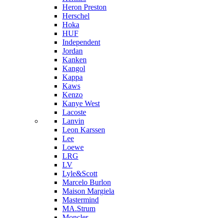
Heron Preston
Hersсhel
Hoka
HUF
Independent
Jordan
Kanken
Kangol
Kappa
Kaws
Kenzo
Kanye West
Lacoste
Lanvin
Leon Karssen
Lee
Loewe
LRG
LV
Lyle&Scott
Marcelo Burlon
Maison Margiela
Mastermind
MA.Strum
Moncler