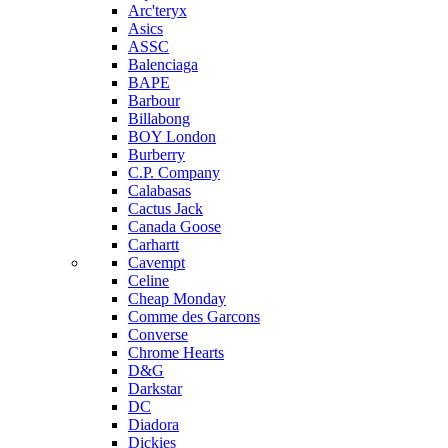
Arc'teryx
Asics
ASSC
Balenciaga
BAPE
Barbour
Billabong
BOY London
Burberry
C.P. Company
Calabasas
Cactus Jack
Canada Goose
Carhartt
Cavempt
Celine
Cheap Monday
Comme des Garcons
Converse
Chrome Hearts
D&G
Darkstar
DC
Diadora
Dickies