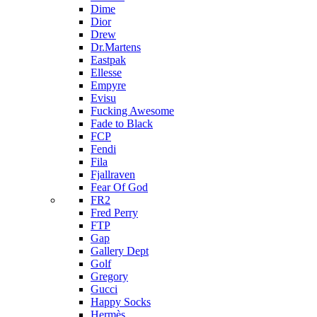
Dime
Dior
Drew
Dr.Martens
Eastpak
Ellesse
Empyre
Evisu
Fucking Awesome
Fade to Black
FCP
Fendi
Fila
Fjallraven
Fear Of God
FR2
Fred Perry
FTP
Gap
Gallery Dept
Golf
Gregory
Gucci
Happy Socks
Hermès