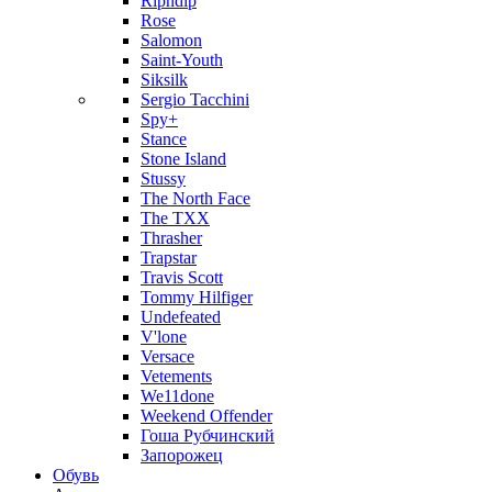
Ripndip
Rose
Salomon
Saint-Youth
Siksilk
Sergio Tacchini
Spy+
Stance
Stone Island
Stussy
The North Face
The TXX
Thrasher
Trapstar
Travis Scott
Tommy Hilfiger
Undefeated
V'lone
Versace
Vetements
We11done
Weekend Offender
Гоша Рубчинский
Запорожец
Обувь