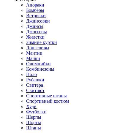
Анораки
Бомберы
Ветровки
Джинсовки
Джинсы
Джоггеры
Жилетки
Зимние куртки
Лонгсливы
Мантии
Майки
Олимпийки
Комбинезоны
Поло
Рубашки
Свитера
Свитшот
Спортивные штаны
Спортивный костюм
Худи
Футболки
Шерпы
Шорты
Штаны