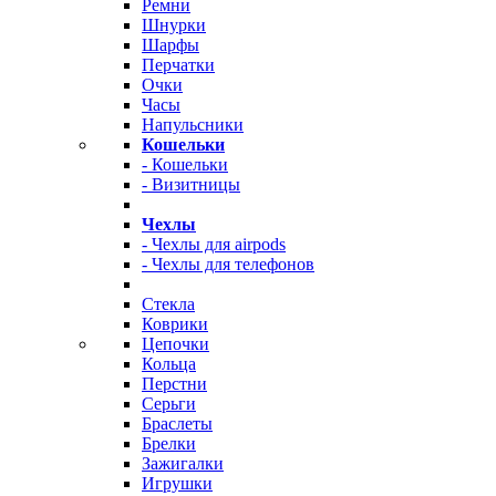
Ремни
Шнурки
Шарфы
Перчатки
Очки
Часы
Напульсники
Кошельки
- Кошельки
- Визитницы
Чехлы
- Чехлы для airpods
- Чехлы для телефонов
Стекла
Коврики
Цепочки
Кольца
Перстни
Серьги
Браслеты
Брелки
Зажигалки
Игрушки