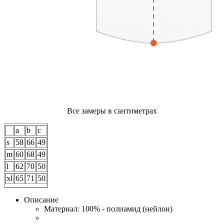
Все замеры в сантиметрах
a
b
c
s
58
66
49
m
60
68
49
l
62
70
50
xl
65
71
50
Описание
Материал: 100% - полиамид (нейлон)