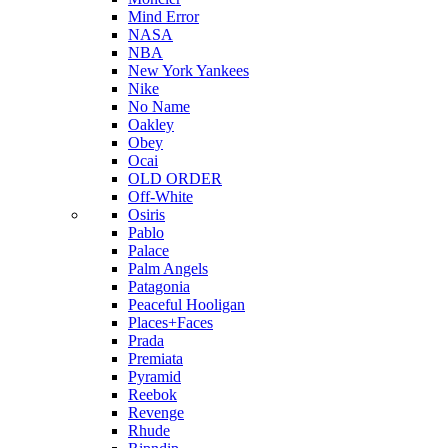
Mind Error
NASA
NBA
New York Yankees
Nike
No Name
Oakley
Obey
Ocai
OLD ORDER
Off-White
Osiris
Pablo
Palace
Palm Angels
Patagonia
Peaceful Hooligan
Places+Faces
Prada
Premiata
Pyramid
Reebok
Revenge
Rhude