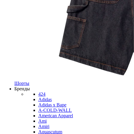
Шорты
Бренды
424
Adidas
Adidas x Bape
A-COLD-WALL
American Apparel
Ami
Amiri
Aquascutum