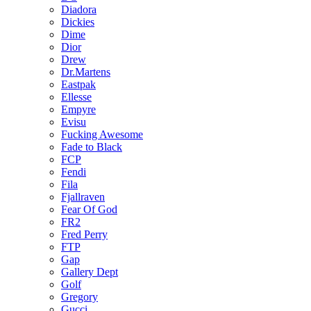
Diadora
Dickies
Dime
Dior
Drew
Dr.Martens
Eastpak
Ellesse
Empyre
Evisu
Fucking Awesome
Fade to Black
FCP
Fendi
Fila
Fjallraven
Fear Of God
FR2
Fred Perry
FTP
Gap
Gallery Dept
Golf
Gregory
Gucci