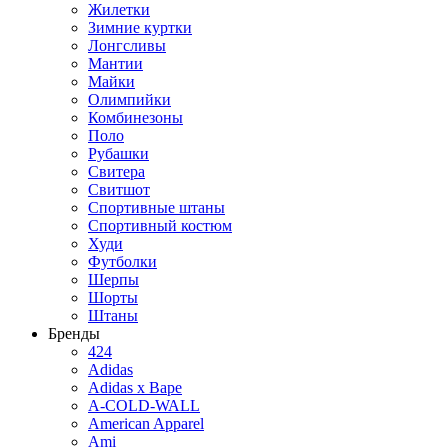
Жилетки
Зимние куртки
Лонгсливы
Мантии
Майки
Олимпийки
Комбинезоны
Поло
Рубашки
Свитера
Свитшот
Спортивные штаны
Спортивный костюм
Худи
Футболки
Шерпы
Шорты
Штаны
Бренды
424
Adidas
Adidas x Bape
A-COLD-WALL
American Apparel
Ami