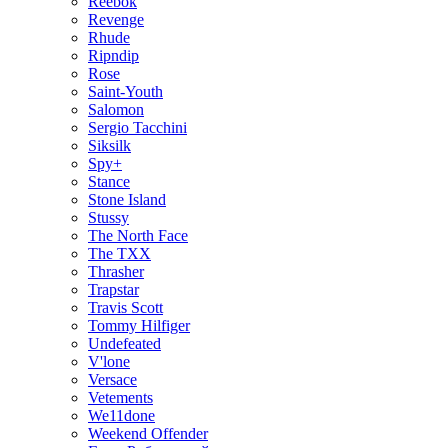
Reebok
Revenge
Rhude
Ripndip
Rose
Saint-Youth
Salomon
Sergio Tacchini
Siksilk
Spy+
Stance
Stone Island
Stussy
The North Face
The TXX
Thrasher
Trapstar
Travis Scott
Tommy Hilfiger
Undefeated
V'lone
Versace
Vetements
We11done
Weekend Offender