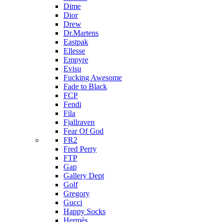
Dime
Dior
Drew
Dr.Martens
Eastpak
Ellesse
Empyre
Evisu
Fucking Awesome
Fade to Black
FCP
Fendi
Fila
Fjallraven
Fear Of God
FR2
Fred Perry
FTP
Gap
Gallery Dept
Golf
Gregory
Gucci
Happy Socks
Hermès