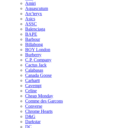
Amiri
Aquascutum
Arc'teryx
Asics
ASSC
Balenciaga
BAPE
Barbour
Billabong
BOY London
Burberry
C.P. Company
Cactus Jack
Calabasas
Canada Goose
Carhartt
Cavempt
Celine
Cheap Monday
Comme des Garcons
Converse
Chrome Hearts
D&G
Darkstar
DC