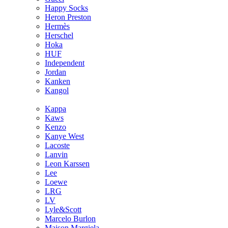
Happy Socks
Heron Preston
Hermès
Hersсhel
Hoka
HUF
Independent
Jordan
Kanken
Kangol
Kappa
Kaws
Kenzo
Kanye West
Lacoste
Lanvin
Leon Karssen
Lee
Loewe
LRG
LV
Lyle&Scott
Marcelo Burlon
Maison Margiela