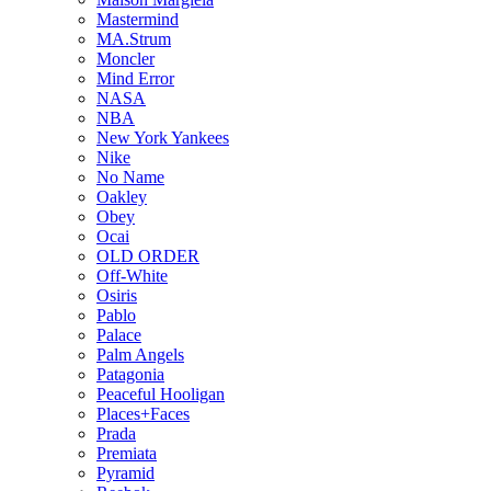
Mastermind
MA.Strum
Moncler
Mind Error
NASA
NBA
New York Yankees
Nike
No Name
Oakley
Obey
Ocai
OLD ORDER
Off-White
Osiris
Pablo
Palace
Palm Angels
Patagonia
Peaceful Hooligan
Places+Faces
Prada
Premiata
Pyramid