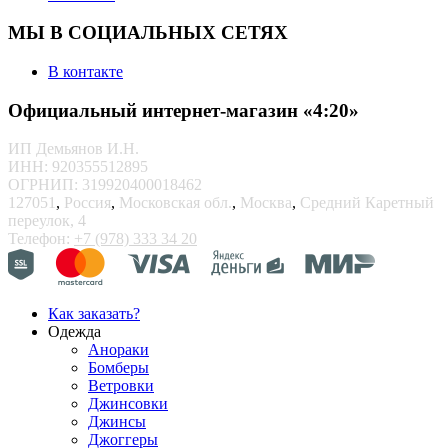
МЫ В СОЦИАЛЬНЫХ СЕТЯХ
В контакте
Официальный интернет-магазин «4:20»
ИП Демьянов И.Н.
ИНН: 920355512895
ОГРНИП: 319920400018462
127051
,
Россия
,
Московская обл.
,
Москва
,
Средний Каретный
переулок, 4
Телефон:
+7 (978) 333 34 20
Как заказать?
Одежда
Анораки
Бомберы
Ветровки
Джинсовки
Джинсы
Джоггеры