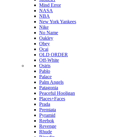
Mind Error
NASA
NBA
New York Yankees
Nike
No Name
Oakley
Obey
Ocai
OLD ORDER
Off-White
Osiris
Pablo
Palace
Palm Angels
Patagonia
Peaceful Hooligan
Places+Faces
Prada
Premiata
Pyramid
Reebok
Revenge
Rhude