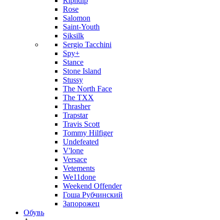
Ripndip
Rose
Salomon
Saint-Youth
Siksilk
Sergio Tacchini
Spy+
Stance
Stone Island
Stussy
The North Face
The TXX
Thrasher
Trapstar
Travis Scott
Tommy Hilfiger
Undefeated
V'lone
Versace
Vetements
We11done
Weekend Offender
Гоша Рубчинский
Запорожец
Обувь