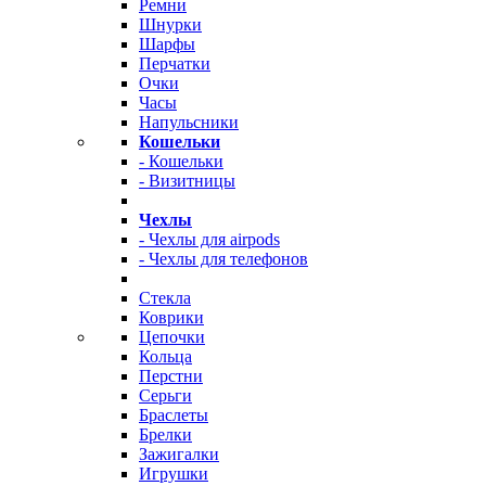
Ремни
Шнурки
Шарфы
Перчатки
Очки
Часы
Напульсники
Кошельки
- Кошельки
- Визитницы
Чехлы
- Чехлы для airpods
- Чехлы для телефонов
Стекла
Коврики
Цепочки
Кольца
Перстни
Серьги
Браслеты
Брелки
Зажигалки
Игрушки