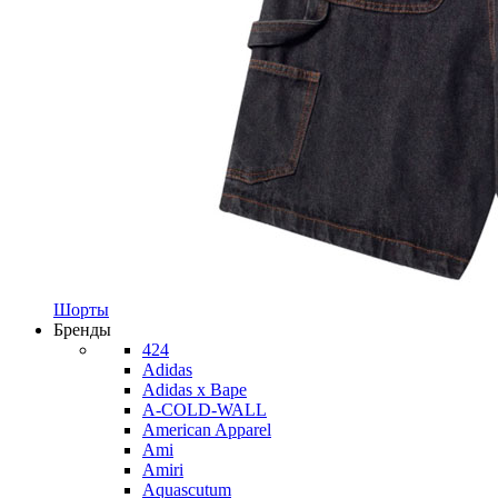
Шорты
Бренды
424
Adidas
Adidas x Bape
A-COLD-WALL
American Apparel
Ami
Amiri
Aquascutum