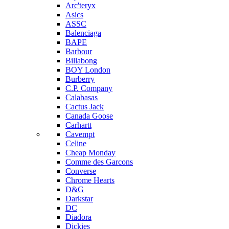
Arc'teryx
Asics
ASSC
Balenciaga
BAPE
Barbour
Billabong
BOY London
Burberry
C.P. Company
Calabasas
Cactus Jack
Canada Goose
Carhartt
Cavempt
Celine
Cheap Monday
Comme des Garcons
Converse
Chrome Hearts
D&G
Darkstar
DC
Diadora
Dickies