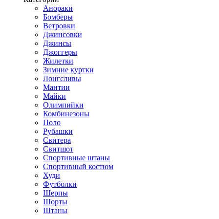
Анораки
Бомберы
Ветровки
Джинсовки
Джинсы
Джоггеры
Жилетки
Зимние куртки
Лонгсливы
Мантии
Майки
Олимпийки
Комбинезоны
Поло
Рубашки
Свитера
Свитшот
Спортивные штаны
Спортивный костюм
Худи
Футболки
Шерпы
Шорты
Штаны