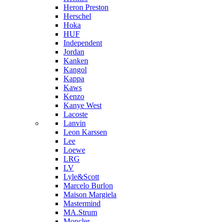
Heron Preston
Hersсhel
Hoka
HUF
Independent
Jordan
Kanken
Kangol
Kappa
Kaws
Kenzo
Kanye West
Lacoste
Lanvin
Leon Karssen
Lee
Loewe
LRG
LV
Lyle&Scott
Marcelo Burlon
Maison Margiela
Mastermind
MA.Strum
Moncler