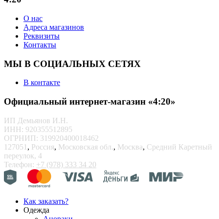
О нас
Адреса магазинов
Реквизиты
Контакты
МЫ В СОЦИАЛЬНЫХ СЕТЯХ
В контакте
Официальный интернет-магазин «4:20»
ИП Демьянов И.Н.
ИНН: 920355512895
ОГРНИП: 319920400018462
127051
,
Россия
,
Московская обл.
,
Москва
,
Средний Каретный
переулок, 4
Телефон:
+7 (978) 333 34 20
Как заказать?
Одежда
Анораки