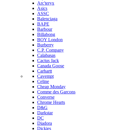
Arc'teryx
Asics
ASSC
Balenciaga
BAPE
Barbour
Billabong
BOY London
Burberry
C.P. Company
Calabasas
Cactus Jack
Canada Goose
Carhartt
Cavempt
Celine
Cheap Monday
Comme des Garcons
Converse
Chrome Hearts
D&G
Darkstar
DC
Diadora
Dickies