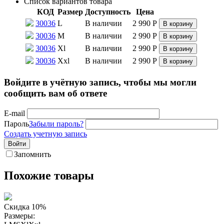
Список вариантов товара
КОД
Размер
Доступность
Цена
30036
L
В наличии
2 990
Р
В корзину
30036
M
В наличии
2 990
Р
В корзину
30036
Xl
В наличии
2 990
Р
В корзину
30036
Xxl
В наличии
2 990
Р
В корзину
Войдите в учётную запись, чтобы мы могли
сообщить вам об ответе
E-mail
Пароль
Забыли пароль?
Создать учетную запись
Войти
Запомнить
Похожие товары
Скидка 10%
Размеры: