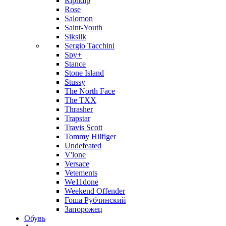
Ripndip
Rose
Salomon
Saint-Youth
Siksilk
Sergio Tacchini
Spy+
Stance
Stone Island
Stussy
The North Face
The TXX
Thrasher
Trapstar
Travis Scott
Tommy Hilfiger
Undefeated
V'lone
Versace
Vetements
We11done
Weekend Offender
Гоша Рубчинский
Запорожец
Обувь