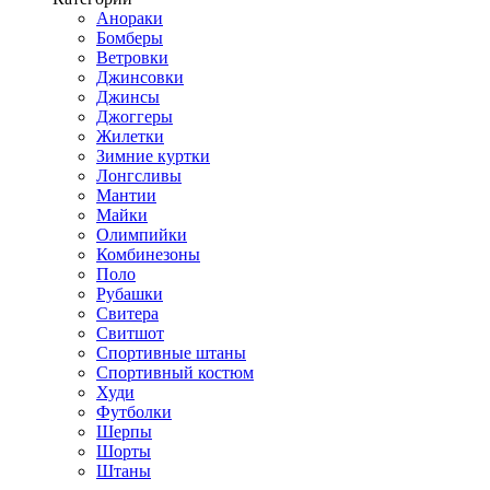
Анораки
Бомберы
Ветровки
Джинсовки
Джинсы
Джоггеры
Жилетки
Зимние куртки
Лонгсливы
Мантии
Майки
Олимпийки
Комбинезоны
Поло
Рубашки
Свитера
Свитшот
Спортивные штаны
Спортивный костюм
Худи
Футболки
Шерпы
Шорты
Штаны