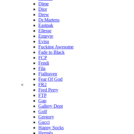
Dime
Dior
Drew
Dr.Martens
Eastpak
Ellesse
Empyre
Evisu
Fucking Awesome
Fade to Black
FCP
Fendi
Fila
Fjallraven
Fear Of God
FR2
Fred Perry
FTP
Gap
Gallery Dept
Golf
Gregory
Gucci
Happy Socks
Hermès