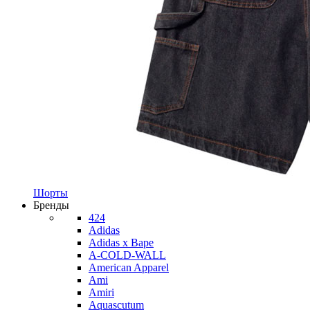
Шорты
Бренды
424
Adidas
Adidas x Bape
A-COLD-WALL
American Apparel
Ami
Amiri
Aquascutum