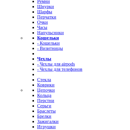
Ремни
Шнурки
Шарфы
Перчатки
Очки
Часы
Напульсники
Кошельки
- Кошельки
- Визитницы
Чехлы
- Чехлы для airpods
- Чехлы для телефонов
Стекла
Коврики
Цепочки
Кольца
Перстни
Серьги
Браслеты
Брелки
Зажигалки
Игрушки