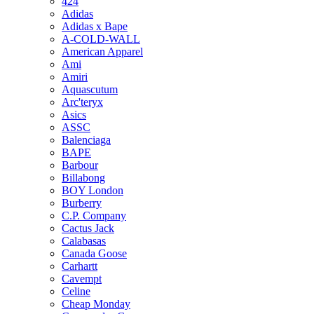
424
Adidas
Adidas x Bape
A-COLD-WALL
American Apparel
Ami
Amiri
Aquascutum
Arc'teryx
Asics
ASSC
Balenciaga
BAPE
Barbour
Billabong
BOY London
Burberry
C.P. Company
Cactus Jack
Calabasas
Canada Goose
Carhartt
Cavempt
Celine
Cheap Monday