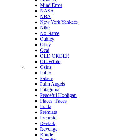
Mind Error
NASA
NBA
New York Yankees
Nike
No Name
Oakley
Obey
Ocai
OLD ORDER
Off-White
Osiris
Pablo
Palace
Palm Angels
Patagonia
Peaceful Hooligan
Places+Faces
Prada
Premiata
Pyramid
Reebok
Revenge
Rhude