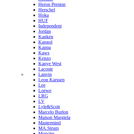
Heron Preston
Hersсhel
Hoka
HUF
Independent
Jordan
Kanken
Kangol
Kappa
Kaws
Kenzo
Kanye West
Lacoste
Lanvin
Leon Karssen
Lee
Loewe
LRG
LV
Lyle&Scott
Marcelo Burlon
Maison Margiela
Mastermind
MA.Strum
Moncler