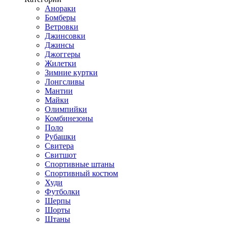
Анораки
Бомберы
Ветровки
Джинсовки
Джинсы
Джоггеры
Жилетки
Зимние куртки
Лонгсливы
Мантии
Майки
Олимпийки
Комбинезоны
Поло
Рубашки
Свитера
Свитшот
Спортивные штаны
Спортивный костюм
Худи
Футболки
Шерпы
Шорты
Штаны