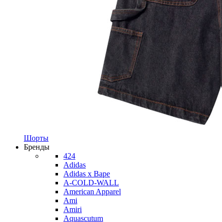
Шорты
Бренды
424
Adidas
Adidas x Bape
A-COLD-WALL
American Apparel
Ami
Amiri
Aquascutum