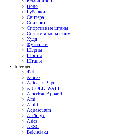
Комбинезоны
Поло
Рубашки
Свитера
Свитшот
Спортивные штаны
Спортивный костюм
Худи
Футболки
Шерпы
Шорты
Штаны
Бренды
424
Adidas
Adidas x Bape
A-COLD-WALL
American Apparel
Ami
Amiri
Aquascutum
Arc'teryx
Asics
ASSC
Balenciaga