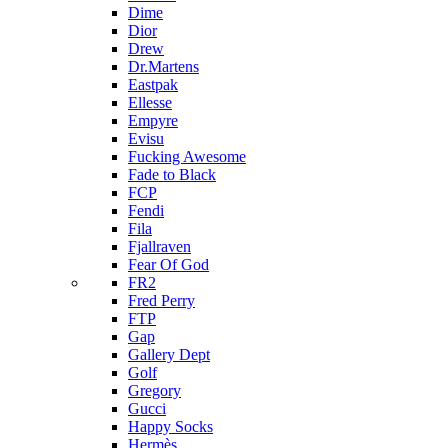
Dime
Dior
Drew
Dr.Martens
Eastpak
Ellesse
Empyre
Evisu
Fucking Awesome
Fade to Black
FCP
Fendi
Fila
Fjallraven
Fear Of God
FR2
Fred Perry
FTP
Gap
Gallery Dept
Golf
Gregory
Gucci
Happy Socks
Hermès