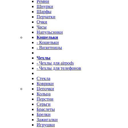
Ремни
Шнурки
Шарфы
Перчатки
Очки
Часы
Напульсники
Кошельки
- Кошельки
- Визитницы
Чехлы
- Чехлы для airpods
- Чехлы для телефонов
Стекла
Коврики
Цепочки
Кольца
Перстни
Серьги
Браслеты
Брелки
Зажигалки
Игрушки