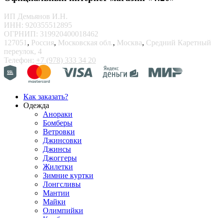
ИП Демьянов И.Н.
ИНН: 920355512895
ОГРНИП: 319920400018462
127051
,
Россия
,
Московская обл.
,
Москва
,
Средний Каретный
переулок, 4
Телефон:
+7 (978) 333 34 20
Как заказать?
Одежда
Анораки
Бомберы
Ветровки
Джинсовки
Джинсы
Джоггеры
Жилетки
Зимние куртки
Лонгсливы
Мантии
Майки
Олимпийки