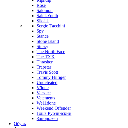
Ripndip
Rose
Salomon
Saint-Youth
Siksilk
Sergio Tacchini
Spy+
Stance
Stone Island
Stussy
The North Face
The TXX
Thrasher
Trapstar
Travis Scott
Tommy Hilfiger
Undefeated
V'lone
Versace
Vetements
We11done
Weekend Offender
Гоша Рубчинский
Запорожец
Обувь