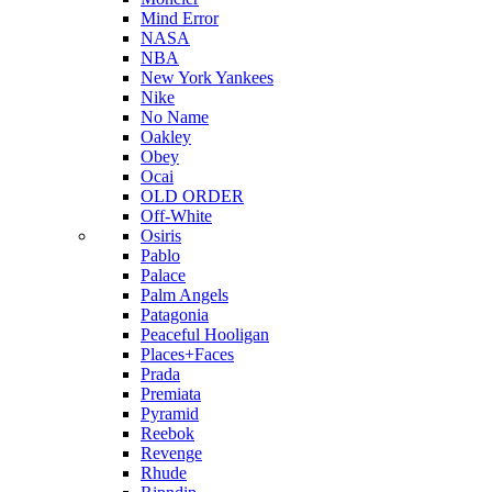
Mind Error
NASA
NBA
New York Yankees
Nike
No Name
Oakley
Obey
Ocai
OLD ORDER
Off-White
Osiris
Pablo
Palace
Palm Angels
Patagonia
Peaceful Hooligan
Places+Faces
Prada
Premiata
Pyramid
Reebok
Revenge
Rhude