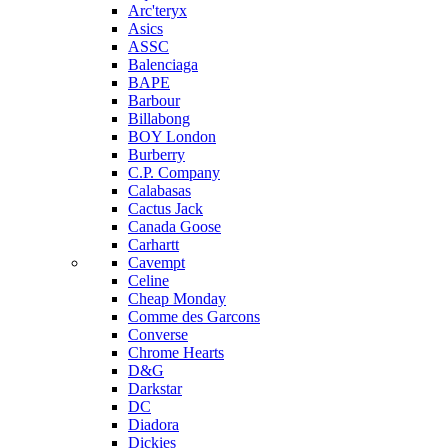
Arc'teryx
Asics
ASSC
Balenciaga
BAPE
Barbour
Billabong
BOY London
Burberry
C.P. Company
Calabasas
Cactus Jack
Canada Goose
Carhartt
Cavempt
Celine
Cheap Monday
Comme des Garcons
Converse
Chrome Hearts
D&G
Darkstar
DC
Diadora
Dickies