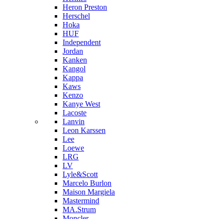
Heron Preston
Hersсhel
Hoka
HUF
Independent
Jordan
Kanken
Kangol
Kappa
Kaws
Kenzo
Kanye West
Lacoste
Lanvin
Leon Karssen
Lee
Loewe
LRG
LV
Lyle&Scott
Marcelo Burlon
Maison Margiela
Mastermind
MA.Strum
Moncler