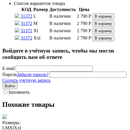
Список вариантов товара
КОД
Размер
Доступность
Цена
31372
L
В наличии
2 790
Р
В корзину
31372
M
В наличии
2 790
Р
В корзину
31372
Xl
В наличии
2 790
Р
В корзину
31372
Xxl
В наличии
2 790
Р
В корзину
Войдите в учётную запись, чтобы мы могли
сообщить вам об ответе
E-mail
Пароль
Забыли пароль?
Создать учетную запись
Войти
Запомнить
Похожие товары
Размеры:
L
M
Xl
Xxl