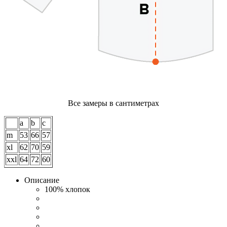
Все замеры в сантиметрах
a
b
c
m
53
66
57
xl
62
70
59
xxl
64
72
60
Описание
100% хлопок