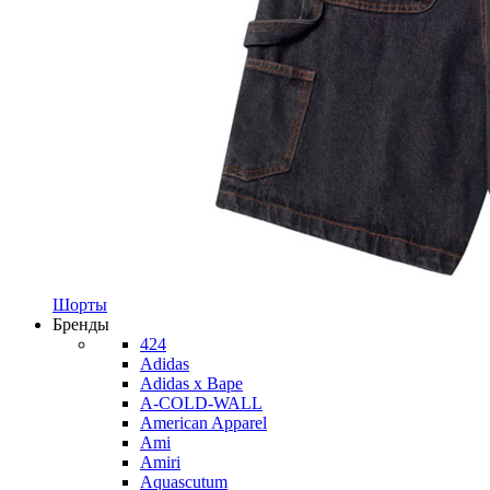
Шорты
Бренды
424
Adidas
Adidas x Bape
A-COLD-WALL
American Apparel
Ami
Amiri
Aquascutum