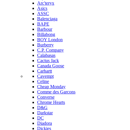
Arc'teryx
Asics
ASSC
Balenciaga
BAPE
Barbour
Billabong
BOY London
Burberry
C.P. Company
Calabasas
Cactus Jack
Canada Goose
Carhartt
Cavempt
Celine
Cheap Monday
Comme des Garcons
Converse
Chrome Hearts
D&G
Darkstar
DC
Diadora
Dickies