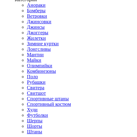
Анораки
Бомберы
Ветровки
Джинсовки
Джинсы
Джоггеры
Жилетки
Зимние куртки
Лонгсливы
Мантии
Майки
Олимпийки
Комбинезоны
Поло
Рубашки
Свитера
Свитшот
Спортивные штаны
Спортивный костюм
Худи
Футболки
Шерпы
Шорты
Штаны