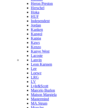
Heron Preston
Hersсhel
Hoka
HUF
Independent
Jordan
Kanken
Kangol
Kappa
Kaws
Kenzo
Kanye West
Lacoste
Lanvin
Leon Karssen
Lee
Loewe
LRG
LV
Lyle&Scott
Marcelo Burlon
Maison Margiela
Mastermind
MA.Strum
Moncler