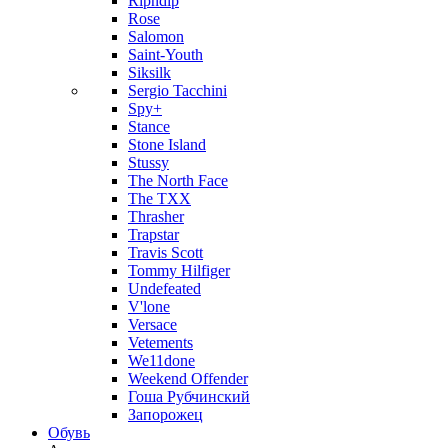
Ripndip
Rose
Salomon
Saint-Youth
Siksilk
Sergio Tacchini
Spy+
Stance
Stone Island
Stussy
The North Face
The TXX
Thrasher
Trapstar
Travis Scott
Tommy Hilfiger
Undefeated
V'lone
Versace
Vetements
We11done
Weekend Offender
Гоша Рубчинский
Запорожец
Обувь