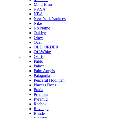
Mind Error
NASA
NBA
New York Yankees
Nike
No Name
Oakley
Obey
Ocai
OLD ORDER
Off-White
Osiris
Pablo
Palace
Palm Angels
Patagonia
Peaceful Hooligan
Places+Faces
Prada
Premiata
Pyramid
Reebok
Revenge
Rhude