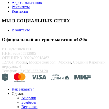
Адреса магазинов
Реквизиты
Контакты
МЫ В СОЦИАЛЬНЫХ СЕТЯХ
В контакте
Официальный интернет-магазин «4:20»
ИП Демьянов И.Н.
ИНН: 920355512895
ОГРНИП: 319920400018462
127051
,
Россия
,
Московская обл.
,
Москва
,
Средний Каретный
переулок, 4
Телефон:
+7 (978) 333 34 20
Как заказать?
Одежда
Анораки
Бомберы
Ветровки