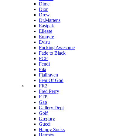
Dime
Dior
Drew
Dr.Martens
Eastpak
Ellesse
Empyre
Evisu
Fucking Awesome
Fade to Black
FCP
Fendi
Fila
Fjallraven
Fear Of God
FR2
Fred Perry
FTP
Gap
Gallery Dept
Golf
Gregory
Gucci
Happy Socks
Hermès