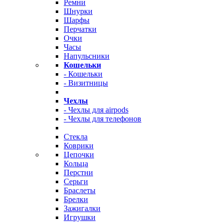
Ремни
Шнурки
Шарфы
Перчатки
Очки
Часы
Напульсники
Кошельки
- Кошельки
- Визитницы
Чехлы
- Чехлы для airpods
- Чехлы для телефонов
Стекла
Коврики
Цепочки
Кольца
Перстни
Серьги
Браслеты
Брелки
Зажигалки
Игрушки