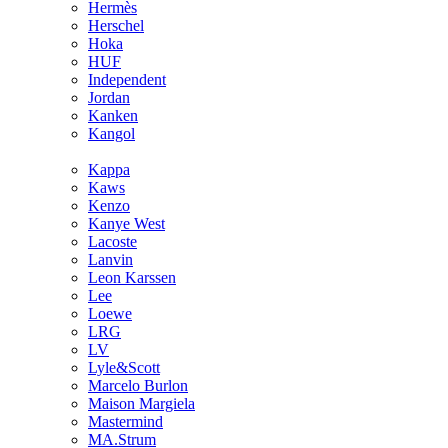
Hermès
Hersсhel
Hoka
HUF
Independent
Jordan
Kanken
Kangol
Kappa
Kaws
Kenzo
Kanye West
Lacoste
Lanvin
Leon Karssen
Lee
Loewe
LRG
LV
Lyle&Scott
Marcelo Burlon
Maison Margiela
Mastermind
MA.Strum