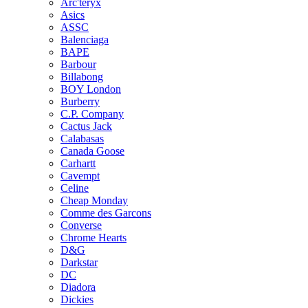
Arc'teryx
Asics
ASSC
Balenciaga
BAPE
Barbour
Billabong
BOY London
Burberry
C.P. Company
Cactus Jack
Calabasas
Canada Goose
Carhartt
Cavempt
Celine
Cheap Monday
Comme des Garcons
Converse
Chrome Hearts
D&G
Darkstar
DC
Diadora
Dickies