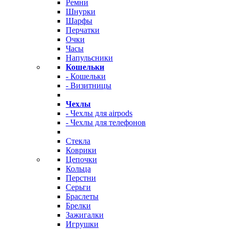
Ремни
Шнурки
Шарфы
Перчатки
Очки
Часы
Напульсники
Кошельки
- Кошельки
- Визитницы
Чехлы
- Чехлы для airpods
- Чехлы для телефонов
Стекла
Коврики
Цепочки
Кольца
Перстни
Серьги
Браслеты
Брелки
Зажигалки
Игрушки