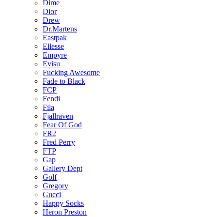
Dime
Dior
Drew
Dr.Martens
Eastpak
Ellesse
Empyre
Evisu
Fucking Awesome
Fade to Black
FCP
Fendi
Fila
Fjallraven
Fear Of God
FR2
Fred Perry
FTP
Gap
Gallery Dept
Golf
Gregory
Gucci
Happy Socks
Heron Preston