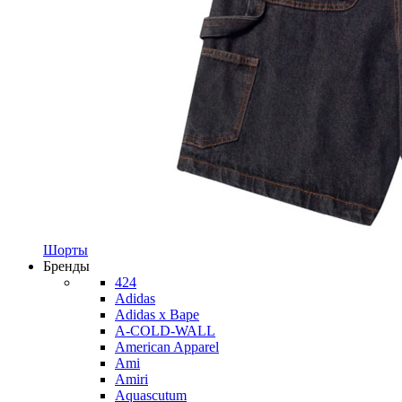
Шорты
Бренды
424
Adidas
Adidas x Bape
A-COLD-WALL
American Apparel
Ami
Amiri
Aquascutum