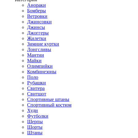
Анораки
Бомберы
Ветровки
Джинсовки
Джинсы
Джоггеры
Жилетки
Зимние куртки
Лонгсливы
Мантии
Майки
Олимпийки
Комбинезоны
Поло
Рубашки
Свитера
Свитшот
Спортивные штаны
Спортивный костюм
Худи
Футболки
Шерпы
Шорты
Штаны