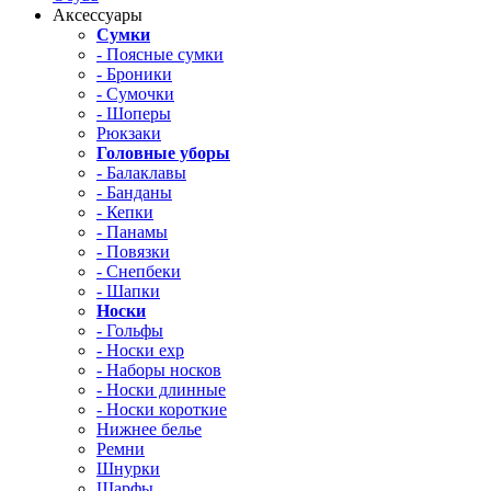
Аксессуары
Сумки
- Поясные сумки
- Броники
- Сумочки
- Шоперы
Рюкзаки
Головные уборы
- Балаклавы
- Банданы
- Кепки
- Панамы
- Повязки
- Снепбеки
- Шапки
Носки
- Гольфы
- Носки exp
- Наборы носков
- Носки длинные
- Носки короткие
Нижнее белье
Ремни
Шнурки
Шарфы