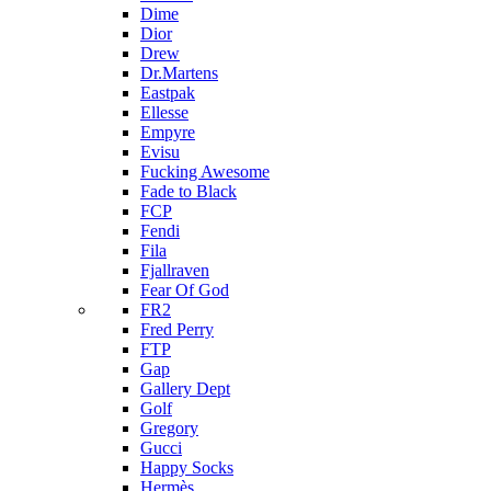
Dime
Dior
Drew
Dr.Martens
Eastpak
Ellesse
Empyre
Evisu
Fucking Awesome
Fade to Black
FCP
Fendi
Fila
Fjallraven
Fear Of God
FR2
Fred Perry
FTP
Gap
Gallery Dept
Golf
Gregory
Gucci
Happy Socks
Hermès