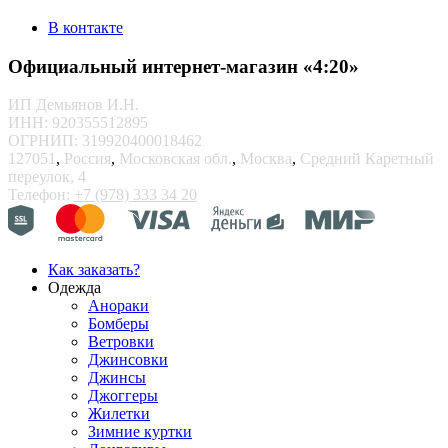
В контакте
Официальный интернет-магазин «4:20»
ИП Демьянов И.Н.
ИНН: 920355512895
ОГРНИП: 319920400018462
127051
,
Россия
,
Московская обл.
,
Москва
,
Средний Каретный
переулок, 4
Телефон:
+7 (978) 333 34 20
Как заказать?
Одежда
Анораки
Бомберы
Ветровки
Джинсовки
Джинсы
Джоггеры
Жилетки
Зимние куртки