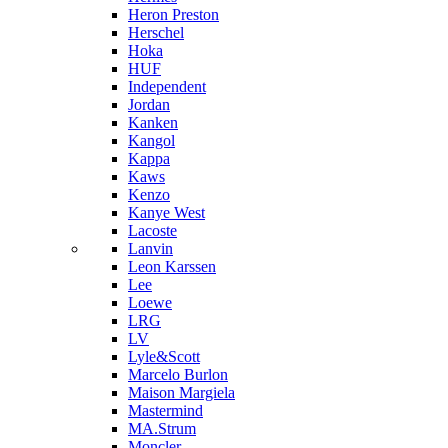
Heron Preston
Hersсhel
Hoka
HUF
Independent
Jordan
Kanken
Kangol
Kappa
Kaws
Kenzo
Kanye West
Lacoste
Lanvin
Leon Karssen
Lee
Loewe
LRG
LV
Lyle&Scott
Marcelo Burlon
Maison Margiela
Mastermind
MA.Strum
Moncler