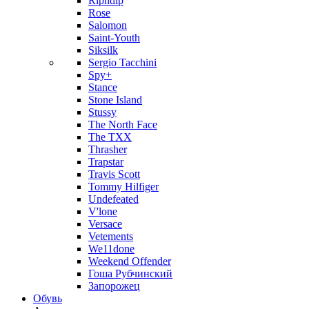
Ripndip
Rose
Salomon
Saint-Youth
Siksilk
Sergio Tacchini
Spy+
Stance
Stone Island
Stussy
The North Face
The TXX
Thrasher
Trapstar
Travis Scott
Tommy Hilfiger
Undefeated
V'lone
Versace
Vetements
We11done
Weekend Offender
Гоша Рубчинский
Запорожец
Обувь