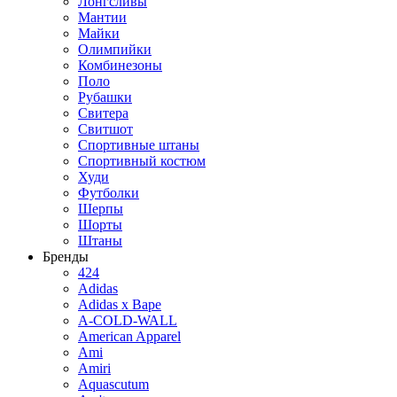
Лонгсливы
Мантии
Майки
Олимпийки
Комбинезоны
Поло
Рубашки
Свитера
Свитшот
Спортивные штаны
Спортивный костюм
Худи
Футболки
Шерпы
Шорты
Штаны
Бренды
424
Adidas
Adidas x Bape
A-COLD-WALL
American Apparel
Ami
Amiri
Aquascutum