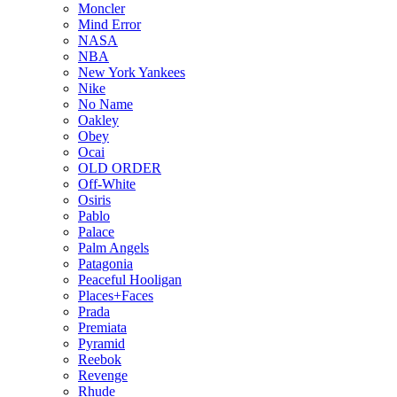
Moncler
Mind Error
NASA
NBA
New York Yankees
Nike
No Name
Oakley
Obey
Ocai
OLD ORDER
Off-White
Osiris
Pablo
Palace
Palm Angels
Patagonia
Peaceful Hooligan
Places+Faces
Prada
Premiata
Pyramid
Reebok
Revenge
Rhude