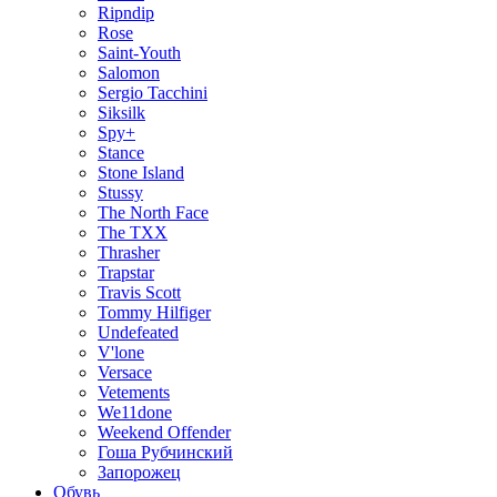
Ripndip
Rose
Saint-Youth
Salomon
Sergio Tacchini
Siksilk
Spy+
Stance
Stone Island
Stussy
The North Face
The TXX
Thrasher
Trapstar
Travis Scott
Tommy Hilfiger
Undefeated
V'lone
Versace
Vetements
We11done
Weekend Offender
Гоша Рубчинский
Запорожец
Обувь