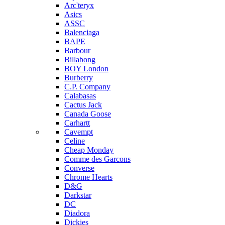
Arc'teryx
Asics
ASSC
Balenciaga
BAPE
Barbour
Billabong
BOY London
Burberry
C.P. Company
Calabasas
Cactus Jack
Canada Goose
Carhartt
Cavempt
Celine
Cheap Monday
Comme des Garcons
Converse
Chrome Hearts
D&G
Darkstar
DC
Diadora
Dickies