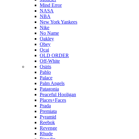
Mind Error
NASA
NBA
New York Yankees
Nike
No Name
Oakley
Obey
Ocai
OLD ORDER
Off-White
Osiris
Pablo
Palace
Palm Angels
Patagonia
Peaceful Hooligan
Places+Faces
Prada
Premiata
Pyramid
Reebok
Revenge
Rhude