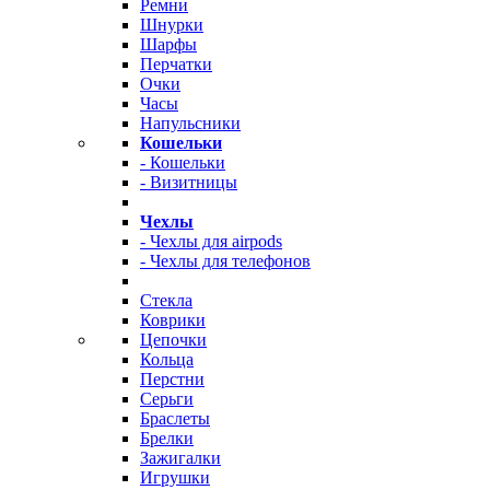
Ремни
Шнурки
Шарфы
Перчатки
Очки
Часы
Напульсники
Кошельки
- Кошельки
- Визитницы
Чехлы
- Чехлы для airpods
- Чехлы для телефонов
Стекла
Коврики
Цепочки
Кольца
Перстни
Серьги
Браслеты
Брелки
Зажигалки
Игрушки