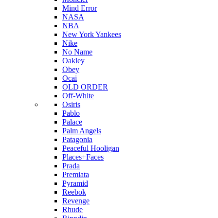
Mind Error
NASA
NBA
New York Yankees
Nike
No Name
Oakley
Obey
Ocai
OLD ORDER
Off-White
Osiris
Pablo
Palace
Palm Angels
Patagonia
Peaceful Hooligan
Places+Faces
Prada
Premiata
Pyramid
Reebok
Revenge
Rhude