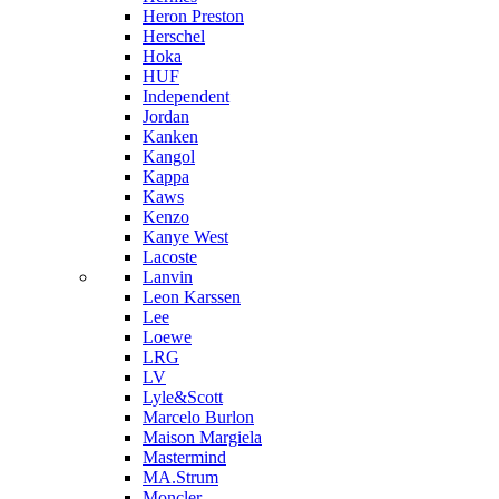
Heron Preston
Hersсhel
Hoka
HUF
Independent
Jordan
Kanken
Kangol
Kappa
Kaws
Kenzo
Kanye West
Lacoste
Lanvin
Leon Karssen
Lee
Loewe
LRG
LV
Lyle&Scott
Marcelo Burlon
Maison Margiela
Mastermind
MA.Strum
Moncler