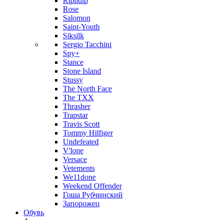
Ripndip
Rose
Salomon
Saint-Youth
Siksilk
Sergio Tacchini
Spy+
Stance
Stone Island
Stussy
The North Face
The TXX
Thrasher
Trapstar
Travis Scott
Tommy Hilfiger
Undefeated
V'lone
Versace
Vetements
We11done
Weekend Offender
Гоша Рубчинский
Запорожец
Обувь