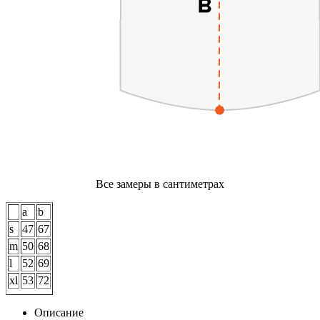
Все замеры в сантиметрах
a
b
s
47
67
m
50
68
l
52
69
xl
53
72
Описание