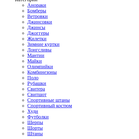
Анораки
Бомберы
Ветровки
Джинсовки
Джинсы
Джоггеры
Жилетки
Зимние куртки
Лонгсливы
Мантии
Майки
Олимпийки
Комбинезоны
Поло
Рубашки
Свитера
Свитшот
Спортивные штаны
Спортивный костюм
Худи
Футболки
Шерпы
Шорты
Штаны