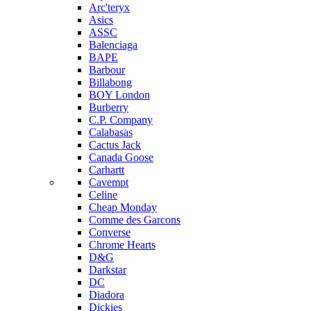
Arc'teryx
Asics
ASSC
Balenciaga
BAPE
Barbour
Billabong
BOY London
Burberry
C.P. Company
Calabasas
Cactus Jack
Canada Goose
Carhartt
Cavempt
Celine
Cheap Monday
Comme des Garcons
Converse
Chrome Hearts
D&G
Darkstar
DC
Diadora
Dickies