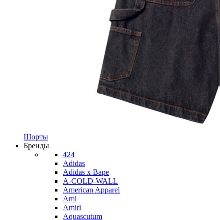
Шорты
Бренды
424
Adidas
Adidas x Bape
A-COLD-WALL
American Apparel
Ami
Amiri
Aquascutum