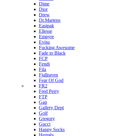
Dime
Dior
Drew
Dr.Martens
Eastpak
Ellesse
Empyre
Evisu
Fucking Awesome
Fade to Black
FCP
Fendi
Fila
Fjallraven
Fear Of God
FR2
Fred Perry
FTP
Gap
Gallery Dept
Golf
Gregory
Gucci
Happy Socks
Hermès