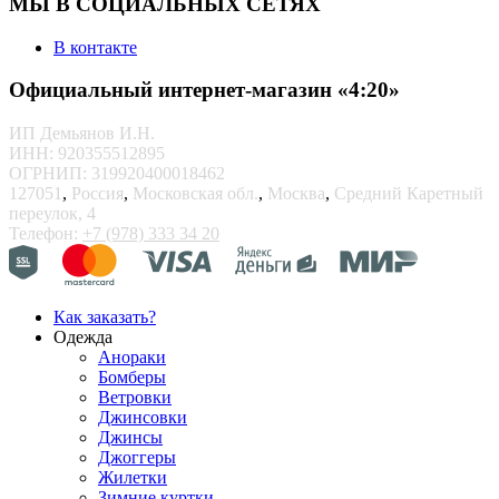
МЫ В СОЦИАЛЬНЫХ СЕТЯХ
В контакте
Официальный интернет-магазин «4:20»
ИП Демьянов И.Н.
ИНН: 920355512895
ОГРНИП: 319920400018462
127051
,
Россия
,
Московская обл.
,
Москва
,
Средний Каретный
переулок, 4
Телефон:
+7 (978) 333 34 20
Как заказать?
Одежда
Анораки
Бомберы
Ветровки
Джинсовки
Джинсы
Джоггеры
Жилетки
Зимние куртки