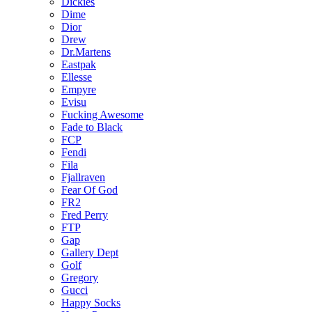
Dickies
Dime
Dior
Drew
Dr.Martens
Eastpak
Ellesse
Empyre
Evisu
Fucking Awesome
Fade to Black
FCP
Fendi
Fila
Fjallraven
Fear Of God
FR2
Fred Perry
FTP
Gap
Gallery Dept
Golf
Gregory
Gucci
Happy Socks