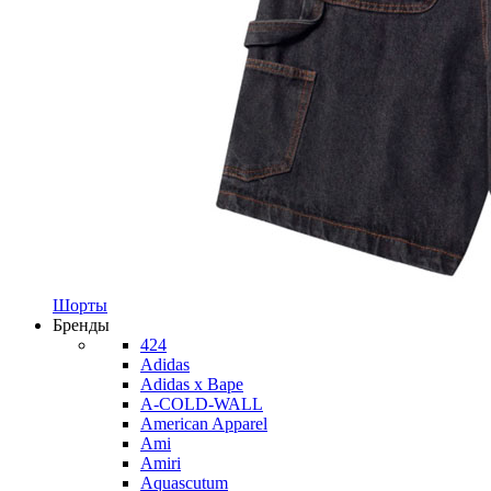
Шорты
Бренды
424
Adidas
Adidas x Bape
A-COLD-WALL
American Apparel
Ami
Amiri
Aquascutum