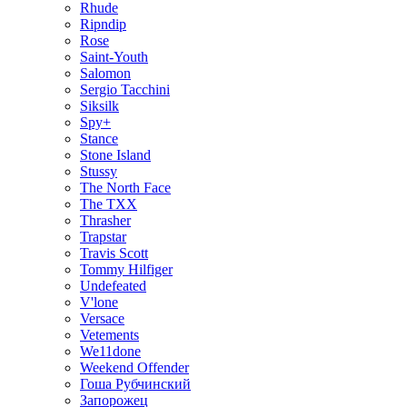
Rhude
Ripndip
Rose
Saint-Youth
Salomon
Sergio Tacchini
Siksilk
Spy+
Stance
Stone Island
Stussy
The North Face
The TXX
Thrasher
Trapstar
Travis Scott
Tommy Hilfiger
Undefeated
V'lone
Versace
Vetements
We11done
Weekend Offender
Гоша Рубчинский
Запорожец