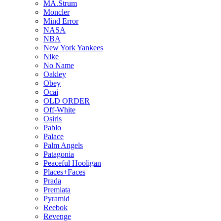
MA.Strum
Moncler
Mind Error
NASA
NBA
New York Yankees
Nike
No Name
Oakley
Obey
Ocai
OLD ORDER
Off-White
Osiris
Pablo
Palace
Palm Angels
Patagonia
Peaceful Hooligan
Places+Faces
Prada
Premiata
Pyramid
Reebok
Revenge