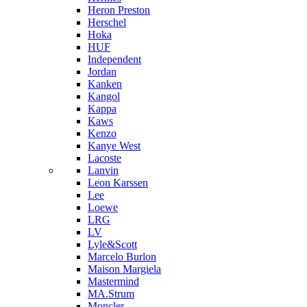
Heron Preston
Hersсhel
Hoka
HUF
Independent
Jordan
Kanken
Kangol
Kappa
Kaws
Kenzo
Kanye West
Lacoste
Lanvin
Leon Karssen
Lee
Loewe
LRG
LV
Lyle&Scott
Marcelo Burlon
Maison Margiela
Mastermind
MA.Strum
Moncler