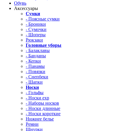
Обувь
Аксессуары
Сумки
- Поясные сумки
- Броники
- Сумочки
- Шоперы
Рюкзаки
Головные уборы
- Балаклавы
- Банданы
- Кепки
- Панамы
- Повязки
- Снепбеки
- Шапки
Носки
- Гольфы
- Носки exp
- Наборы носков
- Носки длинные
- Носки короткие
Нижнее белье
Ремни
Шнурки