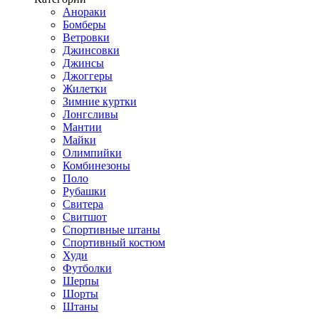
Анораки
Бомберы
Ветровки
Джинсовки
Джинсы
Джоггеры
Жилетки
Зимние куртки
Лонгсливы
Мантии
Майки
Олимпийки
Комбинезоны
Поло
Рубашки
Свитера
Свитшот
Спортивные штаны
Спортивный костюм
Худи
Футболки
Шерпы
Шорты
Штаны