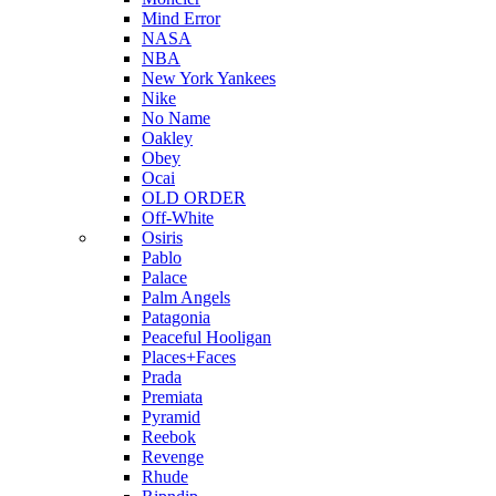
Mind Error
NASA
NBA
New York Yankees
Nike
No Name
Oakley
Obey
Ocai
OLD ORDER
Off-White
Osiris
Pablo
Palace
Palm Angels
Patagonia
Peaceful Hooligan
Places+Faces
Prada
Premiata
Pyramid
Reebok
Revenge
Rhude