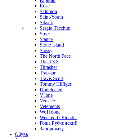
Ripndip
Rose
Salomon
Saint-Youth
Siksilk
Sergio Tacchini
Spy+
Stance
Stone Island
Stussy
The North Face
The TXX
Thrasher
Trapstar
Travis Scott
Tommy Hilfiger
Undefeated
V'lone
Versace
Vetements
We11done
Weekend Offender
Гоша Рубчинский
Запорожец
Обувь