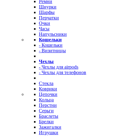
Ремни
Шнурки
Шарфы
Перчатки
Очки
Часы
Напульсники
Кошельки
- Кошельки
- Визитницы
Чехлы
- Чехлы для airpods
- Чехлы для телефонов
Стекла
Коврики
Цепочки
Кольца
Перстни
Серьги
Браслеты
Брелки
Зажигалки
Игрушки