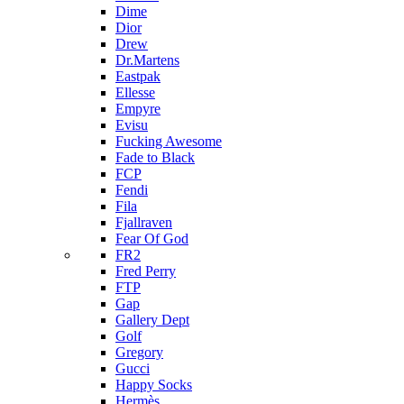
Dime
Dior
Drew
Dr.Martens
Eastpak
Ellesse
Empyre
Evisu
Fucking Awesome
Fade to Black
FCP
Fendi
Fila
Fjallraven
Fear Of God
FR2
Fred Perry
FTP
Gap
Gallery Dept
Golf
Gregory
Gucci
Happy Socks
Hermès