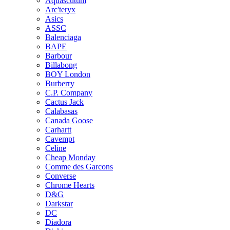
Aquascutum
Arc'teryx
Asics
ASSC
Balenciaga
BAPE
Barbour
Billabong
BOY London
Burberry
C.P. Company
Cactus Jack
Calabasas
Canada Goose
Carhartt
Cavempt
Celine
Cheap Monday
Comme des Garcons
Converse
Chrome Hearts
D&G
Darkstar
DC
Diadora