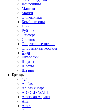
Лонгсливы
Мантии
Майки
Олимпийки
Комбинезоны
Поло
Рубашки
Свитера
Свитшот
Спортивные штаны
Спортивный костюм
Худи
Футболки
Шерпы
Шорты
Штаны
Бренды
424
Adidas
Adidas x Bape
A-COLD-WALL
American Apparel
Ami
Amiri