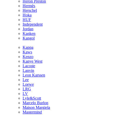
Heron Preston
Hermès
Hersсhel
Hoka
HUF
Independent
Jordan
Kanken
Kangol
Kappa
Kaws
Kenzo
Kanye West
Lacoste
Lanvin
Leon Karssen
Lee
Loewe
LRG
LV
Lyle&Scott
Marcelo Burlon
Maison Margiela
Mastermind