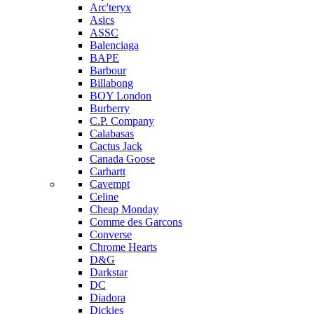
Arc'teryx
Asics
ASSC
Balenciaga
BAPE
Barbour
Billabong
BOY London
Burberry
C.P. Company
Calabasas
Cactus Jack
Canada Goose
Carhartt
Cavempt
Celine
Cheap Monday
Comme des Garcons
Converse
Chrome Hearts
D&G
Darkstar
DC
Diadora
Dickies