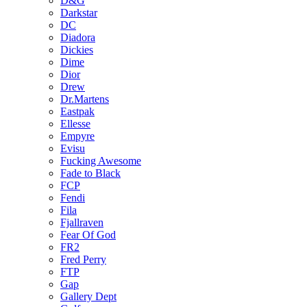
D&G
Darkstar
DC
Diadora
Dickies
Dime
Dior
Drew
Dr.Martens
Eastpak
Ellesse
Empyre
Evisu
Fucking Awesome
Fade to Black
FCP
Fendi
Fila
Fjallraven
Fear Of God
FR2
Fred Perry
FTP
Gap
Gallery Dept