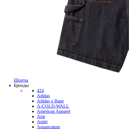
Шорты
Бренды
424
Adidas
Adidas x Bape
A-COLD-WALL
American Apparel
Ami
Amiri
Aquascutum