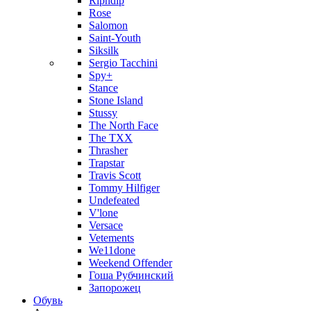
Ripndip
Rose
Salomon
Saint-Youth
Siksilk
Sergio Tacchini
Spy+
Stance
Stone Island
Stussy
The North Face
The TXX
Thrasher
Trapstar
Travis Scott
Tommy Hilfiger
Undefeated
V'lone
Versace
Vetements
We11done
Weekend Offender
Гоша Рубчинский
Запорожец
Обувь