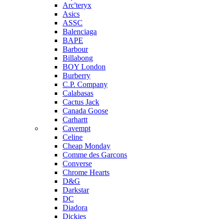
Arc'teryx
Asics
ASSC
Balenciaga
BAPE
Barbour
Billabong
BOY London
Burberry
C.P. Company
Calabasas
Cactus Jack
Canada Goose
Carhartt
Cavempt
Celine
Cheap Monday
Comme des Garcons
Converse
Chrome Hearts
D&G
Darkstar
DC
Diadora
Dickies