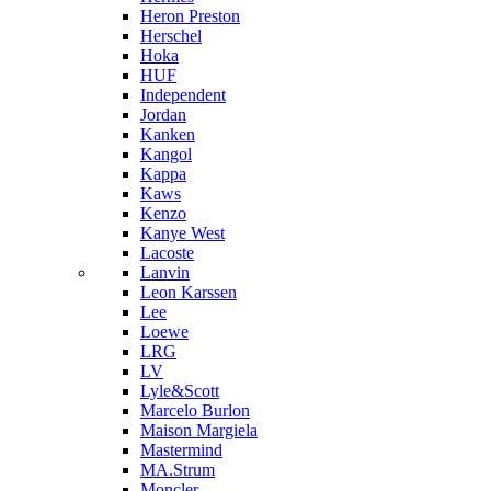
Heron Preston
Hersсhel
Hoka
HUF
Independent
Jordan
Kanken
Kangol
Kappa
Kaws
Kenzo
Kanye West
Lacoste
Lanvin
Leon Karssen
Lee
Loewe
LRG
LV
Lyle&Scott
Marcelo Burlon
Maison Margiela
Mastermind
MA.Strum
Moncler