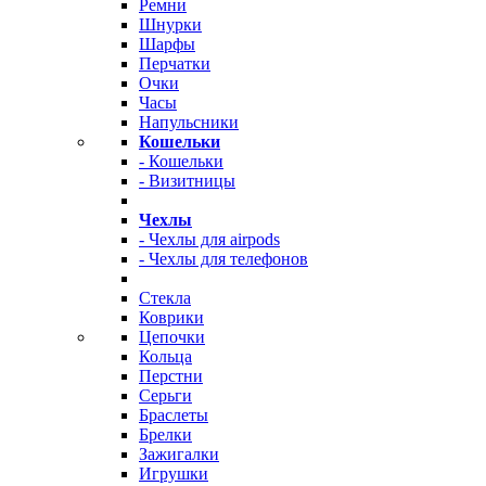
Ремни
Шнурки
Шарфы
Перчатки
Очки
Часы
Напульсники
Кошельки
- Кошельки
- Визитницы
Чехлы
- Чехлы для airpods
- Чехлы для телефонов
Стекла
Коврики
Цепочки
Кольца
Перстни
Серьги
Браслеты
Брелки
Зажигалки
Игрушки