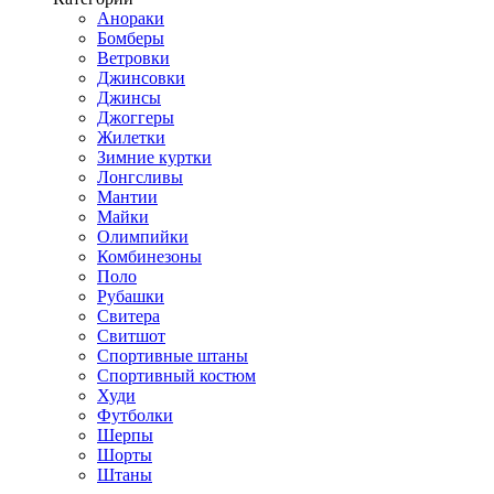
Анораки
Бомберы
Ветровки
Джинсовки
Джинсы
Джоггеры
Жилетки
Зимние куртки
Лонгсливы
Мантии
Майки
Олимпийки
Комбинезоны
Поло
Рубашки
Свитера
Свитшот
Спортивные штаны
Спортивный костюм
Худи
Футболки
Шерпы
Шорты
Штаны