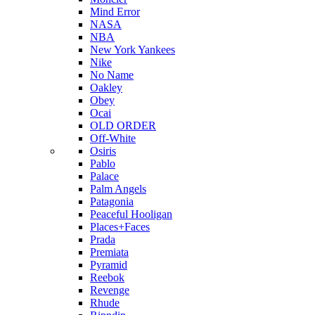
Mind Error
NASA
NBA
New York Yankees
Nike
No Name
Oakley
Obey
Ocai
OLD ORDER
Off-White
Osiris
Pablo
Palace
Palm Angels
Patagonia
Peaceful Hooligan
Places+Faces
Prada
Premiata
Pyramid
Reebok
Revenge
Rhude