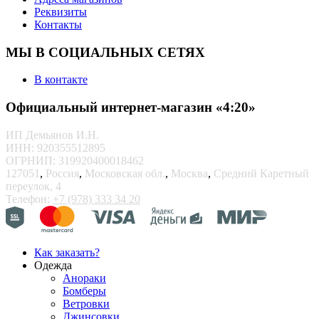
Реквизиты
Контакты
МЫ В СОЦИАЛЬНЫХ СЕТЯХ
В контакте
Официальный интернет-магазин «4:20»
ИП Демьянов И.Н.
ИНН: 920355512895
ОГРНИП: 319920400018462
127051
,
Россия
,
Московская обл.
,
Москва
,
Средний Каретный
переулок, 4
Телефон:
+7 (978) 333 34 20
Как заказать?
Одежда
Анораки
Бомберы
Ветровки
Джинсовки