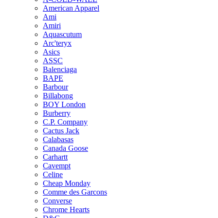
American Apparel
Ami
Amiri
Aquascutum
Arc'teryx
Asics
ASSC
Balenciaga
BAPE
Barbour
Billabong
BOY London
Burberry
C.P. Company
Cactus Jack
Calabasas
Canada Goose
Carhartt
Cavempt
Celine
Cheap Monday
Comme des Garcons
Converse
Chrome Hearts