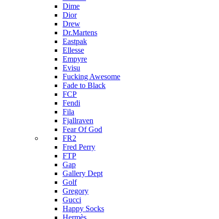
Dime
Dior
Drew
Dr.Martens
Eastpak
Ellesse
Empyre
Evisu
Fucking Awesome
Fade to Black
FCP
Fendi
Fila
Fjallraven
Fear Of God
FR2
Fred Perry
FTP
Gap
Gallery Dept
Golf
Gregory
Gucci
Happy Socks
Hermès