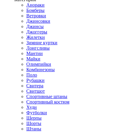
Анораки
Бомберы
Ветровки
Джинсовки
Джинсы
Джоггеры
Жилетки
Зимние куртки
Лонгсливы
Мантии
Майки
Олимпийки
Комбинезоны
Поло
Рубашки
Свитера
Свитшот
Спортивные штаны
Спортивный костюм
Худи
Футболки
Шерпы
Шорты
Штаны