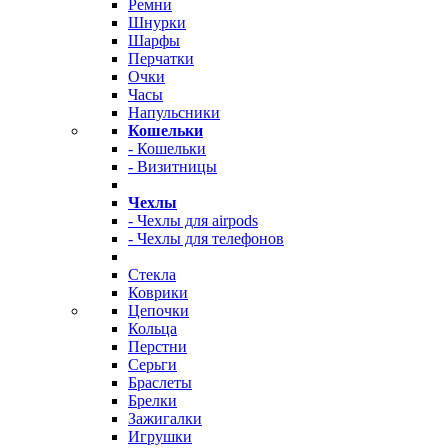
Ремни
Шнурки
Шарфы
Перчатки
Очки
Часы
Напульсники
Кошельки
- Кошельки
- Визитницы
Чехлы
- Чехлы для airpods
- Чехлы для телефонов
Стекла
Коврики
Цепочки
Кольца
Перстни
Серьги
Браслеты
Брелки
Зажигалки
Игрушки