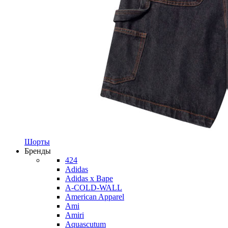
Шорты
Бренды
424
Adidas
Adidas x Bape
A-COLD-WALL
American Apparel
Ami
Amiri
Aquascutum