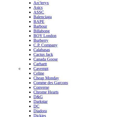
Arc'teryx
Asics
ASSC
Balenciaga
BAPE
Barbour
Billabong
BOY London
Burberry
C.P. Company
Calabasas
Cactus Jack
Canada Goose
Carhartt
Cavempt
Celine
Cheap Monday
Comme des Garcons
Converse
Chrome Hearts
D&G
Darkstar
DC
Diadora
Dickies