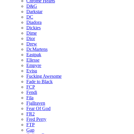
Chrome Hearts
D&G
Darkstar
DC
Diadora
Dickies
Dime
Dior
Drew
Dr.Martens
Eastpak
Ellesse
Empyre
Evisu
Fucking Awesome
Fade to Black
FCP
Fendi
Fila
Fjallraven
Fear Of God
FR2
Fred Perry
FTP
Gap