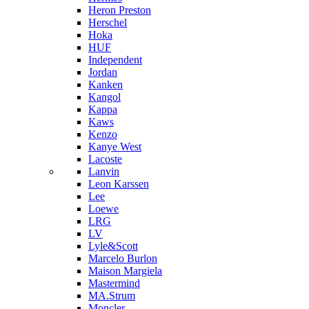
Heron Preston
Hersсhel
Hoka
HUF
Independent
Jordan
Kanken
Kangol
Kappa
Kaws
Kenzo
Kanye West
Lacoste
Lanvin
Leon Karssen
Lee
Loewe
LRG
LV
Lyle&Scott
Marcelo Burlon
Maison Margiela
Mastermind
MA.Strum
Moncler