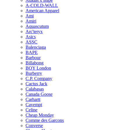
Adidas x Bape
A-COLD-WALL
American Apparel
Ami
Amiri
Aquascutum
Arc'teryx
Asics
ASSC
Balenciaga
BAPE
Barbour
Billabong
BOY London
Burberry
C.P. Company
Cactus Jack
Calabasas
Canada Goose
Carhartt
Cavempt
Celine
Cheap Monday
Comme des Garcons
Converse