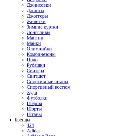
Джинсовки
Джинсы
Джоггеры
Жилетки
Зимние куртки
Лонгсливы
Мантии
Майки
Олимпийки
Комбинезоны
Поло
Рубашки
Свитера
Свитшот
Спортивные штаны
Спортивный костюм
Худи
Футболки
Шерпы
Шорты
Штаны
Бренды
424
Adidas