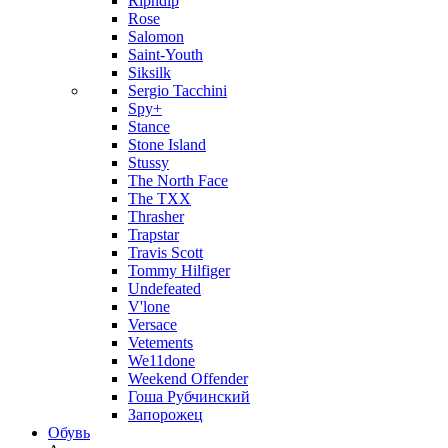
Ripndip
Rose
Salomon
Saint-Youth
Siksilk
Sergio Tacchini
Spy+
Stance
Stone Island
Stussy
The North Face
The TXX
Thrasher
Trapstar
Travis Scott
Tommy Hilfiger
Undefeated
V'lone
Versace
Vetements
We11done
Weekend Offender
Гоша Рубчинский
Запорожец
Обувь