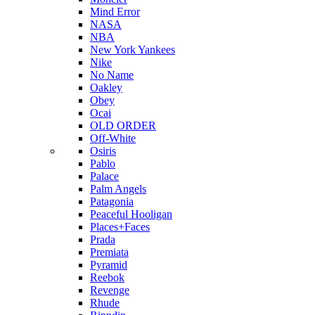
Mind Error
NASA
NBA
New York Yankees
Nike
No Name
Oakley
Obey
Ocai
OLD ORDER
Off-White
Osiris
Pablo
Palace
Palm Angels
Patagonia
Peaceful Hooligan
Places+Faces
Prada
Premiata
Pyramid
Reebok
Revenge
Rhude