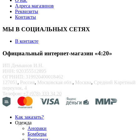
О нас
Адреса магазинов
Реквизиты
Контакты
МЫ В СОЦИАЛЬНЫХ СЕТЯХ
В контакте
Официальный интернет-магазин «4:20»
ИП Демьянов И.Н.
ИНН: 920355512895
ОГРНИП: 319920400018462
127051
,
Россия
,
Московская обл.
,
Москва
,
Средний Каретный
переулок, 4
Телефон:
+7 (978) 333 34 20
Как заказать?
Одежда
Анораки
Бомберы
Ветровки