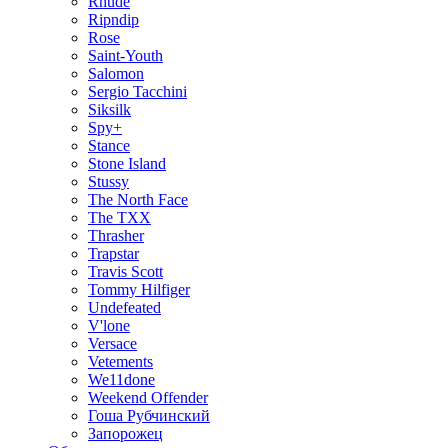
Rhude
Ripndip
Rose
Saint-Youth
Salomon
Sergio Tacchini
Siksilk
Spy+
Stance
Stone Island
Stussy
The North Face
The TXX
Thrasher
Trapstar
Travis Scott
Tommy Hilfiger
Undefeated
V'lone
Versace
Vetements
We11done
Weekend Offender
Гоша Рубчинский
Запорожец