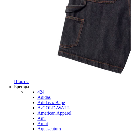
Шорты
Бренды
424
Adidas
Adidas x Bape
A-COLD-WALL
American Apparel
Ami
Amiri
Aquascutum