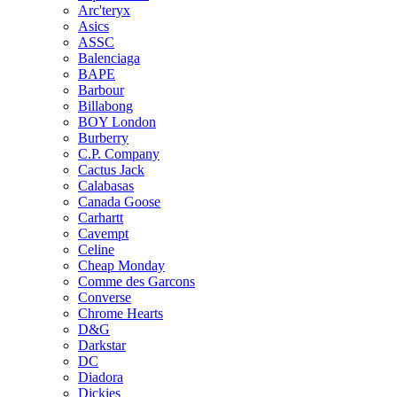
Arc'teryx
Asics
ASSC
Balenciaga
BAPE
Barbour
Billabong
BOY London
Burberry
C.P. Company
Cactus Jack
Calabasas
Canada Goose
Carhartt
Cavempt
Celine
Cheap Monday
Comme des Garcons
Converse
Chrome Hearts
D&G
Darkstar
DC
Diadora
Dickies