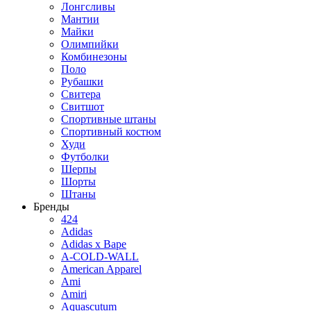
Лонгсливы
Мантии
Майки
Олимпийки
Комбинезоны
Поло
Рубашки
Свитера
Свитшот
Спортивные штаны
Спортивный костюм
Худи
Футболки
Шерпы
Шорты
Штаны
Бренды
424
Adidas
Adidas x Bape
A-COLD-WALL
American Apparel
Ami
Amiri
Aquascutum