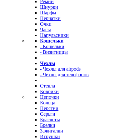
Ремни
Шнурки
Шарфы
Перчатки
Очки
Часы
Напульсники
Кошельки
- Кошельки
- Визитницы
Чехлы
- Чехлы для airpods
- Чехлы для телефонов
Стекла
Коврики
Цепочки
Кольца
Перстни
Серьги
Браслеты
Брелки
Зажигалки
Игрушки