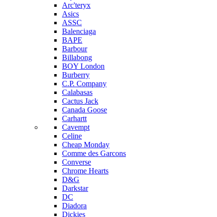
Arc'teryx
Asics
ASSC
Balenciaga
BAPE
Barbour
Billabong
BOY London
Burberry
C.P. Company
Calabasas
Cactus Jack
Canada Goose
Carhartt
Cavempt
Celine
Cheap Monday
Comme des Garcons
Converse
Chrome Hearts
D&G
Darkstar
DC
Diadora
Dickies