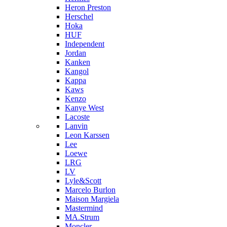
Heron Preston
Hersсhel
Hoka
HUF
Independent
Jordan
Kanken
Kangol
Kappa
Kaws
Kenzo
Kanye West
Lacoste
Lanvin
Leon Karssen
Lee
Loewe
LRG
LV
Lyle&Scott
Marcelo Burlon
Maison Margiela
Mastermind
MA.Strum
Moncler