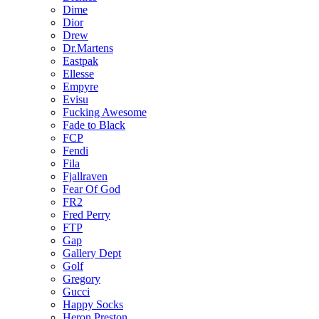
Dime
Dior
Drew
Dr.Martens
Eastpak
Ellesse
Empyre
Evisu
Fucking Awesome
Fade to Black
FCP
Fendi
Fila
Fjallraven
Fear Of God
FR2
Fred Perry
FTP
Gap
Gallery Dept
Golf
Gregory
Gucci
Happy Socks
Heron Preston