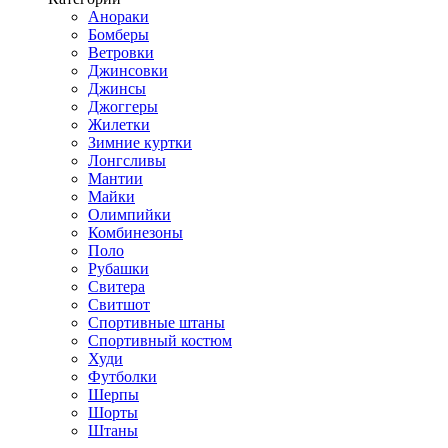
Анораки
Бомберы
Ветровки
Джинсовки
Джинсы
Джоггеры
Жилетки
Зимние куртки
Лонгсливы
Мантии
Майки
Олимпийки
Комбинезоны
Поло
Рубашки
Свитера
Свитшот
Спортивные штаны
Спортивный костюм
Худи
Футболки
Шерпы
Шорты
Штаны