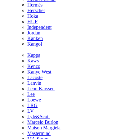
Hermès
Hersсhel
Hoka
HUF
Independent
Jordan
Kanken
Kangol
Kappa
Kaws
Kenzo
Kanye West
Lacoste
Lanvin
Leon Karssen
Lee
Loewe
LRG
LV
Lyle&Scott
Marcelo Burlon
Maison Margiela
Mastermind
MA.Strum