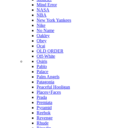
Mind Error
NASA
NBA
New York Yankees
Nike
No Name
Oakley
Obey
Ocai
OLD ORDER
Off-White
Osiris
Pablo
Palace
Palm Angels
Patagonia
Peaceful Hooligan
Places+Faces
Prada
Premiata
Pyramid
Reebok
Revenge
Rhude