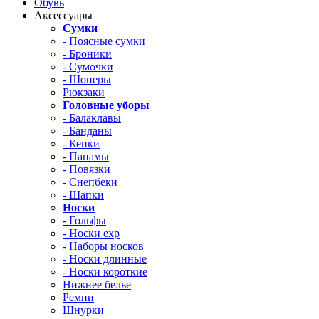
Обувь
Аксессуары
Сумки
- Поясные сумки
- Броники
- Сумочки
- Шоперы
Рюкзаки
Головные уборы
- Балаклавы
- Банданы
- Кепки
- Панамы
- Повязки
- Снепбеки
- Шапки
Носки
- Гольфы
- Носки exp
- Наборы носков
- Носки длинные
- Носки короткие
Нижнее белье
Ремни
Шнурки