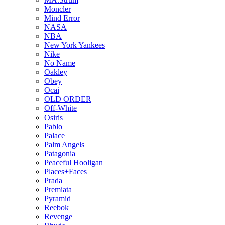
Moncler
Mind Error
NASA
NBA
New York Yankees
Nike
No Name
Oakley
Obey
Ocai
OLD ORDER
Off-White
Osiris
Pablo
Palace
Palm Angels
Patagonia
Peaceful Hooligan
Places+Faces
Prada
Premiata
Pyramid
Reebok
Revenge