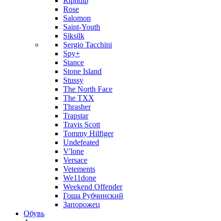
Ripndip
Rose
Salomon
Saint-Youth
Siksilk
Sergio Tacchini
Spy+
Stance
Stone Island
Stussy
The North Face
The TXX
Thrasher
Trapstar
Travis Scott
Tommy Hilfiger
Undefeated
V'lone
Versace
Vetements
We11done
Weekend Offender
Гоша Рубчинский
Запорожец
Обувь