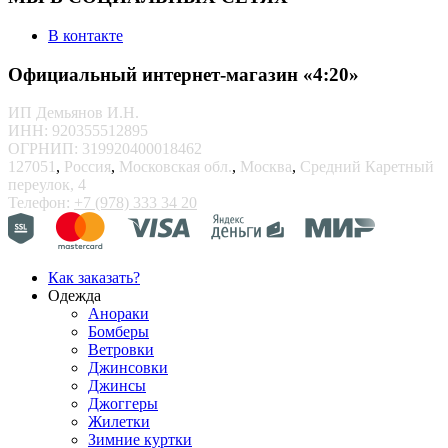
В контакте
Официальный интернет-магазин «4:20»
ИП Демьянов И.Н.
ИНН: 920355512895
ОГРНИП: 319920400018462
127051
,
Россия
,
Московская обл.
,
Москва
,
Средний Каретный
переулок, 4
Телефон:
+7 (978) 333 34 20
Как заказать?
Одежда
Анораки
Бомберы
Ветровки
Джинсовки
Джинсы
Джоггеры
Жилетки
Зимние куртки