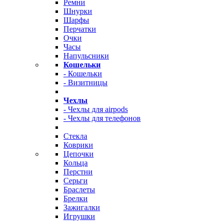
Ремни
Шнурки
Шарфы
Перчатки
Очки
Часы
Напульсники
Кошельки
- Кошельки
- Визитницы
Чехлы
- Чехлы для airpods
- Чехлы для телефонов
Стекла
Коврики
Цепочки
Кольца
Перстни
Серьги
Браслеты
Брелки
Зажигалки
Игрушки