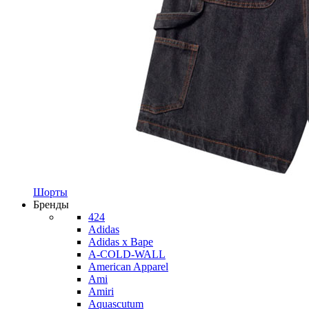
Шорты
Бренды
424
Adidas
Adidas x Bape
A-COLD-WALL
American Apparel
Ami
Amiri
Aquascutum