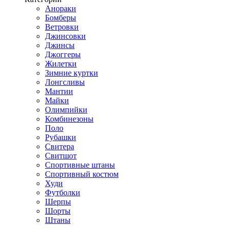
Анораки
Бомберы
Ветровки
Джинсовки
Джинсы
Джоггеры
Жилетки
Зимние куртки
Лонгсливы
Мантии
Майки
Олимпийки
Комбинезоны
Поло
Рубашки
Свитера
Свитшот
Спортивные штаны
Спортивный костюм
Худи
Футболки
Шерпы
Шорты
Штаны