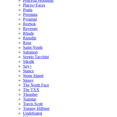
Peaceful Hooligan
Places+Faces
Prada
Premiata
Pyramid
Reebok
Revenge
Rhude
Ripndip
Rose
Saint-Youth
Salomon
Sergio Tacchini
Siksilk
Spy+
Stance
Stone Island
Stussy
The North Face
The TXX
Thrasher
Trapstar
Travis Scott
Tommy Hilfiger
Undefeated