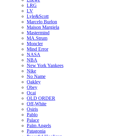
LRG
LV
Lyle&Scott
Marcelo Burlon
Maison Margiela
Mastermind
MA.Strum
Moncler
Mind Error
NASA
NBA
New York Yankees
Nike
No Name
Oakley
Obey
Ocai
OLD ORDER
Off-White
Osiris
Pablo
Palace
Palm Angels
Patagonia