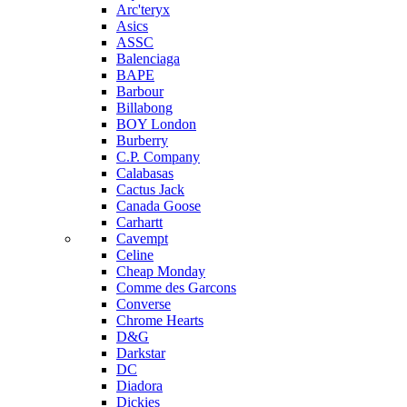
Arc'teryx
Asics
ASSC
Balenciaga
BAPE
Barbour
Billabong
BOY London
Burberry
C.P. Company
Calabasas
Cactus Jack
Canada Goose
Carhartt
Cavempt
Celine
Cheap Monday
Comme des Garcons
Converse
Chrome Hearts
D&G
Darkstar
DC
Diadora
Dickies