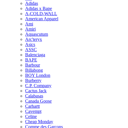
Adidas
Adidas x Bape
A-COLD-WALL
American Apparel
Ami
Amiri
Aquascutum
Arc'teryx
Asics
ASSC
Balenciaga
BAPE
Barbour
Billabong
BOY London
Burberry
C.P. Company
Cactus Jack
Calabasas
Canada Goose
Carhartt
Cavempt
Celine
Cheap Monday
Comme des Garcons