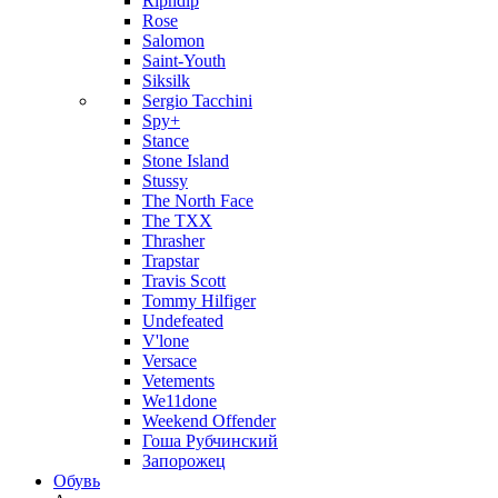
Ripndip
Rose
Salomon
Saint-Youth
Siksilk
Sergio Tacchini
Spy+
Stance
Stone Island
Stussy
The North Face
The TXX
Thrasher
Trapstar
Travis Scott
Tommy Hilfiger
Undefeated
V'lone
Versace
Vetements
We11done
Weekend Offender
Гоша Рубчинский
Запорожец
Обувь