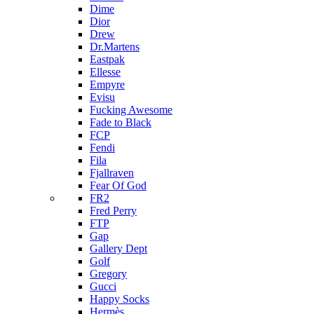
Dime
Dior
Drew
Dr.Martens
Eastpak
Ellesse
Empyre
Evisu
Fucking Awesome
Fade to Black
FCP
Fendi
Fila
Fjallraven
Fear Of God
FR2
Fred Perry
FTP
Gap
Gallery Dept
Golf
Gregory
Gucci
Happy Socks
Hermès