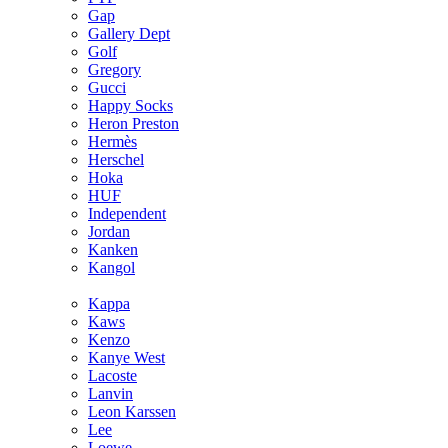
Gap
Gallery Dept
Golf
Gregory
Gucci
Happy Socks
Heron Preston
Hermès
Hersсhel
Hoka
HUF
Independent
Jordan
Kanken
Kangol
Kappa
Kaws
Kenzo
Kanye West
Lacoste
Lanvin
Leon Karssen
Lee
Loewe