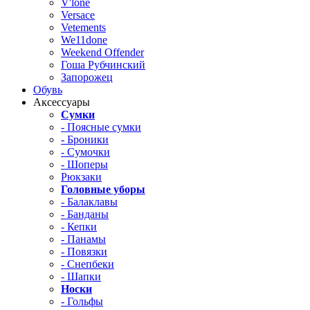
V'lone
Versace
Vetements
We11done
Weekend Offender
Гоша Рубчинский
Запорожец
Обувь
Аксессуары
Сумки
- Поясные сумки
- Броники
- Сумочки
- Шоперы
Рюкзаки
Головные уборы
- Балаклавы
- Банданы
- Кепки
- Панамы
- Повязки
- Снепбеки
- Шапки
Носки
- Гольфы