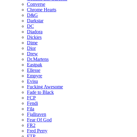
Converse
Chrome Hearts
D&G
Darkstar
DC
Diadora
Dickies
Dime
Dior
Drew
Dr.Martens
Eastpak
Ellesse
Empyre
Evisu
Fucking Awesome
Fade to Black
FCP
Fendi
Fila
Fjallraven
Fear Of God
FR2
Fred Perry
FTP