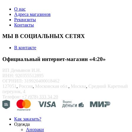
О нас
Адреса магазинов
Реквизиты
Контакты
МЫ В СОЦИАЛЬНЫХ СЕТЯХ
В контакте
Официальный интернет-магазин «4:20»
ИП Демьянов И.Н.
ИНН: 920355512895
ОГРНИП: 319920400018462
127051
,
Россия
,
Московская обл.
,
Москва
,
Средний Каретный
переулок, 4
Телефон:
+7 (978) 333 34 20
Как заказать?
Одежда
Анораки