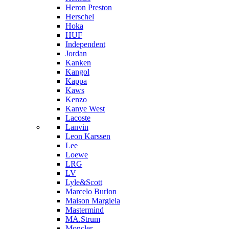
Heron Preston
Hersсhel
Hoka
HUF
Independent
Jordan
Kanken
Kangol
Kappa
Kaws
Kenzo
Kanye West
Lacoste
Lanvin
Leon Karssen
Lee
Loewe
LRG
LV
Lyle&Scott
Marcelo Burlon
Maison Margiela
Mastermind
MA.Strum
Moncler