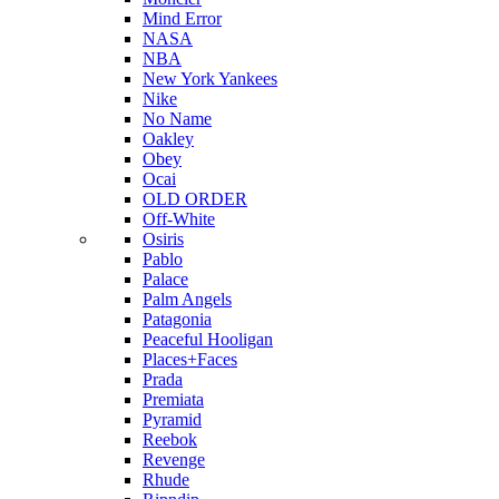
Mind Error
NASA
NBA
New York Yankees
Nike
No Name
Oakley
Obey
Ocai
OLD ORDER
Off-White
Osiris
Pablo
Palace
Palm Angels
Patagonia
Peaceful Hooligan
Places+Faces
Prada
Premiata
Pyramid
Reebok
Revenge
Rhude