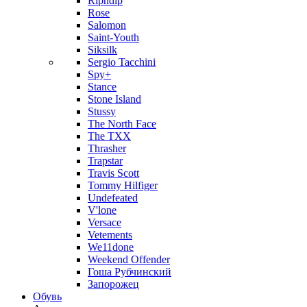
Ripndip
Rose
Salomon
Saint-Youth
Siksilk
Sergio Tacchini
Spy+
Stance
Stone Island
Stussy
The North Face
The TXX
Thrasher
Trapstar
Travis Scott
Tommy Hilfiger
Undefeated
V'lone
Versace
Vetements
We11done
Weekend Offender
Гоша Рубчинский
Запорожец
Обувь