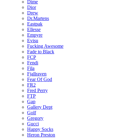
Dime
Dior
Drew
Dr.Martens
Eastpak
Ellesse
Empyre
Evisu
Fucking Awesome
Fade to Black
FCP
Fendi
Fila
Fjallraven
Fear Of God
FR2
Fred Perry
FTP
Gap
Gallery Dept
Golf
Gregory
Gucci
Happy Socks
Heron Preston