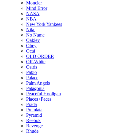
Moncler
Mind Error
NASA
NBA
New York Yankees
Nike
No Name
Oakley
Obey
Ocai
OLD ORDER
Off-White
Osiris
Pablo
Palace
Palm Angels
Patagonia
Peaceful Hooligan
Places+Faces
Prada
Premiata
Pyramid
Reebok
Revenge
Rhude