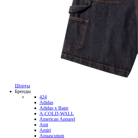
Шорты
Бренды
424
Adidas
Adidas x Bape
A-COLD-WALL
American Apparel
Ami
Amiri
Aquascutum