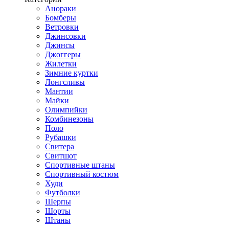
Анораки
Бомберы
Ветровки
Джинсовки
Джинсы
Джоггеры
Жилетки
Зимние куртки
Лонгсливы
Мантии
Майки
Олимпийки
Комбинезоны
Поло
Рубашки
Свитера
Свитшот
Спортивные штаны
Спортивный костюм
Худи
Футболки
Шерпы
Шорты
Штаны