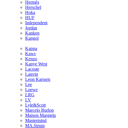
Hermès
Hersсhel
Hoka
HUF
Independent
Jordan
Kanken
Kangol
Kappa
Kaws
Kenzo
Kanye West
Lacoste
Lanvin
Leon Karssen
Lee
Loewe
LRG
LV
Lyle&Scott
Marcelo Burlon
Maison Margiela
Mastermind
MA.Strum