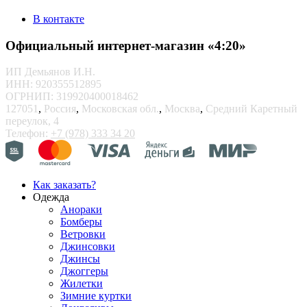
В контакте
Официальный интернет-магазин «4:20»
ИП Демьянов И.Н.
ИНН: 920355512895
ОГРНИП: 319920400018462
127051
,
Россия
,
Московская обл.
,
Москва
,
Средний Каретный
переулок, 4
Телефон:
+7 (978) 333 34 20
Как заказать?
Одежда
Анораки
Бомберы
Ветровки
Джинсовки
Джинсы
Джоггеры
Жилетки
Зимние куртки