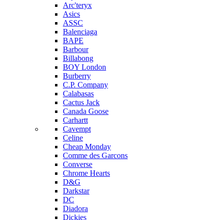
Arc'teryx
Asics
ASSC
Balenciaga
BAPE
Barbour
Billabong
BOY London
Burberry
C.P. Company
Calabasas
Cactus Jack
Canada Goose
Carhartt
Cavempt
Celine
Cheap Monday
Comme des Garcons
Converse
Chrome Hearts
D&G
Darkstar
DC
Diadora
Dickies