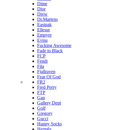
Dime
Dior
Drew
Dr.Martens
Eastpak
Ellesse
Empyre
Evisu
Fucking Awesome
Fade to Black
FCP
Fendi
Fila
Fjallraven
Fear Of God
FR2
Fred Perry
FTP
Gap
Gallery Dept
Golf
Gregory
Gucci
Happy Socks
Hermès