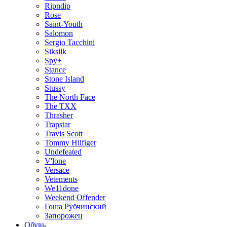
Ripndip
Rose
Saint-Youth
Salomon
Sergio Tacchini
Siksilk
Spy+
Stance
Stone Island
Stussy
The North Face
The TXX
Thrasher
Trapstar
Travis Scott
Tommy Hilfiger
Undefeated
V'lone
Versace
Vetements
We11done
Weekend Offender
Гоша Рубчинский
Запорожец
Обувь