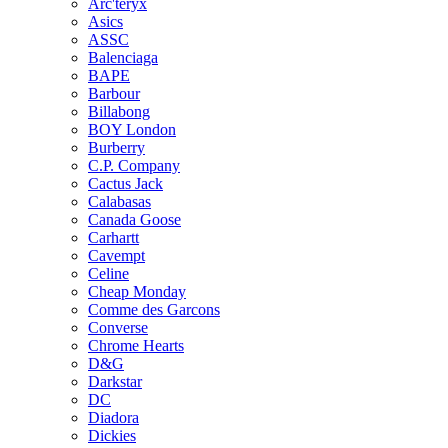
Arc'teryx
Asics
ASSC
Balenciaga
BAPE
Barbour
Billabong
BOY London
Burberry
C.P. Company
Cactus Jack
Calabasas
Canada Goose
Carhartt
Cavempt
Celine
Cheap Monday
Comme des Garcons
Converse
Chrome Hearts
D&G
Darkstar
DC
Diadora
Dickies