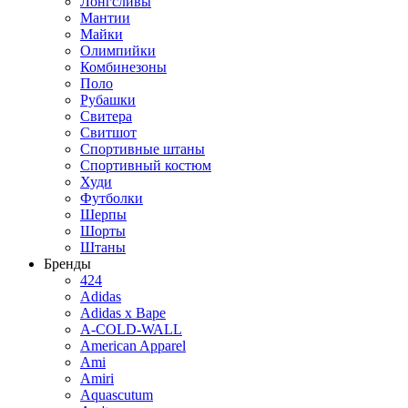
Лонгсливы
Мантии
Майки
Олимпийки
Комбинезоны
Поло
Рубашки
Свитера
Свитшот
Спортивные штаны
Спортивный костюм
Худи
Футболки
Шерпы
Шорты
Штаны
Бренды
424
Adidas
Adidas x Bape
A-COLD-WALL
American Apparel
Ami
Amiri
Aquascutum