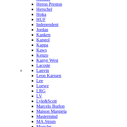
Heron Preston
Hersсhel
Hoka
HUF
Independent
Jordan
Kanken
Kangol
Kappa
Kaws
Kenzo
Kanye West
Lacoste
Lanvin
Leon Karssen
Lee
Loewe
LRG
LV
Lyle&Scott
Marcelo Burlon
Maison Margiela
Mastermind
MA.Strum
Moncler