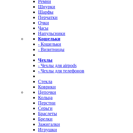
Ремни
Шнурки
Шарфы
Перчатки
Очки
Часы
Напульсники
Кошельки
- Кошельки
- Визитницы
Чехлы
- Чехлы для airpods
- Чехлы для телефонов
Стекла
Коврики
Цепочки
Кольца
Перстни
Серьги
Браслеты
Брелки
Зажигалки
Игрушки