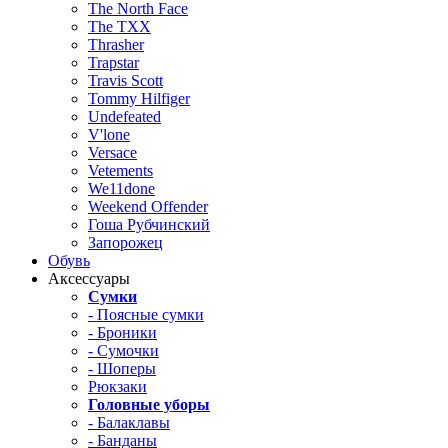
The North Face
The TXX
Thrasher
Trapstar
Travis Scott
Tommy Hilfiger
Undefeated
V'lone
Versace
Vetements
We11done
Weekend Offender
Гоша Рубчинский
Запорожец
Обувь
Аксессуары
Сумки
- Поясные сумки
- Броники
- Сумочки
- Шоперы
Рюкзаки
Головные уборы
- Балаклавы
- Банданы