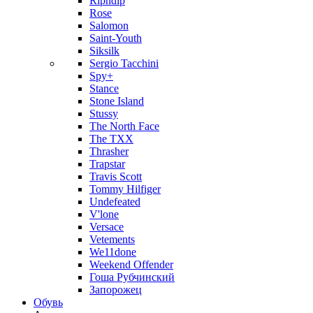
Ripndip
Rose
Salomon
Saint-Youth
Siksilk
Sergio Tacchini
Spy+
Stance
Stone Island
Stussy
The North Face
The TXX
Thrasher
Trapstar
Travis Scott
Tommy Hilfiger
Undefeated
V'lone
Versace
Vetements
We11done
Weekend Offender
Гоша Рубчинский
Запорожец
Обувь