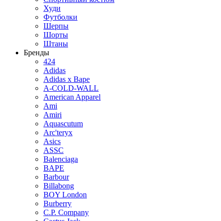
Худи
Футболки
Шерпы
Шорты
Штаны
Бренды
424
Adidas
Adidas x Bape
A-COLD-WALL
American Apparel
Ami
Amiri
Aquascutum
Arc'teryx
Asics
ASSC
Balenciaga
BAPE
Barbour
Billabong
BOY London
Burberry
C.P. Company