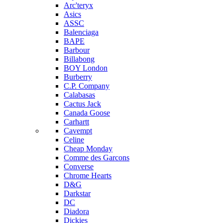
Arc'teryx
Asics
ASSC
Balenciaga
BAPE
Barbour
Billabong
BOY London
Burberry
C.P. Company
Calabasas
Cactus Jack
Canada Goose
Carhartt
Cavempt
Celine
Cheap Monday
Comme des Garcons
Converse
Chrome Hearts
D&G
Darkstar
DC
Diadora
Dickies