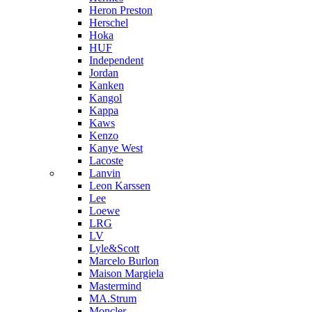
Heron Preston
Hersсhel
Hoka
HUF
Independent
Jordan
Kanken
Kangol
Kappa
Kaws
Kenzo
Kanye West
Lacoste
Lanvin
Leon Karssen
Lee
Loewe
LRG
LV
Lyle&Scott
Marcelo Burlon
Maison Margiela
Mastermind
MA.Strum
Moncler