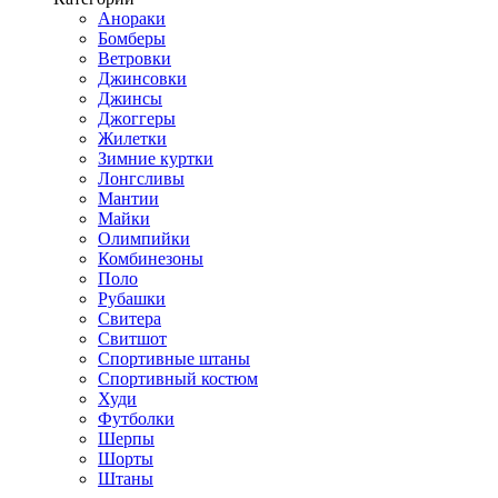
Анораки
Бомберы
Ветровки
Джинсовки
Джинсы
Джоггеры
Жилетки
Зимние куртки
Лонгсливы
Мантии
Майки
Олимпийки
Комбинезоны
Поло
Рубашки
Свитера
Свитшот
Спортивные штаны
Спортивный костюм
Худи
Футболки
Шерпы
Шорты
Штаны