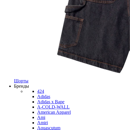
Шорты
Бренды
424
Adidas
Adidas x Bape
A-COLD-WALL
American Apparel
Ami
Amiri
Aquascutum