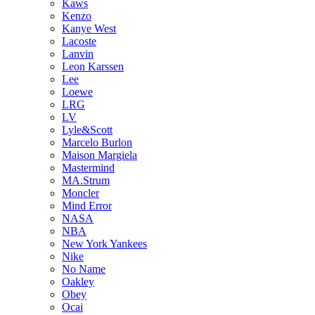
Kaws
Kenzo
Kanye West
Lacoste
Lanvin
Leon Karssen
Lee
Loewe
LRG
LV
Lyle&Scott
Marcelo Burlon
Maison Margiela
Mastermind
MA.Strum
Moncler
Mind Error
NASA
NBA
New York Yankees
Nike
No Name
Oakley
Obey
Ocai