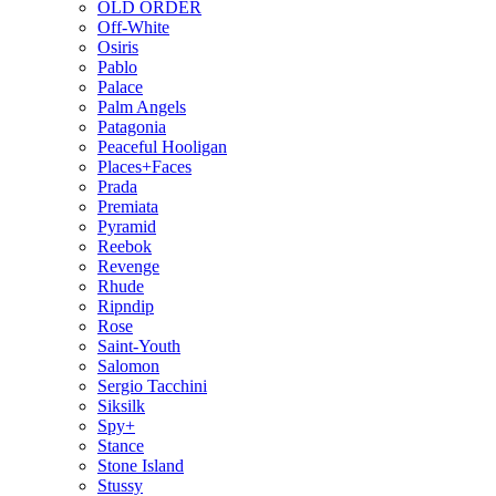
OLD ORDER
Off-White
Osiris
Pablo
Palace
Palm Angels
Patagonia
Peaceful Hooligan
Places+Faces
Prada
Premiata
Pyramid
Reebok
Revenge
Rhude
Ripndip
Rose
Saint-Youth
Salomon
Sergio Tacchini
Siksilk
Spy+
Stance
Stone Island
Stussy