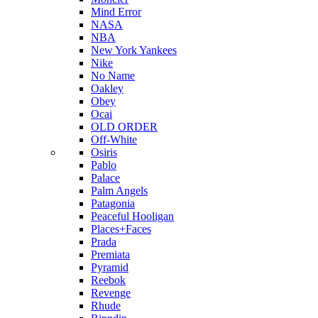
Mind Error
NASA
NBA
New York Yankees
Nike
No Name
Oakley
Obey
Ocai
OLD ORDER
Off-White
Osiris
Pablo
Palace
Palm Angels
Patagonia
Peaceful Hooligan
Places+Faces
Prada
Premiata
Pyramid
Reebok
Revenge
Rhude