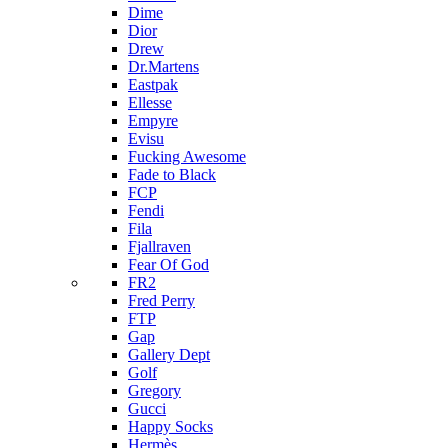
Dime
Dior
Drew
Dr.Martens
Eastpak
Ellesse
Empyre
Evisu
Fucking Awesome
Fade to Black
FCP
Fendi
Fila
Fjallraven
Fear Of God
FR2
Fred Perry
FTP
Gap
Gallery Dept
Golf
Gregory
Gucci
Happy Socks
Hermès