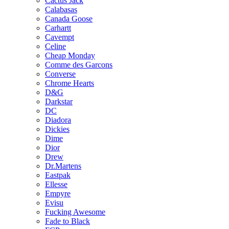
Cactus Jack
Calabasas
Canada Goose
Carhartt
Cavempt
Celine
Cheap Monday
Comme des Garcons
Converse
Chrome Hearts
D&G
Darkstar
DC
Diadora
Dickies
Dime
Dior
Drew
Dr.Martens
Eastpak
Ellesse
Empyre
Evisu
Fucking Awesome
Fade to Black