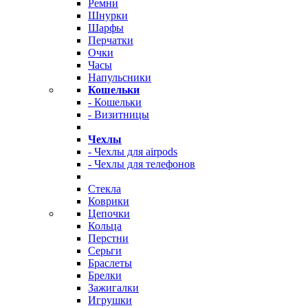
Ремни
Шнурки
Шарфы
Перчатки
Очки
Часы
Напульсники
Кошельки
- Кошельки
- Визитницы
Чехлы
- Чехлы для airpods
- Чехлы для телефонов
Стекла
Коврики
Цепочки
Кольца
Перстни
Серьги
Браслеты
Брелки
Зажигалки
Игрушки