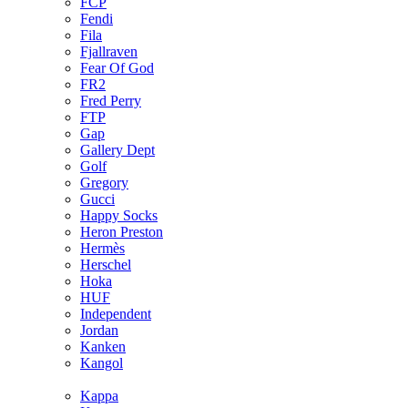
FCP
Fendi
Fila
Fjallraven
Fear Of God
FR2
Fred Perry
FTP
Gap
Gallery Dept
Golf
Gregory
Gucci
Happy Socks
Heron Preston
Hermès
Hersсhel
Hoka
HUF
Independent
Jordan
Kanken
Kangol
Kappa