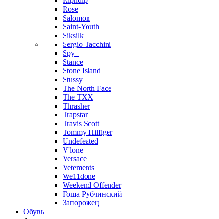
Ripndip
Rose
Salomon
Saint-Youth
Siksilk
Sergio Tacchini
Spy+
Stance
Stone Island
Stussy
The North Face
The TXX
Thrasher
Trapstar
Travis Scott
Tommy Hilfiger
Undefeated
V'lone
Versace
Vetements
We11done
Weekend Offender
Гоша Рубчинский
Запорожец
Обувь