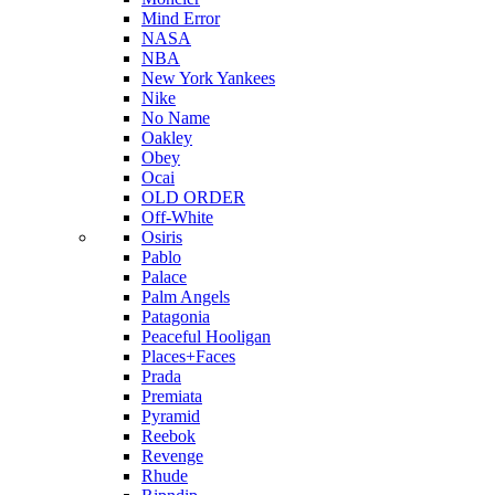
Mind Error
NASA
NBA
New York Yankees
Nike
No Name
Oakley
Obey
Ocai
OLD ORDER
Off-White
Osiris
Pablo
Palace
Palm Angels
Patagonia
Peaceful Hooligan
Places+Faces
Prada
Premiata
Pyramid
Reebok
Revenge
Rhude