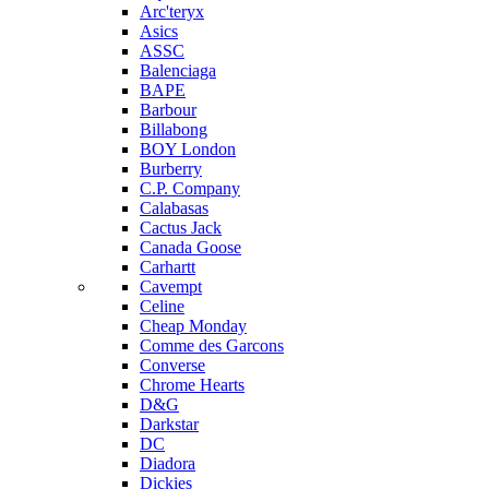
Arc'teryx
Asics
ASSC
Balenciaga
BAPE
Barbour
Billabong
BOY London
Burberry
C.P. Company
Calabasas
Cactus Jack
Canada Goose
Carhartt
Cavempt
Celine
Cheap Monday
Comme des Garcons
Converse
Chrome Hearts
D&G
Darkstar
DC
Diadora
Dickies