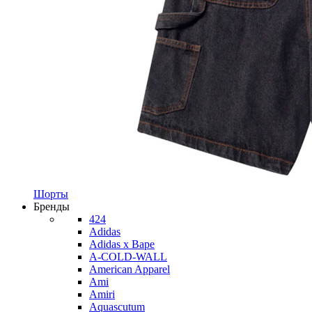
Шорты
Бренды
424
Adidas
Adidas x Bape
A-COLD-WALL
American Apparel
Ami
Amiri
Aquascutum