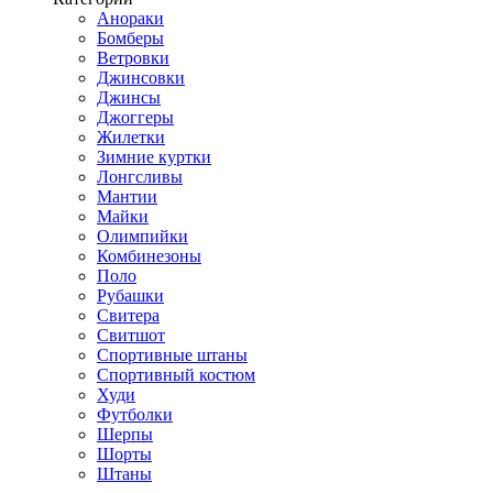
Анораки
Бомберы
Ветровки
Джинсовки
Джинсы
Джоггеры
Жилетки
Зимние куртки
Лонгсливы
Мантии
Майки
Олимпийки
Комбинезоны
Поло
Рубашки
Свитера
Свитшот
Спортивные штаны
Спортивный костюм
Худи
Футболки
Шерпы
Шорты
Штаны