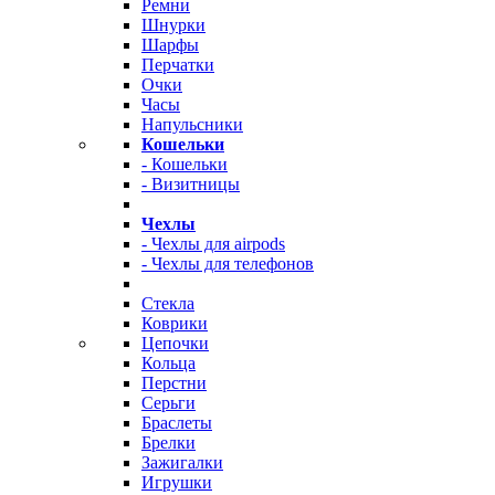
Ремни
Шнурки
Шарфы
Перчатки
Очки
Часы
Напульсники
Кошельки
- Кошельки
- Визитницы
Чехлы
- Чехлы для airpods
- Чехлы для телефонов
Стекла
Коврики
Цепочки
Кольца
Перстни
Серьги
Браслеты
Брелки
Зажигалки
Игрушки