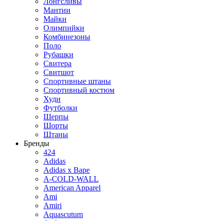
Лонгсливы
Мантии
Майки
Олимпийки
Комбинезоны
Поло
Рубашки
Свитера
Свитшот
Спортивные штаны
Спортивный костюм
Худи
Футболки
Шерпы
Шорты
Штаны
Бренды
424
Adidas
Adidas x Bape
A-COLD-WALL
American Apparel
Ami
Amiri
Aquascutum