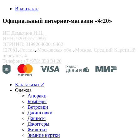
В контакте
Официальный интернет-магазин «4:20»
ИП Демьянов И.Н.
ИНН: 920355512895
ОГРНИП: 319920400018462
127051
,
Россия
,
Московская обл.
,
Москва
,
Средний Каретный
переулок, 4
Телефон:
+7 (978) 333 34 20
Как заказать?
Одежда
Анораки
Бомберы
Ветровки
Джинсовки
Джинсы
Джоггеры
Жилетки
Зимние куртки