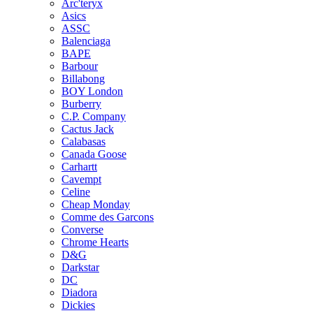
Arc'teryx
Asics
ASSC
Balenciaga
BAPE
Barbour
Billabong
BOY London
Burberry
C.P. Company
Cactus Jack
Calabasas
Canada Goose
Carhartt
Cavempt
Celine
Cheap Monday
Comme des Garcons
Converse
Chrome Hearts
D&G
Darkstar
DC
Diadora
Dickies