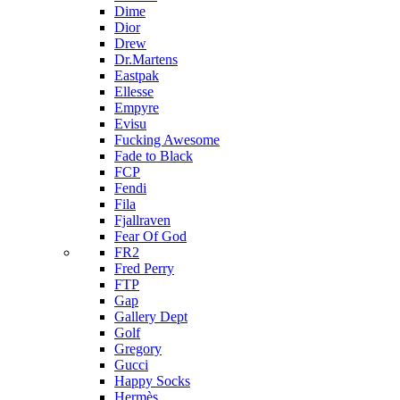
Dime
Dior
Drew
Dr.Martens
Eastpak
Ellesse
Empyre
Evisu
Fucking Awesome
Fade to Black
FCP
Fendi
Fila
Fjallraven
Fear Of God
FR2
Fred Perry
FTP
Gap
Gallery Dept
Golf
Gregory
Gucci
Happy Socks
Hermès