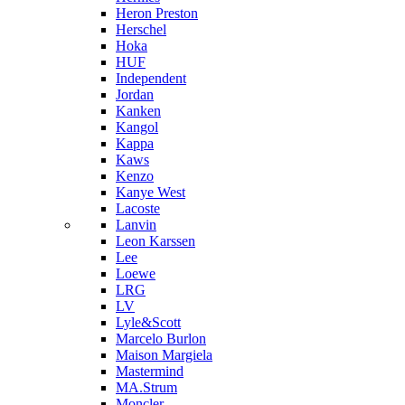
Heron Preston
Hersсhel
Hoka
HUF
Independent
Jordan
Kanken
Kangol
Kappa
Kaws
Kenzo
Kanye West
Lacoste
Lanvin
Leon Karssen
Lee
Loewe
LRG
LV
Lyle&Scott
Marcelo Burlon
Maison Margiela
Mastermind
MA.Strum
Moncler