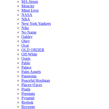
MA.Strum
Moncler
Mind Error
NASA
NBA
New York Yankees
Nike
No Name
Oakley
Obey
Ocai
OLD ORDER
Off-White
Osiris
Pablo
Palace
Palm Angels
Patagonia
Peaceful Hooligan
Places+Faces
Prada
Premiata
Pyramid
Reebok
Revenge