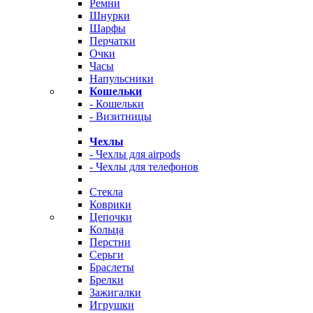
Ремни
Шнурки
Шарфы
Перчатки
Очки
Часы
Напульсники
Кошельки
- Кошельки
- Визитницы
Чехлы
- Чехлы для airpods
- Чехлы для телефонов
Стекла
Коврики
Цепочки
Кольца
Перстни
Серьги
Браслеты
Брелки
Зажигалки
Игрушки