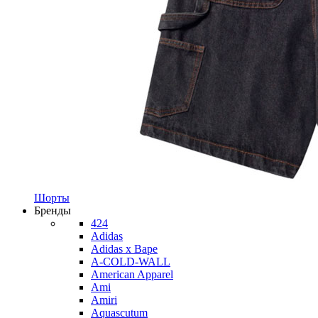
Шорты
Бренды
424
Adidas
Adidas x Bape
A-COLD-WALL
American Apparel
Ami
Amiri
Aquascutum