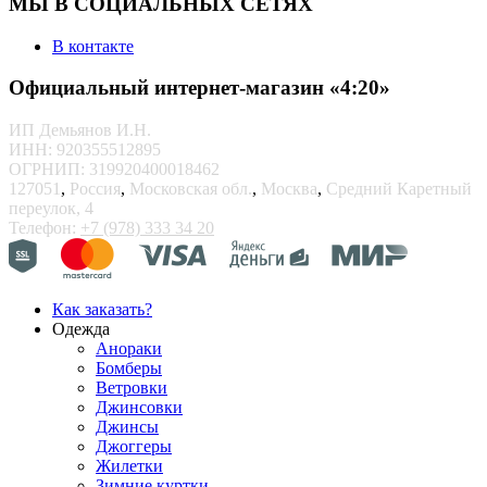
МЫ В СОЦИАЛЬНЫХ СЕТЯХ
В контакте
Официальный интернет-магазин «4:20»
ИП Демьянов И.Н.
ИНН: 920355512895
ОГРНИП: 319920400018462
127051
,
Россия
,
Московская обл.
,
Москва
,
Средний Каретный
переулок, 4
Телефон:
+7 (978) 333 34 20
Как заказать?
Одежда
Анораки
Бомберы
Ветровки
Джинсовки
Джинсы
Джоггеры
Жилетки
Зимние куртки