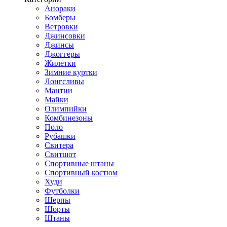
Анораки
Бомберы
Ветровки
Джинсовки
Джинсы
Джоггеры
Жилетки
Зимние куртки
Лонгсливы
Мантии
Майки
Олимпийки
Комбинезоны
Поло
Рубашки
Свитера
Свитшот
Спортивные штаны
Спортивный костюм
Худи
Футболки
Шерпы
Шорты
Штаны