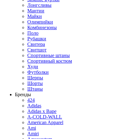
Лонгсливы
Мантии
Майки
Олимпийки
Комбинезоны
Поло
Рубашки
Свитера
Свитшот
Спортивные штаны
Спортивный костюм
Худи
Футболки
Шерпы
Шорты
Штаны
Бренды
424
Adidas
Adidas x Bape
A-COLD-WALL
American Apparel
Ami
Amiri