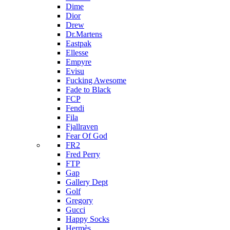
Dime
Dior
Drew
Dr.Martens
Eastpak
Ellesse
Empyre
Evisu
Fucking Awesome
Fade to Black
FCP
Fendi
Fila
Fjallraven
Fear Of God
FR2
Fred Perry
FTP
Gap
Gallery Dept
Golf
Gregory
Gucci
Happy Socks
Hermès