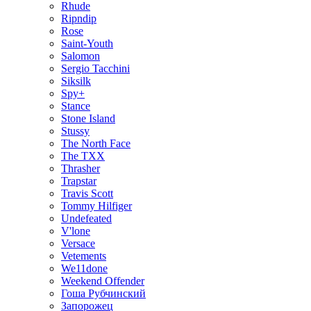
Rhude
Ripndip
Rose
Saint-Youth
Salomon
Sergio Tacchini
Siksilk
Spy+
Stance
Stone Island
Stussy
The North Face
The TXX
Thrasher
Trapstar
Travis Scott
Tommy Hilfiger
Undefeated
V'lone
Versace
Vetements
We11done
Weekend Offender
Гоша Рубчинский
Запорожец