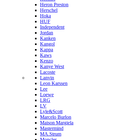
Heron Preston
Hersсhel
Hoka
HUF
Independent
Jordan
Kanken
Kangol
Kappa
Kaws
Kenzo
Kanye West
Lacoste
Lanvin
Leon Karssen
Lee
Loewe
LRG
LV
Lyle&Scott
Marcelo Burlon
Maison Margiela
Mastermind
MA.Strum
Moncler