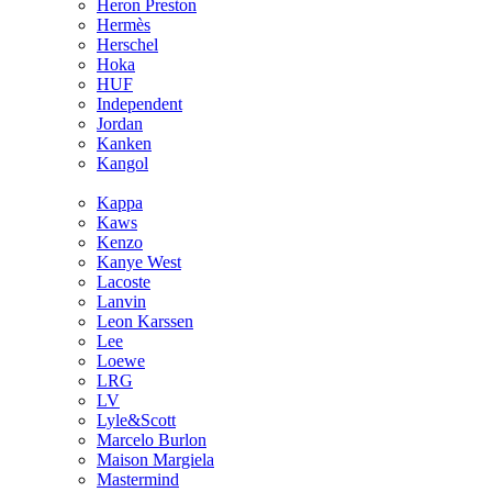
Heron Preston
Hermès
Hersсhel
Hoka
HUF
Independent
Jordan
Kanken
Kangol
Kappa
Kaws
Kenzo
Kanye West
Lacoste
Lanvin
Leon Karssen
Lee
Loewe
LRG
LV
Lyle&Scott
Marcelo Burlon
Maison Margiela
Mastermind