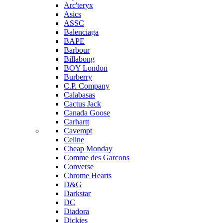
Arc'teryx
Asics
ASSC
Balenciaga
BAPE
Barbour
Billabong
BOY London
Burberry
C.P. Company
Calabasas
Cactus Jack
Canada Goose
Carhartt
Cavempt
Celine
Cheap Monday
Comme des Garcons
Converse
Chrome Hearts
D&G
Darkstar
DC
Diadora
Dickies