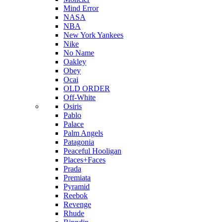
Mind Error
NASA
NBA
New York Yankees
Nike
No Name
Oakley
Obey
Ocai
OLD ORDER
Off-White
Osiris
Pablo
Palace
Palm Angels
Patagonia
Peaceful Hooligan
Places+Faces
Prada
Premiata
Pyramid
Reebok
Revenge
Rhude