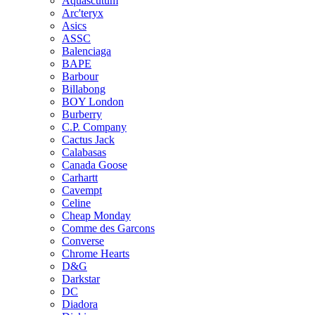
Aquascutum
Arc'teryx
Asics
ASSC
Balenciaga
BAPE
Barbour
Billabong
BOY London
Burberry
C.P. Company
Cactus Jack
Calabasas
Canada Goose
Carhartt
Cavempt
Celine
Cheap Monday
Comme des Garcons
Converse
Chrome Hearts
D&G
Darkstar
DC
Diadora