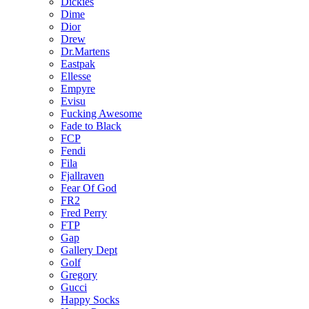
Dickies
Dime
Dior
Drew
Dr.Martens
Eastpak
Ellesse
Empyre
Evisu
Fucking Awesome
Fade to Black
FCP
Fendi
Fila
Fjallraven
Fear Of God
FR2
Fred Perry
FTP
Gap
Gallery Dept
Golf
Gregory
Gucci
Happy Socks