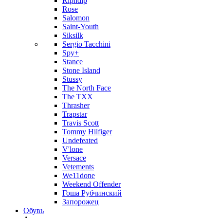
Ripndip
Rose
Salomon
Saint-Youth
Siksilk
Sergio Tacchini
Spy+
Stance
Stone Island
Stussy
The North Face
The TXX
Thrasher
Trapstar
Travis Scott
Tommy Hilfiger
Undefeated
V'lone
Versace
Vetements
We11done
Weekend Offender
Гоша Рубчинский
Запорожец
Обувь