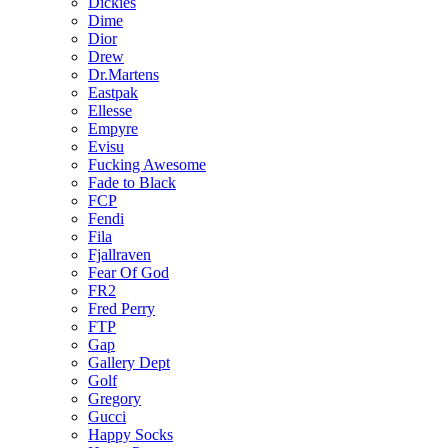
Dickies
Dime
Dior
Drew
Dr.Martens
Eastpak
Ellesse
Empyre
Evisu
Fucking Awesome
Fade to Black
FCP
Fendi
Fila
Fjallraven
Fear Of God
FR2
Fred Perry
FTP
Gap
Gallery Dept
Golf
Gregory
Gucci
Happy Socks