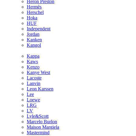
Heron Preston
Hermès
Hersсhel
Hoka
HUF
Independent
Jordan
Kanken
Kangol
Kappa
Kaws
Kenzo
Kanye West
Lacoste
Lanvin
Leon Karssen
Lee
Loewe
LRG
LV
Lyle&Scott
Marcelo Burlon
Maison Margiela
Mastermind