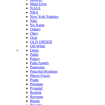
Mind Error
NASA
NBA
New York Yankees
Nike
No Name
Oakley
Obey
Ocai
OLD ORDER
Off-White
Osiris
Pablo
Palace
Palm Angels
Patagonia
Peaceful Hooligan
Places+Faces
Prada
Premiata
Pyramid
Reebok
Revenge
Rhude