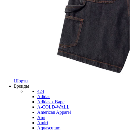
Шорты
Бренды
424
Adidas
Adidas x Bape
A-COLD-WALL
American Apparel
Ami
Amiri
Aquascutum