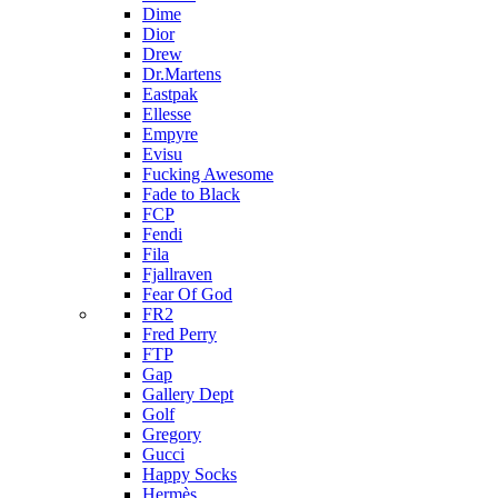
Dime
Dior
Drew
Dr.Martens
Eastpak
Ellesse
Empyre
Evisu
Fucking Awesome
Fade to Black
FCP
Fendi
Fila
Fjallraven
Fear Of God
FR2
Fred Perry
FTP
Gap
Gallery Dept
Golf
Gregory
Gucci
Happy Socks
Hermès