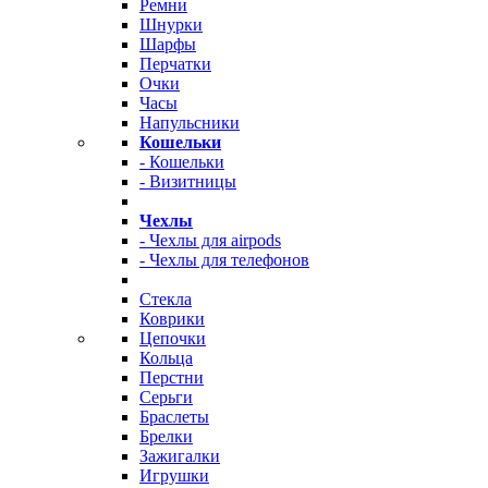
Ремни
Шнурки
Шарфы
Перчатки
Очки
Часы
Напульсники
Кошельки
- Кошельки
- Визитницы
Чехлы
- Чехлы для airpods
- Чехлы для телефонов
Стекла
Коврики
Цепочки
Кольца
Перстни
Серьги
Браслеты
Брелки
Зажигалки
Игрушки