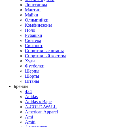
Лонгсливы
Мантии
Майки
Олимпийки
Комбинезоны
Поло
Рубашки
Свитера
Свитшот
Спортивные штаны
Спортивный костюм
Худи
Футболки
Шерпы
Шорты
Штаны
Бренды
424
Adidas
Adidas x Bape
A-COLD-WALL
American Apparel
Ami
Amiri