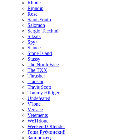
Rhude
Ripndip
Rose
Saint-Youth
Salomon
Sergio Tacchini
Siksilk
Spy+
Stance
Stone Island
Stussy
The North Face
The TXX
Thrasher
Trapstar
Travis Scott
Tommy Hilfiger
Undefeated
V'lone
Versace
Vetements
We11done
Weekend Offender
Гоша Рубчинский
Запорожец