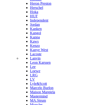
Heron Preston
Hersсhel
Hoka
HUF
Independent
Jordan
Kanken
Kangol
Kappa
Kaws
Kenzo
Kanye West
Lacoste
Lanvin
Leon Karssen
Lee
Loewe
LRG
LV
Lyle&Scott
Marcelo Burlon
Maison Margiela
Mastermind
MA.Strum
Moncler