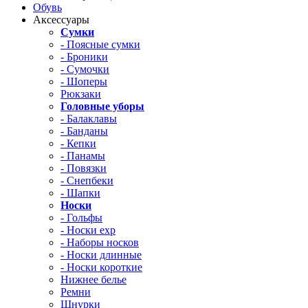
Обувь
Аксессуары
Сумки
- Поясные сумки
- Броники
- Сумочки
- Шоперы
Рюкзаки
Головные уборы
- Балаклавы
- Банданы
- Кепки
- Панамы
- Повязки
- Снепбеки
- Шапки
Носки
- Гольфы
- Носки exp
- Наборы носков
- Носки длинные
- Носки короткие
Нижнее белье
Ремни
Шнурки