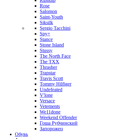
Ripndip
Rose
Salomon
Saint-Youth
Siksilk
Sergio Tacchini
Spy+
Stance
Stone Island
Stussy
The North Face
The TXX
Thrasher
Trapstar
Travis Scott
Tommy Hilfiger
Undefeated
V'lone
Versace
Vetements
We11done
Weekend Offender
Гоша Рубчинский
Запорожец
Обувь