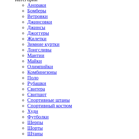
Анораки
Бомберы
Ветровки
Джинсовки
Джинсы
Джоггеры
Жилетки
Зимние куртки
Лонгсливы
Мантии
Майки
Олимпийки
Комбинезоны
Поло
Рубашки
Свитера
Свитшот
Спортивные штаны
Спортивный костюм
Худи
Футболки
Шерпы
Шорты
Штаны