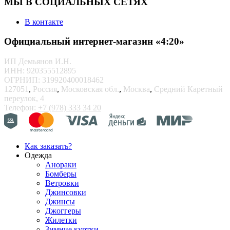
МЫ В СОЦИАЛЬНЫХ СЕТЯХ
В контакте
Официальный интернет-магазин «4:20»
ИП Демьянов И.Н.
ИНН: 920355512895
ОГРНИП: 319920400018462
127051
,
Россия
,
Московская обл.
,
Москва
,
Средний Каретный
переулок, 4
Телефон:
+7 (978) 333 34 20
Как заказать?
Одежда
Анораки
Бомберы
Ветровки
Джинсовки
Джинсы
Джоггеры
Жилетки
Зимние куртки