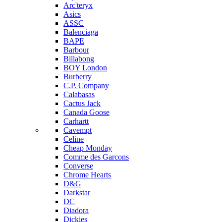
Arc'teryx
Asics
ASSC
Balenciaga
BAPE
Barbour
Billabong
BOY London
Burberry
C.P. Company
Calabasas
Cactus Jack
Canada Goose
Carhartt
Cavempt
Celine
Cheap Monday
Comme des Garcons
Converse
Chrome Hearts
D&G
Darkstar
DC
Diadora
Dickies