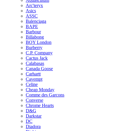
Aquascutum
Arc'teryx
Asics
ASSC
Balenciaga
BAPE
Barbour
Billabong
BOY London
Burberry
C.P. Company
Cactus Jack
Calabasas
Canada Goose
Carhartt
Cavempt
Celine
Cheap Monday
Comme des Garcons
Converse
Chrome Hearts
D&G
Darkstar
DC
Diadora