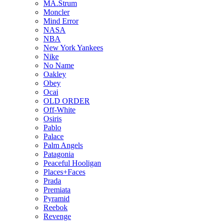
MA.Strum
Moncler
Mind Error
NASA
NBA
New York Yankees
Nike
No Name
Oakley
Obey
Ocai
OLD ORDER
Off-White
Osiris
Pablo
Palace
Palm Angels
Patagonia
Peaceful Hooligan
Places+Faces
Prada
Premiata
Pyramid
Reebok
Revenge