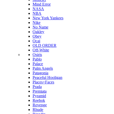
Mind Error
NASA
NBA
New York Yankees
Nike
No Name
Oakley
Obey
Ocai
OLD ORDER
Off-White
Osiris
Pablo
Palace
Palm Angels
Patagonia
Peaceful Hooligan
Places+Faces
Prada
Premiata
Pyramid
Reebok
Revenge
Rhude