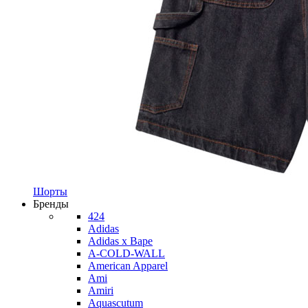
Шорты
Бренды
424
Adidas
Adidas x Bape
A-COLD-WALL
American Apparel
Ami
Amiri
Aquascutum