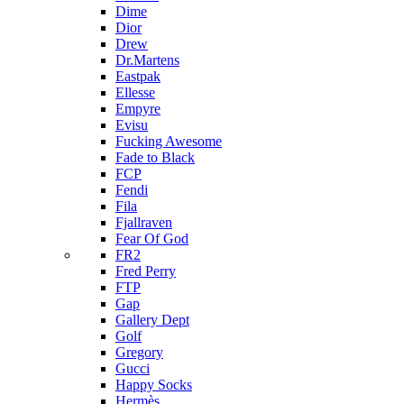
Dime
Dior
Drew
Dr.Martens
Eastpak
Ellesse
Empyre
Evisu
Fucking Awesome
Fade to Black
FCP
Fendi
Fila
Fjallraven
Fear Of God
FR2
Fred Perry
FTP
Gap
Gallery Dept
Golf
Gregory
Gucci
Happy Socks
Hermès