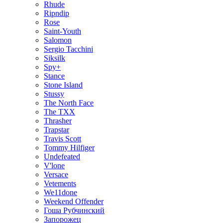
Rhude
Ripndip
Rose
Saint-Youth
Salomon
Sergio Tacchini
Siksilk
Spy+
Stance
Stone Island
Stussy
The North Face
The TXX
Thrasher
Trapstar
Travis Scott
Tommy Hilfiger
Undefeated
V'lone
Versace
Vetements
We11done
Weekend Offender
Гоша Рубчинский
Запорожец