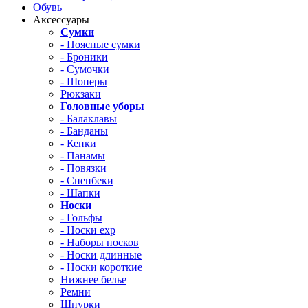
Обувь
Аксессуары
Сумки
- Поясные сумки
- Броники
- Сумочки
- Шоперы
Рюкзаки
Головные уборы
- Балаклавы
- Банданы
- Кепки
- Панамы
- Повязки
- Снепбеки
- Шапки
Носки
- Гольфы
- Носки exp
- Наборы носков
- Носки длинные
- Носки короткие
Нижнее белье
Ремни
Шнурки