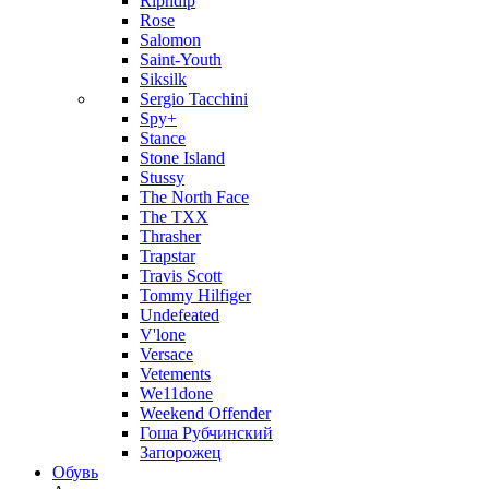
Ripndip
Rose
Salomon
Saint-Youth
Siksilk
Sergio Tacchini
Spy+
Stance
Stone Island
Stussy
The North Face
The TXX
Thrasher
Trapstar
Travis Scott
Tommy Hilfiger
Undefeated
V'lone
Versace
Vetements
We11done
Weekend Offender
Гоша Рубчинский
Запорожец
Обувь