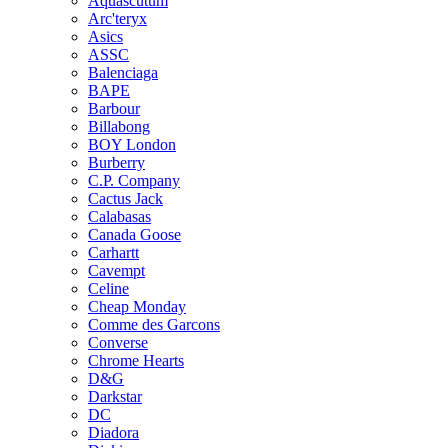
Aquascutum
Arc'teryx
Asics
ASSC
Balenciaga
BAPE
Barbour
Billabong
BOY London
Burberry
C.P. Company
Cactus Jack
Calabasas
Canada Goose
Carhartt
Cavempt
Celine
Cheap Monday
Comme des Garcons
Converse
Chrome Hearts
D&G
Darkstar
DC
Diadora