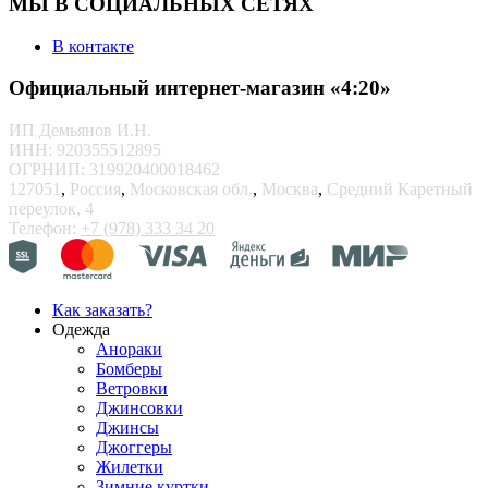
МЫ В СОЦИАЛЬНЫХ СЕТЯХ
В контакте
Официальный интернет-магазин «4:20»
ИП Демьянов И.Н.
ИНН: 920355512895
ОГРНИП: 319920400018462
127051
,
Россия
,
Московская обл.
,
Москва
,
Средний Каретный
переулок, 4
Телефон:
+7 (978) 333 34 20
Как заказать?
Одежда
Анораки
Бомберы
Ветровки
Джинсовки
Джинсы
Джоггеры
Жилетки
Зимние куртки