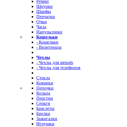
Ремни
Шнурки
Шарфы
Перчатки
Очки
Часы
Напульсники
Кошельки
- Кошельки
- Визитницы
Чехлы
- Чехлы для airpods
- Чехлы для телефонов
Стекла
Коврики
Цепочки
Кольца
Перстни
Серьги
Браслеты
Брелки
Зажигалки
Игрушки