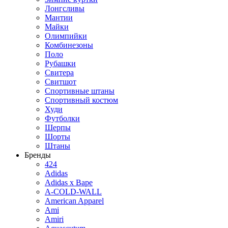
Лонгсливы
Мантии
Майки
Олимпийки
Комбинезоны
Поло
Рубашки
Свитера
Свитшот
Спортивные штаны
Спортивный костюм
Худи
Футболки
Шерпы
Шорты
Штаны
Бренды
424
Adidas
Adidas x Bape
A-COLD-WALL
American Apparel
Ami
Amiri