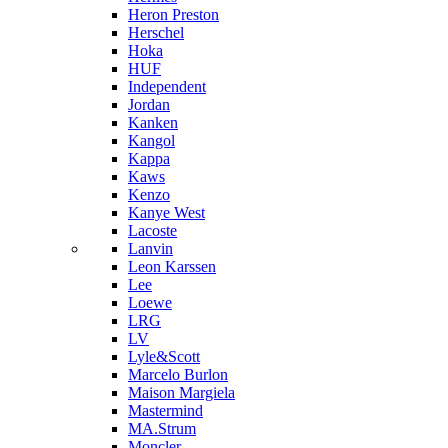
Heron Preston
Hersсhel
Hoka
HUF
Independent
Jordan
Kanken
Kangol
Kappa
Kaws
Kenzo
Kanye West
Lacoste
Lanvin
Leon Karssen
Lee
Loewe
LRG
LV
Lyle&Scott
Marcelo Burlon
Maison Margiela
Mastermind
MA.Strum
Moncler