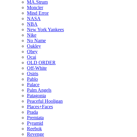
MA.Strum
Moncler
Mind Error
NASA
NBA
New York Yankees
Nike
No Name
Oakley
Obey
Ocai
OLD ORDER
Off-White
Osiris
Pablo
Palace
Palm Angels
Patagonia
Peaceful Hooligan
Places+Faces
Prada
Premiata
Pyramid
Reebok
Revenge