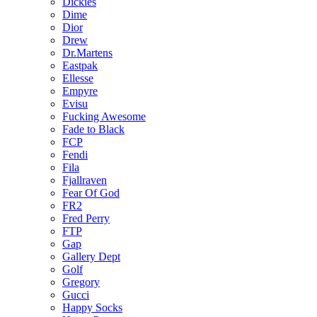
Dickies
Dime
Dior
Drew
Dr.Martens
Eastpak
Ellesse
Empyre
Evisu
Fucking Awesome
Fade to Black
FCP
Fendi
Fila
Fjallraven
Fear Of God
FR2
Fred Perry
FTP
Gap
Gallery Dept
Golf
Gregory
Gucci
Happy Socks