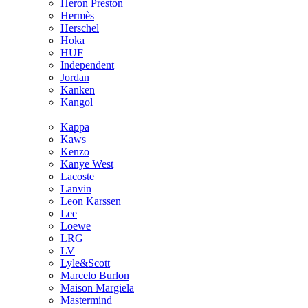
Heron Preston
Hermès
Hersсhel
Hoka
HUF
Independent
Jordan
Kanken
Kangol
Kappa
Kaws
Kenzo
Kanye West
Lacoste
Lanvin
Leon Karssen
Lee
Loewe
LRG
LV
Lyle&Scott
Marcelo Burlon
Maison Margiela
Mastermind