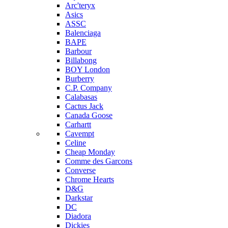
Arc'teryx
Asics
ASSC
Balenciaga
BAPE
Barbour
Billabong
BOY London
Burberry
C.P. Company
Calabasas
Cactus Jack
Canada Goose
Carhartt
Cavempt
Celine
Cheap Monday
Comme des Garcons
Converse
Chrome Hearts
D&G
Darkstar
DC
Diadora
Dickies