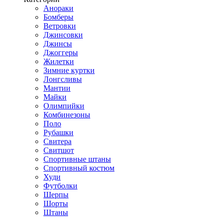
Анораки
Бомберы
Ветровки
Джинсовки
Джинсы
Джоггеры
Жилетки
Зимние куртки
Лонгсливы
Мантии
Майки
Олимпийки
Комбинезоны
Поло
Рубашки
Свитера
Свитшот
Спортивные штаны
Спортивный костюм
Худи
Футболки
Шерпы
Шорты
Штаны