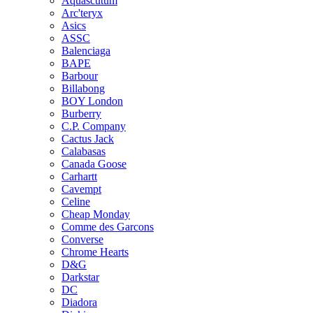
Aquascutum
Arc'teryx
Asics
ASSC
Balenciaga
BAPE
Barbour
Billabong
BOY London
Burberry
C.P. Company
Cactus Jack
Calabasas
Canada Goose
Carhartt
Cavempt
Celine
Cheap Monday
Comme des Garcons
Converse
Chrome Hearts
D&G
Darkstar
DC
Diadora