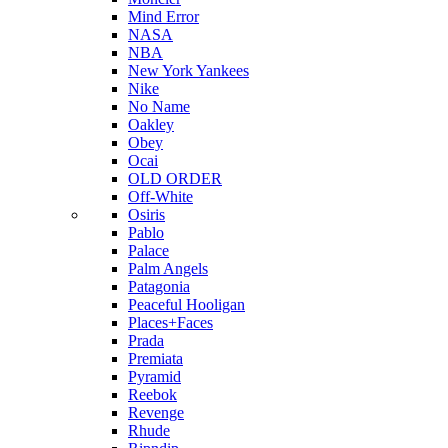
Mind Error
NASA
NBA
New York Yankees
Nike
No Name
Oakley
Obey
Ocai
OLD ORDER
Off-White
Osiris
Pablo
Palace
Palm Angels
Patagonia
Peaceful Hooligan
Places+Faces
Prada
Premiata
Pyramid
Reebok
Revenge
Rhude