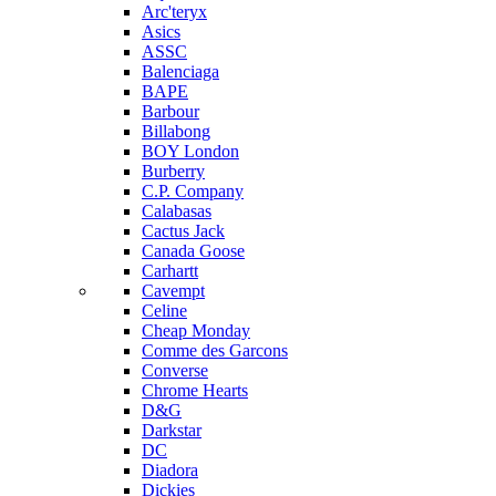
Arc'teryx
Asics
ASSC
Balenciaga
BAPE
Barbour
Billabong
BOY London
Burberry
C.P. Company
Calabasas
Cactus Jack
Canada Goose
Carhartt
Cavempt
Celine
Cheap Monday
Comme des Garcons
Converse
Chrome Hearts
D&G
Darkstar
DC
Diadora
Dickies