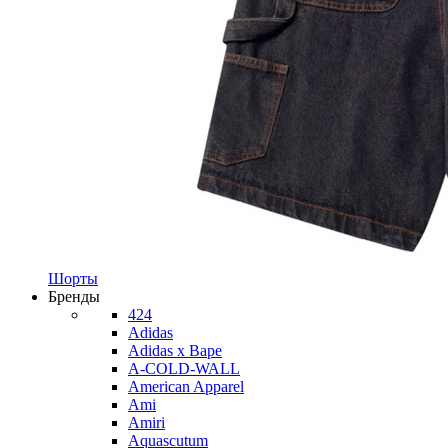
Шорты
Бренды
424
Adidas
Adidas x Bape
A-COLD-WALL
American Apparel
Ami
Amiri
Aquascutum