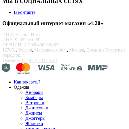
МЫ В СОЦИАЛЬНЫХ СЕТЯХ
В контакте
Официальный интернет-магазин «4:20»
ИП Демьянов И.Н.
ИНН: 920355512895
ОГРНИП: 319920400018462
127051
,
Россия
,
Московская обл.
,
Москва
,
Средний Каретный
переулок, 4
Телефон:
+7 (978) 333 34 20
Как заказать?
Одежда
Анораки
Бомберы
Ветровки
Джинсовки
Джинсы
Джоггеры
Жилетки
Зимние куртки