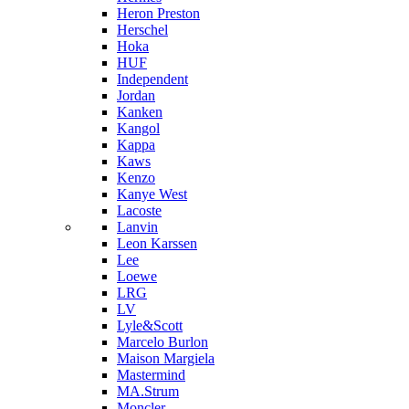
Heron Preston
Hersсhel
Hoka
HUF
Independent
Jordan
Kanken
Kangol
Kappa
Kaws
Kenzo
Kanye West
Lacoste
Lanvin
Leon Karssen
Lee
Loewe
LRG
LV
Lyle&Scott
Marcelo Burlon
Maison Margiela
Mastermind
MA.Strum
Moncler