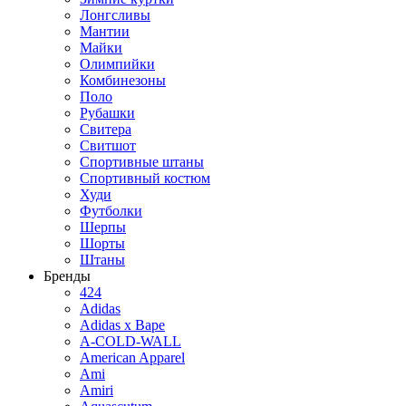
Лонгсливы
Мантии
Майки
Олимпийки
Комбинезоны
Поло
Рубашки
Свитера
Свитшот
Спортивные штаны
Спортивный костюм
Худи
Футболки
Шерпы
Шорты
Штаны
Бренды
424
Adidas
Adidas x Bape
A-COLD-WALL
American Apparel
Ami
Amiri