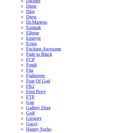
Dickies
Dime
Dior
Drew
Dr.Martens
Eastpak
Ellesse
Empyre
Evisu
Fucking Awesome
Fade to Black
FCP
Fendi
Fila
Fjallraven
Fear Of God
FR2
Fred Perry
FTP
Gap
Gallery Dept
Golf
Gregory
Gucci
Happy Socks