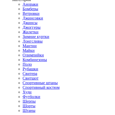
Анораки
Бомберы
Ветровки
Джинсовки
Джинсы
Джоггеры
Жилетки
Зимние куртки
Лонгсливы
Мантии
Майки
Олимпийки
Комбинезоны
Поло
Рубашки
Свитера
Свитшот
Спортивные штаны
Спортивный костюм
Худи
Футболки
Шерпы
Шорты
Штаны