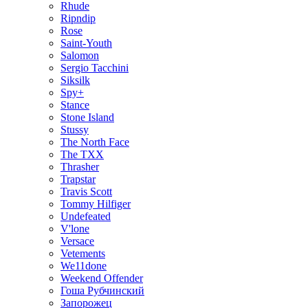
Rhude
Ripndip
Rose
Saint-Youth
Salomon
Sergio Tacchini
Siksilk
Spy+
Stance
Stone Island
Stussy
The North Face
The TXX
Thrasher
Trapstar
Travis Scott
Tommy Hilfiger
Undefeated
V'lone
Versace
Vetements
We11done
Weekend Offender
Гоша Рубчинский
Запорожец