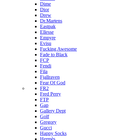
Dime
Dior
Drew
Dr.Martens
Eastpak
Ellesse
Empyre
Evisu
Fucking Awesome
Fade to Black
FCP
Fendi
Fila
Fjallraven
Fear Of God
FR2
Fred Perry
FTP
Gap
Gallery Dept
Golf
Gregory
Gucci
Happy Socks
Hermès