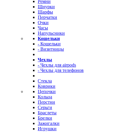
Ремни
Шнурки
Шарфы
Перчатки
Очки
Часы
Напульсники
Кошельки
- Кошельки
- Визитницы
Чехлы
- Чехлы для airpods
- Чехлы для телефонов
Стекла
Коврики
Цепочки
Кольца
Перстни
Серьги
Браслеты
Брелки
Зажигалки
Игрушки