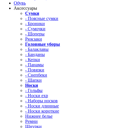
Обувь
Аксессуары
Сумки
- Поясные сумки
- Броники
- Сумочки
- Шоперы
Рюкзаки
Головные уборы
- Балаклавы
- Банданы
- Кепки
- Панамы
- Повязки
- Снепбеки
- Шапки
Носки
- Гольфы
- Носки exp
- Наборы носков
- Носки длинные
- Носки короткие
Нижнее белье
Ремни
Шнурки