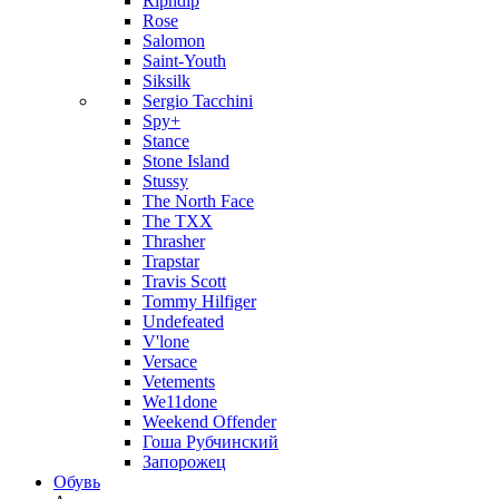
Ripndip
Rose
Salomon
Saint-Youth
Siksilk
Sergio Tacchini
Spy+
Stance
Stone Island
Stussy
The North Face
The TXX
Thrasher
Trapstar
Travis Scott
Tommy Hilfiger
Undefeated
V'lone
Versace
Vetements
We11done
Weekend Offender
Гоша Рубчинский
Запорожец
Обувь