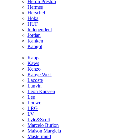
Heron Preston
Hermès
Hersсhel
Hoka
HUF
Independent
Jordan
Kanken
Kangol
Kappa
Kaws
Kenzo
Kanye West
Lacoste
Lanvin
Leon Karssen
Lee
Loewe
LRG
LV
Lyle&Scott
Marcelo Burlon
Maison Margiela
Mastermind