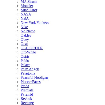
MA.Strum
Moncler
Mind Error
NASA
NBA
New York Yankees
Nike
No Name
Oakley
Obey
Ocai
OLD ORDER
Off-White
Osiris
Pablo
Palace
Palm Angels
Patagonia
Peaceful Hooligan
Places+Faces
Prada
Premiata
Pyramid
Reebok
Revenge