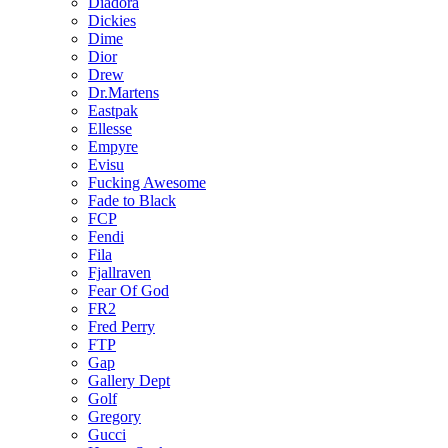
Diadora
Dickies
Dime
Dior
Drew
Dr.Martens
Eastpak
Ellesse
Empyre
Evisu
Fucking Awesome
Fade to Black
FCP
Fendi
Fila
Fjallraven
Fear Of God
FR2
Fred Perry
FTP
Gap
Gallery Dept
Golf
Gregory
Gucci