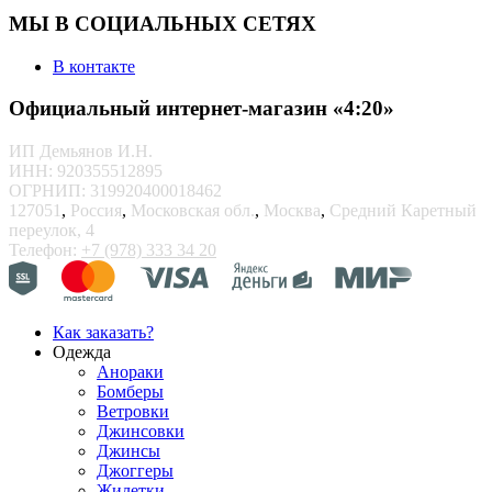
МЫ В СОЦИАЛЬНЫХ СЕТЯХ
В контакте
Официальный интернет-магазин «4:20»
ИП Демьянов И.Н.
ИНН: 920355512895
ОГРНИП: 319920400018462
127051
,
Россия
,
Московская обл.
,
Москва
,
Средний Каретный
переулок, 4
Телефон:
+7 (978) 333 34 20
Как заказать?
Одежда
Анораки
Бомберы
Ветровки
Джинсовки
Джинсы
Джоггеры
Жилетки