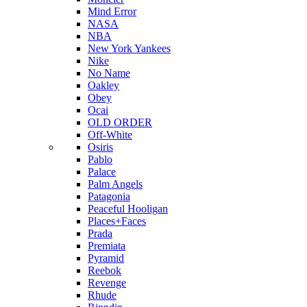
Mind Error
NASA
NBA
New York Yankees
Nike
No Name
Oakley
Obey
Ocai
OLD ORDER
Off-White
Osiris
Pablo
Palace
Palm Angels
Patagonia
Peaceful Hooligan
Places+Faces
Prada
Premiata
Pyramid
Reebok
Revenge
Rhude