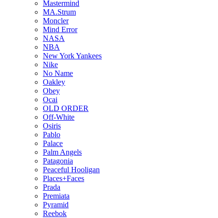
Mastermind
MA.Strum
Moncler
Mind Error
NASA
NBA
New York Yankees
Nike
No Name
Oakley
Obey
Ocai
OLD ORDER
Off-White
Osiris
Pablo
Palace
Palm Angels
Patagonia
Peaceful Hooligan
Places+Faces
Prada
Premiata
Pyramid
Reebok