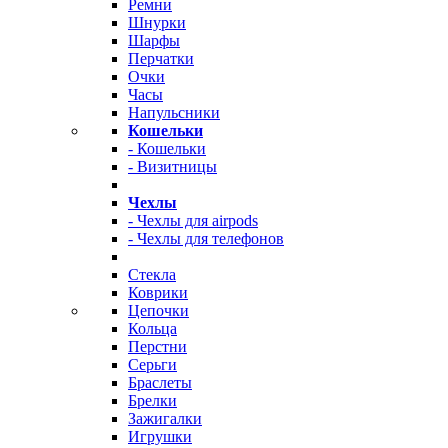
Ремни
Шнурки
Шарфы
Перчатки
Очки
Часы
Напульсники
Кошельки
- Кошельки
- Визитницы
Чехлы
- Чехлы для airpods
- Чехлы для телефонов
Стекла
Коврики
Цепочки
Кольца
Перстни
Серьги
Браслеты
Брелки
Зажигалки
Игрушки