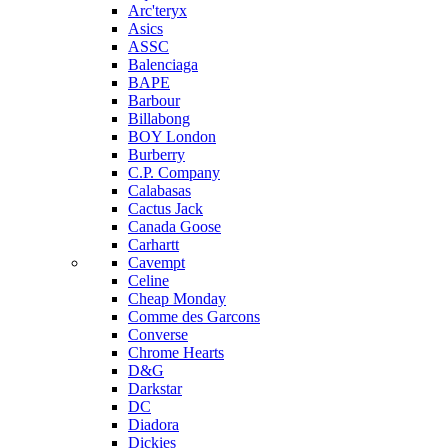
Arc'teryx
Asics
ASSC
Balenciaga
BAPE
Barbour
Billabong
BOY London
Burberry
C.P. Company
Calabasas
Cactus Jack
Canada Goose
Carhartt
Cavempt
Celine
Cheap Monday
Comme des Garcons
Converse
Chrome Hearts
D&G
Darkstar
DC
Diadora
Dickies