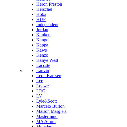
Heron Preston
Hersсhel
Hoka
HUF
Independent
Jordan
Kanken
Kangol
Kappa
Kaws
Kenzo
Kanye West
Lacoste
Lanvin
Leon Karssen
Lee
Loewe
LRG
LV
Lyle&Scott
Marcelo Burlon
Maison Margiela
Mastermind
MA.Strum
Moncler