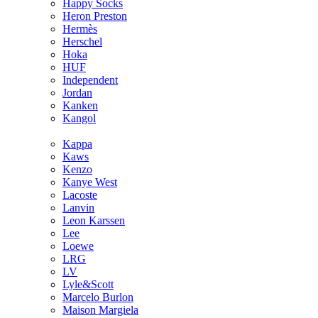
Happy Socks
Heron Preston
Hermès
Hersсhel
Hoka
HUF
Independent
Jordan
Kanken
Kangol
Kappa
Kaws
Kenzo
Kanye West
Lacoste
Lanvin
Leon Karssen
Lee
Loewe
LRG
LV
Lyle&Scott
Marcelo Burlon
Maison Margiela