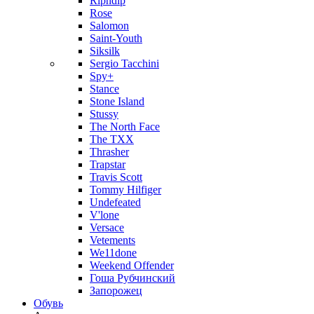
Ripndip
Rose
Salomon
Saint-Youth
Siksilk
Sergio Tacchini
Spy+
Stance
Stone Island
Stussy
The North Face
The TXX
Thrasher
Trapstar
Travis Scott
Tommy Hilfiger
Undefeated
V'lone
Versace
Vetements
We11done
Weekend Offender
Гоша Рубчинский
Запорожец
Обувь