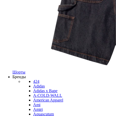
Шорты
Бренды
424
Adidas
Adidas x Bape
A-COLD-WALL
American Apparel
Ami
Amiri
Aquascutum