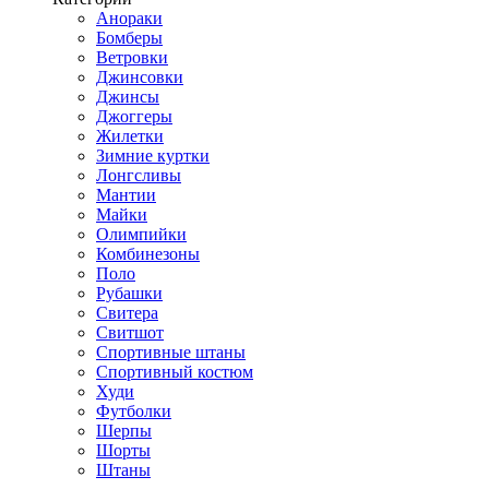
Анораки
Бомберы
Ветровки
Джинсовки
Джинсы
Джоггеры
Жилетки
Зимние куртки
Лонгсливы
Мантии
Майки
Олимпийки
Комбинезоны
Поло
Рубашки
Свитера
Свитшот
Спортивные штаны
Спортивный костюм
Худи
Футболки
Шерпы
Шорты
Штаны