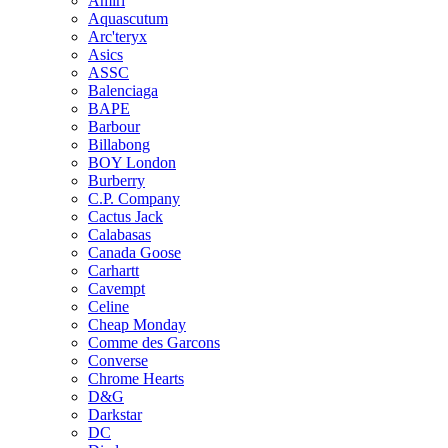
Amiri
Aquascutum
Arc'teryx
Asics
ASSC
Balenciaga
BAPE
Barbour
Billabong
BOY London
Burberry
C.P. Company
Cactus Jack
Calabasas
Canada Goose
Carhartt
Cavempt
Celine
Cheap Monday
Comme des Garcons
Converse
Chrome Hearts
D&G
Darkstar
DC