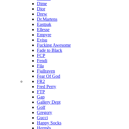
Dime
Dior
Drew
Dr.Martens
Eastpak
Ellesse
Empyre
Evisu
Fucking Awesome
Fade to Black
FCP
Fendi
Fila
Fjallraven
Fear Of God
FR2
Fred Perry
FTP
Gap
Gallery Dept
Golf
Gregory
Gucci
Happy Socks
Hermès