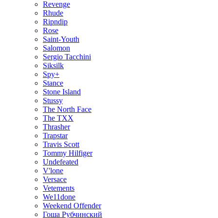
Revenge
Rhude
Ripndip
Rose
Saint-Youth
Salomon
Sergio Tacchini
Siksilk
Spy+
Stance
Stone Island
Stussy
The North Face
The TXX
Thrasher
Trapstar
Travis Scott
Tommy Hilfiger
Undefeated
V'lone
Versace
Vetements
We11done
Weekend Offender
Гоша Рубчинский