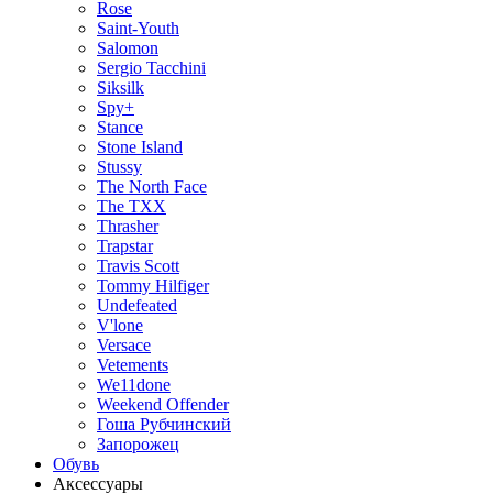
Rose
Saint-Youth
Salomon
Sergio Tacchini
Siksilk
Spy+
Stance
Stone Island
Stussy
The North Face
The TXX
Thrasher
Trapstar
Travis Scott
Tommy Hilfiger
Undefeated
V'lone
Versace
Vetements
We11done
Weekend Offender
Гоша Рубчинский
Запорожец
Обувь
Аксессуары