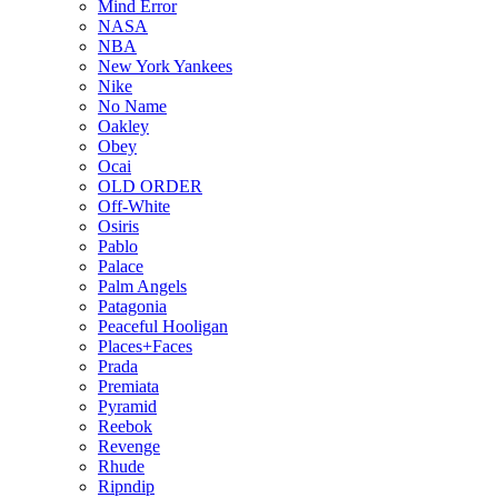
Mind Error
NASA
NBA
New York Yankees
Nike
No Name
Oakley
Obey
Ocai
OLD ORDER
Off-White
Osiris
Pablo
Palace
Palm Angels
Patagonia
Peaceful Hooligan
Places+Faces
Prada
Premiata
Pyramid
Reebok
Revenge
Rhude
Ripndip