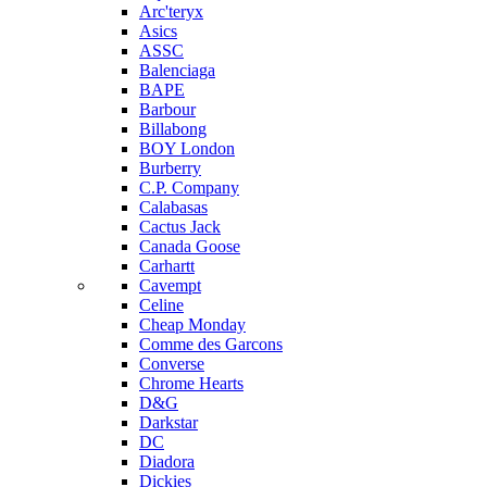
Arc'teryx
Asics
ASSC
Balenciaga
BAPE
Barbour
Billabong
BOY London
Burberry
C.P. Company
Calabasas
Cactus Jack
Canada Goose
Carhartt
Cavempt
Celine
Cheap Monday
Comme des Garcons
Converse
Chrome Hearts
D&G
Darkstar
DC
Diadora
Dickies