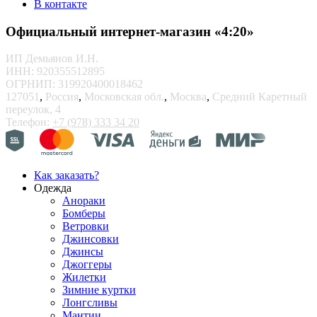
В контакте
Официальный интернет-магазин «4:20»
ИП Демьянов И.Н.
ИНН: 920355512895
ОГРНИП: 319920400018462
127051
,
Россия
,
Московская обл.
,
Москва
,
Средний Каретный
переулок, 4
Телефон:
+7 (978) 333 34 20
Как заказать?
Одежда
Анораки
Бомберы
Ветровки
Джинсовки
Джинсы
Джоггеры
Жилетки
Зимние куртки
Лонгсливы
Мантии