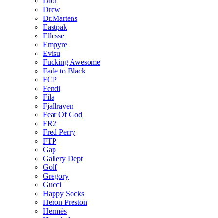
Dior
Drew
Dr.Martens
Eastpak
Ellesse
Empyre
Evisu
Fucking Awesome
Fade to Black
FCP
Fendi
Fila
Fjallraven
Fear Of God
FR2
Fred Perry
FTP
Gap
Gallery Dept
Golf
Gregory
Gucci
Happy Socks
Heron Preston
Hermès