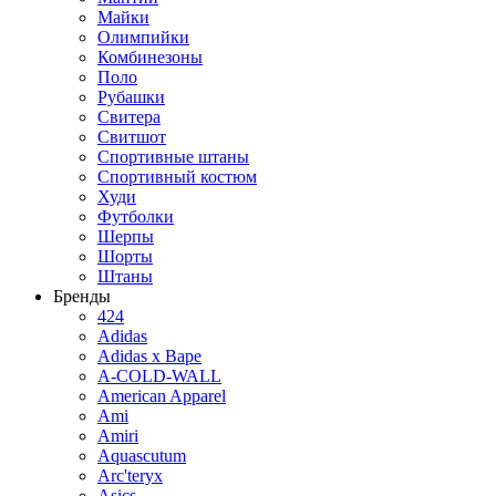
Майки
Олимпийки
Комбинезоны
Поло
Рубашки
Свитера
Свитшот
Спортивные штаны
Спортивный костюм
Худи
Футболки
Шерпы
Шорты
Штаны
Бренды
424
Adidas
Adidas x Bape
A-COLD-WALL
American Apparel
Ami
Amiri
Aquascutum
Arc'teryx
Asics