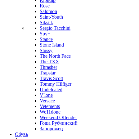
Ripndip
Rose
Salomon
Saint-Youth
Siksilk
Sergio Tacchini
Spy+
Stance
Stone Island
Stussy
The North Face
The TXX
Thrasher
Trapstar
Travis Scott
Tommy Hilfiger
Undefeated
V'lone
Versace
Vetements
We11done
Weekend Offender
Гоша Рубчинский
Запорожец
Обувь