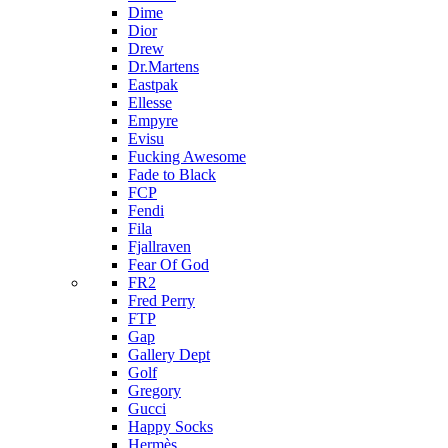
Dime
Dior
Drew
Dr.Martens
Eastpak
Ellesse
Empyre
Evisu
Fucking Awesome
Fade to Black
FCP
Fendi
Fila
Fjallraven
Fear Of God
FR2
Fred Perry
FTP
Gap
Gallery Dept
Golf
Gregory
Gucci
Happy Socks
Hermès