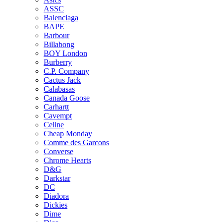
ASSC
Balenciaga
BAPE
Barbour
Billabong
BOY London
Burberry
C.P. Company
Cactus Jack
Calabasas
Canada Goose
Carhartt
Cavempt
Celine
Cheap Monday
Comme des Garcons
Converse
Chrome Hearts
D&G
Darkstar
DC
Diadora
Dickies
Dime