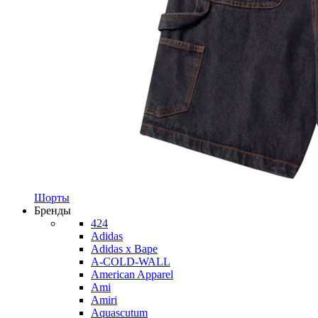
Шорты
Бренды
424
Adidas
Adidas x Bape
A-COLD-WALL
American Apparel
Ami
Amiri
Aquascutum