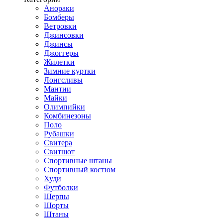
Анораки
Бомберы
Ветровки
Джинсовки
Джинсы
Джоггеры
Жилетки
Зимние куртки
Лонгсливы
Мантии
Майки
Олимпийки
Комбинезоны
Поло
Рубашки
Свитера
Свитшот
Спортивные штаны
Спортивный костюм
Худи
Футболки
Шерпы
Шорты
Штаны