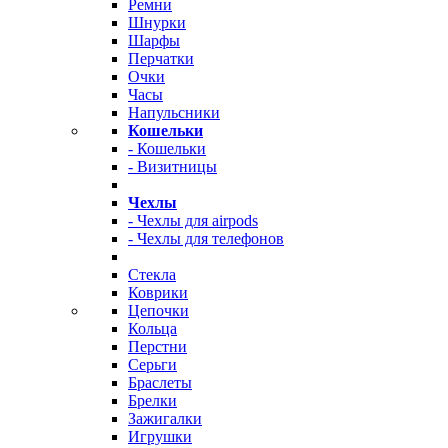
Ремни
Шнурки
Шарфы
Перчатки
Очки
Часы
Напульсники
Кошельки
- Кошельки
- Визитницы
Чехлы
- Чехлы для airpods
- Чехлы для телефонов
Стекла
Коврики
Цепочки
Кольца
Перстни
Серьги
Браслеты
Брелки
Зажигалки
Игрушки