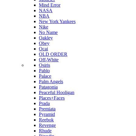
Mind Error
NASA
NBA
New York Yankees
Nike
No Name
Oakley
Obey
Ocai
OLD ORDER
Off-White
Osiris
Pablo
Palace
Palm Angels
Patagonia
Peaceful Hooligan
Places+Faces
Prada
Premiata
Pyramid
Reebok
Revenge
Rhude