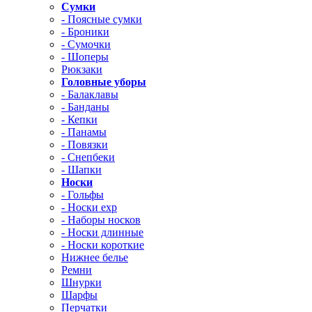
Сумки
- Поясные сумки
- Броники
- Сумочки
- Шоперы
Рюкзаки
Головные уборы
- Балаклавы
- Банданы
- Кепки
- Панамы
- Повязки
- Снепбеки
- Шапки
Носки
- Гольфы
- Носки exp
- Наборы носков
- Носки длинные
- Носки короткие
Нижнее белье
Ремни
Шнурки
Шарфы
Перчатки