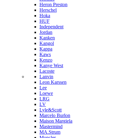
Heron Preston
Hersсhel
Hoka
HUF
Independent
Jordan
Kanken
Kangol
Kappa
Kaws
Kenzo
Kanye West
Lacoste
Lanvin
Leon Karssen
Lee
Loewe
LRG
LV
Lyle&Scott
Marcelo Burlon
Maison Margiela
Mastermind
MA.Strum
Moncler