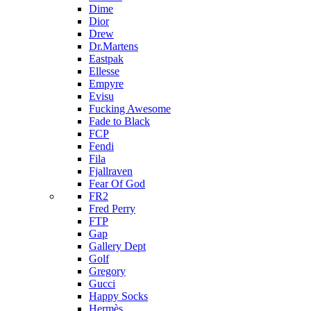
Dime
Dior
Drew
Dr.Martens
Eastpak
Ellesse
Empyre
Evisu
Fucking Awesome
Fade to Black
FCP
Fendi
Fila
Fjallraven
Fear Of God
FR2
Fred Perry
FTP
Gap
Gallery Dept
Golf
Gregory
Gucci
Happy Socks
Hermès