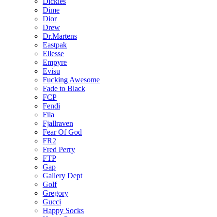
Dickies
Dime
Dior
Drew
Dr.Martens
Eastpak
Ellesse
Empyre
Evisu
Fucking Awesome
Fade to Black
FCP
Fendi
Fila
Fjallraven
Fear Of God
FR2
Fred Perry
FTP
Gap
Gallery Dept
Golf
Gregory
Gucci
Happy Socks