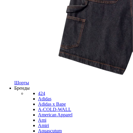
Шорты
Бренды
424
Adidas
Adidas x Bape
A-COLD-WALL
American Apparel
Ami
Amiri
Aquascutum