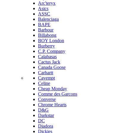
Arc'teryx
Asics
ASSC
Balenciaga
BAPE
Barbour
Billabong
BOY London
Burberry
C.P. Company
Calabasas
Cactus Jack
Canada Goose
Carhartt
Cavempt
Celine
Cheap Monday
Comme des Garcons
Converse
Chrome Hearts
D&G
Darkstar
DC
Diadora
Dickies