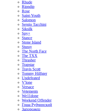
Rhude
Ripndip
Rose
Saint-Youth
Salomon
Sergio Tacchini
Siksilk
Spy+
Stance
Stone Island
Stussy
The North Face
The TXX
Thrasher
Trapstar
Travis Scott
Tommy Hilfiger
Undefeated
V'lone
Versace
Vetements
We11done
Weekend Offender
Гоша Рубчинский
Запорожец