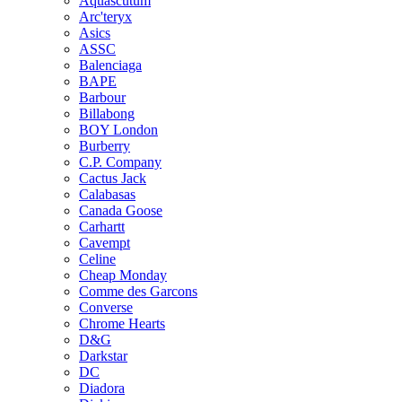
Aquascutum
Arc'teryx
Asics
ASSC
Balenciaga
BAPE
Barbour
Billabong
BOY London
Burberry
C.P. Company
Cactus Jack
Calabasas
Canada Goose
Carhartt
Cavempt
Celine
Cheap Monday
Comme des Garcons
Converse
Chrome Hearts
D&G
Darkstar
DC
Diadora