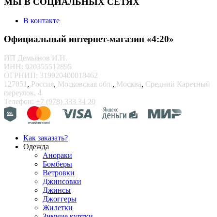
МЫ В СОЦИАЛЬНЫХ СЕТЯХ
В контакте
Официальный интернет-магазин «4:20»
ИП Демьянов И.Н.
ИНН: 920355512895
ОГРНИП: 319920400018462
127051
,
Россия
,
Московская обл.
,
Москва
,
Средний Каретный
переулок, 4
Телефон:
+7 (978) 333 34 20
Как заказать?
Одежда
Анораки
Бомберы
Ветровки
Джинсовки
Джинсы
Джоггеры
Жилетки
Зимние куртки