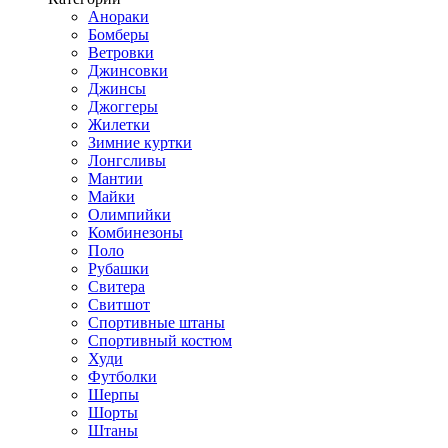
Анораки
Бомберы
Ветровки
Джинсовки
Джинсы
Джоггеры
Жилетки
Зимние куртки
Лонгсливы
Мантии
Майки
Олимпийки
Комбинезоны
Поло
Рубашки
Свитера
Свитшот
Спортивные штаны
Спортивный костюм
Худи
Футболки
Шерпы
Шорты
Штаны