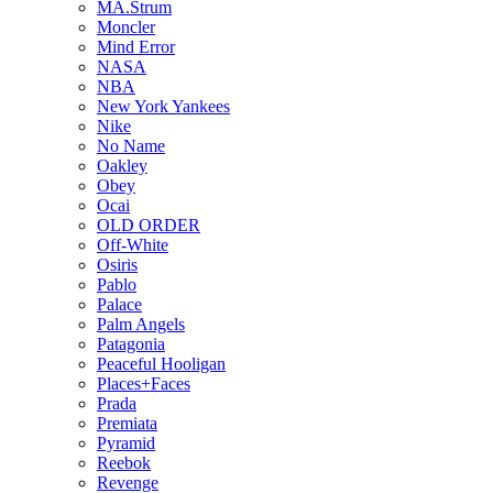
MA.Strum
Moncler
Mind Error
NASA
NBA
New York Yankees
Nike
No Name
Oakley
Obey
Ocai
OLD ORDER
Off-White
Osiris
Pablo
Palace
Palm Angels
Patagonia
Peaceful Hooligan
Places+Faces
Prada
Premiata
Pyramid
Reebok
Revenge