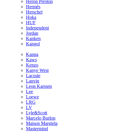
Heron Preston
Hermès
Hersсhel
Hoka
HUF
Independent
Jordan
Kanken
Kangol
Kappa
Kaws
Kenzo
Kanye West
Lacoste
Lanvin
Leon Karssen
Lee
Loewe
LRG
LV
Lyle&Scott
Marcelo Burlon
Maison Margiela
Mastermind