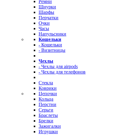
Ремни
Шнурки
Шарфы
Перчатки
Очки
Часы
Напульсники
Кошельки
- Кошельки
- Визитницы
Чехлы
- Чехлы для airpods
- Чехлы для телефонов
Стекла
Коврики
Цепочки
Кольца
Перстни
Серьги
Браслеты
Брелки
Зажигалки
Игрушки