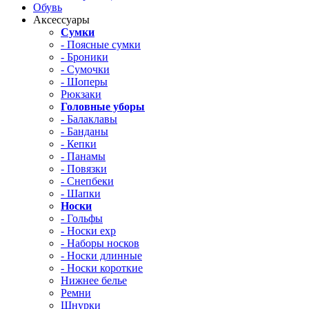
Обувь
Аксессуары
Сумки
- Поясные сумки
- Броники
- Сумочки
- Шоперы
Рюкзаки
Головные уборы
- Балаклавы
- Банданы
- Кепки
- Панамы
- Повязки
- Снепбеки
- Шапки
Носки
- Гольфы
- Носки exp
- Наборы носков
- Носки длинные
- Носки короткие
Нижнее белье
Ремни
Шнурки