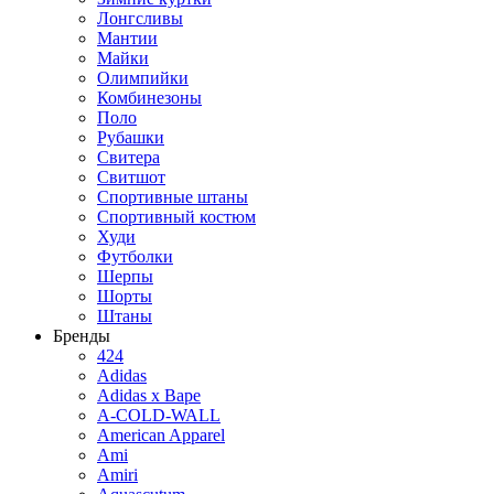
Лонгсливы
Мантии
Майки
Олимпийки
Комбинезоны
Поло
Рубашки
Свитера
Свитшот
Спортивные штаны
Спортивный костюм
Худи
Футболки
Шерпы
Шорты
Штаны
Бренды
424
Adidas
Adidas x Bape
A-COLD-WALL
American Apparel
Ami
Amiri