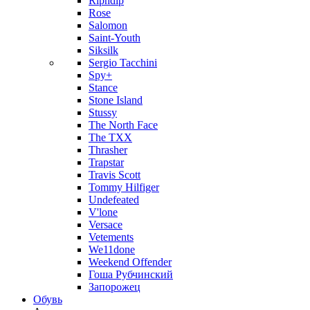
Ripndip
Rose
Salomon
Saint-Youth
Siksilk
Sergio Tacchini
Spy+
Stance
Stone Island
Stussy
The North Face
The TXX
Thrasher
Trapstar
Travis Scott
Tommy Hilfiger
Undefeated
V'lone
Versace
Vetements
We11done
Weekend Offender
Гоша Рубчинский
Запорожец
Обувь