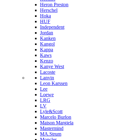
Heron Preston
Hersсhel
Hoka
HUF
Independent
Jordan
Kanken
Kangol
Kappa
Kaws
Kenzo
Kanye West
Lacoste
Lanvin
Leon Karssen
Lee
Loewe
LRG
LV
Lyle&Scott
Marcelo Burlon
Maison Margiela
Mastermind
MA.Strum
Moncler