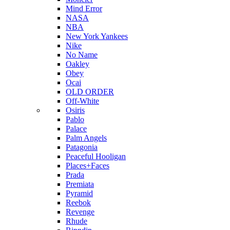
Mind Error
NASA
NBA
New York Yankees
Nike
No Name
Oakley
Obey
Ocai
OLD ORDER
Off-White
Osiris
Pablo
Palace
Palm Angels
Patagonia
Peaceful Hooligan
Places+Faces
Prada
Premiata
Pyramid
Reebok
Revenge
Rhude