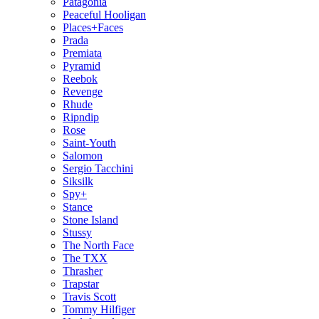
Patagonia
Peaceful Hooligan
Places+Faces
Prada
Premiata
Pyramid
Reebok
Revenge
Rhude
Ripndip
Rose
Saint-Youth
Salomon
Sergio Tacchini
Siksilk
Spy+
Stance
Stone Island
Stussy
The North Face
The TXX
Thrasher
Trapstar
Travis Scott
Tommy Hilfiger