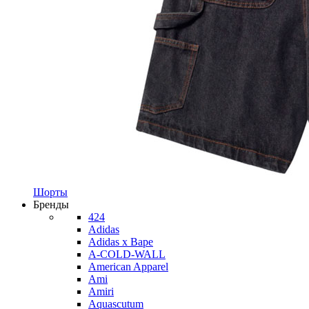
Шорты
Бренды
424
Adidas
Adidas x Bape
A-COLD-WALL
American Apparel
Ami
Amiri
Aquascutum