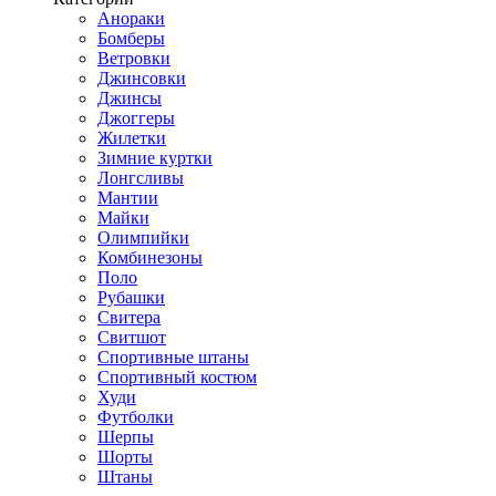
Анораки
Бомберы
Ветровки
Джинсовки
Джинсы
Джоггеры
Жилетки
Зимние куртки
Лонгсливы
Мантии
Майки
Олимпийки
Комбинезоны
Поло
Рубашки
Свитера
Свитшот
Спортивные штаны
Спортивный костюм
Худи
Футболки
Шерпы
Шорты
Штаны