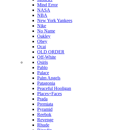
Mind Error
NASA
NBA
New York Yankees
Nike
No Name
Oakley
Obey
Ocai
OLD ORDER
Off-White
Osiris
Pablo
Palace
Palm Angels
Patagonia
Peaceful Hooligan
Places+Faces
Prada
Premiata
Pyramid
Reebok
Revenge
Rhude