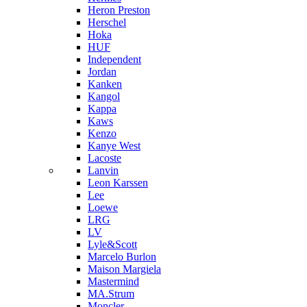
Heron Preston
Hersсhel
Hoka
HUF
Independent
Jordan
Kanken
Kangol
Kappa
Kaws
Kenzo
Kanye West
Lacoste
Lanvin
Leon Karssen
Lee
Loewe
LRG
LV
Lyle&Scott
Marcelo Burlon
Maison Margiela
Mastermind
MA.Strum
Moncler