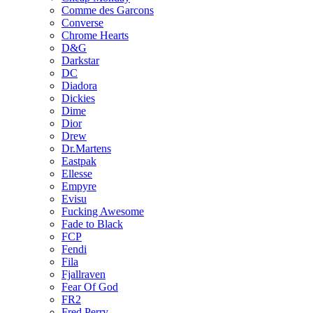
Comme des Garcons
Converse
Chrome Hearts
D&G
Darkstar
DC
Diadora
Dickies
Dime
Dior
Drew
Dr.Martens
Eastpak
Ellesse
Empyre
Evisu
Fucking Awesome
Fade to Black
FCP
Fendi
Fila
Fjallraven
Fear Of God
FR2
Fred Perry