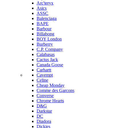
Arc'teryx
Asics
ASSC
Balenciaga
BAPE
Barbour
Billabong
BOY London
Burberry
C.P. Company
Calabasas
Cactus Jack
Canada Goose
Carhartt
Cavempt
Celine
Cheap Monday
Comme des Garcons
Converse
Chrome Hearts
D&G
Darkstar
DC
Diadora
Dickies