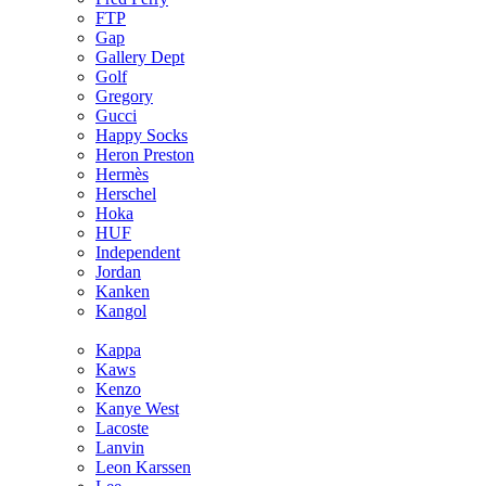
FTP
Gap
Gallery Dept
Golf
Gregory
Gucci
Happy Socks
Heron Preston
Hermès
Hersсhel
Hoka
HUF
Independent
Jordan
Kanken
Kangol
Kappa
Kaws
Kenzo
Kanye West
Lacoste
Lanvin
Leon Karssen