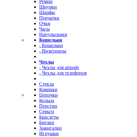
Ремни
Шнурки
Шарфы
Перчатки
Очки
Часы
Напульсники
Кошельки
- Кошельки
- Визитницы
Чехлы
- Чехлы для airpods
- Чехлы для телефонов
Стекла
Коврики
Цепочки
Кольца
Перстни
Серьги
Браслеты
Брелки
Зажигалки
Игрушки