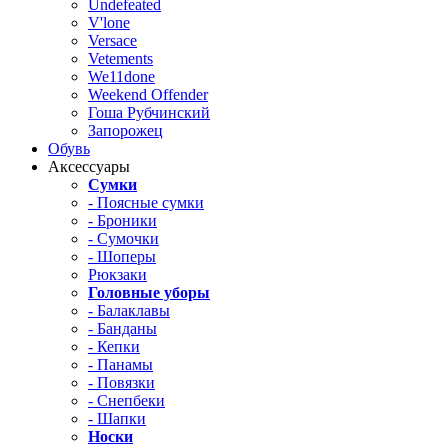
Undefeated
V'lone
Versace
Vetements
We11done
Weekend Offender
Гоша Рубчинский
Запорожец
Обувь
Аксессуары
Сумки
- Поясные сумки
- Броники
- Сумочки
- Шоперы
Рюкзаки
Головные уборы
- Балаклавы
- Банданы
- Кепки
- Панамы
- Повязки
- Снепбеки
- Шапки
Носки