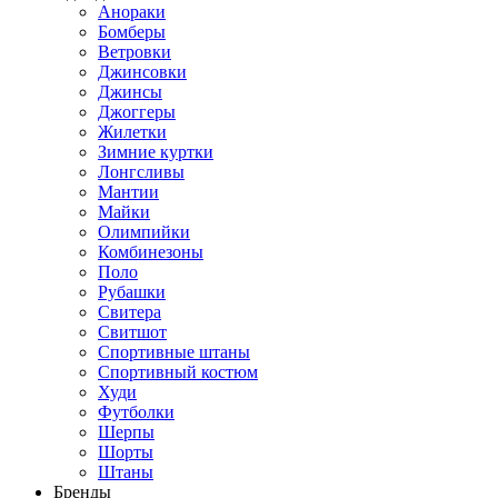
Анораки
Бомберы
Ветровки
Джинсовки
Джинсы
Джоггеры
Жилетки
Зимние куртки
Лонгсливы
Мантии
Майки
Олимпийки
Комбинезоны
Поло
Рубашки
Свитера
Свитшот
Спортивные штаны
Спортивный костюм
Худи
Футболки
Шерпы
Шорты
Штаны
Бренды