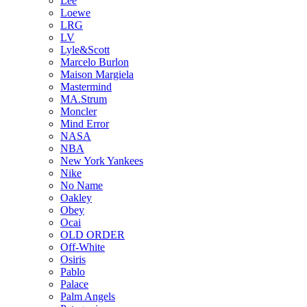
Lee
Loewe
LRG
LV
Lyle&Scott
Marcelo Burlon
Maison Margiela
Mastermind
MA.Strum
Moncler
Mind Error
NASA
NBA
New York Yankees
Nike
No Name
Oakley
Obey
Ocai
OLD ORDER
Off-White
Osiris
Pablo
Palace
Palm Angels