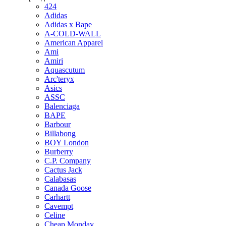
424
Adidas
Adidas x Bape
A-COLD-WALL
American Apparel
Ami
Amiri
Aquascutum
Arc'teryx
Asics
ASSC
Balenciaga
BAPE
Barbour
Billabong
BOY London
Burberry
C.P. Company
Cactus Jack
Calabasas
Canada Goose
Carhartt
Cavempt
Celine
Cheap Monday