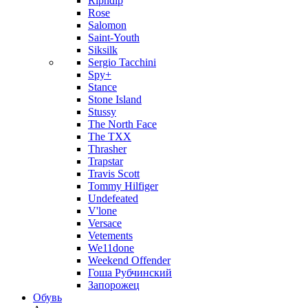
Ripndip
Rose
Salomon
Saint-Youth
Siksilk
Sergio Tacchini
Spy+
Stance
Stone Island
Stussy
The North Face
The TXX
Thrasher
Trapstar
Travis Scott
Tommy Hilfiger
Undefeated
V'lone
Versace
Vetements
We11done
Weekend Offender
Гоша Рубчинский
Запорожец
Обувь