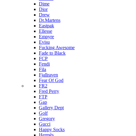
Dime
Dior
Drew
Dr.Martens
Eastpak
Ellesse
Empyre
Evisu
Fucking Awesome
Fade to Black
FCP
Fendi
Fila
Fjallraven
Fear Of God
FR2
Fred Perry
FTP
Gap
Gallery Dept
Golf
Gregory
Gucci
Happy Socks
Hermès