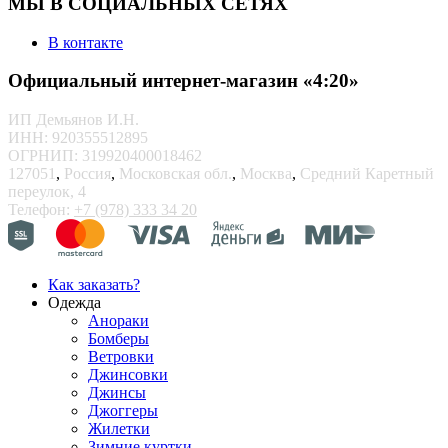
МЫ В СОЦИАЛЬНЫХ СЕТЯХ
В контакте
Официальный интернет-магазин «4:20»
ИП Демьянов И.Н.
ИНН: 920355512895
ОГРНИП: 319920400018462
127051
,
Россия
,
Московская обл.
,
Москва
,
Средний Каретный
переулок, 4
Телефон:
+7 (978) 333 34 20
Как заказать?
Одежда
Анораки
Бомберы
Ветровки
Джинсовки
Джинсы
Джоггеры
Жилетки
Зимние куртки