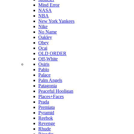
Mind Error
NASA
NBA
New York Yankees
Nike
No Name
Oakley
Obey
Ocai
OLD ORDER
Off-White
Osiris
Pablo
Palace
Palm Angels
Patagonia
Peaceful Hooligan
Places+Faces
Prada
Premiata
Pyramid
Reebok
Revenge
Rhude