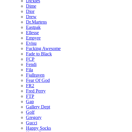
Dickies
Dime
Dior
Drew
Dr.Martens
Eastpak
Ellesse
Empyre
Evisu
Fucking Awesome
Fade to Black
FCP
Fendi
Fila
Fjallraven
Fear Of God
FR2
Fred Perry
FTP
Gap
Gallery Dept
Golf
Gregory
Gucci
Happy Socks