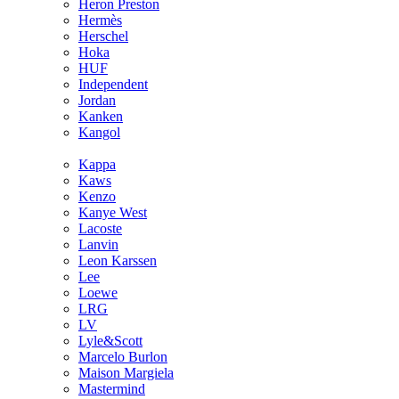
Heron Preston
Hermès
Hersсhel
Hoka
HUF
Independent
Jordan
Kanken
Kangol
Kappa
Kaws
Kenzo
Kanye West
Lacoste
Lanvin
Leon Karssen
Lee
Loewe
LRG
LV
Lyle&Scott
Marcelo Burlon
Maison Margiela
Mastermind