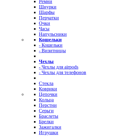
Ремни
Шнурки
Шарфы
Перчатки
Очки
Часы
Напульсники
Кошельки
- Кошельки
- Визитницы
Чехлы
- Чехлы для airpods
- Чехлы для телефонов
Стекла
Коврики
Цепочки
Кольца
Перстни
Серьги
Браслеты
Брелки
Зажигалки
Игрушки