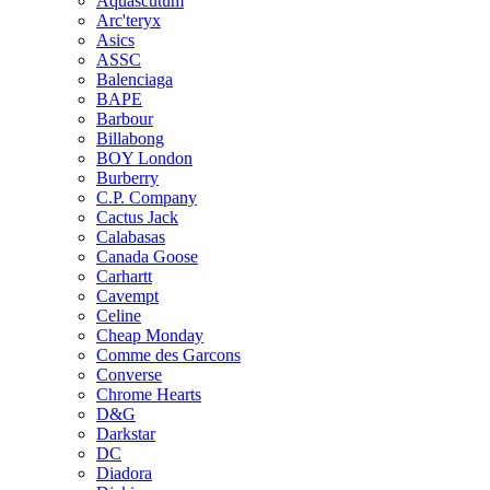
Aquascutum
Arc'teryx
Asics
ASSC
Balenciaga
BAPE
Barbour
Billabong
BOY London
Burberry
C.P. Company
Cactus Jack
Calabasas
Canada Goose
Carhartt
Cavempt
Celine
Cheap Monday
Comme des Garcons
Converse
Chrome Hearts
D&G
Darkstar
DC
Diadora