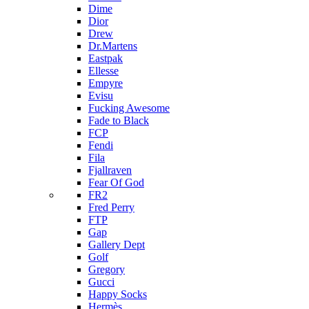
Dime
Dior
Drew
Dr.Martens
Eastpak
Ellesse
Empyre
Evisu
Fucking Awesome
Fade to Black
FCP
Fendi
Fila
Fjallraven
Fear Of God
FR2
Fred Perry
FTP
Gap
Gallery Dept
Golf
Gregory
Gucci
Happy Socks
Hermès