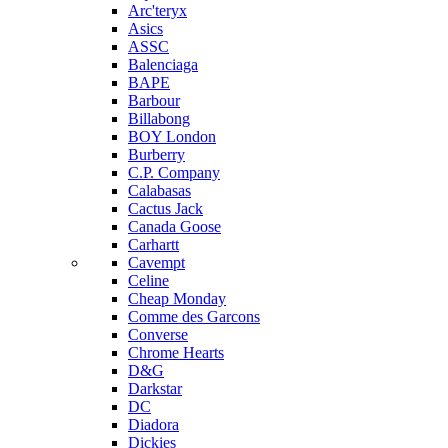
Arc'teryx
Asics
ASSC
Balenciaga
BAPE
Barbour
Billabong
BOY London
Burberry
C.P. Company
Calabasas
Cactus Jack
Canada Goose
Carhartt
Cavempt
Celine
Cheap Monday
Comme des Garcons
Converse
Chrome Hearts
D&G
Darkstar
DC
Diadora
Dickies