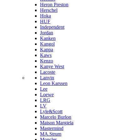
Heron Preston
Hersсhel
Hoka
HUF
Independent
Jordan
Kanken
Kangol
Kappa
Kaws
Kenzo
Kanye West
Lacoste
Lanvin
Leon Karssen
Lee
Loewe
LRG
LV
Lyle&Scott
Marcelo Burlon
Maison Margiela
Mastermind
MA.Strum
Moncler