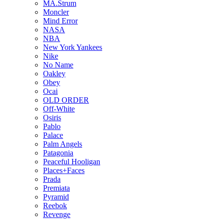
MA.Strum
Moncler
Mind Error
NASA
NBA
New York Yankees
Nike
No Name
Oakley
Obey
Ocai
OLD ORDER
Off-White
Osiris
Pablo
Palace
Palm Angels
Patagonia
Peaceful Hooligan
Places+Faces
Prada
Premiata
Pyramid
Reebok
Revenge