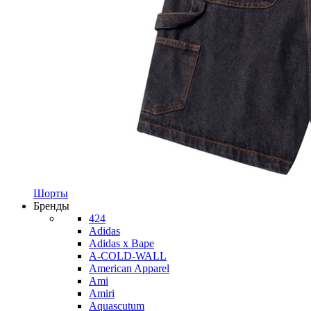
Шорты
Бренды
424
Adidas
Adidas x Bape
A-COLD-WALL
American Apparel
Ami
Amiri
Aquascutum