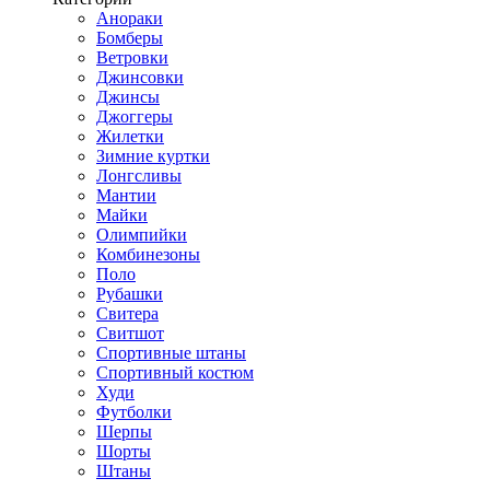
Анораки
Бомберы
Ветровки
Джинсовки
Джинсы
Джоггеры
Жилетки
Зимние куртки
Лонгсливы
Мантии
Майки
Олимпийки
Комбинезоны
Поло
Рубашки
Свитера
Свитшот
Спортивные штаны
Спортивный костюм
Худи
Футболки
Шерпы
Шорты
Штаны