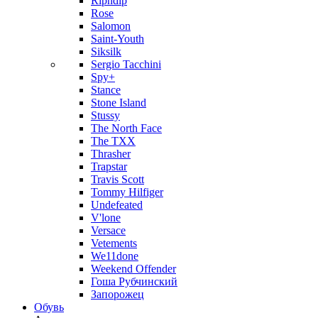
Ripndip
Rose
Salomon
Saint-Youth
Siksilk
Sergio Tacchini
Spy+
Stance
Stone Island
Stussy
The North Face
The TXX
Thrasher
Trapstar
Travis Scott
Tommy Hilfiger
Undefeated
V'lone
Versace
Vetements
We11done
Weekend Offender
Гоша Рубчинский
Запорожец
Обувь