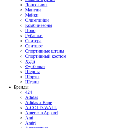
Лонгсливы
Мантии
Майки
Олимпийки
Комбинезоны
Поло
Рубашки
Свитера
Свитшот
Спортивные штаны
Спортивный костюм
Худи
Футболки
Шерпы
Шорты
Штаны
Бренды
424
Adidas
Adidas x Bape
A-COLD-WALL
American Apparel
Ami
Amiri