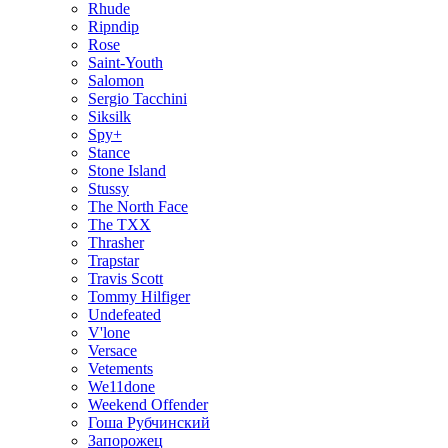
Rhude
Ripndip
Rose
Saint-Youth
Salomon
Sergio Tacchini
Siksilk
Spy+
Stance
Stone Island
Stussy
The North Face
The TXX
Thrasher
Trapstar
Travis Scott
Tommy Hilfiger
Undefeated
V'lone
Versace
Vetements
We11done
Weekend Offender
Гоша Рубчинский
Запорожец