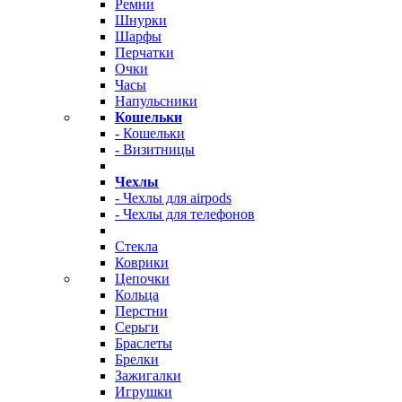
Ремни
Шнурки
Шарфы
Перчатки
Очки
Часы
Напульсники
Кошельки
- Кошельки
- Визитницы
Чехлы
- Чехлы для airpods
- Чехлы для телефонов
Стекла
Коврики
Цепочки
Кольца
Перстни
Серьги
Браслеты
Брелки
Зажигалки
Игрушки