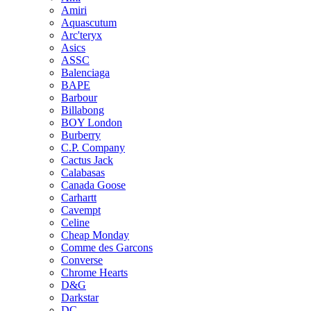
Amiri
Aquascutum
Arc'teryx
Asics
ASSC
Balenciaga
BAPE
Barbour
Billabong
BOY London
Burberry
C.P. Company
Cactus Jack
Calabasas
Canada Goose
Carhartt
Cavempt
Celine
Cheap Monday
Comme des Garcons
Converse
Chrome Hearts
D&G
Darkstar
DC