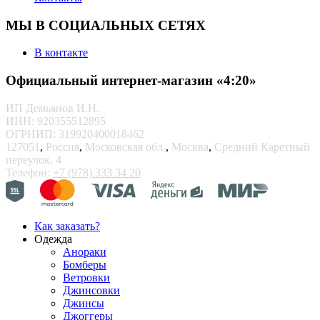
МЫ В СОЦИАЛЬНЫХ СЕТЯХ
В контакте
Официальный интернет-магазин «4:20»
ИП Демьянов И.Н.
ИНН: 920355512895
ОГРНИП: 319920400018462
127051
,
Россия
,
Московская обл.
,
Москва
,
Средний Каретный
переулок, 4
Телефон:
+7 (978) 333 34 20
Как заказать?
Одежда
Анораки
Бомберы
Ветровки
Джинсовки
Джинсы
Джоггеры