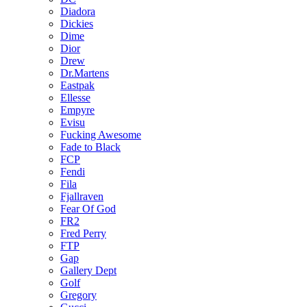
Diadora
Dickies
Dime
Dior
Drew
Dr.Martens
Eastpak
Ellesse
Empyre
Evisu
Fucking Awesome
Fade to Black
FCP
Fendi
Fila
Fjallraven
Fear Of God
FR2
Fred Perry
FTP
Gap
Gallery Dept
Golf
Gregory