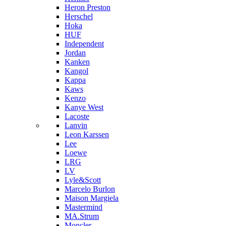
Heron Preston
Hersсhel
Hoka
HUF
Independent
Jordan
Kanken
Kangol
Kappa
Kaws
Kenzo
Kanye West
Lacoste
Lanvin
Leon Karssen
Lee
Loewe
LRG
LV
Lyle&Scott
Marcelo Burlon
Maison Margiela
Mastermind
MA.Strum
Moncler