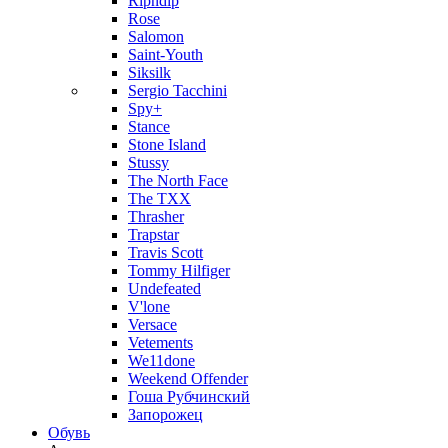
Ripndip
Rose
Salomon
Saint-Youth
Siksilk
Sergio Tacchini
Spy+
Stance
Stone Island
Stussy
The North Face
The TXX
Thrasher
Trapstar
Travis Scott
Tommy Hilfiger
Undefeated
V'lone
Versace
Vetements
We11done
Weekend Offender
Гоша Рубчинский
Запорожец
Обувь