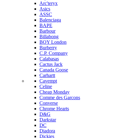
Arc'teryx
Asics
ASSC
Balenciaga
BAPE
Barbour
Billabong
BOY London
Burberry
C.P. Company
Calabasas
Cactus Jack
Canada Goose
Carhartt
Cavempt
Celine
Cheap Monday
Comme des Garcons
Converse
Chrome Hearts
D&G
Darkstar
DC
Diadora
Dickies